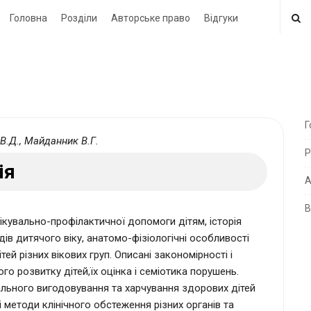
Головна
Розділи
Авторське право
Відгуки
Г
В.Д., Майданник В.Г.
i
Р
t
ія
e
А
В
i
лікувально-профілактичної допомоги дітям, історія
d
дів дитячого віку, анатомо-­фізіологічні особливості
тей різних вікових груп. Описані закономірності і
e
ого розвитку дітей,їх оцінка і семіотика порушень.
b
нального вигодовування та харчування здорових дітей
a
і методи клінічного обстеження різних органів та