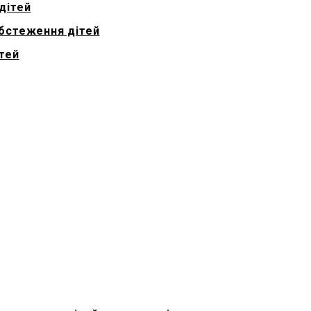
дітей
обстеження дітей
ітей