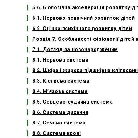
5.6. Біологічна акселерація розвитку ді
6.1. Нервово-психічний розвиток дітей
6.2. Оцінка психічного розвитку дітей
Розділ 7. Особливості фізіології дітей
7.1. Догляд за новонародженим
8.1. Нервова система
8.2. Шкіра і жирова підшкірна кліткови
8.3. Кісткова система
8.4. М’язова система
8.5. Серцево-судинна система
8.6. Система дихання
8.7. Сечова система
8.8. Система крові