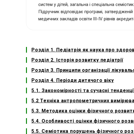
систем у дітей, загальна і спеціальна семіот
Підручник відповідає програмі, затвердженій
медичних закладів освіти III-IV рівнів акредита
Розділ 1. Педіатрія як наука про здоров
Розділ 2. Історія розвитку педіатрії
Розділ 3. Принципи організації лікува
Розділ 4. Періоди дитячого віку
5.1. Закономірності та сучасні тенденці
5.2 Техніка антропометричних вимірюва
5.3. Методика оцінки фізичного розвит
5.4. Особливості оцінки фізичного ро
5.5. Семіотика порушень фізичного роз