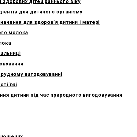
я здорових дітей раннього віку
дієнтів для дитячого організму
значення для здоров’я дитини і матері
чого молока
олока
вальниці
довування
 грудному вигодовуванні
сті їжі
вання дитини під час природного вигодовування
оношених