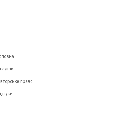
S
оловна
озділи
вторське право
S
ідгуки