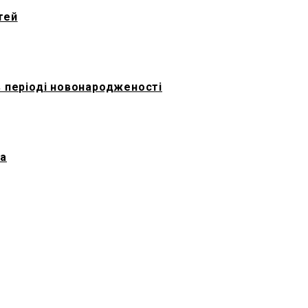
тей
 в періоді новонародженості
на