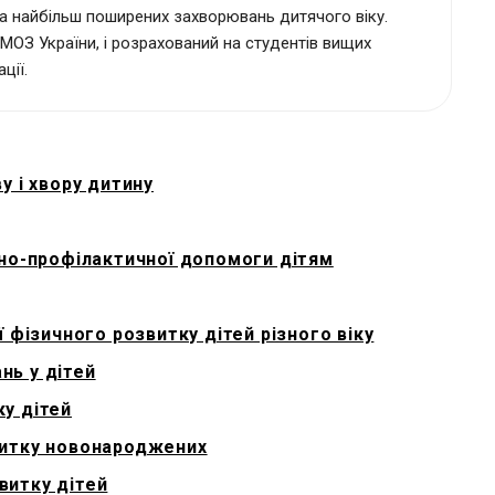
r
ика найбільш поширених захворювань дитячого віку.
 МОЗ України, і розрахований на студентів вищих
ції.
у і хвору дитину
льно-профілактичної допомоги дітям
ї фізичного розвитку дітей різного віку
нь у дітей
ку дітей
звитку новонароджених
витку дітей