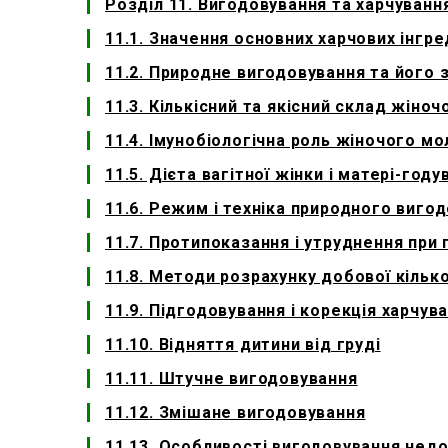
Розділ 11. Вигодовування та харчуванн
11.1. Значення основних харчових інгре
11.2. Природне вигодовування та його 
11.3. Кількісний та якісний склад жіно
11.4. Імунобіологічна роль жіночого м
11.5. Дієта вагітної жінки і матері-году
11.6. Режим і техніка природного виго
11.7. Протипоказання і утруднення при
11.8. Методи розрахунку добової кілько
11.9. Підгодовування і корекція харчу
11.10. Відняття дитини від груді
11.11. Штучне вигодовування
11.12. Змішане вигодовування
11.13. Особливості вигодовування нед