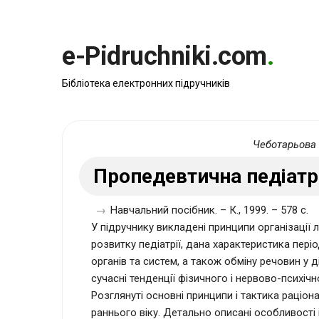
e-Pidruchniki.com
.
Бібліотека електронних підручників
Чеботарьова 
Пропедевтична педіатр
→
Навчальний посібник. – К., 1999. – 578 c.
У підручнику викладені принципи організації 
розвитку педіатрії, дана характеристика періо
органів та систем, а також обміну речовин у ді
сучасні тенденції фізичного і нервово-психічн
Розглянуті основні принципи і тактика раціо
раннього віку. Детально описані особливості 