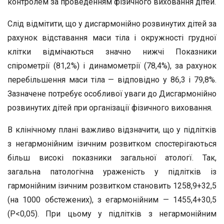
контролем за проведенням фізичного виховання дітей.
Слід відмітити, що у дисгармонійно розвинутих дітей за
рахунок відставання маси тіла і окружності грудної
клітки відмічаються значно нижчі Показники
спірометрії (81,2%) і динамометрії (78,4%), за рахунок
перебільшення маси тіла — відповідно у 86,3 і 79,8%.
Зазначене потребує особливої уваги до Дисгармонійно
розвинутих дітей при організації фізичного виховання.
В клінічному плані важливо відзначити, що у підлітків
з негармонійним ізичним розвитком спостерігаються
більш високі показники загальної атологї. Так,
загальна патологічна ураженість у підлітків із
гармонійним ізичним розвитком становить 1258,9+32,5
(на 1000 обстежених), з егармонійним — 1455,4+30,5
(Р<0,05). При цьому у підлітків з негармонійним