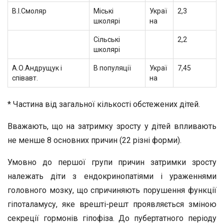
В.І.Смоляр
Міські
Украї
2,3
школярі
на
Сільські
2,2
школярі
А.О.Андрущук і
В популяції
Украї
7,45
співавт.
на
* Частина від загальної кількості обстежених дітей.
Вважають, що на затримку зросту у дітей впливають
не менше 8 основних причин (22 різні форми).
Умовно до першої групи причин затримки зросту
належать діти з ендокринопатіями і ураженнями
головного мозку, що спричиняють порушення функції
гіпоталамусу, яке врешті-решт проявляється зміною
секреції гормонів гіпофіза. До пубертатного періоду