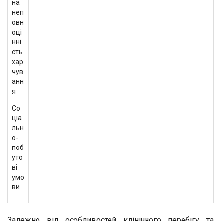
на
неп
овн
оці
нні
сть
хар
чув
анн
я
Со
ціа
льн
о-
поб
уто
ві
умо
ви
Залежно від особливостей клінічного перебігу та