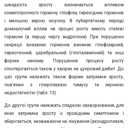
швидкість зросту визначається впливом
соматотропного гормону гіпофіза, тиреоїдних гормонів
і меншою мірою інсуліну. В пубертатному періоді
домінуючий вплив на процес росту мають статеві
гормони (в першу чергу андрогени). При порушенні
секреції вказаних гормонів виникає гіпофізарний,
тиреогенний, церебральний (гіпоталамічний) та інші
форми нанізму. Порушення процесу росту
спостерігається також у хворих на цукровий діабет. До
цієї групи належать також форми затримки зросту,
пов’язані з гіперплазією тимусу та імунною
недостатністю (табл. 13).
До другої групи належать спадкові захворювання, для
яких затримка зросту є провідним симптомом і
зберігається, незважаючи на лікування (ахондроплазія,