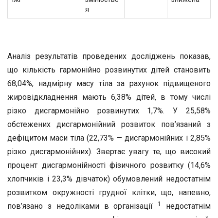
я
Аналіз результатів проведених досліджень показав,
що кількість гармонійно розвинутих дітей становить
68,04%, надмірну масу тіла за рахунок підвищеного
жировідкладнення мають 6,38% дітей, в тому числі
різко дисгармонійно розвинутих 1,7%. У 25,58%
обстежених дисгармонійний розвиток пов’язаний з
дефіцитом маси тіла (22,73% — дисгармонійних і 2,85%
різко дисгармонійних). Звертає увагу те, що високий
процент дисгармонійності фізичного розвитку (14,6%
хлопчиків і 23,3% дівчаток) обумовлений недостатнім
розвитком окружності грудної клітки, що, напевно,
1
пов’язано з недоліками в організації
недостатнім