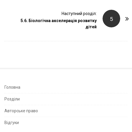
s
t
Наступний розділ:
N
5
5.6. Біологічна акселерація розвитку
a
дітей
v
i
g
a
t
i
o
n
S
Головна
i
Розділи
t
e
Авторське право
S
Відгуки
i