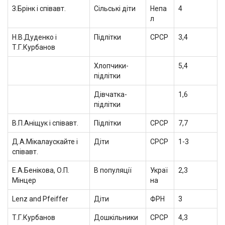
З.Брінк і співавт.
Сільські діти
Непа
4
л
Н.В.Дуденко і
Підлітки
СРСР
3,4
Т.Г.Курбанов
Хлопчики-
5,4
підлітки
Дівчатка-
1,6
підлітки
В.П.Аніщук і співавт.
Підлітки
СРСР
7,7
Д.А.Мікалаускайте і
Діти
СРСР
1-3
співавт.
Е.А.Бенікова, О.П.
В популяції
Украї
2,3
Мінцер
на
Lenz and Pfeiffer
Діти
ФРН
3
Т.Г.Курбанов
Дошкільники
СРСР
4,3