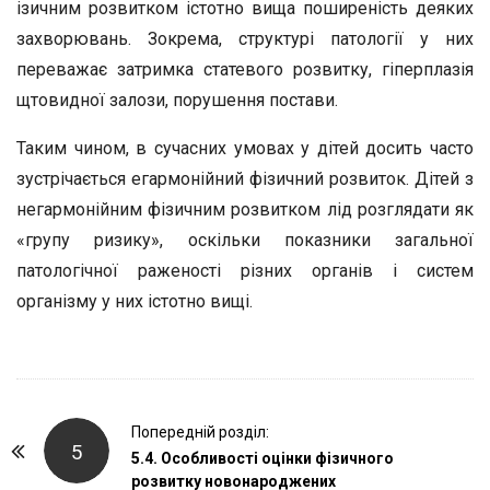
ізичним розвитком істотно вища поширеність деяких
захворювань. Зокрема, структурі патології у них
переважає затримка статевого розвитку, гіперплазія
щтовидної залози, порушення постави.
Таким чином, в сучасних умовах у дітей досить часто
зустрічається егармонійний фізичний розвиток. Дітей з
негармонійним фізичним розвитком лід розглядати як
«групу ризику», оскільки показники загальної
патологічної раженості різних органів і систем
організму у них істотно вищі.
P
Попередній розділ:
5
o
5.4. Особливості оцінки фізичного
розвитку новонароджених