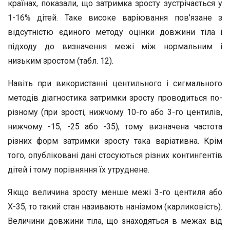
країнах, показали, що затримка зросту зустрічається у
1-16% дітей. Таке високе варіювання пов’язане з
відсутністю єдиного методу оцінки довжини тіла і
підходу до визначення межі між нормальним і
низьким зростом (табл. 12).
Навіть при використанні центильного і сигмального
методів діагностика затримки зросту проводиться по-
різному (при зрості, нижчому 10-го або 3-го центилів,
нижчому -15, -25 або -35), тому визначена частота
різних форм затримки зросту така варіативна. Крім
того, опубліковані дані стосуються різних контингентів
дітей і тому порівняння їх утруднене.
Якщо величина зросту менше межі 3-го центиля або
Х-35, то такий стан називають нанізмом (карликовість).
Величини довжини тіла, що знаходяться в межах від