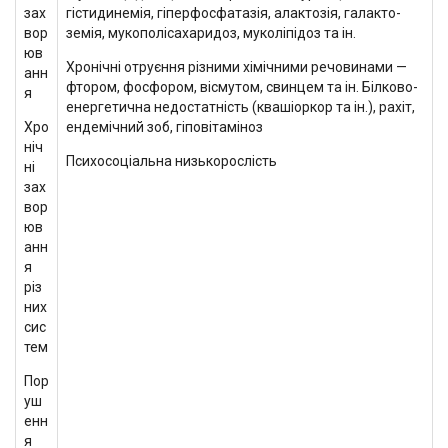
зах
гістидинемія, гіперфосфатазія, алактозія, галакто-
вор
земія, мукополісахаридоз, муколіпідоз та ін.
юв
Хронічні отруєння різними хімічними речовинами —
анн
фтором, фосфором, вісмутом, свинцем та ін. Білково-
я
енергетична недостатність (квашіоркор та ін.), рахіт,
Хро
ендемічний зоб, гіповітаміноз
ніч
Психосоціальна низькорослість
ні
зах
вор
юв
анн
я
різ
них
сис
тем
Пор
уш
енн
я