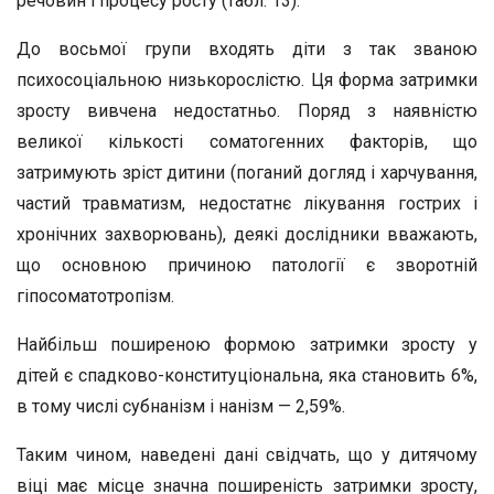
речовин і процесу росту (табл. 13).
До восьмої групи входять діти з так званою
психосоціальною низькорослістю. Ця форма затримки
зросту вивчена недостатньо. Поряд з наявністю
великої кількості соматогенних факторів, що
затримують зріст дитини (поганий догляд і харчування,
частий травматизм, недостатнє лікування гострих і
хронічних захворювань), деякі дослідники вважають,
що основною причиною патології є зворотній
гіпосоматотропізм.
Найбільш поширеною формою затримки зросту у
дітей є спадково-конституціональна, яка становить 6%,
в тому числі субнанізм і нанізм — 2,59%.
Таким чином, наведені дані свідчать, що у дитячому
віці має місце значна поширеність затримки зросту,