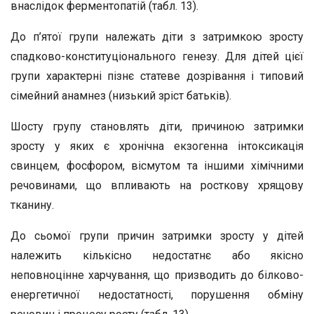
внаслідок ферментопатій (табл. 13).
До п’ятої групи належать діти з затримкою зросту
спадково-конституціонального генезу. Для дітей цієї
групи характерні пізнє статеве дозрівання і типовий
сімейний анамнез (низький зріст батьків).
Шосту групу становлять діти, причиною затримки
зросту у яких є хронічна екзогенна інтоксикація
свинцем, фосфором, вісмутом та іншими хімічними
речовинами, що впливають на росткову хрящову
тканину.
До сьомої групи причин затримки зросту у дітей
належить кількісно недостатнє або якісно
неповноцінне харчування, що призводить до білково-
енергетичної недостатності, порушення обміну