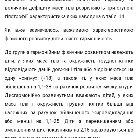
величини дефіциту маси тіла розрізняють три ступені
гіпотрофії, характеристика яких наведена в табл. 14.
Як вже зазначалось, важливою характеристикою
фізичного розвитку дітей є його гармонійність.
До групи з гармонійним фізичним розвитком належать
діти, у яких маса тіла та окружність грудної клітки
відповідають даній довжині тіла або відрізняються на
одну «сигму» (+18), а також ті, у яких маса тіла
збільшена на 1,1-28 за рахунок розвитку мускулатури.
Дисгармонійно розвинутими вважають дітей, у яких
маса тіла і окружність грудної клітки більші від
належних за рахунок збільшеного жировідкладання
або менші на 1,1-25. Діти з перевищенням або
зменшенням цих показників на 2,18 зараховуються до