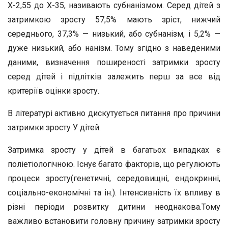
Х-2,55 до Х-35, називають субнанізмом. Серед дітей з
затримкою зросту 57,5% мають зріст, нижчий
середнього, 37,3% — низький, або субнанізм, і 5,2% —
дуже низький, або нанізм. Тому згідно з наведеними
даними, визначення поширеності затримки зросту
серед дітей і підлітків залежить перш за все від
критеріїв оцінки зросту.
В літературі активно дискутується питання про причини
затримки зросту У дітей.
Затримка зросту у дітей в багатьох випадках є
поліетіологічною. Існує багато факторів, що регулюють
процеси зросту(генетичні, середовищні, ендокринні,
соціально-економічні та ін.). Інтенсивність їх впливу в
різні періоди розвитку дитини неоднакова.Тому
важливо встановити головну причину затримки зросту