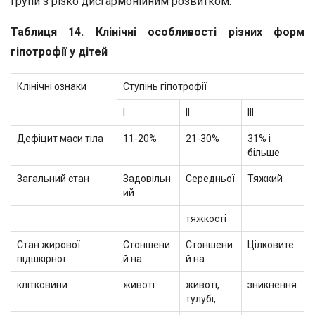
групи з різко дисгармонійним розвитком.
Таблиця 14. Клінічні особливості різних форм
гіпотрофії у дітей
Клінічні ознаки
Ступінь гіпотрофії
І
II
III
Дефіцит маси тіла
11-20%
21-30%
31% і
більше
Загальний стан
Задовільн
Середньої
Тяжкий
ий
тяжкості
Стан жирової
Стоншени
Стоншени
Цілковите
підшкірної
й на
й на
клітковини
животі
животі,
зникнення
тулубі,