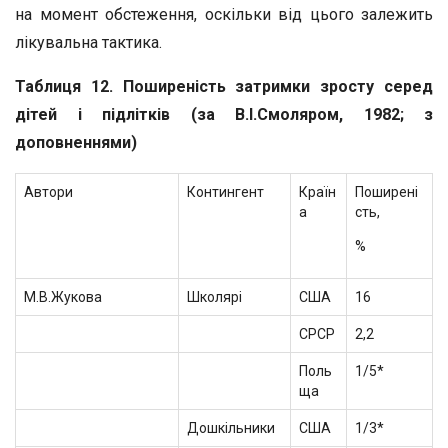
на момент обстеження, оскільки від цього залежить
лікувальна тактика.
Таблиця 12. Поширеність затримки зросту серед
дітей і підлітків (за В.І.Смоляром, 1982; з
доповненнями)
Автори
Контингент
Країн
Поширені
а
сть,
%
М.В.Жукова
Школярі
США
16
СРСР
2,2
Поль
1/5*
ща
Дошкільники
США
1/3*