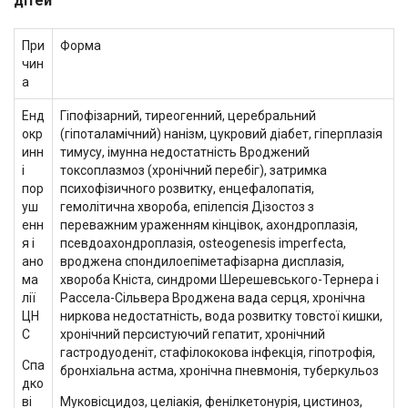
дітей
При
Форма
чин
а
Енд
Гіпофізарний, тиреогенний, церебральний
окр
(гіпоталамічний) нанізм, цукровий діабет, гіперплазія
инн
тимусу, імунна недостатність Вроджений
і
токсоплазмоз (хронічний перебіг), затримка
пор
психофізичного розвитку, енцефалопатія,
уш
гемолітична хвороба, епілепсія Дізостоз з
енн
переважним ураженням кінцівок, ахондроплазія,
я і
псевдоахондроплазія, osteogenesis imperfecta,
ано
вроджена спондилоепіметафізарна дисплазія,
ма
хвороба Кніста, синдроми Шерешевського-Тернера і
лії
Рассела-Сільвера Вроджена вада серця, хронічна
ЦН
ниркова недостатність, вода розвитку товстої кишки,
С
хронічний персистуючий гепатит, хронічний
гастродуоденіт, стафілококова інфекція, гіпотрофія,
Спа
бронхіальна астма, хронічна пневмонія, туберкульоз
дко
ві
Муковісцидоз, целіакія, фенілкетонурія, цистиноз,