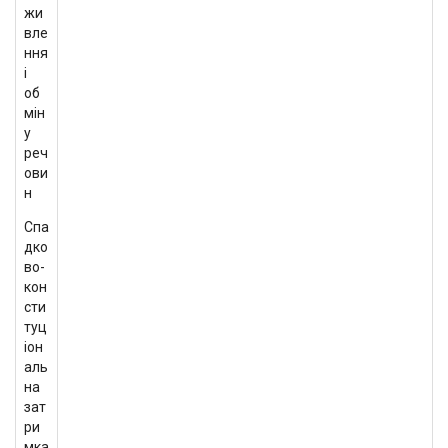
жи
вле
ння
і
об
мін
у
реч
ови
н
Спа
дко
во-
кон
сти
туц
іон
аль
на
зат
ри
мка