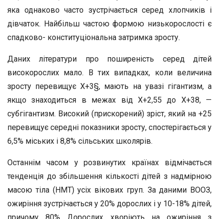
яка однаково часто зустрічається серед хлопчиків і
дівчаток. Найбільш частою формою низькорослості є
спадково- конституціональна затримка зросту.
Даних літератури про поширеність серед дітей
високорослих мало. В тих випадках, коли величина
зросту перевищує Х+3§, мають на увазі гігантизм, а
якщо знаходиться в межах від Х+2,55 до Х+38, —
субгігантизм. Високий (прискорений) зріст, який на +25
перевищує середні показники зросту, спостерігається у
6,5% міських і 8,8% сільських школярів.
Останнім часом у розвинутих країнах відмічається
тенденція до збільшення кількості дітей з надмірною
масою тіла (НМТ) усіх вікових груп. За даними ВООЗ,
ожиріння зустрічається у 20% дорослих і у 10-18% дітей,
причому 80% Дорослих хворіють на ожиріння з