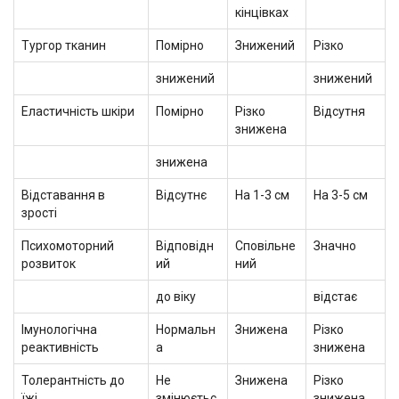
кінцівках
Тургор тканин
Помірно
Знижений
Різко
знижений
знижений
Еластичність шкіри
Помірно
Різко
Відсутня
знижена
знижена
Відставання в
Відсутнє
На 1-3 см
На 3-5 см
зрості
Психомоторний
Відповідн
Сповільне
Значно
розвиток
ий
ний
до віку
відстає
Імунологічна
Нормальн
Знижена
Різко
реактивність
а
знижена
Толерантність до
Не
Знижена
Різко
їжі
змінюєтьс
знижена