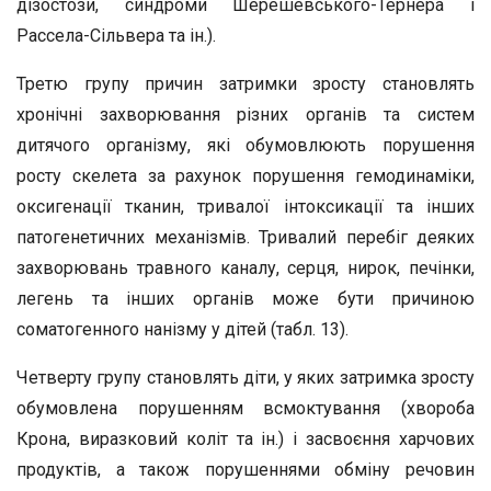
дізостози, синдроми Шерешевського-Тернера і
Рассела-Сільвера та ін.).
Третю групу причин затримки зросту становлять
хронічні захворювання різних органів та систем
дитячого організму, які обумовлюють порушення
росту скелета за рахунок порушення гемодинаміки,
оксигенації тканин, тривалої інтоксикації та інших
патогенетичних механізмів. Тривалий перебіг деяких
захворювань травного каналу, серця, нирок, печінки,
легень та інших органів може бути причиною
соматогенного нанізму у дітей (табл. 13).
Четверту групу становлять діти, у яких затримка зросту
обумовлена порушенням всмоктування (хвороба
Крона, виразковий коліт та ін.) і засвоєння харчових
продуктів, а також порушеннями обміну речовин