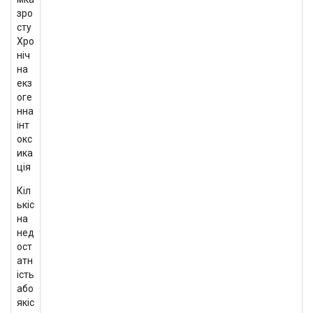
зро
сту
Хро
ніч
на
екз
оге
нна
інт
окс
ика
ція
Кіл
ькіс
на
нед
ост
атн
ість
або
якіс