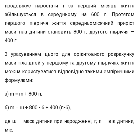
продовжує наростати і за перший місяць життя
збільшується в середньому на 600 г. Протягом
першого півріччя життя середньомісячний приріст
маси тіла дитини становить 800 г, другого півріччя —
400 г.
З урахуванням цього для орієнтовного розрахунку
маси тіла дітей у першому та другому півріччях життя
можна користуватися відповідно такими емпіричними
формулами:
а) m = m + 800 п;
б) m = ш + 800 • 6 + 400 (п-6),
де ш — маса дитини при народженні, г; п — вік дитини,
міс.