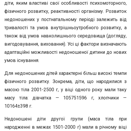
діти, яким властиві свої особливості психомоторного,
фізичного розвитку, реактивності організму. Розвиток
недоношених у постнатальному періоді залежить від
тривалості та умов внутрішньоутробного розвитку, а
також від умов навколишнього середовища (догляду,
вигодовування, виховання). Усі ці фактори визначають
адаптаційні можливості недоношеної дитини до нових
умов існування.
Для недоношених дітей характерні більш високі темпи
фізичного розвитку. Зокрема, діти, що народилися з
масою тіла 2001-2500 г, у віці одного року мали таку
масу тіла: дівчатка — 105751596 г, хлопчики —
10164±398 г.
Недоношені діти другої групи (маса тіла при
народженні в межах 1501-2000 г) мали в річному віці