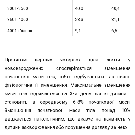
3001-3500
40,0
40,4
3501-4000
28,3
31,1
4001 і більше
9,1
6,6
Протягом перших чотирьох днів життя у
новонароджених спостерігається зменшення
початкової маси тіла, тобто відбувається так зване
фізіологічне її зменшення. Максимальне зменшення
маси тіла відмічається на 3-й день життя дитини і
становить в середньому 6-8% початкової маси.
Зменшення початкової маси тіла понад 10%
вважається патологічним, що вказує на наявність у
дитини захворювання або порушення догляду за нею.