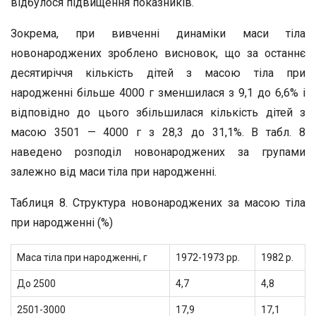
відбулося підвищення показників.
Зокрема, при вивченні динаміки маси тіла
новонароджених зроблено висновок, що за останнє
десятиріччя кількість дітей з масою тіла при
народженні більше 4000 г зменшилася з 9,1 до 6,6% і
відповідно до цього збільшилася кількість дітей з
масою 3501 — 4000 г з 28,3 до 31,1%. В табл. 8
наведено розподіл новонароджених за групами
залежно від маси тіла при народженні.
Таблиця 8. Структура новонароджених за масою тіла
при народженні (%)
Маса тіла при народженні, г
1972-1973 pp.
1982 р.
До 2500
4,7
4,8
2501-3000
17,9
17,1