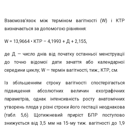
Взаємозв’язок між терміном вагітності (W) і КТР
визначається за допомогою рівняння:
W = 13,9664 • КТР – 4,1993 + Д + 2,155,
де Д — число днів від початку останньої менструації
до точно відомої дати зачаття або календарної
середини циклу; W — термін вагітності, тиж.; КТР, см.
Із збільшенням строку вагітності спостерігається
підвищення абсолютних величин ехографічних
параметрів, однак інтенсивність росту анатомічних
утворень плода у різні строки його гестації неоднакова
(табл. 5,6). Щотижневий приріст БПР поступово
знижується від 3,5 мм на 15-му тиж. вагітності до 1,9