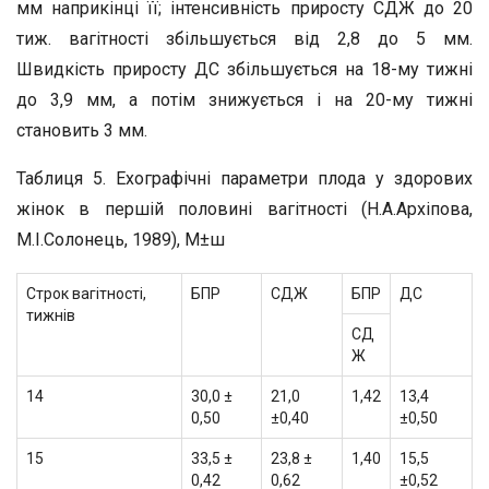
мм наприкінці її; інтенсивність приросту СДЖ до 20
тиж. вагітності збільшується від 2,8 до 5 мм.
Швидкість приросту ДС збільшується на 18-му тижні
до 3,9 мм, а потім знижується і на 20-му тижні
становить 3 мм.
Таблиця 5. Ехографічні параметри плода у здорових
жінок в першій половині вагітності (Н.А.Архіпова,
М.І.Солонець, 1989), М±ш
Строк вагітності,
БПР
СДЖ
БПР
ДС
тижнів
СД
Ж
14
30,0 ±
21,0
1,42
13,4
0,50
±0,40
±0,50
15
33,5 ±
23,8 ±
1,40
15,5
0,42
0,62
±0,52