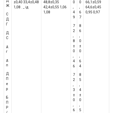
Д
±0,40 33,4±0,48
48,8±0,35
0
0
66,1±0,59
Ж
1,08 . _ ід
42,4±0,55 1,06
,
,
64,6±0,45
1,08
4
6
0,95 0,97
С
9
7
Д
Г
7
8
2
6
Д
,
,
С
8
0
±
±
д
0
0
г
,
,
д
4
6
п
6
4
Д
7
8
П
2
5
е
,
,
р
3
4
±
±
Б
0
0
П
,
,
Р
6
5
/