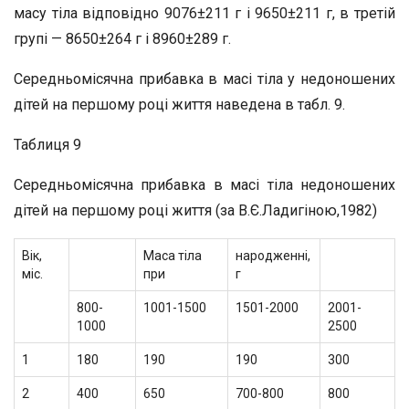
масу тіла відповідно 9076±211 г і 9650±211 г, в третій
групі — 8650±264 г і 8960±289 г.
Середньомісячна прибавка в масі тіла у недоношених
дітей на першому році життя наведена в табл. 9.
Таблиця 9
Середньомісячна прибавка в масі тіла недоношених
дітей на першому році життя (за В.Є.Ладигіною,1982)
Вік,
Маса тіла
народженні,
міс.
при
г
800-
1001-1500
1501-2000
2001-
1000
2500
1
180
190
190
300
2
400
650
700-800
800