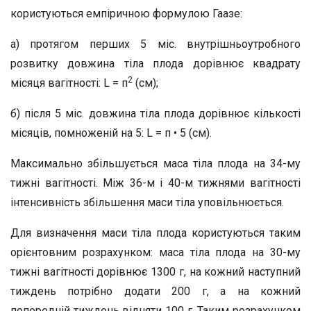
користуються емпіричною формулою Гаазе:
а) протягом перших 5 міс. внутрішньоутробного
розвитку довжина тіла плода дорівнює квадрату
2
місяця вагітності: L = п
(см);
б) після 5 міс. довжина тіла плода дорівнює кількості
місяців, помноженій на 5: L = п • 5 (см).
Максимально збільшується маса тіла плода на 34-му
тижні вагітності. Між 36-м і 40-м тижнями вагітності
інтенсивність збільшення маси тіла уповільнюється.
Для визначення маси тіла плода користуються таким
орієнтовним розрахунком: маса тіла плода на 30-му
тижні вагітності дорівнює 1300 г, на кожний наступний
тиждень потрібно додати 200 г, а на кожний
попередній тиждень відняти 100 г. Таким розрахунком