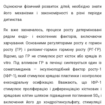
Оцінюючи фізичний розвиток дітей, необхідно знати
його механізми і закономірності в різні періоди
дитинства.
Як вже зазначалось, процеси росту детерміновані
рядом ендо- і екзогенних факторів, включаючи
харчування. Основними регуляторами росту є гормон
росту (ГР) і рилізинг-гормон гормону росту (РГ-ГР).
Відомо, що ГР не стимулює ріст кісток або хрящів in
vitro. Під впливом ГР в печінці синтезується один із
соматомединів — інсуліноподібний фактор росту-1
(ІФР-1), який стимулює хрящові пластинки і контролює
енхондральну осифікацію. Вважають, що ІФР-1
стимулює проліферацію і диференціацію кісткових і
хрящових клітин шляхом підвищення поглинання S0
і
4
включення його до хондроїтинсульфату, стимуляції