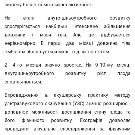
синтезу білків та мітотичної активності.
На етапі внутрішньоутробного розвитку
спостерігається найбільш інтенсивне збільшення
довжини і маси тіла. Але це відбувається
нерівномірно. В перші два місяці довжина тіла
ембріона збільшується мало, тоді як протягом
2- 4-го місяця значно зростає. На 9-10-му місяці
внутрішньоутробного розвитку ріст плода
сповільнюється.
Впровадження в акушерську практику методу
ультразвукового сканування (УЗС) значно розширює і
доповнює можливості дослідження стану плода та
його фізичного розвитку. Ехографія дозволяє
проводити візуальне спостереження за фізичним