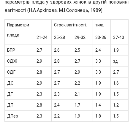
параметрів плода у здорових жінок в другій половині
вагітності (Н.А.Архіпова, М.І.Солонець, 1989)
Параметри
Строк вагітності,
тиж.
плода
21-24
25-28
29-32
33-36
37-40
БПР
2,7
2,6
2,5
2,4
1,9
СДЖ
2,9
2,8
2,7
3,3
зд
СДГ
2,8
2,7
2,9
3,3
2,7
ДС
2,9
2,7
2,2
1,9
1,6
ДГ
2,3
2,3
2,1
1,9
1,5
ДП
2,8
2,4
1,7
1,4
1,2
ДПер
2,3
2,2
1,9
1,8
1,5