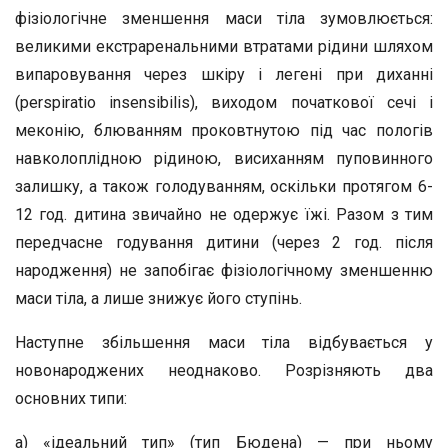
фізіологічне зменшення маси тіла зумовлюється:
великими екстраренальними втратами рідини шляхом
випаровування через шкіру і легені при диханні
(perspiratio insensibilis), виходом початкової сечі і
меконію, блюванням проковтнутою під час пологів
навколоплідною рідиною, висиханням пуповинного
залишку, а також голодуванням, оскільки протягом 6-
12 год. дитина звичайно не одержує їжі. Разом з тим
передчасне годування дитини (через 2 год. після
народження) не запобігає фізіологічному зменшенню
маси тіла, а лише знижує його ступінь.
Наступне збільшення маси тіла відбувається у
новонароджених неоднаково. Розрізняють два
основних типи:
а) «ідеальний тип» (тип Бюдена) — при ньому