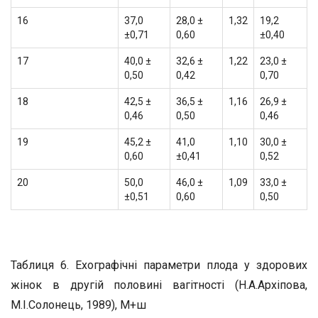
16
37,0
28,0 ±
1,32
19,2
±0,71
0,60
±0,40
17
40,0 ±
32,6 ±
1,22
23,0 ±
0,50
0,42
0,70
18
42,5 ±
36,5 ±
1,16
26,9 ±
0,46
0,50
0,46
19
45,2 ±
41,0
1,10
30,0 ±
0,60
±0,41
0,52
20
50,0
46,0 ±
1,09
33,0 ±
±0,51
0,60
0,50
Таблиця 6. Ехографічні параметри плода у здорових
жінок в другій половині вагітності (Н.А.Архіпова,
М.І.Солонець, 1989), М+ш