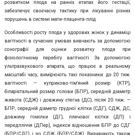
розвитком плода на ранніх етапах його гестації,
забезпечує своєчасну тактику при лікуванні різних
порушень в системі мати-плацента-плід.
Особливості росту плода у здорових жінок у динаміці
вагітності в сучасних умовах вивчають за допомогою
сонографії для оцінки розвитку плода при
фізіологічному перебігу вагітності. За допомогою
ультразвукового апарата, що працює в реальному
масштабі часу, вимірюють такі показники: до 20 тиж.
вагітності — куприково-тім’яний розмір (КТР),
біпарієтальний розмір голови (БПР), середній діаметр
живота (СДЖ) і довжину стегна (ДС); після 20 тиж. —
БПР, середній діаметр грудної клітки (СДГ), СДЖ, ДС,
довжину гомілки (ДГ), плечової кістки (ДП) і
передпліччя (ДПер), індекси відношення БПР до СДГ
(БПР/СДГ) і до СДЖ (БПР/СДЖ). Визначають також