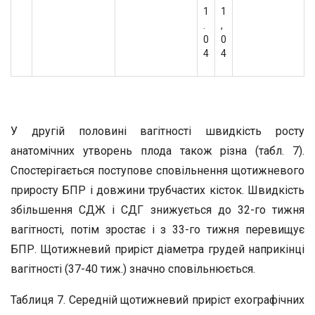
1
1
.
,
0
0
4
4
У другій половині вагітності швидкість росту
анатомічних утворень плода також різна (табл. 7).
Спостерігається поступове сповільнення щотижневого
приросту БПР і довжини трубчастих кісток. Швидкість
збільшення СДЖ і СДГ знижується до 32-го тижня
вагітності, потім зростає і з 33-го тижня перевищує
БПР. Щотижневий приріст діаметра грудей наприкінці
вагітності (37-40 тиж.) значно сповільнюється.
Таблиця 7. Середній щотижневий приріст ехографічних