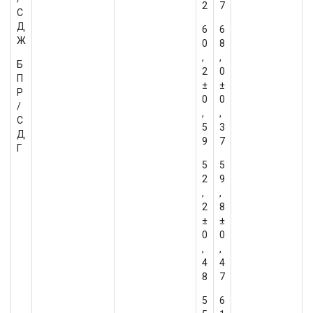
2
7
С
Д
6
6
Ж
0
8
,
,
Б
2
0
П
±
±
Р
0
0
/
,
,
С
5
3
Д
9
7
Г
5
5
2
9
,
,
2
8
±
±
0
0
,
,
4
4
8
7
5
6