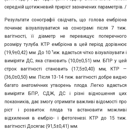
середній щотижневий приріст зазначених параметрів. /
Результати сонографії свідчать, що голова ембріона
починає візуалізуватися на сонограмі після 7 тиж.
вагітності, її діаметр не перевищує поперечного
розміру тулуба. КТР ембріона в цей період дорівнює
т
(19,9±0,42) мм. До 10
иж. вдається чітко візуалізувати і
виміряти ДС, яка становить (10,0±0,51) мм. БПР у цей
строк вагітності становить (17,5±0,40) мм, КТР —
(36,0±0,50) мм. Після 13-14 тиж. вагітності добре видно
багато анатомічних утворень плода. Легко вдається
виміряти БПР, СДЖ, ДС і різні відношення цих
показників, дає змогу отримати важливі відомості про
ріст і розвиток плода та встановити можливі
відхилення в ембріо- і фетогенезі. КТР до 15 тиж.
вагітності Досягає (91,5±0,41) мм.