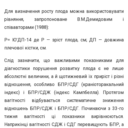
Для визначення росту плода можна використовувати
рівняння, запропоноване В.М.Демидовим і
співавторами (1988):
Р= Ю’ДП-14 де Р — зріст плода, см; ДП — довжина
плечової кістки, см.
Слід зазначити, що важливими показниками для
діагностики порушення розвитку плода є не лише
абсолютні величини, а й щотижневий їх приріст і різні
відношення, особливо БПР/СДГ (краніоторакальний
індекс) і БПР/СДЖ (індекс Кампбелла). Протягом
вагітності відбувається систематичне зниження
відношень БПР/СДЖ і БПР/СДГ. Починаючи з 33-го
тижня вагітності ці показники вирівнюються.
Наприкінці вагітності СДЖ і СДГ перевищують БПР, а