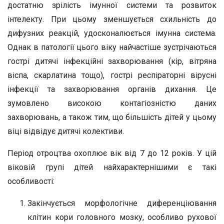
достатню зрілість імунної системи та розвиток
інтелекту. При цьому зменшується схильність до
дифузних реакцій, удосконалюється імунна система.
Однак в патології цього віку найчастіше зустрічаються
гострі дитячі інфекційні захворювання (кір, вітряна
віспа, скарлатина тощо), гострі респіраторні вірусні
інфекції та захворювання органів дихання. Це
зумовлено високою контагіозністю даних
захворювань, а також тим, що більшість дітей у цьому
віці відвідує дитячі колективи.
Період отроцтва охоплює вік від 7 до 12 років. У цій
віковій групі дітей найхарактернішими є такі
особливості:
Закінчується морфологічне диференціювання
клітин кори головного мозку, особливо рухової