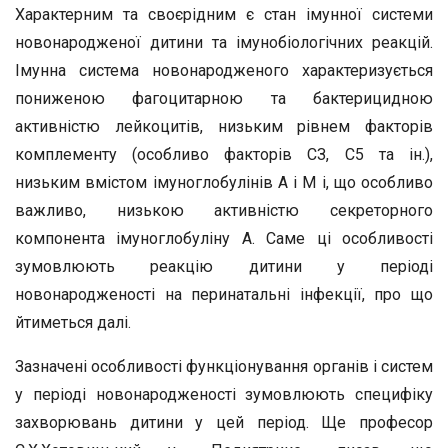
Характерним та своєрідним є стан імунної системи
новонародженої дитини та імунобіологічних реакцій.
Імунна система новонародженого характеризується
пониженою фагоцитарною та бактерицидною
активністю лейкоцитів, низьким рівнем факторів
комплементу (особливо факторів СЗ, С5 та ін.),
низьким вмістом імуноглобулінів А і М і, що особливо
важливо, низькою активністю секреторного
компонента імуноглобуліну А. Саме ці особливості
зумовлюють реакцію дитини у періоді
новонародженості на перинатальні інфекції, про що
йтиметься далі.
Зазначені особливості функціонування органів і систем
у періоді новонародженості зумовлюють специфіку
захворювань дитини у цей період. Ще професор