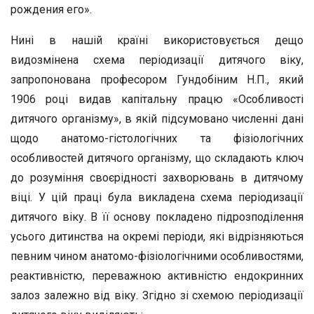
рождения его».
Нині в нашій країні використовується дещо
видозмінена схема періодизації дитячого віку,
запропонована професором Гундобіним Н.П., який
1906 році видав капітальну працю «Особливості
дитячого організму», в якій підсумовано численні дані
щодо анатомо-гістологічних та фізіологічних
особливостей дитячого організму, що складають ключ
до розуміння своєрідності захворювань в дитячому
віці. У цій праці була викладена схема періодизації
дитячого віку. В її основу покладено підрозподілення
усього дитинства на окремі періоди, які відрізняються
певним чином анатомо-фізіологічними особливостями,
реактивністю, переважною активністю ендокринних
залоз залежно від віку. Згідно зі схемою періодизації