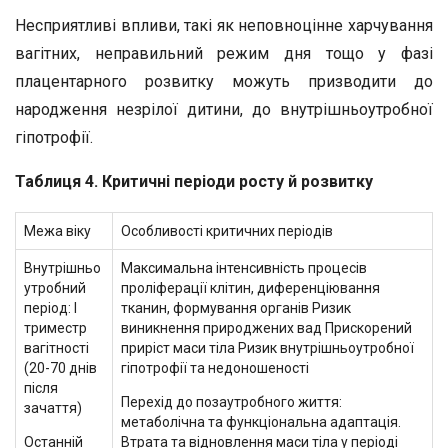
Несприятливі впливи, такі як неповноцінне харчування
вагітних, неправильний режим дня тощо у фазі
плацентарного розвитку можуть призводити до
народження незрілої дитини, до внутрішньоутробної
гіпотрофії.
Таблиця 4. Критичні періоди росту й розвитку
Межа віку
Особливості критичних періодів
Внутрішньо
Максимальна інтенсивність процесів
утробний
проліферації клітин, диференціювання
період: І
тканин, формування органів Ризик
триместр
виникнення природжених вад Прискорений
вагітності
приріст маси тіла Ризик внутрішньоутробної
(20-70 днів
гіпотрофії та недоношеності
після
Перехід до позаутробного життя:
зачаття)
метаболічна та функціональна адаптація.
Останній
Втрата та відновлення маси тіла у періоді