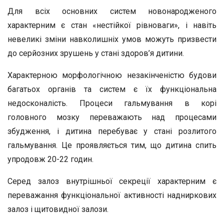
Для всіх основних систем новонародженого
характерним є стан «нестійкої рівноваги», і навіть
невеликі зміни навколишніх умов можуть призвести
до серйозних зрушень у стані здоров’я дитини.
Характерною морфологічною незакінченістю будови
багатьох органів та систем є їх функціональна
недосконалість. Процеси гальмування в корі
головного мозку переважають над процесами
збудження, і дитина перебуває у стані розлитого
гальмування. Це проявляється тим, що дитина спить
упродовж 20-22 годин.
Серед залоз внутрішньої секреції характерним є
переважання функціональної активності надниркових
залоз і щитовидної залози.