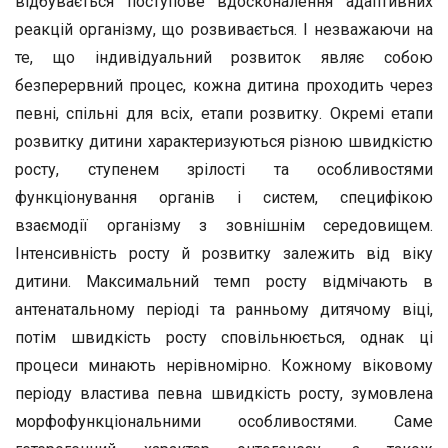
відбувається поступове вдосконалення адаптивних
реакцій організму, що розвивається. І незважаючи на
те, що індивідуальний розвиток являє собою
безперервний процес, кожна дитина проходить через
певні, спільні для всіх, етапи розвитку. Окремі етапи
розвитку дитини характеризуються різною швидкістю
росту, ступенем зрілості та особливостями
функціонування органів і систем, специфікою
взаємодії організму з зовнішнім середовищем.
Інтенсивність росту й розвитку залежить від віку
дитини. Максимальний темп росту відмічають в
антенатальному періоді та ранньому дитячому віці,
потім швидкість росту сповільнюється, однак ці
процеси минають нерівномірно. Кожному віковому
періоду властива певна швидкість росту, зумовлена
морфофункціональними особливостями. Саме