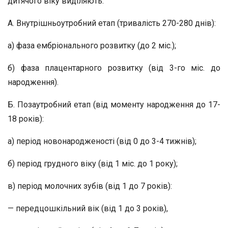
дитячого віку виділяють:
А. Внутрішньоутробний етап (тривалість 270-280 днів):
а) фаза ембріонального розвитку (до 2 міс.);
б) фаза плацентарного розвитку (від 3-го міс. до
народження).
Б. Позаутробний етап (від моменту народження до 17-
18 років):
а) період новонародженості (від 0 до 3-4 тижнів);
б) період грудного віку (від 1 міс. до 1 року);
в) період молочних зубів (від 1 до 7 років):
— передцошкільний вік (від 1 до 3 років),