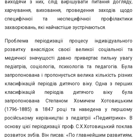
виходячи з них, слід вирішувати питання догляду,
харчування, виховання, проведення заходів щодо
специфічної та неспецифічної профілактики
захворювань, які найчастіше зустрічаються.
Проблема періодизації процесу індивідуального
розвитку внаслідок своєї великої соціальної та
медичної значущості давно привертає пильну увагу
педіатрів, соціологів, психологів та педагогів. Була
запропонована і пропонується велика кількість різних
класифікацій періодів дитячого віку. Одна з перших
класифікацій періодів дитячого віку була
запропонована Степаном Хомичем Хотовицьким
(1796-1885) в 1847 році та наведена у першому
російському керівництві з педіатрії «Педиятрике». В
основу цієї періодизації проф. С.Х.Хотовицький поклав
розвиток зубів. Він писав: «По главнейшим развитиям,