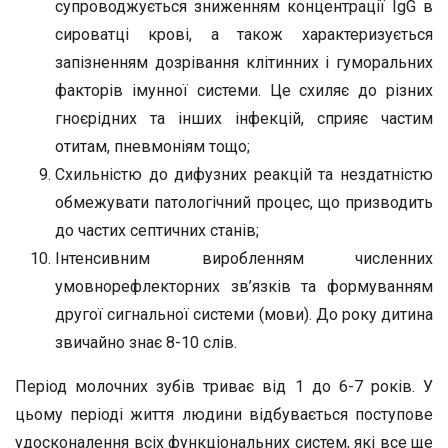
супроводжується зниженням концентрації IgG в
сироватці крові, а також характеризується
запізненням дозрівання клітинних і гуморальних
факторів імунної системи. Це схиляє до різних
гноєрідних та інших інфекцій, сприяє частим
отитам, пневмоніям тощо;
Схильністю до дифузних реакцій та нездатністю
обмежувати патологічний процес, що призводить
до частих септичних станів;
Інтенсивним виробленням численних
умовнорефлекторних зв’язків та формуванням
другої сигнальної системи (мови). До року дитина
звичайно знає 8-10 слів.
Період молочних зубів триває від 1 до 6-7 років. У
цьому періоді життя людини відбувається поступове
удосконалення всіх функціональних систем, які все ще