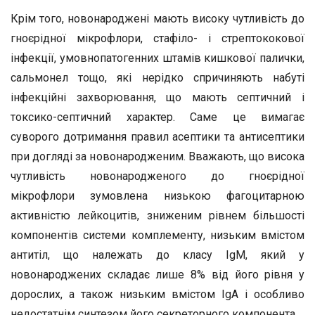
Крім того, новонароджені мають високу чутливість до
гноєрідної мікрофлори, стафіло- і стрептококової
інфекції, умовнопатогенних штамів кишкової палички,
сальмонел тощо, які нерідко спричиняють набуті
інфекційні захворювання, що мають септичний і
токсико-септичний характер. Саме це вимагає
суворого дотримання правил асептики та антисептики
при догляді за новонародженим. Вважають, що висока
чутливість новонародженого до гноєрідної
мікрофлори зумовлена низькою фагоцитарною
активністю лейкоцитів, зниженим рівнем більшості
компонентів системи комплементу, низьким вмістом
антитіл, що належать до класу IgM, який у
новонароджених складає лише 8% від його рівня у
дорослих, а також низьким вмістом IgA і особливо
недостатнім синтезом його секреторного компонента.