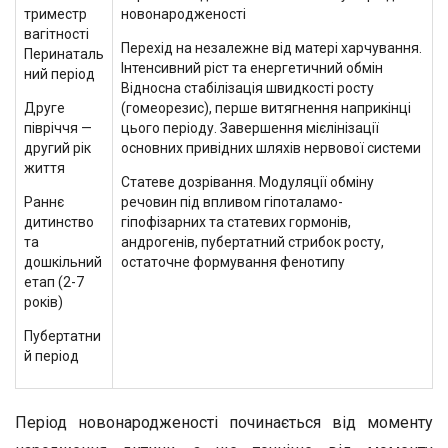
триместр
новонародженості
вагітності
Перехід на незалежне від матері харчування.
Перинаталь
Інтенсивний ріст та енергетичний обмін
ний період
Відносна стабілізація швидкості росту
Друге
(гомеорезис), перше витягнення наприкінці
півріччя —
цього періоду. Завершення мієлінізації
другий рік
основних привідних шляхів нервової системи
життя
Статеве дозрівання. Модуляції обміну
Раннє
речовин під впливом гіпоталамо-
дитинство
гіпофізарних та статевих гормонів,
та
андрогенів, пубертатний стрибок росту,
дошкільний
остаточне формування фенотипу
етап (2-7
років)
Пубертатни
й період
Період новонародженості починається від моменту