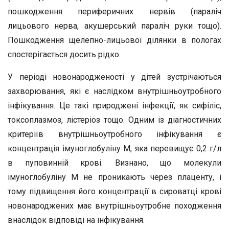
пошкодження периферичних нервів (параліч
лицьового нерва, акушерський параліч руки тощо).
Пошкодження щелепно-лицьової ділянки в пологах
спостерігається досить рідко.
У періоді новонародженості у дітей зустрічаються
захворювання, які є наслідком внутрішньоутробного
інфікування. Це такі природжені інфекції, як сифіліс,
токсоплазмоз, лістеріоз тощо. Одним із діагностичних
критеріїв внутрішньоутробного інфікування є
концентрація імуноглобуліну М, яка перевищує 0,2 г/л
в пуповинній крові. Визнано, що молекули
імуноглобуліну М не проникають через плаценту, і
тому підвищення його концентрації в сироватці крові
новонароджених має внутрішньоутробне походження
внаслідок відповіді на інфікування.