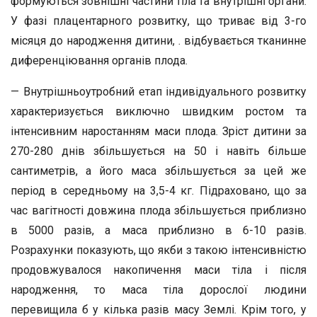
формуються зовнішні частини тіла та внутрішні органи.
У фазі плацентарного розвитку, що триває від 3-го
місяця до народження дитини, . відбувається тканинне
диференціювання органів плода.
— Внутрішньоутробний етап індивідуального розвитку
характеризується виключно швидким ростом та
інтенсивним наростанням маси плода. Зріст дитини за
270-280 днів збільшується на 50 і навіть більше
сантиметрів, а його маса збільшується за цей же
період в середньому на 3,5-4 кг. Підраховано, що за
час вагітності довжина плода збільшується приблизно
в 5000 разів, а маса приблизно в 6-10 разів.
Розрахунки показують, що якби з такою інтенсивністю
продовжувалося накопичення маси тіла і після
народження, то маса тіла дорослої людини
перевищила б у кілька разів масу Землі. Крім того, у