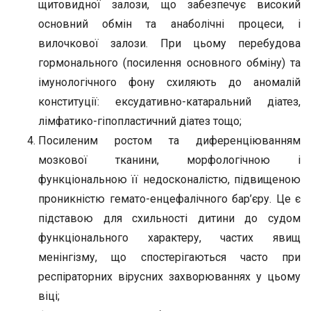
щитовидної залози, що забезпечує високий
основний обмін та анаболічні процеси, і
вилочкової залози. При цьому перебудова
гормонального (посилення основного обміну) та
імунологічного фону схиляють до аномалій
конституції: ексудативно-катаральний діатез,
лімфатико-гіпопластичний діатез тощо;
Посиленим ростом та диференціюванням
мозкової тканини, морфологічною і
функціональною її недосконалістю, підвищеною
проникністю гемато-енцефалічного бар’єру. Це є
підставою для схильності дитини до судом
функціонального характеру, частих явищ
менінгізму, що спостерігаються часто при
респіраторних вірусних захворюваннях у цьому
віці;