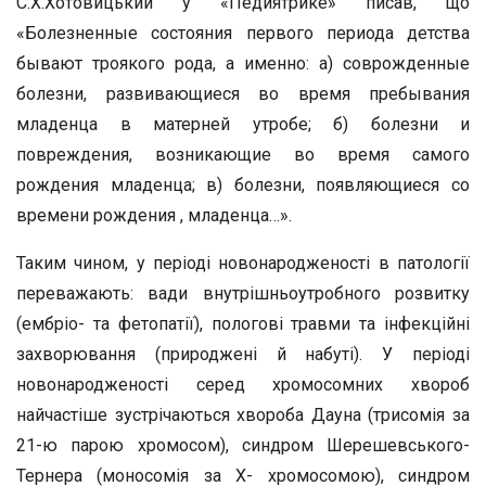
С.Х.Хотовицький у «Педиятрике» писав, що
«Болезненные состояния первого периода детства
бывают троякого рода, а именно: а) соврожденные
болезни, развивающиеся во время пребывания
младенца в матерней утробе; б) болезни и
повреждения, возникающие во время самого
рождения младенца; в) болезни, появляющиеся со
времени рождения , младенца…».
Таким чином, у періоді новонародженості в патології
переважають: вади внутрішньоутробного розвитку
(ембріо- та фетопатії), пологові травми та інфекційні
захворювання (природжені й набуті). У періоді
новонародженості серед хромосомних хвороб
найчастіше зустрічаються хвороба Дауна (трисомія за
21-ю парою хромосом), синдром Шерешевського-
Тернера (моносомія за X- хромосомою), синдром