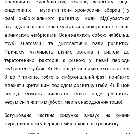
шкідливого виробництва, паління, алкоголь тощо;
ендогенних — мутантні гени, хромосомні аберації) у
фазі ембріонального розвитку, коли відбувається
закладка й органогенез майже всіх внутрішніх органів,
виникають ембріопатії. Вони являють собою найбільш
грубі анатомічні та диспластичні вади розвитку.
Причому, чутливість різних органів і систем до
тератогенних факторів є різною у певні періоди
ембріогенезу (рис. 4). Вік плода чи термін вагітності від
3 до 7 тижнів, тобто в ембріональній фазі, прийнято
вважати критичним періодом розвитку (табл. 4). В цей
період можуть виникати тяжкі вади розвитку,
несумісні з життям (аборт, мертвонародження тощо).
Затушована частина рисунка вказує на ризик
виродливостей у періоді ембріонального розвитку.