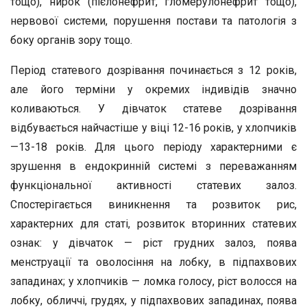
тощо), нирок (пієлонефрит, гломерулонефрит тощо),
нервової системи, порушення постави та патологія з
боку органів зору тощо.
Період статевого дозрівання починається з 12 років,
але його терміни у окремих індивідів значно
коливаються. У дівчаток статеве дозрівання
відбувається найчастіше у віці 12-16 років, у хлопчиків
—13-18 років. Для цього періоду характерними є
зрушення в ендокринній системі з переважанням
функціональної активності статевих залоз.
Спостерігається виникнення та розвиток рис,
характерних для статі, розвиток вторинних статевих
ознак: у дівчаток — ріст грудних залоз, поява
менструації та оволосіння на лобку, в підпахвових
западинах; у хлопчиків — ломка голосу, ріст волосся на
лобку, обличчі, грудях, у підпахвових западинах, поява