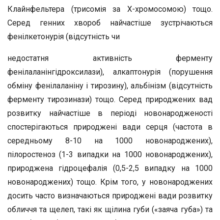
Клайнфельтера (трисомія за Х-хромосомою) тощо.
Серед генних хвороб найчастіше зустрічаються
фенілкетонурія (відсутність чи
недостатня активність ферменту
фенілаланінгідроксилази), алкаптонурія (порушення
обміну фенілаланіну і тирозину), альбінізм (відсутність
ферменту тирозинази) тощо. Серед природжених вад
розвитку найчастіше в періоді новонародженості
спостерігаються природжені вади серця (частота в
середньому 8-10 на 1000 новонароджених),
пілоростеноз (1-3 випадки на 1000 новонароджених),
природжена гідроцефалія (0,5-2,5 випадку на 1000
новонароджених) тощо. Крім того, у новонароджених
досить часто визначаються природжені вади розвитку
обличчя та щелеп, такі як щілина губи («заяча губа») та