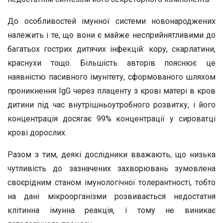
До особливостей імунної системи новонароджених
належить і те, що вони є майже несприйнятливими до
багатьох гострих дитячих інфекцій: кору, скарлатини,
краснухи тощо. Більшість авторів пояснює це
наявністю пасивного імунітету, сформованого шляхом
проникнення IgG через плаценту з крові матері в кров
дитини під час внутрішньоутробного розвитку, і його
концентрація досягає 99% концентрації у сироватці
крові дорослих.
Разом з тим, деякі дослідники вважають, що низька
чутливість до зазначених захворювань зумовлена
своєрідним станом імунологічної толерантності, тобто
на дані мікроорганізми розвивається недостатня
клітинна імунна реакція, і тому не виникає