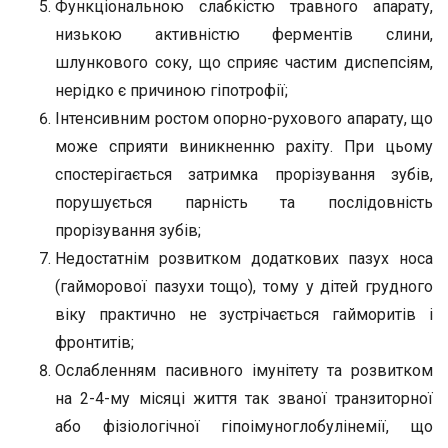
Функціональною слабкістю травного апарату,
низькою активністю ферментів слини,
шлункового соку, що сприяє частим диспепсіям,
нерідко є причиною гіпотрофії;
Інтенсивним ростом опорно-рухового апарату, що
може сприяти виникненню рахіту. При цьому
спостерігається затримка прорізування зубів,
порушується парність та послідовність
прорізування зубів;
Недостатнім розвитком додаткових пазух носа
(гайморової пазухи тощо), тому у дітей грудного
віку практично не зустрічається гайморитів і
фронтитів;
Ослабленням пасивного імунітету та розвитком
на 2-4-му місяці життя так званої транзиторної
або фізіологічної гіпоімуноглобулінемії, що