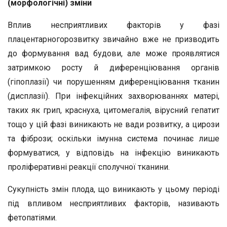
(морфологічні) зміни
Вплив несприятливих факторів у фазі
плацентарногорозвитку звичайно вже не призводить
до формування вад будови, але може проявлятися
затримкою росту й диференціювання органів
(гіпоплазії) чи порушенням диференціювання тканин
(дисплазії). При інфекційних захворюваннях матері,
таких як грип, краснуха, цитомегалія, вірусний гепатит
тощо у цій фазі виникають не вади розвитку, а цирози
та фібрози; оскільки імунна система починає лише
формуватися, у відповідь на інфекцію виникають
проліферативні реакції сполучної тканини.
Сукупність змін плода, що виникають у цьому періоді
під впливом несприятливих факторів, називають
фетопатіями.