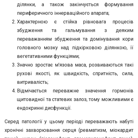
ділянки, а також закінчується формування
периферичного іннерваційного апарата;
Характерною є стійка рівновага процесів
збудження та гальмування з деяким
переважанням збудження та домінування кори
головного мозку над підкірковою ділянкою, її
вегетативними функціями;
Значно зростає м’язова маса, розвиваються такі
рухові якості, як швидкість, спритність, сила,
витривалість;
Відмічається переважне значення гормонів
щитовидної та статевих залоз, тому можливими є
ендокринні дисфункції.
Серед патології у цьому періоді переважають набуті
хронічні захворювання серця (ревматизм, міокардит