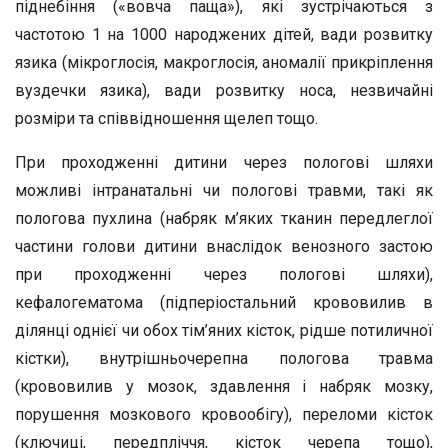
піднебіння («вовча паща»), які зустрічаються з
частотою 1 на 1000 народжених дітей, вади розвитку
язика (мікроглосія, макроглосія, аномалії прикріплення
вуздечки язика), вади розвитку носа, незвичайні
розміри та співвідношення щелеп тощо.
При проходженні дитини через пологові шляхи
можливі інтранатальні чи пологові травми, такі як
пологова пухлина (набряк м’яких тканин передлеглої
частини голови дитини внаслідок венозного застою
при проходженні через пологові шляхи),
кефалогематома (підперіостальний крововилив в
ділянці однієї чи обох тім’яних кісток, рідше потиличної
кістки), внутрішньочерепна пологова травма
(крововилив у мозок, здавлення і набряк мозку,
порушення мозкового кровообігу), переломи кісток
(ключиці, передпліччя, кісток черепа тощо),