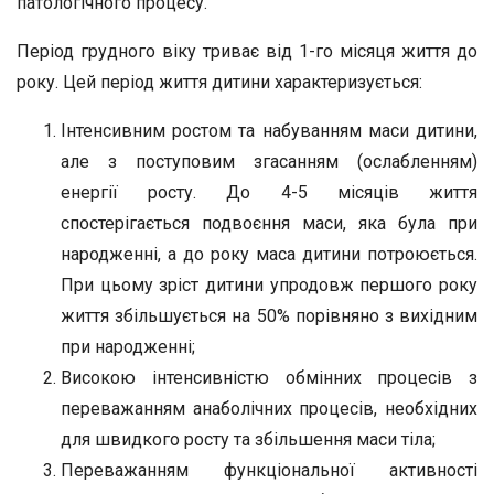
патологічного процесу.
Період грудного віку триває від 1-го місяця життя до
року. Цей період життя дитини характеризується:
Інтенсивним ростом та набуванням маси дитини,
але з поступовим згасанням (ослабленням)
енергії росту. До 4-5 місяців життя
спостерігається подвоєння маси, яка була при
народженні, а до року маса дитини потроюється.
При цьому зріст дитини упродовж першого року
життя збільшується на 50% порівняно з вихідним
при народженні;
Високою інтенсивністю обмінних процесів з
переважанням анаболічних процесів, необхідних
для швидкого росту та збільшення маси тіла;
Переважанням функціональної активності