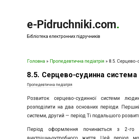
e-Pidruchniki.com
.
Бібліотека електронних підручників
Головна
»
Пропедевтична педіатрія
»
8.5. Серцево
8.5. Серцево-судинна система
Пропедевтична педіатрія
Розвиток серцево-судинної системи люди
розподілити на два основних періоди. Перши
системи, другий — період Ті подальшого розвитк
Період оформлення починається з 2-го 
внутрішньоутробного життя. Цей період м