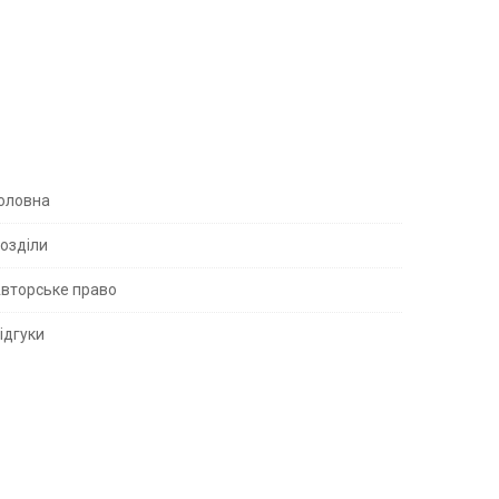
S
оловна
озділи
вторське право
S
ідгуки