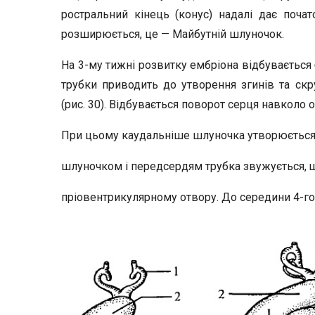
ростральний кінець (конус) надалі дає почат
розширюється, це — Майбутній шлуночок.
На 3-му тижні розвитку ембріона відбувається
трубки приводить до утворення згинів та скр
(рис. 30). Відбувається поворот серця навколо ос
При цьому каудальніше шлуночка утворюється
шлуночком і передсердям трубка звужується, 
пріовентрикулярному отвору. До середини 4-го