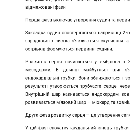
відмежовані фази.
Перша фаза включає утворення судин та первин
Закладка судин спостерігається наприкінці 2-
зародкового листка з’являються скупчення кл
острівків формуються первинні судини.
Розвиток серця починається у ембріона з 3
мезодерми. В ділянці майбутньої шиї з’
ендокардіальні трубки. Вони зближаються і з
результаті утворюється трубчасте серце, чер
Внутрішній шар називається ендокардам, зов
розвивається м’язовий шар — міокард та зовніш
Друга фаза розвитку серця — це утворення сегм
У цій фазі спочатку каудальний кінець трубк