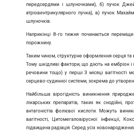
передсердями і шлуночками), б) пучок Дже
атріовентрикулярного пучка), в) пучок Маха
шлуночків.
Наприкінці 8-го тижня починається переміще
порожнину.
Таким чином, структурне оформлення серця та ве
Тому шкідливі фактори, що діють на ембріон і п
речовини тощо) у перші З місяці вагітності 
серцево-судинної системи, зокрема до утворен
Найбільша вірогідність виникнення природже
лікарських препаратів, таких як снодійні, пр
антагоністів фолієвої кислоти. Можуть виник
вагітності, Цитомегаловірусної інфекції, Ко
підвищена радіація. Серед усіх новонароджених