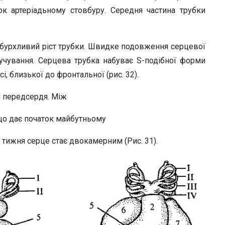
ок артеріадьному стовбуру. Середня частина трубки
 бурхливий ріст трубки. Швидке подовження серцевої
учування. Серцева трубка набуває S-подібної форми
і, близької до фронтальної (рис. 32).
 передсердя. Між
що дає початок майбутньому
 тижня серце стає двокамерним (Рис. 31).