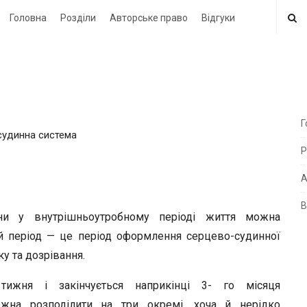
Головна
Розділи
Авторське право
Відгуки
Г
-судинна система
i
Р
t
e
А
В
i
ни у внутрішньоутробному періоді життя можна
d
й період — це період оформлення серцево-судинної
e
у та дозрівання.
b
тижня і закінчується наприкінці 3- го місяця
a
ожна розподілити на три окремі, хоча й нерідко