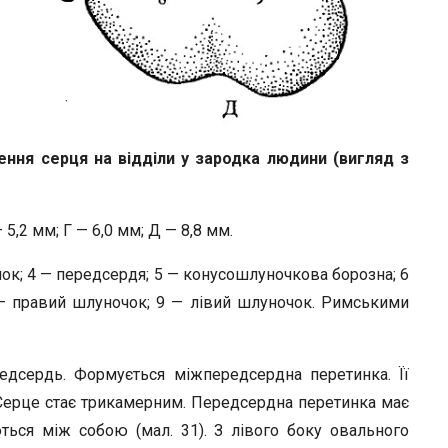
ення серця на відділи у зародка людини (вигляд з
5,2 мм; Г — 6,0 мм; Д — 8,8 мм.
очок; 4 — передсердя; 5 — конусошлуночкова борозна; 6
 — правий шлуночок; 9 — лівий шлуночок. Римськими
редсердь. Формується міжпередсердна перетинка. Її
 Серце стає трикамерним. Передсердна перетинка має
ться між собою (мал. 31). З лівого боку овального