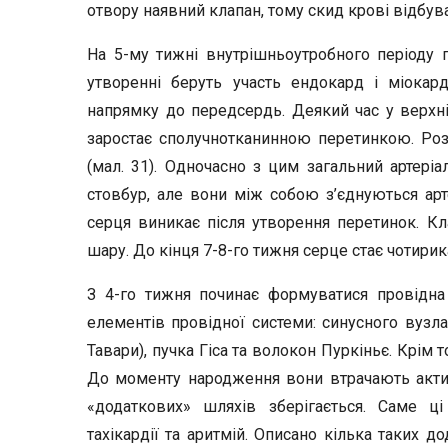
отвору наявний клапан, тому скид крові відбув
На 5-му тижні внутрішньоутробного періоду 
утворенні беруть участь ендокард і міокар
напрямку до передсердь. Деякий час у верхній
заростає сполучнотканинною перетинкою. Ро
(мал. 31). Одночасно з цим загальний артеріа
стовбур, але вони між собою з’єднуються ар
серця виникає після утворення перетинок. К
шару. До кінця 7-8-го тижня серце стає чотирик
З 4-го тижня починає формуватися провідна
елементів провідної системи: синусного вузла
Тавари), пучка Гіса та волокон Пуркіньє. Крім 
До моменту народження вони втрачають актив
«додаткових» шляхів зберігається. Саме 
тахікардії та аритмій. Описано кілька таких д