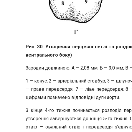
Рис. 30. Утворення серцевої петлі
та розділ
вентрального боку)
Зародки довжиною: А — 2,08 мм; Б — 3,0 мм; В — 
1 — конус; 2 — артеріальний стовбур; 3 — шлун
— праве передсердя; 7 — ліве передсердя; 8
цифрами позначено відповідні дуги аорти.
З кінця 4-го тижня починається розподіл пе
утворення завершується до кінця 5-го тижня.
отвір — овальний отвір і передсердя з’єдную