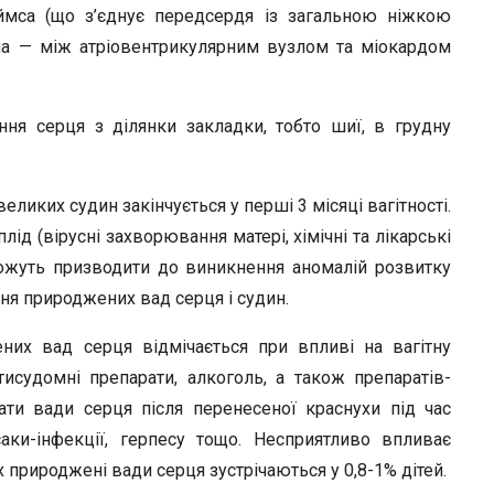
ймса (що з’єднує передсердя із загальною ніжкою
йма — між атріовентрикулярним вузлом та міокардом
ння серця з ділянки закладки, тобто шиї, в грудну
ликих судин закінчується у перші 3 місяці вагітності.
лід (вірусні захворювання матері, хімічні та лікарські
можуть призводити до виникнення аномалій розвитку
ня природжених вад серця і судин.
них вад серця відмічається при впливі на вагітну
отисудомні препарати, алкоголь, а також препаратів-
ати вади серця після перенесеної краснухи під час
ксаки-інфекції, герпесу тощо. Несприятливо впливає
 природжені вади серця зустрічаються у 0,8-1% дітей.