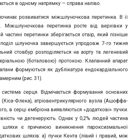
ається в одному напрямку — справа наліво.
починає розвиватися міжшлуночкова перетинка. В її
д. Міжшлуночкова перетинка росте від верхівки у
 частині перетинки зберігається отвір, який пізніше
зподіл шлуночка завершується упродовж 7-го тижня
льний стовбур розподіляється на аорту та легеневий
теріальною (боталовою) протокою. Клапанний апарат
лапани формуються як дублікатура ендокардіального
амерним (рис. 31).
 система серця. Відмічається формування основних
 (Кіса-Флека), атріовентрикулярного вузла (Ашоффа-
того, в серці ембріона виявляються «додаткові» пучки.
ність чи дегенерують. Однак у 0,2% людей частина
ці шляхи є причиною виникнення пароксизмальної
одаткових шляхів: а) пучки Кента (лівий і правий, між