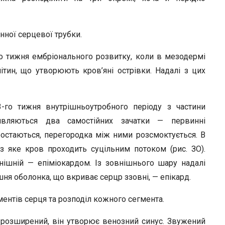
r
ної серцевої трубки.
го тижня ембріонального розвитку, коли в мезодермі
ітин, що утворюють кров’яні острівки. Надалі з цих
-го тижня внутрішньоутробного періоду з частини
являються два самостійних зачатки — первинні
ростаються, перегородка між ними розсмоктується. В
ез яке кров проходить суцільним потоком (рис. ЗО).
нішній — епіміокардом. Із зовнішнього шару надалі
ня оболонка, що вкриває серцр ззовні, — епікард.
ентів серця та розподіл кожного сегмента.
и розширений, він утворює венозний синус. Звужений