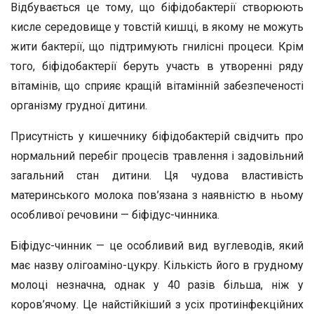
Відбувається це тому, що біфідобактерії створюють
кисле середовище у товстій кишці, в якому не можуть
жити бактерії, що підтримують гнилісні процеси. Крім
того, біфідобактерії беруть участь в утворенні ряду
вітамінів, що сприяє кращій вітамінній забезпеченості
організму грудної дитини.
Присутність у кишечнику біфідобактерій свідчить про
нормальний перебіг процесів травлення і задовільний
загальний стан дитини. Ця чудова властивість
материнського молока пов’язана з наявністю в ньому
особливої речовини — біфідус-чинника.
Біфідус-чинник — це особливий вид вуглеводів, який
має назву олігоаміно-цукру. Кількість його в грудному
молоці незначна, однак у 40 разів більша, ніж у
коров’ячому. Це найстійкіший з усіх протиінфекційних