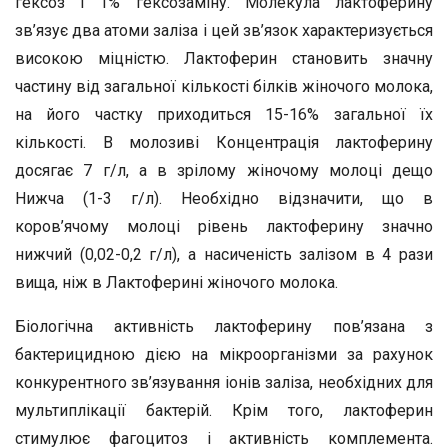
гексоз і 1% гексозаміну. Молекула лактоферину
зв’язує два атоми заліза і цей зв’язок характеризується
високою міцністю. Лактоферин становить значну
частину від загальної кількості білків жіночого молока,
на його частку приходиться 15-16% загальної їх
кількості. В молозиві Концентрація лактоферину
досягає 7 г/л, а в зрілому жіночому молоці дещо
Нижча (1-3 г/л). Необхідно відзначити, що в
коров’ячому молоці рівень лактоферину значно
нижчий (0,02-0,2 г/л), а насиченість залізом в 4 рази
вища, ніж в Лактоферині жіночого молока.
Біологічна активність лактоферину пов’язана з
бактерицидною дією на мікроорганізми за рахунок
конкурентного зв’язування іонів заліза, необхідних для
мультиплікації бактерій. Крім того, лактоферин
стимулює фагоцитоз і активність комплемента.