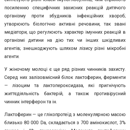
посиленню специфічних захисних реакцій дитячого
організму проти збудників інфекційних хвороб;
утворюють біологічно активні речовини, так звані
медіатори, що регулюють характер імунних реакцій в
організмі дитини на дію тих чи інших шкідливих
агентів; знешкоджують шляхом лізису різні мікробні
агенти.
У жіночому молоці є ще ряд різних чинників захисту.
Серед них залізовмісний білок лактоферин, ферменти
— лізоцим та лактопероксидаза, які пригнічують
життєдіяльність бактерій, а також противірусний
чинник інтерферон та ін.
Лактоферин — це глікопротеїд з молекулярною масою
близько 80 000 Da, складається з 700 амінокислот, 3%