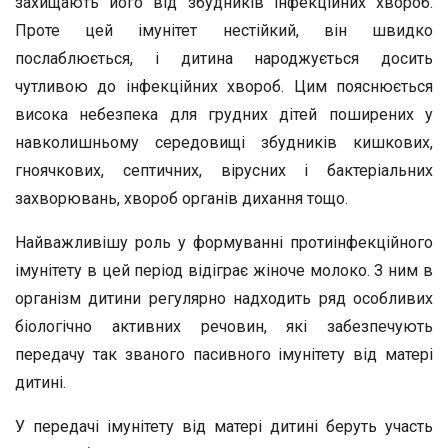
захищають його від збудників інфекційних хвороб.
Проте цей імунітет нестійкий, він швидко
послаблюється, і дитина народжується досить
чутливою до інфекційних хвороб. Цим пояснюється
висока небезпека для грудних дітей поширених у
навколишньому середовищі збудників кишкових,
гноячкових, септичних, вірусних і бактеріальних
захворювань, хвороб органів дихання тощо.
Найважливішу роль у формуванні протиінфекційного
імунітету в цей період відіграє жіноче молоко. З ним в
організм дитини регулярно надходить ряд особливих
біологічно активних речовин, які забезпечують
передачу так званого пасивного імунітету від матері
дитині.
У передачі імунітету від матері дитині беруть участь