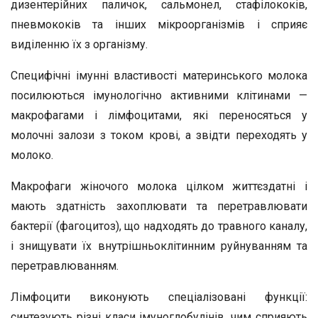
дизентерійних паличок, сальмонел, стафілококів,
пневмококів та інших мікроорганізмів і сприяє
виділенню їх з організму.
Специфічні імунні властивості материнського молока
посилюються імунологічно активними клітинами —
макрофагами і лімфоцитами, які переносяться у
молочні залози з током крові, а звідти переходять у
молоко.
Макрофаги жіночого молока цілком життєздатні і
мають здатність захоплювати та перетравлювати
бактерії (фагоцитоз), що надходять до травного каналу,
і знищувати їх внутрішньоклітинним руйнуванням та
перетравлюванням.
Лімфоцити виконують спеціалізовані функції:
синтезують різні класи імуноглобулінів, чим сприяють