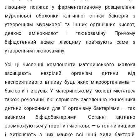
лізоциму полягає у ферментативному розщепленні
муреїнової оболонки клітинної стінки бактерій з
утворенням мурамової та інших органічних кислот,
деяких амінокислот і глюкозаміну. Причому
біфідогенний ефект лізоциму пов’язують саме з
утворенням глюкозаміну.
Усі ці численні компоненти материнського молока
захищають незрілий організм дитини від
несприятливого впливу будь-яких мікроорганізмів —
бактерій і вірусів. У материнському молоці містяться
також речовини, які сприяють заселенню кишечника
дитини корисними для її організму бактеріями — так
званими біфідобактеріями. Останні активно
розмножуються у товстій і частково — в тонкій кишках
і витісняють з них майже всі інші види бактерій.