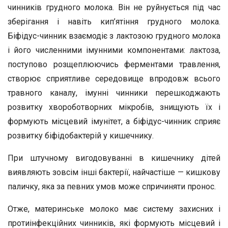
чинників грудного молока. Він не руйнується під час
зберігання і навіть кип’ятіння грудного молока.
Біфідус-чинник взаємодіє з лактозою грудного молока
і його численними імунними компонентами: лактоза,
поступово розщеплюючись ферментами травлення,
створює сприятливе середовище впродовж всього
травного каналу, імунні чинники перешкоджають
розвитку хвороботворних мікробів, знищують їх і
формують місцевий імунітет, а біфідус-чинник сприяє
розвитку біфідобактерій у кишечнику.
При штучному вигодовуванні в кишечнику дітей
виявляють зовсім інші бактерії, найчастіше — кишкову
паличку, яка за певних умов може спричиняти пронос.
Отже, материнське молоко має систему захисних і
протиінфекційних чинників, які формують місцевий і