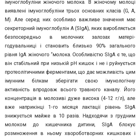
імуноглобуліни жіночого молока. В жіночому молоці
виявлені імуноглобуліни трьох основних класів (G, А,
М). Але серед них особливо важливе значення має
секреторний імуноглобулін A (SIgA), яких виробляється
безпосередньо в молочних залозах матері-
годувальниці і становить близько 90% загального
рівня IgA жіночого “молока. Особливістю SIgA є те, що
він стабільний при низькій pH кишок і не і руйнується
протеолітичними ферментами, що дає можливість цим
імунним білкам зберігати свою імунологічну
активність впродовж всього травного каналу. Його
концентрація в молозиві дуже висока (4-12 г/л), але
вже наприкінці 1-го місяця лактації рівень SIgA
знижується майже в 10 разів. Надходячи з грудним
молоком до кишечника дитини, SIgA блокує
розмноження в ньому хвороботворних кишкових і