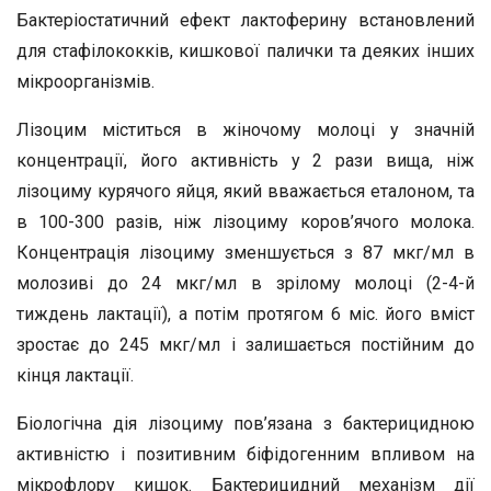
Бактеріостатичний ефект лактоферину встановлений
для стафілококків, кишкової палички та деяких інших
мікроорганізмів.
Лізоцим міститься в жіночому молоці у значній
концентрації, його активність у 2 рази вища, ніж
лізоциму курячого яйця, який вважається еталоном, та
в 100-300 разів, ніж лізоциму коров’ячого молока.
Концентрація лізоциму зменшується з 87 мкг/мл в
молозиві до 24 мкг/мл в зрілому молоці (2-4-й
тиждень лактації), а потім протягом 6 міс. його вміст
зростає до 245 мкг/мл і залишається постійним до
кінця лактації.
Біологічна дія лізоциму пов’язана з бактерицидною
активністю і позитивним біфідогенним впливом на
мікрофлору кишок. Бактерицидний механізм дії