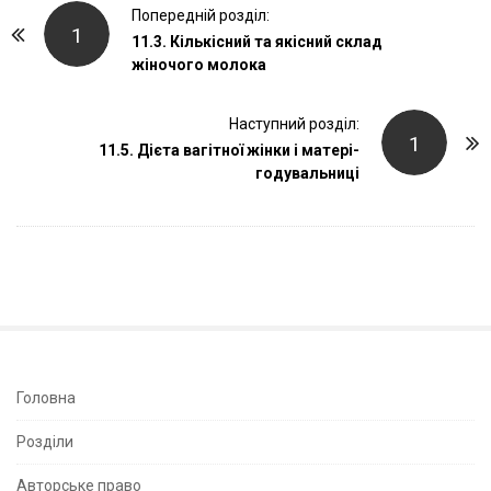
P
Попередній розділ:
1
o
11.3. Кількісний та якісний склад
жіночого молока
s
t
Наступний розділ:
N
1
11.5. Дієта вагітної жінки і матері-
a
годувальниці
v
i
g
a
t
i
o
n
S
Головна
i
Розділи
t
e
Авторське право