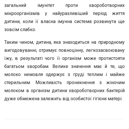
загальний імунітет проти хвороботворних
мікроорганізмів у найуразливіший період життя
дитини, коли її власна імунна система розвинута ще
зовсім слабко.
Таким чином, дитина, яка знаходиться на природному
вигодовуванні, отримує повноцінну, легкозасвоювану
їжу, в результаті чого її організм може протистояти
багатьом хворобам. Велике значення має й те, що
молоко немовля одержує з груді теплим і майже
стерильним. Можливість проникнення з жіночим
молоком в організм дитини хвороботворних бактерій
дуже обмежена залежить від особистої гігієни матері.