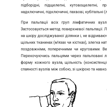
підборідні, підщелепні, кутовощелепні, п
надключичні, підключичні, пахвові, кубітальні (лі
При пальпації всіх груп лімфатичних вузлі
Застосовується метод поверхневої пальпації. 
на шкіру досліджуваної ділянки і, не відриваю
щільних тканинах (м’язах чи кістках), злегка 
поздовжніми, поперечними чи круговими. Вел
Перекочуючись пальцями через пальповані лім
форму кожного вузла, щільність (консистенцію)
спаяності вузлів між собою, зі шкірою та навк