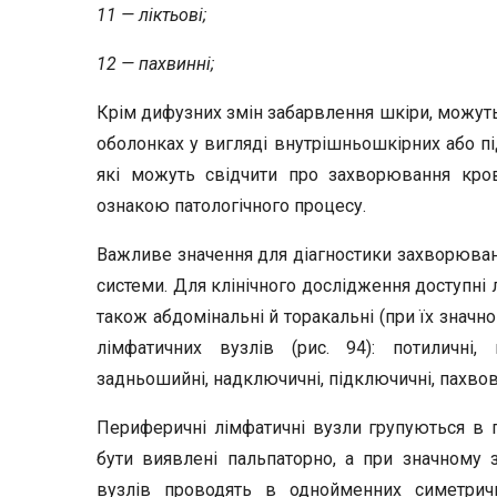
11 — ліктьові;
12 — пахвинні;
Крім дифузних змін забарвлення шкіри, можуть 
оболонках у вигляді внутрішньошкірних або під
які можуть свідчити про захворювання кров
ознакою патологічного процесу.
Важливе значення для діагностики захворювань
системи. Для клінічного дослідження доступні лі
також абдомінальні й торакальні (при їх значн
лімфатичних вузлів (рис. 94): потиличні, 
задньошийні, надключичні, підключичні, пахвові, 
Периферичні лімфатичні вузли групуються в пі
бути виявлені пальпаторно, а при значному 
вузлів проводять в однойменних симетричн