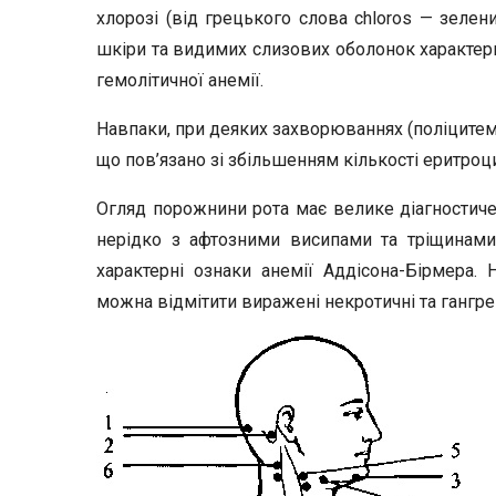
хлорозі (від грецького слова chloros — зелени
шкіри та видимих слизових оболонок характерн
гемолітичної анемії.
Навпаки, при деяких захворюваннях (поліцитем
що пов’язано зі збільшенням кількості еритроц
Огляд порожнини рота має велике діагностиче з
нерідко з афтозними висипами та тріщинами
характерні ознаки анемії Аддісона-Бірмера.
можна відмітити виражені некротичні та гангре