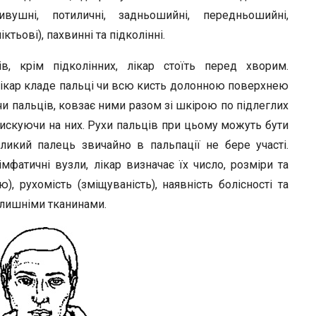
ривушні, потиличні, задньошийні, передньошийні,
ктьові), пахвинні та підколінні.
в, крім підколінних, лікар стоїть перед хворим.
Лікар кладе пальці чи всю кисть долонною поверхнею
чи пальців, ковзає ними разом зі шкірою по підлеглих
натискуючи на них. Рухи пальців при цьому можуть бути
икий палець звичайно в пальпації не бере участі.
фатичні вузли, лікар визначає їх число, розміри та
, рухомість (зміщуваність), наявність болісності та
олишніми тканинами.