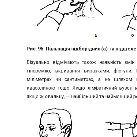
Рис. 95. Пальпація підборідних (а) та підщеле
Візуально відмічають також наявність змін
гіперемію, вкривання виразками, фістули.
міліметрах чи сантиметрах, а не шляхом 
квасолиною тощо. Якщо лімфатичний вузол ма
якщо ж овальну, — найбільший та найменший р