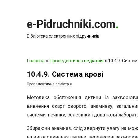
e-Pidruchniki.com
.
Бібліотека електронних підручників
Головна
»
Пропедевтична педіатрія
»
10.4.9. Систем
10.4.9. Система крові
Пропедевтична педіатрія
Методика обстеження дитини із захворюв
вивчення скарг хворого, анамнезу, загальни
системи, печінки, селезінки і додаткові лаборато
Збираючи анамнез, слід звернути увагу на мож
на вигодовування дитини, перенесені захворюв