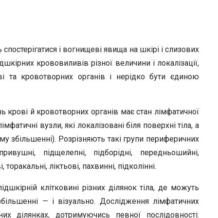
спостерігатися і вогнищеві явища на шкірі і слизових
шкірних крововиливів різної величини і локалізації,
і та кровотворних органів і нерідко бути єдиною
 крові й кровотворних органів має стан лімфатичної
мфатичні вузли, які локалізовані біля поверхні тіла, а
ому збільшенні). Розрізняють такі групи периферичних
привушні, підщелепні, підборідні, передньошийні,
торакальні, ліктьові, пахвинні, підколінні.
дшкірній клітковині різних ділянок тіла, де можуть
збільшенні — і візуально. Дослідження лімфатичних
их ділянках, дотримуючись певної послідовності: