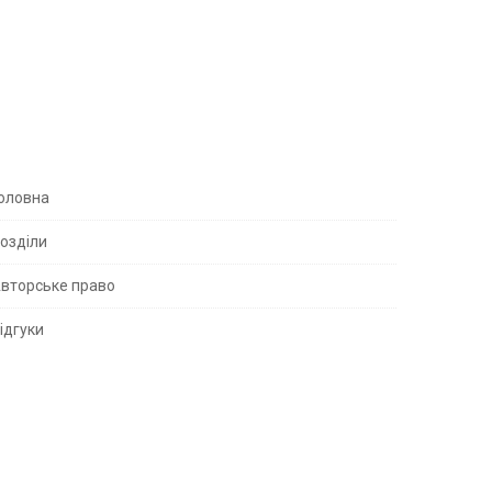
S
оловна
озділи
вторське право
S
ідгуки