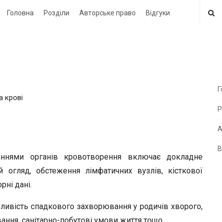
Головна
Розділи
Авторське право
Відгуки
Г
а крові
i
Р
t
e
А
В
i
аннями органів кровотворення включає докладне
d
й огляд, обстеження лімфатичних вузлів, кісткової
e
рні дані.
b
ливість спадкового захворювання у родичів хворого,
a
ання, санітарно-побутові умови життя тощо.