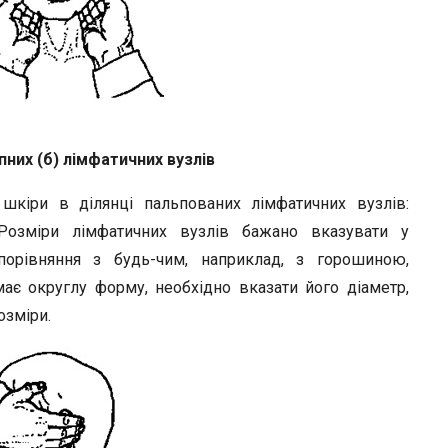
пних (б) лімфатичних вузлів
 шкіри в ділянці пальпованих лімфатичних вузлів:
 Розміри лімфатичних вузлів бажано вказувати у
порівняння з будь-чим, наприклад, з горошиною,
є округлу форму, необхідно вказати його діаметр,
озміри.