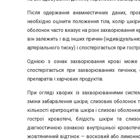
Після одержання анамнестичних даних, про
необхідно оцінити положення тіла, колір шкіри
оболонок часто вказує на різні захворювання кр
він залежить і від інших причин (індивідуальн
артеріального тиску) і спостерігається при гос
Однією з ознак захворювання крові може 
спостерігається при захворюваннях печінки, 
препаратів і харчових продуктів.
При огляді хворих із захворюваннями систе
зміни забарвлення шкіри, слизових оболонок т
кількості еритроцитів шкіра і слизові оболонк
гострої кровотечі, блідість шкіри та сли
діагностичною ознакою внутрішньої кровотечі
жовтяничний відтінок — восковий або лимонно-