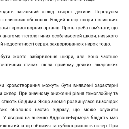
r
водять загальний огляд хворої дитини. Передусім
 і слизових оболонок. Блідий колір шкіри і слизових
ові і кровотворних органів. Проте треба пам’ятати, що
их анатомо-гістологічних особливостей шкіри, низького
трій недостатності серця, захворюваннях нирок тощо.
бути жовте забарвлення шкіри, але воно частіше
септичних станах, після прийому деяких лікарських
ми кровотворення можуть бути виявлені характерні
а склер. При значному зниженні рівня гемоглобіну та
и стають блідими. Якщо анемія розвинулася внаслідок
зових оболонок настає відразу, що може служити
. У хворих на анемію Аддісона-Бірмера блідість має
жовтий колір обличчя та субиктеричність склер. При