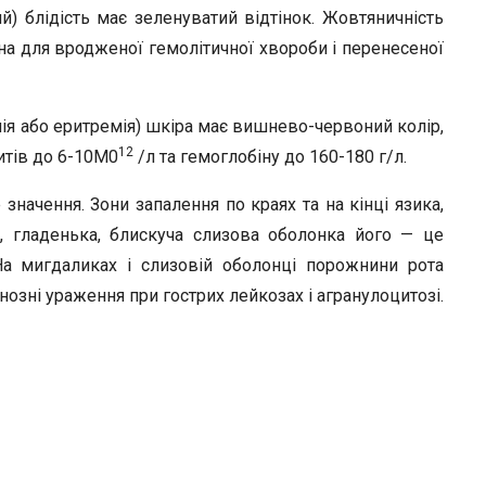
й) блідість має зеленуватий відтінок. Жовтяничність
а для вродженої гемолітичної хвороби і перенесеної
ія або еритремія) шкіра має вишнево-червоний колір,
12
итів до 6-10М0
/л та гемоглобіну до 160-180 г/л.
начення. Зони запалення по краях та на кінці язика,
, гладенька, блискуча слизова оболонка його — це
 На мигдаликах і слизовій оболонці порожнини рота
нозні ураження при гострих лейкозах і агранулоцитозі.