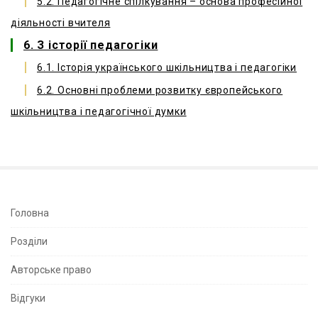
5.2. Педагогічне спілкування – основа професійної
діяльності вчителя
6. З історії педагогіки
6.1. Історія українського шкільництва і педагогіки
6.2. Основні проблеми розвитку європейського
шкільництва і педагогічної думки
S
Головна
i
Розділи
t
e
Авторське право
S
Відгуки
i