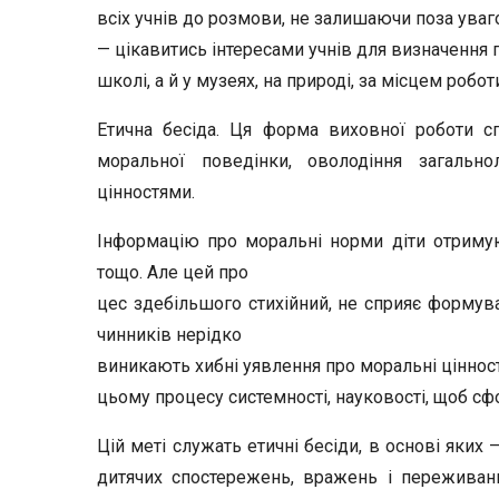
всіх уч­нів до розмови, не залишаючи поза ува
— цікавитись інтересами учнів для визначення п
школі, а й у музеях, на природі, за місцем роботи
Етична бесіда. Ця форма виховної роботи с
моральної поведін­ки, оволодіння загальн
цінностями.
Інформацію про моральні норми діти отримують
тощо. Але цей про­
цес здебільшого стихійний, не сприяє формува
чинників нерідко
виникають хибні уявлення про моральні цінност
цьому проце­су системності, науковості, щоб сф
Цій меті служать етичні бесіди, в основі яких
дитячих спостережень, вражень і переживан