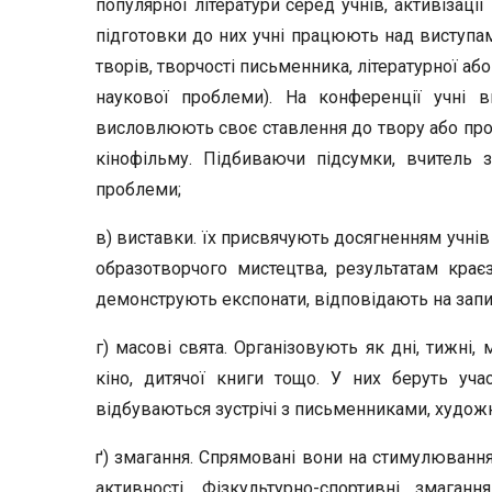
популярної літератури серед учнів, активізації
підготовки до них учні працю­ють над виступам
творів, творчості письменника, літературної або
наукової проблеми). На конференції учні в
висловлюють своє став­лення до твору або про
кінофільму. Підбиваючи підсумки, вчи­тель
проблеми;
в) виставки. їх присвячують досягненням учнів в
образотвор­чого мистецтва, результатам краєз
демонструють експонати, від­повідають на запи
г) масові свята. Організовують як дні, тижні, 
кіно, дитя­чої книги тощо. У них беруть уча
відбуваються зустрічі з письменни­ками, худо
ґ) змагання. Спрямовані вони на стимулювання 
активності. Фізкультурно-спортивні змаганн