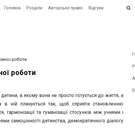
Головна
Розділи
Авторське право
Відгуки
Г
ховної роботи
i
Р
t
ної роботи
e
А
В
i
тини, в якому вона не просто готується до життя, а
d
а в ній планується так, щоб сприяти становленню
e
я, гармонізації та гуманізації стосунків між учнями і
b
ями самоцінності дитинства, демократичного діалогу
a