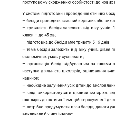
поступовому сходженню осо­бистості до нових 
У системі підготовки і проведення етичних бес
— бесіди проводить класний керівник або вихо
— тривалість бесіди залежить від віку учнів:
класи — до 45 хв.;
— підготовка до бесіди має тривати 5—6 днів;
— тема бесіди залежить від віку учнів, рівня п
економічних умов у суспільстві;
— організація бесід відбувається за такими 
наступна діяль­ність школярів, оцінювання вч
навичок;
— необхідне залучення усіх дітей до висловлен
— слід використовувати цікавий матеріал, зад
школярів до ак­тивної емоційно-розумової діял
— потрібно продумувати план бесіди, давати учн
викликали б у них інтерес;