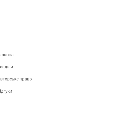
S
оловна
озділи
вторське право
S
ідгуки