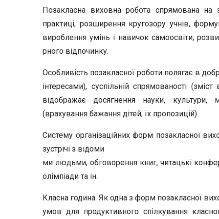
Позакласна виховна робота спрямована на за
практиці, розширення кругозору учнів, форм
вироблення умінь і навичок самоосвіти, розвит
рного відпочинку.
Особливість позакласної роботи полягає в добро
інтересами), суспільній спрямованості (зміст
відображає досягнення науки, культури, мис
(врахування бажання дітей, їх пропозицій).
Систему організаційних форм позакласної вихов
зустрічі з відоми­
ми людьми, обговорення книг, читацькі конфере
олімпіади та ін.
Класна година. Як одна з форм позакласної вих
умов для продуктивного спілкування класно