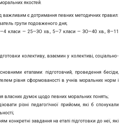
моральних якостей.
ід важли­вим є дотримання певних методичних правил:
ватель групи подовженого дня;
 1—4 класи — 25—ЗО хв., 5—7 класи — ЗО—40 хв., 8—11
ідготов­ки колективу, взаємин у колективі, соціально-
основними етапами: підготовчий, проведення бесіди,
ителем рівня сформованості в учнів моральних норм і
ня влас­них думок щодо певних моральних понять;
іювати різ­ні педагогічної прийоми, які б спонукали
ьності;
ям кон­кретні завдання на етапі підготовки до неї, які