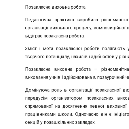
Позакласна виховна робота
Педагогічна практика виробила різноманітні
організації виховного процесу, композиційної 
відіграє позакласна ро­бота.
Зміст і мета позакласної роботи полягають у 
творчого потенціалу, на­хилів і здібностей у різ
Позакласна виховна робота — різноманітна 
виховання учнів і здійснювана в поза­урочний ча
Домінуюча роль в організації позакласної ви
передусім орга­нізатором позакласних вихов
спрямованої на досягнення певної ви­ховної 
працівниками школи. Одночасно він є ініціато
секцій у позашкіль­них закладах.