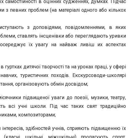
 їх самостійності в оцінних судженнях, думках. Підчас
и з певних проблем (на матеріалі одного або кількох
иступають з до­повідями, повідомленнями, в яких
блеми, ставлять інсценівки або пере­глядають уривки
 зосереджує їх увагу на найваж ливіш их аспектах
 гурт­ках дитячої творчості та на уроках праці, у сфері
навчих, туристичних по­ходів. Екскурсоводи-школярі
тання, організовують обмін досвідом;
місячни­ки підвищеної уваги до поезії, музики, театру,
сть всі учні школи. Під час таких свят традиційно
жниками, композиторами;
інтере­сів, здібностей учнів, сприяють підвищенню їх
я (класні, шкільні, міжшкільні) пропагують спорт,