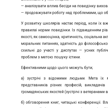
— аналізувати вплив бесіди на поведінку вихов
— продовжувати роботу над проблемами, що обг
У розвитку школярів настає період, коли їх в
правилаі норми по­ведінки. Із підвищенням рів
якості, як самооцінка, критичність, со­ціальна 
моральних питаннях, здатність до філософсько
схильні до участі у диспутах — усних публі
проблем з метою пошуку істини.
Ефективними щодо цього можуть бути;
а) зустрічі з відомими людьми. Мета їх м
представників різних професій, викладачів 
громадянських якостей (зустрічі з ветера­нами ві
б) обговорення книг, читацькі конференції. В