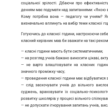
соціальної зрілості. Дбаючи про ефе­ктивніст
денням має подумати над запитаннями: «Якою 
Кому потрібна вона — педагогу чи учням? Які
визначально вплинуть на вибір теми класної год
Готуючись до класної години, настроюючи себе 
класний керівник мав би зважати на такі реком
— класні години мають бути систематичними;
— на розгляд учнів бажано виносити цікаві, акту
— не варто влаштовувати на класних годинах
значного проміжку часу;
— проведення класної години має відбуватися з
— слід заохочувати учнів до вільного висло
суджень, враховува­ти їх соціально-психолог
розвитку школярів у процесі вільного спілкува
— не допускати ігнорування запитань учнів, висл