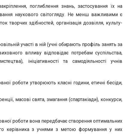
кріплення, поглиблення знань, застосування їх на
ування наукового світогляду. Не менш важливими є
ок творчих здібностей, організація дозвілля, культу­
вільній участі в ній (учні обирають профіль занять за
 виховного впливу відпові­дає потребам суспільства,
тецтва), ініціативності та самодіяльності уч­нів
ної робо­ти утворюють класні години, етичні бесіди,
нції, масові свята, змагання (спартакіади), конкурси,
овної ро­боти вона передбачає створення оптимальних
го керівника з учнями з ме­тою формування у них