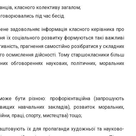
анців, класного колективу загалом;
оворю­вались під час бесід.
жене задово­льняє інформація класного керівника про
ня їх соціального розвитку фор­муються такі важливі
активність, прагнення самостійно розібратися у складних
го осмислення дійсності. Тому старшокласники більш
чних обговореннях наукових, політичних, моральних
оже бути різ­ною: профорієнтаційна (запрошують
вищих навчальних закладів), розви­ток моральних,
йни, праці, спорту, мистецтва) тощо;
лаштову­ють їх для пропаганди художньої та науково-