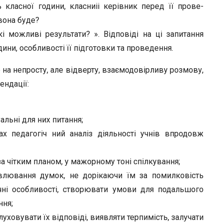
ь класної години, класниіі керівник перед її прове­
вона буде?
 можливі ре­зультати? ». Відповіді на ці запитання
ини, особливості її підготовки та проведення.
на не­просту, але відверту, взаємодовірливу розмову,
ендації:
альні для них питання;
 педагогіч­ ний аналіз діяльності учнів впродовж
а чітким планом, у мажорному тоні спілкування;
влювання ду­мок, не дорікаючи їм за помилковість
ічні особливості, створювати умо­ви для подальшого
ння;
ухо­вувати їх відповіді, виявляти терпимість, залучати