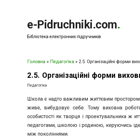
e-Pidruchniki.com
.
Бібліотека електронних підручників
Головна
»
Педагогіка
»
2.5. Організаційні форми ви
2.5. Організаційні форми вихов
Педагогіка
Школа є надто важливим життєвим простором ди
живе, вибудо­вує себе. Тому виховна робот
особистості як творця і проектуваль­ника ж итт
педагогами, школою і родиною, керуючись іде
між поко­ліннями.