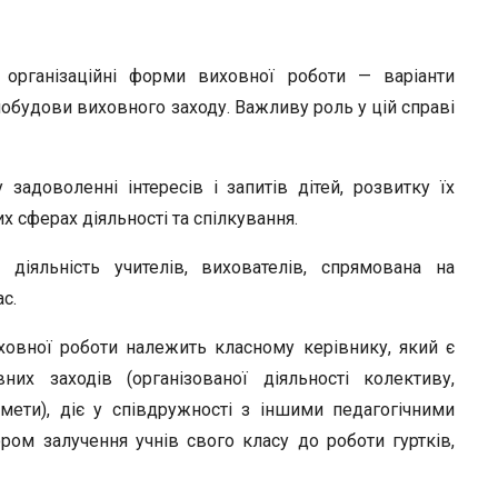
r
 органі­заційні форми виховної роботи — варіанти
побудови виховного заходу. Важливу роль у цій справі
задоволенні інтересів і запитів дітей, розвитку їх
них сферах діяльності та спілкування.
діяльність учителів, вихователів, спрямована на
с.
ховної ро­боти належить класному керівнику, який є
них заходів (організованої ді­яльності колективу,
мети), діє у співдружності з іншими педагогічними
ром залучен­ня учнів свого класу до роботи гуртків,