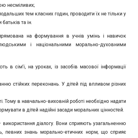
гою несміливих;
одаль­ших тем класних годин, проводити їх не тільки у
 батьків та ін.
прямована на формування в учнів умінь і навичок
олюдськими і національними мора­льно-духовними
 в сім’ї, на уроках, із засобів масової інформації
нню стійких переконань. У дітей під впливом різних
і. Тому в навчально-виховній роботі необхідно надати
ормувати в дітей надійні засади моральних цінностей.
 — вико­ристання діалогу. Вони сприяють узагальненню
ь, певних знань морально-етичних норм, що сприяє