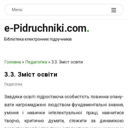
Menu
e-Pidruchniki.com
.
Бібліотека електронних підручників
Головна
»
Педагогіка
»
3.3. Зміст освіти
3.3. Зміст освіти
Педагогіка
Завдяки освіті підростаюча особистість повинна опану­
вати нагромаджені людством фундаментальні знання,
умін­ня і навички інтелектуальної праці, навчитися
творчо, кри­тично думати, стежити за динамікою