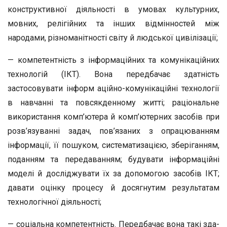
конструктивної діяльності в умовах культурних,
мовних, релігійних та інших відмінностей між
народами, різно­манітності світу й людської цивілізації;
— компетентність з інформаційних та комунікаційних
технологій (ІКТ). Вона передбачає здатність
застосовувати інформ аційно-комунікаційні технології
в навчанні та повсякденному житті; раціональне
використання комп’ю­тера й комп’ютерних засобів при
розв’язуванні задач, по­в’язаних з опрацюванням
інформації, її пошуком, система­тизацією, зберіганням,
поданням та передаванням; будува­ти інформаційні
моделі й досліджувати їх за допомогою засобів ІКТ;
давати оцінку процесу й досягнутим результа­там
технологічної діяльності;
— соціальна компетентність. Передбачає вона такі зда­