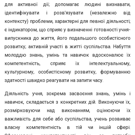
для активної дії; допомагає людині визнавати,
ідентифікувати і розв’язувати (незалежно від
контексту) проблеми, характерні для певної діяльності;
є індикатором, що сприяє у визначенні готовності учня-
випускника до життя, його подальшого особистісного
розвитку; активній участі в житті суспільства. Набуття
мо­лоддю знань, умінь та навичок вдосконалює їх
компетент­ність, сприяє їх інтелектуальному,
культурному, особистіс­ному розвитку, формуванню
здатності швидко реагувати на запити часу.
Діяльність учня, зокрема засвоєння знань, умінь і
нави­чок, складається з конкретних дій. Виконуючи їх,
розмір­ковуючи над виконанням, оцінюючи їх
важливість для себе або суспільства, учень розвиває
власну компетентність в тій чи іншій сфері.