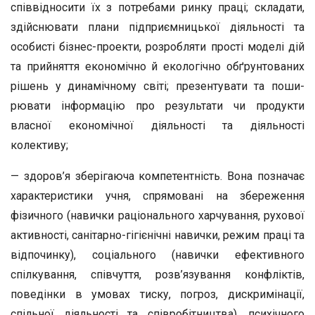
співвідносити їх з потребами рин­ку праці; складати,
здійснювати плани підприємницької діяльності та
особисті бізнес-проекти, розробляти прості моделі дій
та прийняття економічно й екологічно обґрун­тованих
рішень у динамічному світі; презентувати та поши­
рювати інформацію про результати чи продукти
власної економічної діяльності та діяльності
колективу;
— здоров’я зберігаюча компетентність. Вона позначає
характеристики учня, спрямовані на збереження
фізично­го (навички раціонального харчування, рухової
активності, санітарно-гігієнічні навички, режим праці та
відпочинку), соціального (навички ефективного
спілкування, співчуття, розв’язування конфліктів,
поведінки в умовах тиску, пог­роз, дискримінації,
спільної діяльності та співробітництва), психічного