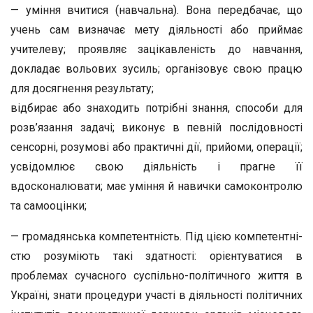
— уміння вчитися (навчальна). Вона передбачає, що
учень сам визначає мету діяльності або приймає
учителеву; проявляє зацікавленість до навчання,
докладає вольових зу­силь; організовує свою працю
для досягнення результату;
відбирає або знаходить потрібні знання, способи для
розв’язання задачі; виконує в певній послідовності
сенсорні, розу­мові або практичні дії, прийоми, операції;
усвідомлює свою діяльність і прагне її
вдосконалювати; має уміння й навич­ки самоконтролю
та самооцінки;
— громадянська компетентність. Під цією компетентні­
стю розуміють такі здатності: орієнтуватися в
проблемах сучасного суспільно-політичного життя в
Україні, знати процедури участі в діяльності політичних