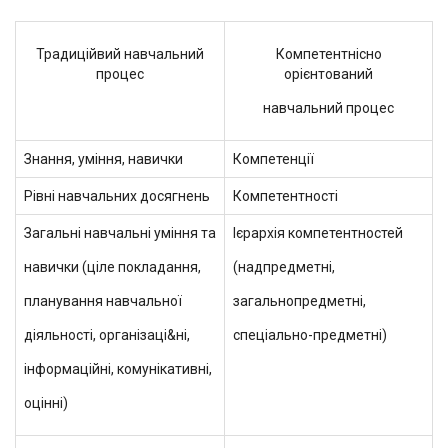
Традиційвий навчальний
Компетентнісно
процес
орієнтований
навчальний процес
Знання, уміння, навички
Компетенції
Рівні навчальних досягнень
Компетентності
Загальні навчальні уміння та
Ієрархія компетентностей
навички (ціле покладання,
(надпредметні,
планування навчальної
загальнопредметні,
діяльності, організаці&ні,
спеціально-предметні)
інформаційні, комунікативні,
оцінні)