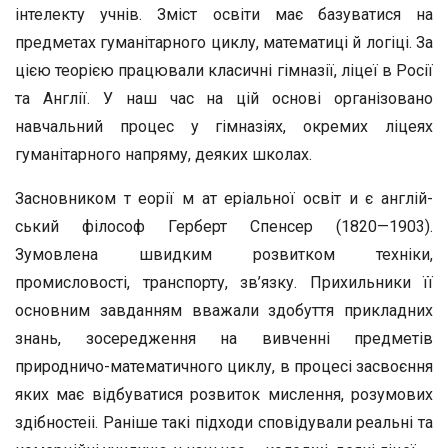
інтелекту уч­нів. Зміст освіти має базуватися на
предметах гуманітарно­го циклу, математиці й логіці. За
цією теорією працювали класичні гімназії, ліцеї в Росії
та Англії. У наш час на цій основі організовано
навчальний процес у гімназіях, окре­мих ліцеях
гуманітарного напряму, деяких школах.
Засновником т еорії м ат еріальної освіт и є англій­
ський філософ Герберт Спенсер (1820—1903).
Зумовлена швидким розвитком техніки,
промисловості, транспорту, зв’язку. Прихильники її
основним завданням вважали здобуття прикладних
знань, зосередження на вивченні пред­метів
природничо-математичного циклу, в процесі засвоєн­ня
яких має відбуватися розвиток мислення, розумових
здібностеіі. Раніше такі підходи сповідували реальні та