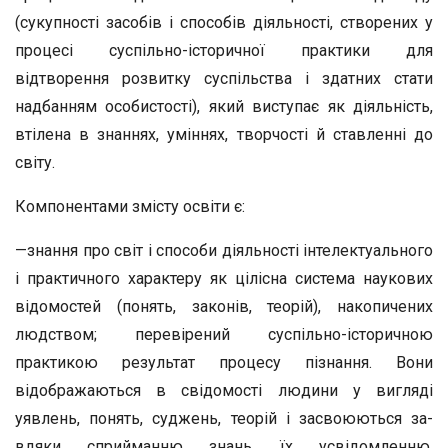
(сукупності засобів і способів діяльності, створених у
процесі суспільно-історичної прак­тики для
відтворення розвитку суспільства і здатних стати
надбанням особистості), який виступає як діяльність,
вті­лена в знаннях, уміннях, творчості й ставленні до
світу.
Компонентами змісту освіти є:
—знання про світ і способи діяльності інтелектуального
і практичного характеру як цілісна система наукових
відомо­стей (понять, законів, теорій), накопичених
людством; пере­вірений суспільно-історичною
практикою результат проце­су пізнання. Вони
відображаються в свідомості людини у вигляді
уявлень, понять, суджень, теорій і засвоюються за­
вдяки сприйманню знань, їх усвідомленню,