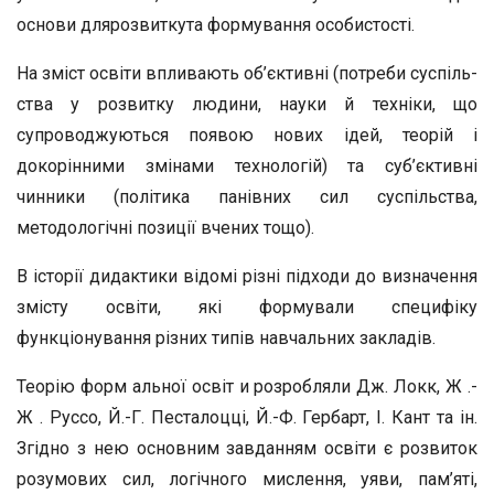
основи длярозвиткута фор­мування особистості.
На зміст освіти впливають об’єктивні (потреби суспіль­
ства у розвитку людини, науки й техніки, що
супроводжу­ються появою нових ідей, теорій і
докорінними змінами тех­нологій) та суб’єктивні
чинники (політика панівних сил су­спільства,
методологічні позиції вчених тощо).
В історії дидактики відомі різні підходи до визначення
змісту освіти, які формували специфіку
функціонування рі­зних типів навчальних закладів.
Теорію форм альної освіт и розробляли Дж. Локк, Ж .-
Ж . Руссо, Й.-Г. Песталоцці, Й.-Ф. Гербарт, І. Кант та ін.
Згідно з нею основним завданням освіти є розвиток
розумо­вих сил, логічного мислення, уяви, пам’яті,