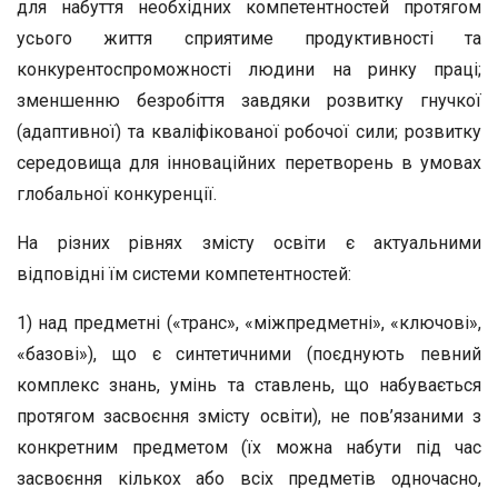
для набуття необхідних компетентностей протягом
усього життя спри­ятиме продуктивності та
конкурентоспроможності людини на ринку праці;
зменшенню безробіття завдяки розвитку гнучкої
(адаптивної) та кваліфікованої робочої сили; розви­тку
середовища для інноваційних перетворень в умовах
глобальної конкуренції.
На різних рівнях змісту освіти є актуальними
відповідні їм системи компетентностей:
1) над предметні («транс», «міжпредметні», «ключові»,
«базові»), що є синтетичними (поєднують певний
комплекс знань, умінь та ставлень, що набувається
протягом засво­єння змісту освіти), не пов’язаними з
конкретним предме­том (їх можна набути під час
засвоєння кількох або всіх пред­метів одночасно,