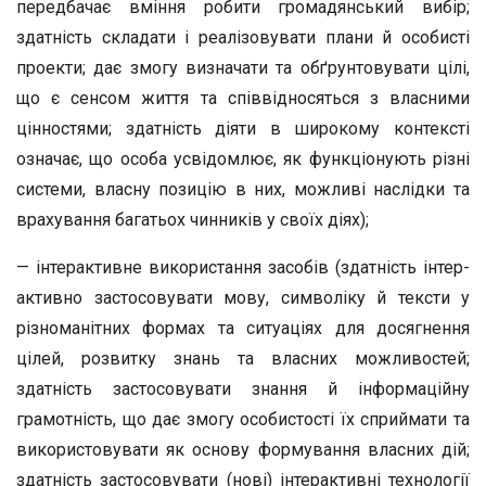
пе­редбачає вміння робити громадянський вибір;
здатність складати і реалізовувати плани й особисті
проекти; дає змо­гу визначати та обґрунтовувати цілі,
що є сенсом життя та співвідносяться з власними
цінностями; здатність діяти в широкому контексті
означає, що особа усвідомлює, як фун­кціонують різні
системи, власну позицію в них, можливі наслідки та
врахування багатьох чинників у своїх діях);
— інтерактивне використання засобів (здатність інтер­
активно застосовувати мову, символіку й тексти у
різно­манітних формах та ситуаціях для досягнення
цілей, роз­витку знань та власних можливостей;
здатність застосо­вувати знання й інформаційну
грамотність, що дає змогу особистості їх сприймати та
використовувати як основу фор­мування власних дій;
здатність застосовувати (нові) інтера­ктивні технології