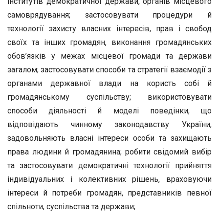
інститутів демократичної держави, органів місцевого
самоврядування; за­стосовувати процедури й
технології захисту власних інтересів, прав і свобод
своїх та інших громадян, виконання громадянських
обов’язків у межах місцевої громади та дер­жави
загалом; застосовувати способи та стратегії взаємодії з
органами державної влади на користь собі й
громадянсь­кому суспільству; використовувати
способи діяльності й моделі поведінки, що
відповідають чинному законодавст­ву України,
задовольняють власні інтереси особи та захи­щають
права людини й громадянина; робити свідомий ви­бір
та застосовувати демократичні технології прийняття
індивідуальних і колективних рішень, враховуючи
інтере­си й потреби громадян, представників певної
спільноти, суспільства та держави;