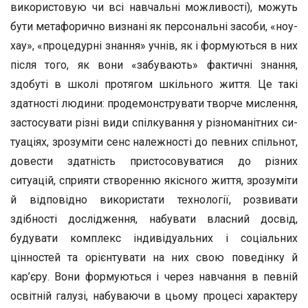
використовую чи всі навчальні можливості), можуть
бути метафорично визнані як персональні засоби, «ноу-
хау», «процедурні знання» учнів, як і фор­муються в них
після того, як вони «забувають» фактичні знання,
здобуті в школі протягом шкільного життя. Це та­кі
здатності людини: продемонструвати творче мислення,
застосувати різні види спілкування у різноманітних си­
туаціях, зрозуміти сенс належності до певних спільнот,
до­вести здатність пристосовуватися до різних
ситуацій, сприяти створенню якісного життя, зрозуміти
й відповідно ви­користати технології, розвивати
здібності дослідження, набувати власний досвід,
будувати комплекс індивіду­альних і соціальних
цінностей та орієнтувати на них свою поведінку й
кар’єру. Вони формуються і через навчання в певній
освітній галузі, набуваючи в цьому процесі характеру