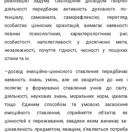
реалізацію задуму. Оволодіння досвідом творчої
діяльності передбачає активність духовного по­
тенціалу, самоаналіз, саморефлексію, перегляд
особистих ціннісних орієнтацій; вимагає наявності
певних психоло­гічних, характерологічних рис
особистості: наполегливості у досягненні мети,
незалежності, почуття гідності, чесності у пошуках
істини та ін.:
—досвід емоційно-ціннісного ставлення передбачає
на­явність знань, умінь, але не зводиться до них і
полягає у формуванні ставлення учнів до світу,
діяльності, наукових знань, моральних норм, ідеалів
тощо. Єдиним способом та умовою засвоєння
емоційного ставлення, сприйняття об’єк­тів як
цінностей є переживання, завдяки яким виникає за­
цікавленість предметом, явищем, з’являється потреба