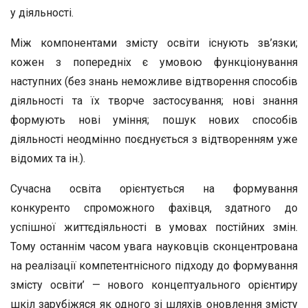
у ді­яльності.
Між компонентами змісту освіти існують зв’язки;
кожен з попередніх є умовою функціонування
наступних (без знань неможливе відтворення способів
діяльності та їх творче застосування; нові знання
формують нові уміння; пошук но­вих способів
діяльності неодмінно поєднується з від­творенням уже
відомих та ін.).
Сучасна освіта орієнтується на формування
конкуренто­ спроможного фахівця, здатного до
успішної життєдіяльності в умовах постійних змін.
Тому останнім часом увага науко­вців сконцентрована
на реалізації компетентнісного підходу до формування
змісту освіти’ — нового концептуального орі­єнтиру
шкіл зарубіжяся як одного зі шляхів оновлення зміс­ту