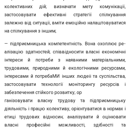
колективних дій; визначати мету комунікації,
застосовува­ти ефективні стратегії спілкування
залежно від ситуації, вміти емоційно налаштовуватися
на спілкування з іншим;
— підприємницька компетентність. Вона охоплює ре­
алізацію здатностей; співвідносити власні економічні
інте­реси й потреби з наявними матеріальними,
трудовими, при­родними й екологічними ресурсами,
інтересами й потребаМИ інших людеіі та суспільства,
застосовувати технології моніторингу ресурсів і
забезпечення стійкого розвитку; ор­
ганізовувати власну трудову та підприємницьку
діяльність і працю колективу, орієнтуватися в нормах і
етиці трудо­вих відносин; аналізувати й оцінювати
власні професійні можливості, здібності та