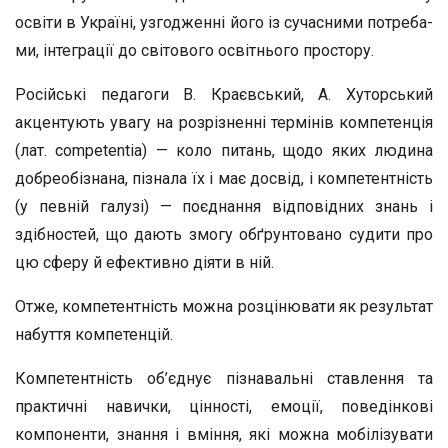
освіти в Україні, узгодженні його із сучасними потреба­
ми, інтеграції до світового освітнього простору.
Російські педагоги В. Краєвський, А. Хуторський
акцентують увагу на розрізненні термінів компетенція
(лат. competentia) — коло питань, щодо яких людина
добреобізнана, пізнала їх і має досвід, і компетентність
(у певній галузі) — поєднання відповідних знань і
здібностей, що да­ють змогу обґрунтовано судити про
цю сферу й ефективно діяти в ній.
Отже, компетентність можна розцінювати як результат
набуття компетенцій.
Компетентність об’єднує пізнавальні ставлення та
прак­тичні навички, цінності, емоції, поведінкові
компоненти, знання і вміння, які можна мобілізувати