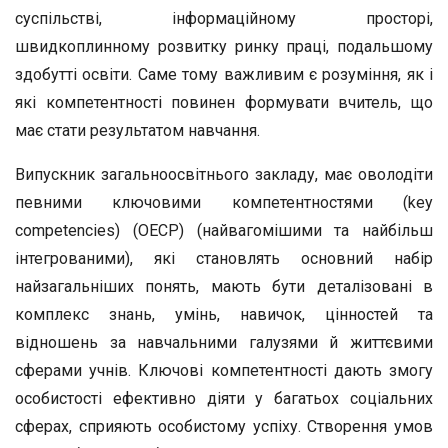
суспільстві, інформа­ційному просторі,
швидкоплинному розвитку ринку праці, подальшому
здобутті освіти. Саме тому важливим є розумін­ня, як і
які компетентності повинен формувати вчитель, що
має стати результатом навчання.
Випускник загальноосвітнього закладу, має оволодіти
певними ключовими компетентностями (key
competencies) (OECP) (найвагомішими та найбільш
інтегрованими), які становлять основний набір
найзагальніших понять, мають бути деталізовані в
комплекс знань, умінь, навичок, цін­ностей та
відношень за навчальними галузями й життєвими
сферами учнів. Ключові компетентності дають змогу
осо­бистості ефективно діяти у багатьох соціальних
сферах, сприяють особистому успіху. Створення умов