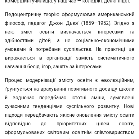
комерційні училища, у наш час — коледжі, деякі ліцеї.
Педоцентричну теорію сформулював американський
філософ, педагог Джон Дьюї (1859—1952). Згідно з
нею зміст освіти визначається інтересами та
здібностями дітей, а не соціально-економічними
умовами й потребами суспіль­ства. На практиці це
виражається в організації замість сис­тематичного
навчання бесід, ігор, занять за інтересами.
Процес модернізації змісту освіти є еволюційним,
ґрун­тується на врахуванні позитивного досвіду школи
й водно­час передбачає істотні зміни, зумовлені
сучасними тенден­ціями суспільного розвитку. Нові
підходи передбачають які­сне оновлення змісту освіти
відповідно до пріоритетних цілей освіти,
сформульованих світовим освітнім співтова­риством