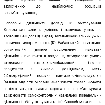
включенню до найближчих асоціацій,
запам’ятовуванню;
—способи діяльності, досвід їх застосування.
Втілюють­ся вони в уміннях і навичках учнів, які
засвоїли цей досвід. Серед загальнонавчальних умінь
і навичок виокремлюють (Ю. Бабанський); навчально-
організаційні (вміння раціо­нально планувати
діяльність, визначати її завдання, створю­вати умови
діяльності), навчально-інформаційні (вміння
працювати з книгою, довідником, вести
бібліографічний пошук), навчально-інтелектуальні
(вміння виділіти голо­вне, аналізувати, узагальнювати,
порівнювати, зіставляти, раціонально запам’ятовувати,
здійснювати самоконтроль у навчально пізнавальній
діяльності, обґрунтовувати та ін.). Способом засвоєння