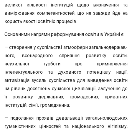
великої кількості інституцій щодо визначення та
вимірювання компетентностей, що не завжди йде на
користь якості освітніх процесів.
Основними напрями реформування освіти в Україні є:
— створення у суспільстві атмосфери загальнодержав­
ного, всенародного сприяння розвитку освіти,
неухильної турботи про примноження
інтелектуального та духовного потенціалу нації,
активізація зусиль суспільства для виве­дення освіти
на рівень досягнень сучасної цивілізації, залу­чення до
її розвитку державних, громадських, приватних
інституцій, сім’ї, громадянина;
— подолання проявів девальвації загальнолюдських
гу­маністичних цінностей та національного нігілізму,