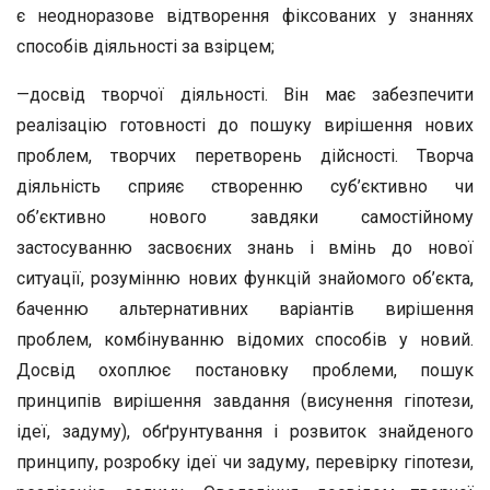
є неодноразове відтворення фіксованих у знаннях
способів діяльності за взірцем;
—досвід творчої діяльності. Він має забезпечити
реаліза­цію готовності до пошуку вирішення нових
проблем, твор­чих перетворень дійсності. Творча
діяльність сприяє ство­ренню суб’єктивно чи
об’єктивно нового завдяки само­стійному
застосуванню засвоєних знань і вмінь до нової
ситуації, розумінню нових функцій знайомого об’єкта,
ба­ченню альтернативних варіантів вирішення
проблем, ком­бінуванню відомих способів у новий.
Досвід охоплює пос­тановку проблеми, пошук
принципів вирішення завдання (висунення гіпотези,
ідеї, задуму), обґрунтування і роз­виток знайденого
принципу, розробку ідеї чи задуму, пере­вірку гіпотези,