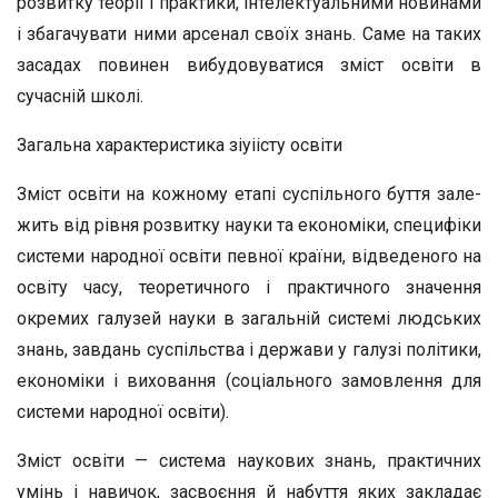
розвитку теорії і прак­тики, інтелектуальними новинами
і збагачувати ними арсенал своїх знань. Саме на таких
засадах повинен вибудо­вуватися зміст освіти в
сучасній школі.
Загальна характеристика зіуіісту освіти
Зміст освіти на кожному етапі суспільного буття зале­
жить від рівня розвитку науки та економіки, специфіки
си­стеми народної освіти певної країни, відведеного на
освіту часу, теоретичного і практичного значення
окремих галу­зей науки в загальній системі людських
знань, завдань сус­пільства і держави у галузі політики,
економіки і вихован­ня (соціального замовлення для
системи народної освіти).
Зміст освіти — система наукових знань, практичних
умінь і нави­чок, засвоєння й набуття яких закладає