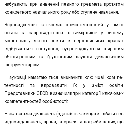
набувають при вив­ченні певного предмета протягом
конкретного навчального року або ступеня навчання.
Впровадження ключових компетентностей у зміст
осві­ти та запровадження їх вимірників у систему
моніторингу якості освіти в європейських країнах
відбувається по­ступово, супроводжується широким
обговоренням та ґрун­товним науково-дидактичним
інструментарієм.
Н ауковці намагаю ться визначити клю чові ком пе­
тентності та впровадити їх у зміст освіти.
Представники OECD визначили три категорії ключових
компетентностей особистості:
— автономна діяльність (здатність захищати і дбати про
відповідальність, права, інтереси та потреби інших, що