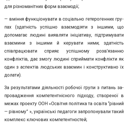
для різноманітних форм взаємодії;
— вміння функціонувати в соціально гетерогенних гру­
пах (здатність успішно взаємодіяти з іншими, що
допомагає людині виявляти ініціативу, підтримувати
взаємини з інши­ми й керувати ними; здатність
співпрацювати сприяє успі­шному розв’язанню
конфліктів, дає змогу людині сприйма­ти конфлікти як
один з аспектів людських взаємин і конс­труктивно їх
долати).
За результатами діяльності робочої групи з питань за­
провадження компетентнісного підходу, створеної в
межах проекту ООН «Освітня політика та освіта “рівний
— рів­ному” », українські педагоги запропонували такий
комплекс ключових компетентностей;