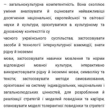
— загальнокультурна компетентність. Вона охоплює
уміння аналізувати й оцінювати найважливіші
досягнення національної, європейської та світової
науки й культури, орієнтуватися в культурному та
духовному контекстгіх су­
часного українського суспільства; застосовувати
засоби й технології інтеркультурної взаємодії; знати
рідну й іноземні
мови, застосовувати навички мовлення та норми
відповід­ної мовної культури, інтерактивно
використовувати рідну й іноземні мови, символіку та
тексти; застосовувати методи самовиховання,
орієнтовані на систему індивідуальних, національних і
загальнолюдських цінностей, для розроб­лення й
реалізації стратегій і моделей поведінки та кар’є­ри;
опановувати моделі толерантної поведінки та стратегії