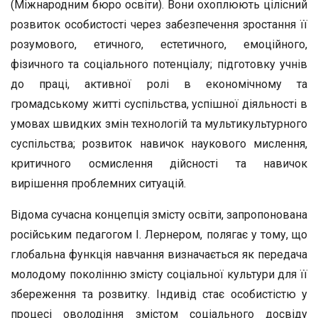
(Міжнародним бюро освіти). Вони охоплюють ці­лісний
розвиток особистості через забезпечення зростання її
розумового, етичного, естетичного, емоційного,
фізично­го та соціального потенціалу; підготовку учнів
до праці, ак­тивної ролі в економічному та
громадському житті суспіль­ства, успішної діяльності в
умовах швидких змін техноло­гій та мультикультурного
суспільства; розвиток навичок наукового мислення,
критичного осмислення дійсності та навичок
вирішення проблемних ситуацій.
Відома сучасна концепція змісту освіти, запропонована
російським педагогом І. Лернером, полягає у тому, що
гло­бальна функція навчання визначається як передача
моло­дому поколінню змісту соціальної культури для її
збережен­ня та розвитку. Індивід стає особистістю у
процесі оволодін­ня змістом соціального досвіду