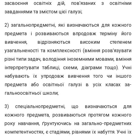
засвоєння освітніх дій, пов’язаних з освітніми
завданнями та змістом цієї галузі;
2) загальнопредметні, які визначаються для кожного
предмета і розвиваються впродовж терміну його
вивчення, відрізняються високим степенем
узагальненості та комп­лексності (вміння розв’язувати
різні типи задач, володіння іноземними мовами, вміння
інтерпретувати таблиці, схеми, діаграми тощо). Учні
набувають їх упродовж вивчення того чи іншого
предмета або освітньої галузі в усіх класах за­
гальноосвітньої школи;
3) спеціальнопредметні, що визначаються для
кожного предмета, розвиваються протягом кожного
року навчання, ґрунтуючись на загально-предметних
компетентностях, є стадіями, рівнями їх набуття. Учні їх