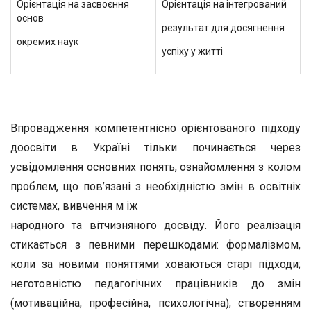
Орієнтація на засвоєння
Орієнтація на інтегрований
основ
результат для досягнення
окремих наук
успіху у житті
Впровадження компетентнісно орієнтованого підходу
доосвіти в Україні тільки починається через
усвідомлення ос­новних понять, ознайомлення з колом
проблем, що пов’язані з необхідністю змін в освітніх
системах, вивчення м іж ­
народного та вітчизняного досвіду. Його реалізація
сти­кається з певними перешкодами: формалізмом,
коли за новими поняттями ховаються старі підходи;
неготовністю педагогічних працівників до змін
(мотиваційна, професій­на, психологічна); створенням