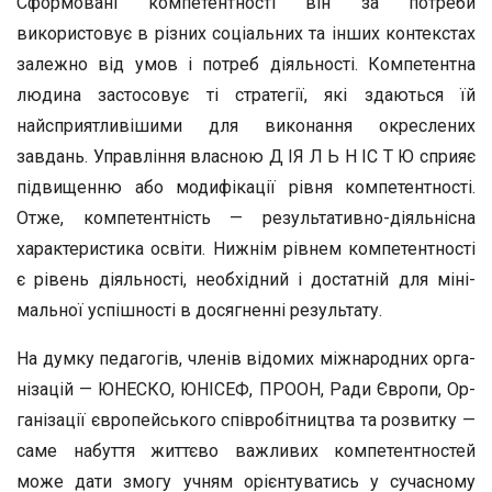
Сформовані компетентності він за потреби
використовує в різних соціальних та інших контекстах
за­лежно від умов і потреб діяльності. Компетентна
людина застосовує ті стратегії, які здаються їй
найсприятливішими для виконання окреслених
завдань. Управління власною Д ІЯ Л Ь Н ІС Т Ю сприяє
підвищенню або модифікації рівня ком­петентності.
Отже, компетентність — результативно-діяльнісна
характеристика освіти. Нижнім рівнем компетент­ності
є рівень діяльності, необхідний і достатній для міні­
мальної успішності в досягненні результату.
На думку педагогів, членів відомих міжнародних орга­
нізацій — ЮНЕСКО, ЮНІСЕФ, ПРООН, Ради Європи, Ор­
ганізації європейського співробітництва та розвитку —
саме набуття життєво важливих компетентностей
може дати змо­гу учням орієнтуватись у сучасному