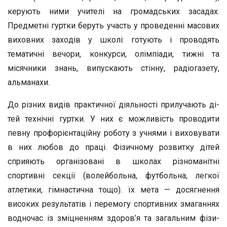
керують ними учителі на громадських засадах.
Предметні гуртки беруть участь у проведенні масових
виховних захо­дів у школі: готують і проводять
тематичні вечори, конкур­си, олімпіади, тижні та
місячники знань, випускають стін­ну, радіогазету,
альманахи.
До різних видів практичної діяльності прилучають ді­
тей технічні гуртки. У них є можливість проводити
певну профорієнтаційну роботу з учнями і виховувати
в них лю­бов до праці. Фізичному розвитку дітей
сприяють організо­вані в школах різноманітні
спортивні секції (волейбольна, футбольна, легкої
атлетики, гімнастична тощо). їх мета — досягнення
високих результатів і перемогу спортивних зма­ганнях
водночас із зміцненням здоров’я та загальним фізи­