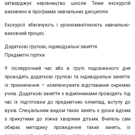
затверджує керівництво школи. Теми екскурсій
визначені в програмах навчальних дисциплін.
Екскурсії збагачують і урізноманітнюють навчально-
виховний процес.
Додаткові групові, індивідуальні заняття.
Предметні гуртки
У післяурочний час або в групі подовженого дня
прово­дять додаткові групові та індивідуальні заняття.
їх призна­чення — компенсувати відставання окремих
учнів. Додат­кові заняття з відмінниками проводять під
час їх підготов­ки до предметних олімпіад, вступу до
вузів. Спеціальним видом таких занять є уроки вдома
з прикутими до ліжка хво­рими дітьми. Вчитель сам
обирає методику проведення та­ких занять, їх