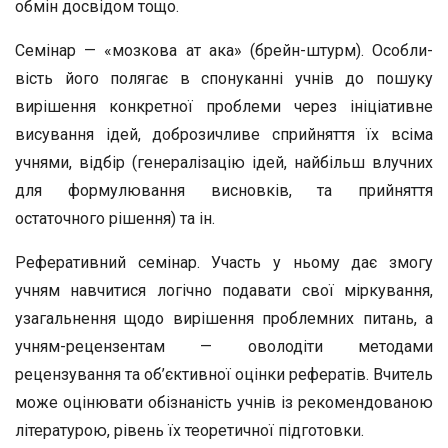
обмін досвідом тощо.
Семінар — «мозкова ат ака» (брейн-штурм). Особли­
вість його полягає в спонуканні учнів до пошуку
вирішення конкретної проблеми через ініціативне
висування ідей, до­брозичливе сприйняття їх всіма
учнями, відбір (генера­лізацію ідей, найбільш влучних
для формулювання виснов­ків, та прийняття
остаточного рішення) та ін.
Реферативний семінар. Участь у ньому дає змогу
учням навчитися логічно подавати свої міркування,
узагальнення щодо вирішення проблемних питань, а
учням-рецензентам — оволодіти методами
рецензування та об’єктивної оці­нки рефератів. Вчитель
може оцінювати обізнаність учнів із рекомендованою
літературою, рівень їх теоретичної під­готовки.