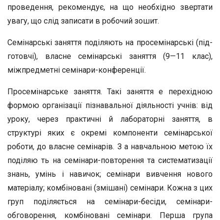
прове­дення, рекомендує, на що необхідно звертати
увагу, що слід записати в робочий зошит.
Семінарські заняття поділяють на просемінарські (під­
готовчі), власне семінарські заняття (9—11 клас),
міжпредметні семінари-конференції.
Просемінарське заняття. Такі заняття е перехідною
фор­мою організації пізнавальної діяльності учнів: від
уроку, че­рез практичні й лабораторні заняття, в
структурі яких є окремі компоненти семінарської
роботи, до власне семіна­рів. З а навчальною метою їх
поділяю ть на семінари-повторення та систематизації
знань, умінь і навичок; семі­нари вивчення нового
матеріалу; комбіновані (змішані) се­мінари. Кожна з цих
груп поділяється на семінари-бесіди, семінари-
обговорення, комбіновані семінари. Перша група