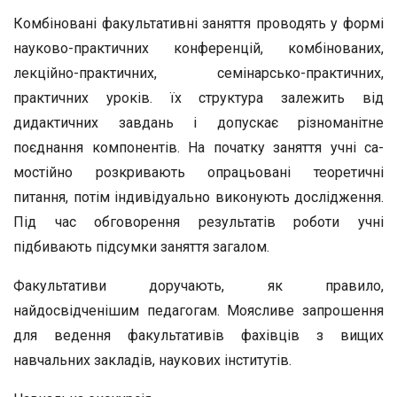
Комбіновані факультативні заняття проводять у фор­мі
науково-практичних конференцій, комбінованих,
лекційно-практичних, семінарсько-практичних,
практичних уроків. їх структура залежить від
дидактичних завдань і допускає різно­манітне
поєднання компонентів. На початку заняття учні са­
мостійно розкривають опрацьовані теоретичні
питання, потім індивідуально виконують дослідження.
Під час обговорення ре­зультатів роботи учні
підбивають підсумки заняття загалом.
Факультативи доручають, як правило,
найдосвідченішим педагогам. Моясливе запрошення
для ведення факультативів фахівців з вищих
навчальних закладів, наукових інститутів.