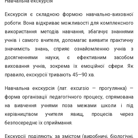
Навчальна екскурсія
Екскурсія є складною формою навчально-виховної
робо­ти. Вона відкриває можливості для комплексного
викорис­тання методів навчання, збагачує знаннями
учнів і самого вчителя, допомагає виявити практичну
значимість знань, сприяє ознайомленню учнів з
досягненнями науки, є ефек­тивним засобом
виховання учнів, зокрема їх емоційної сфе­ри. Як
правило, екскурсії тривають 45—90 хв.
Навчальна екскурсія (лат. excursio — прогулянка) —
форма орга­нізації педагогічного процесу, спрямована
на вивчення учнями по­за межами школи і під
керівництвом учителя явищ, процесів через
безпосереднє їх сприймання.
Екскурсії поділяють: за змістом (виробничі, біологічні,