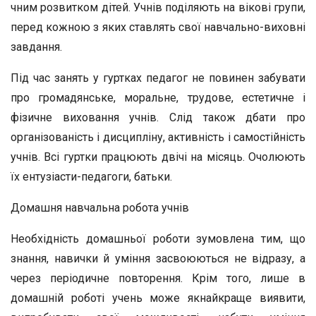
чним розвитком дітей. Учнів поділяють на вікові групи,
перед кожною з яких ставлять свої навчально-виховні
за­вдання.
Під час занять у гуртках педагог не повинен забувати
про громадянське, моральне, трудове, естетичне і
фізичне вихо­вання учнів. Слід також дбати про
організованість і дисцип­ліну, активність і самостійність
учнів. Всі гуртки працюють двічі на місяць. Очолюють
їх ентузіасти-педагоги, батьки.
Домашня навчальна робота учнів
Необхідність домашньої роботи зумовлена тим, що
знан­ня, навички й уміння засвоюються не відразу, а
через періодичне повторення. Крім того, лише в
домашній роботі учень може якнайкраще виявити,