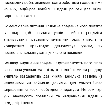
письмових робіт, знайомиться з роботами і ре­цензіями
на них, відбирає найбільш вдалі роботи для обго­
ворення на занятті.
Комент оване читання. Головне завдання його полягає
в тому, щоб навчити учнів глибоко розуміти,
аналізувати і правильно тлумачити текст. Учитель на
конкретних при­кладах демонструє учням, як
правильно коментувати, уни­каючи помилок.
Семінар-вирішення завдань. Організовують його після
засвоєння учнями матеріалу з певної теми чи розділу.
Учи­тель заздалегідь дає учням декілька завдань (з
неповними чи зайвими даними) для самостійного
вирішення, список не­обхідної літератури. На семінарі
учні аналізують правильні та неправильні, вдалі й
невдалі рішення.