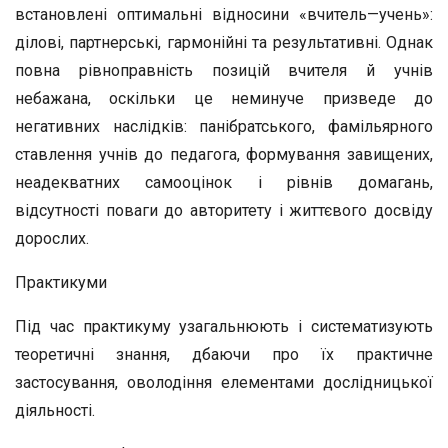
встановлені оптимальні відносини «вчи­тель—учень»:
ділові, партнерські, гармонійні та результа­тивні. Однак
повна рівноправність позицій вчителя й учнів
небажана, оскільки це неминуче призведе до
негативних наслідків: панібратського, фамільярного
ставлення учнів до педагога, формування завищених,
неадекватних самооцінок і рівнів домагань,
відсутності поваги до авторитету і життє­вого досвіду
дорослих.
Практикуми
Під час практикуму узагальнюють і систематизують
тео­ретичні знання, дбаючи про їх практичне
застосування, ово­лодіння елементами дослідницької
діяльності.