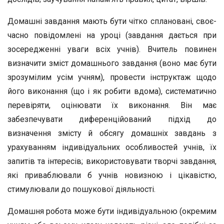
Домашні завдання мають бути чітко сплановані, своє­
часно повідомлені на уроці (завдання дається при
зосере­дженні уваги всіх учнів). Вчитель повинен
визначити зміст домашнього завдання (воно має бути
зрозумілим усім уч­ням), провести інструктаж щодо
його виконання (що і як робити вдома), систематично
перевіряти, оцінювати їх ви­конання. Він має
забезпечувати диференційований підхід до
визначення змісту й обсягу домашніх завдань з
урахуван­ням індивідуальних особливостей учнів, їх
запитів та інте­ресів; використовувати творчі завдання,
які приваблювали б учнів новизною і цікавістю,
стимулювали до пошукової діяльності.
Домашня робота може бути індивідуальною (окремим