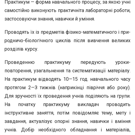
Практикум — форма навчального процесу, за якою учні
самостій­но виконують практичніта лабораторні роботи,
застосовуючи знан­ня, навички й уміння.
Проводять їх із предметів фізико-математичного і при­
родничо-біологічного циклів після вивчення великих
роз­ділів курсу.
Проведенню практикуму передують уроки-
повторення, узагальнення та систематизації матеріалу.
На практикум відводять 10—15 год. навчального часу
протягом 2—З тижнів (наприкінці півріччя або року).
Для зручності їх прове­дення учнів поділяють на групи.
На початку практикуму ви­кладач проводить
інструктивне заняття, потім повідомляє тему, мету і
завдання, актуалізує опорні знання, навички і вміння
учнів. Добір необхідного обладнання і матеріалів,