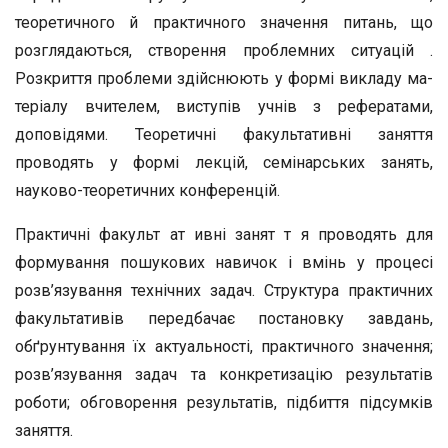
теоретичного й практичного зна­чення питань, що
розглядаються, створення проблемних ситуацій .
Розкриття проблеми здійснюють у формі викладу ма­
теріалу вчителем, виступів учнів з рефератами,
доповідями. Теоретичні факультативні заняття
проводять у формі лекцій, семінарських занять,
науково-теоретичних конференцій.
Практичні факульт ат ивні занят т я проводять для
формування пошукових навичок і вмінь у процесі
розв’язу­вання технічних задач. Структура практичних
факультати­вів передбачає постановку завдань,
обґрунтування їх актуа­льності, практичного значення;
розв’язування задач та кон­кретизацію результатів
роботи; обговорення результатів, підбиття підсумків
заняття.