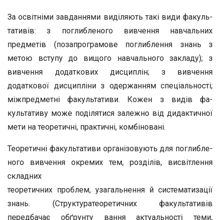
За освітніми завданнями виділяють такі види факуль­
тативів: з поглибленого вивчення навчальних
предметів (позапрограмове поглиблення знань з
метою вступу до ви­щого навчального закладу); з
вивчення додаткових дисци­плін; з вивчення
додаткової дисципліни з одержанням спе­ціальності;
міжпредметні факультативи. Кожен з видів фа­
культативу може поділятися залежно від дидактичної
мети на теоретичні, практичні, комбіновані.
Теоретичні факультативи організовують для поглибле­
ного вивчення окремих тем, розділів, висвітлення
складних
теоретичних проблем, узагальнення й систематизації
знань. (Структуратеоретичних факультативів
передбачає обґрунту­ вання актуальності теми,