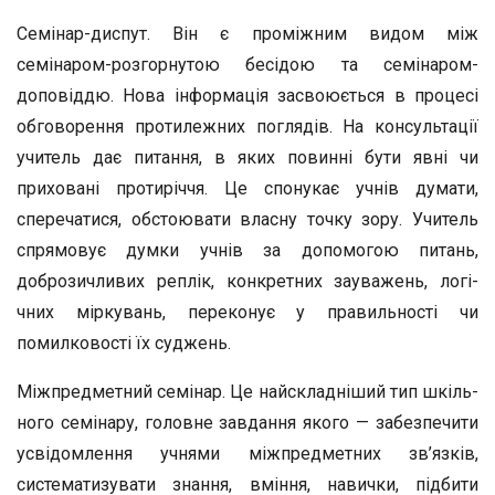
Семінар-диспут. Він є проміжним видом між
семінаром-розгорнутою бесідою та семінаром-
доповіддю. Нова інформація засвоюється в процесі
обговорення протиле­жних поглядів. На консультації
учитель дає питання, в яких повинні бути явні чи
приховані протиріччя. Це спо­нукає учнів думати,
сперечатися, обстоювати власну точ­ку зору. Учитель
спрямовує думки учнів за допомогою пи­тань,
доброзичливих реплік, конкретних зауважень, логі­
чних міркувань, переконує у правильності чи
помилковості їх суджень.
Міжпредметний семінар. Це найскладніший тип шкіль­
ного семінару, головне завдання якого — забезпечити
усві­домлення учнями міжпредметних зв’язків,
систематизува­ти знання, вміння, навички, підбити