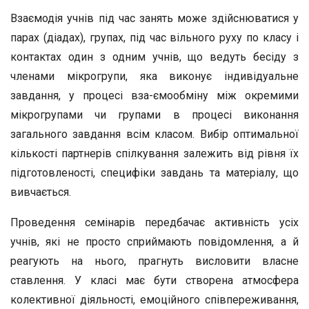
Взаємодія учнів під час занять може здійснюватися у
па­рах (діадах), групах, під час вільного руху по класу і
кон­тактах один з одним учнів, що ведуть бесіду з
членами мікрогрупи, яка виконує індивідуальне
завдання, у процесі вза-ємообміну між окремими
мікрогрупами чи групами в процесі виконання
загального завдання всім класом. Вибір оптимальної
кількості партнерів спілкування залежить від рівня їх
підготовленості, специфіки завдань та матеріалу, що
вивчається.
Проведення семінарів передбачає активність усіх
учнів, які не просто сприймають повідомлення, а й
реагують на ньо­го, прагнуть висловити власне
ставлення. У класі має бути створена атмосфера
колективної діяльності, емоційного співпереживання,