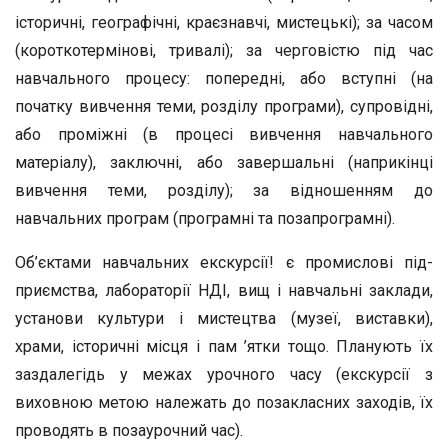
історичні, географічні, краєзнавчі, мистецькі); за часом
(короткотермінові, тривалі); за черговістю під час
навча­льного процесу: попередні, або вступні (на
початку ви­вчення теми, розділу програми), супровідні,
або проміж­ні (в процесі вивчення навчального
матеріалу), заключ­ні, або завершальні (наприкінці
вивчення теми, розділу); за відношенням до
навчальних програм (програмні та по­запрограмні).
Об’єктами навчальних екскурсії! є промислові під­
приємства, лабораторії НДІ, вищ і навчальні заклади,
установи культури і мистецтва (музеї, виставки),
храми, історичні місця і пам ’ятки тощо. Планують їх
заздале­гідь у межах урочного часу (екскурсії з
виховною метою належать до позакласних заходів, їх
проводять в позаурочний час).