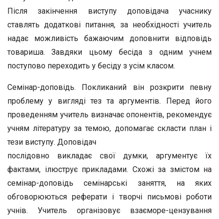
Після закінчення виступу доповідача учаснику
ставлять додаткові питання, за необхідності учитель
надає можливість бажа­ючим доповнити відповідь
товариша. Завдяки цьому бе­сіда з одним учнем
поступово переходить у бесіду з усім класом.
Семінар-доповідь. Покликаний він розкрити певну
про­блему у вигляді тез та аргументів. Перед його
проведенням учитель визначає опонентів, рекомендує
учням літературу за темою, допомагає скласти план і
тези виступу. Доповідач
послідовно викладає свої думки, аргументує їх
фактами, ілюструє прикладами. Схожі за змістом на
семінар-доповідь семінарські заняття, на яких
обговорюються реферати і тво­рчі письмові роботи
учнів. Учитель організовує взаєморе-цензування