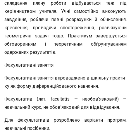
складання плану роботи відбувається теж під
керівництвом учителя. Учні самостійно виконують
завдеіння, роблячи пе­вні розрахунки й обчислення,
креслення, проводячи спосте­реження, розв’язуючи
геометричні задачі тощо. Практикум завершується
обговоренням і теоретичним обґрунтуванням
одержаних результатів.
Факультативні заняття
Факультативні заняття впроваджено в шкільну практи­
ку як форму диференційованого навчання.
Факультатив (лат. facultatis — необов’язковий) —
навчальний курс, не обов’язковий для відвідування.
Для факультативів розроблено варіанти програм,
навча­льні посібники.