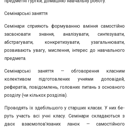
предметні гуртки, домашню навчальну роботу.
Семінарські заняття
Семінари сприяють формуванню вміння самостійно
за­своювати знання, аналізувати, синтезувати,
абстрагувати, конкретизувати, узагальнювати,
розвивають увагу, мислен­ня, інтерес до навчального
предмета.
Семінарські заняття — обговорення класним
колективом підготов­лених учнями доповідей,
рефератів, повідомлень, головних питань з основного
розділу (чи кількох розділів).
Проводять їх здебільшого у старших класах. У них бе­
руть участь всі учні класу. Семінари складаються з
двох взаємопов’язаних ланок — самостійного