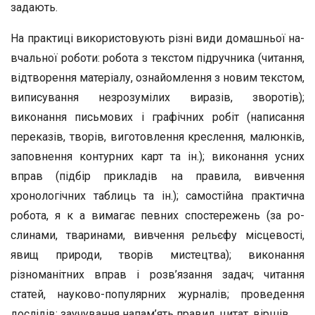
задають.
На практиці використовують різні види домашньої на­
вчальної роботи: робота з текстом підручника (читання,
від­творення матеріалу, ознайомлення з новим текстом,
випи­сування незрозумілих виразів, зворотів);
виконання пись­мових і графічних робіт (написання
переказів, творів, виготовлення креслення, малюнків,
заповнення контурних карт та ін.); виконання усних
вправ (підбір прикладів на пра­вила, вивчення
хронологічних таблиць та ін.); самостійна практична
робота, я к а вимагає певних спостережень (за ро­
слинами, тваринами, вивчення рельєфу місцевості,
явищ природи, творів мистецтва); виконання
різноманітних вправ і розв’язання задач; читання
статей, науково-популярних журналів; проведення
дослідів; заучування напам’ять пра­вил, цитат, віршів.