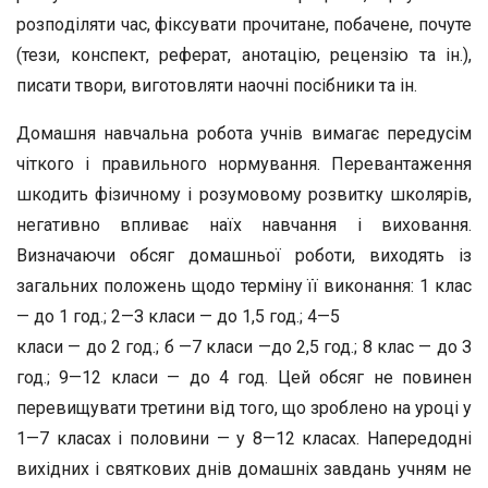
розпо­діляти час, фіксувати прочитане, побачене, почуте
(тези, конспект, реферат, анотацію, рецензію та ін.),
писати тво­ри, виготовляти наочні посібники та ін.
Домашня навчальна робота учнів вимагає передусім
чіт­кого і правильного нормування. Перевантаження
шкодить фізичному і розумовому розвитку школярів,
негативно впли­ває наїх навчання і виховання.
Визначаючи обсяг домашньої роботи, виходять із
загальних положень щодо терміну її ви­конання: 1 клас
— до 1 год.; 2—З класи — до 1,5 год.; 4—5
класи — до 2 год.; б —7 класи —до 2,5 год.; 8 клас — до З
год.; 9—12 класи — до 4 год. Цей обсяг не повинен
переви­щувати третини від того, що зроблено на уроці у
1—7 кла­сах і половини — у 8—12 класах. Напередодні
вихідних і святкових днів домашніх завдань учням не