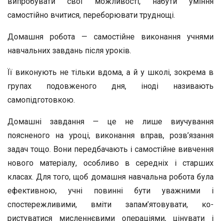
випробувати свої можливості, на­бути уміння
самостійно вчитися, переборювати труднощі.
Домашня робота — самостійне виконання учнями
навчальних за­вдань після уроків.
Її виконують не тільки вдома, а й у школі, зокрема в
гру­пах подовженого дня, іноді називають
самопідготовкою.
Домашні завдання — це не лише виучування
пояснено­го на уроці, виконання вправ, розв’язання
задач тощо. Во­ни передбачають і самостійне вивчення
нового матеріалу, особливо в середніх і старших
класах. Для того, щоб дома­шня навчальна робота була
ефективною, учні повинні бути уважними і
спостережливими, вміти запам’ятовувати, ко­
ристуватися мисленнєвими операціями, цінувати і