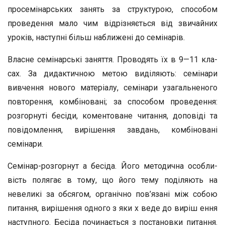
просемінарських занять за структурою, способом
проведен­ня мало чим відрізняється від звичайних
уроків, наступні більш наближені до семінарів.
Власне семінарські заняття. Проводять їх в 9—11 кла­
сах. За дидактичною метою виділяють: семінари
вивчення нового матеріалу, семінари узагальненого
повторення, ком­біновані; за способом проведення:
розгорнуті бесіди, комен­товане читання, доповіді та
повідомлення, вирішення за­вдань, комбіновані
семінари.
Семінар-розгорнут а бесіда. Його методична особли­
вість полягає в тому, що його тему поділяють на
невели­кі за обсягом, органічно пов’язані між собою
питання, ви­рішення одного з яки х веде до виріш ення
наступного. Бесіда починається з постановки питання.