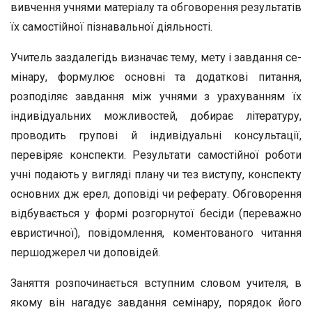
вивчення учнями ма­теріалу та обговорення результатів
їх самостійної пізнава­льної діяльності.
Учитель заздалегідь визначає тему, мету і завдання се­
мінару, формулює основні та додаткові питання,
розподіляє завдання між учнями з урахуванням їх
індивідуальних мо­жливостей, добирає літературу,
проводить групові й інди­відуальні консультації,
перевіряє конспекти. Результати са­мостійної роботи
учні подають у вигляді плану чи тез висту­пу, конспекту
основних дж ерел, доповіді чи реферату. Обговорення
відбувається у формі розгорнутої бесіди (пере­важно
евристичної), повідомлення, коментованого читан­ня
першоджерел чи доповідей.
Заняття розпочинається вступним словом учителя, в
якому він нагадує завдання семінару, порядок його