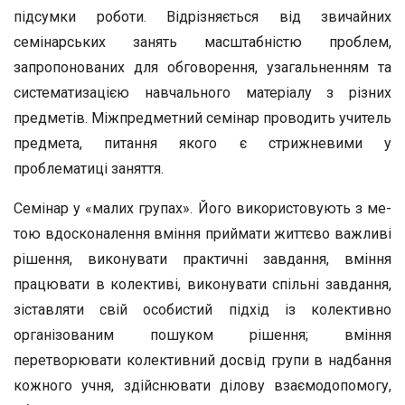
підсумки роботи. Відрізняється від звичайних
семінарських занять масштаб­ністю проблем,
запропонованих для обговорення, узагаль­ненням та
систематизацією навчального матеріалу з різних
предметів. Міжпредметний семінар проводить учитель
предмета, питання якого є стрижневими у
проблематиці за­няття.
Семінар у «малих групах». Його використовують з ме­
тою вдосконалення вміння приймати життєво важливі
рі­шення, виконувати практичні завдання, вміння
працюва­ти в колективі, виконувати спільні завдання,
зіставляти свій особистий підхід із колективно
організованим пошуком рі­шення; вміння
перетворювати колективний досвід групи в надбання
кожного учня, здійснювати ділову взаємодопо­могу,