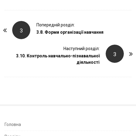
P
Попередній розділ:
3
o
3.8. Форми організації навчання
s
t
Наступний розділ:
3
3.10. Контроль навчально-пізнавальної
N
діяльності
a
v
i
g
a
t
i
o
S
Головна
n
i