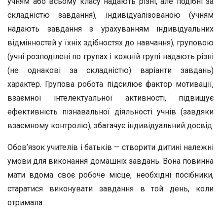
учням або всьому класу надають різні, але подібні за
склад­ністю завдання), індивідуалізованою (учням
надають за­вдання з урахуванням індивідуальних
відмінностей у їхніх здібностях до навчання), груповою
(учні розподілені по гру­пах і кожній групі надають різні
(не однакові за складніс­тю) варіанти завдань)
характер. Групова робота підсилює фактор мотивації,
взаємної інтелектуальної активності, під­вищує
ефективність пізнавальної діяльності учнів (завдя­ки
взаємному контролю), збагачує індивідуальний досвід.
Обов’язок учителів і батьків — створити дитині належ­ні
умови для виконання домашніх завдань. Вона повинна
мати вдома своє робоче місце, необхідні посібники,
стара­тися виконувати завдання в той день, коли
отримала.