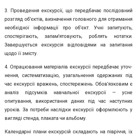
3. Проведення екскурсії, що передбачає послідовний
роз­гляд об’єктів, визначення головного для отримання
необ­хідної інформації про об’єкт. Учні запитують,
спостеріга­ють, запам’ятовують, роблять нотатки.
Завершується екс­курсія відповідями на запитання
щодо її змісту.
4. Опрацювання матеріалів екскурсії передбачає уточ­
нення, систематизацію, узагальнення одержаних під
час екскурсії вражень, спостережень. Обов’язковим є
аналіз підсумків навчальної екскурсії — усне
опитування, вико­ристання даних під час наступних
уроків. За потреби нас­лідки екскурсії оформлюють у
вигляді стенда, плаката чи альбому.
Календарні плани екскурсій складають на півріччя, їх