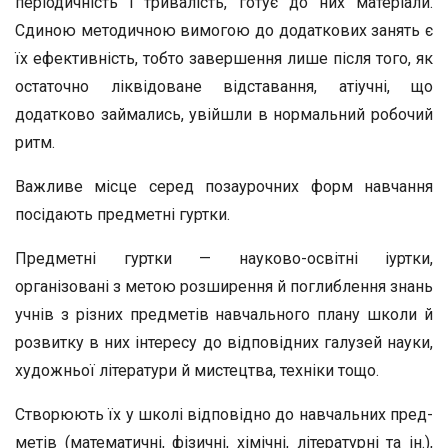
періодичність і тривалість, готує до них ма­теріали.
Сдиною методичною вимогою до додаткових занять є
їх ефективність, тобто завершення лише після того, як
ос­таточно ліквідоване відставання, атіучні, що
додатково за­ймались, увійшли в нормальний робочий
ритм.
Важливе місце серед позаурочних форм навчання
посі­дають предметні гуртки.
Предметні гуртки — науково-освітні іуртки,
організовані з метою розширення й поглиблення знань
учнів з різних предметів навчаль­ного плану школи й
розвитку в них інтересу до відповідних галузей науки,
художньої літератури й мистецтва, техніки тощо.
Створюють їх у школі відповідно до навчальних пред­
метів (математичні, фізичні, хімічні, літературні та ін.),