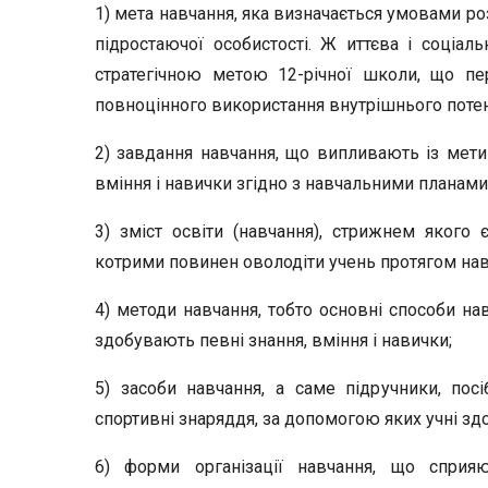
1) мета навчання, яка визначається умовами ро
підростаючої особистості. Ж иттєва і соціаль
стратегічною метою 12-річної шко­ли, що пе
повноцінного використання внутрішнього потенц
2) завдання навчання, що випливають із мети 
вміння і нави­чки згідно з навчальними планам
3) зміст освіти (навчання), стрижнем якого є
котрими повинен оволодіти учень протягом нав
4) методи навчання, тобто основні способи на
здобувають пе­вні знання, вміння і навички;
5) засоби навчання, а саме підручники, пос
спортивні знаря­ддя, за допомогою яких учні з
6) форми організації навчання, що сприя