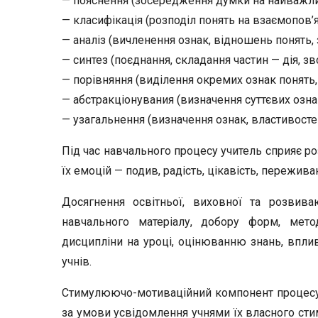
— пояснення (зосередження думки на найважлив
— класифікація (розподіл понять на взаємопов’я
— аналіз (вичленення ознак, відношень понять, 
— синтез (поєднання, складання частин — дія, зво
— порівняння (виділення окремих ознак понять, 
— абстракціонувания (визначення суттєвих ознак
— узагальнення (визначення ознак, властивостей,
Під час навчального процесу учитель сприяє ро
їх емоцій — подив, радість, цікавість, переживан
Досягнення освітньої, виховної та розвива
навчального мате­ріалу, добору форм, мето
дисципліни на уроці, оцінюванню знань, вплив
учнів.
Стимулюючо-мотиваційний компонент процесу н
за умови усвідомлення учнями їх власного стим