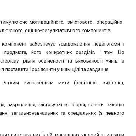
тимулюючо-мотиваційного, змістового, операційно-
улюючого, оцінно-результатив­ного компонентів.
 компонент забезпечує усвідомлення педагогами і
 предмета, його конкретних розділів і тем. Це
ріа­лу, рівня освіченості та вихованості учнів, а
 поставити і роз’яснити учням цілі та завдання.
 чітким визна­ченням мети (освітньої, виховної,
, закрі­плення, застосування теорій, понять, законів
анні загальнонавчальних та спеціальних (з певного
них сві­тоглядних ідей, моральних якостей ш колярів