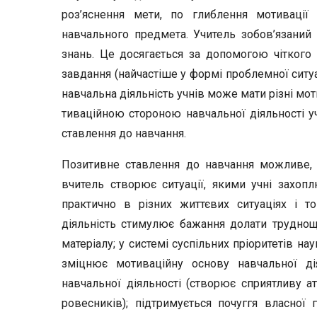
роз’яснення мети, по глиблення мотиваці
навчального предмета. Учитель зобов’язаний
знань. Це досягається за допомогою чіткого
завдання (найчастіше у формі проблемної ситуа
навчальна діяльність учнів може мати різні мо
тиваційною стороною навчальної діяльності уч
ставлення до навчання.
Позитивне ставлення до навчання можливе, я
вчитель створює ситуації, якими учні захопл
практично в різних життєвих ситуа­ціях і т
діяльність стимулює бажання долати труднощі
матеріалу; у системі суспільних пріоритетів н
зміцнює мотиваційну основу навча­льної ді
навчальної діяльності (створює сприятливу а
ровесників); підтри­мується почуггя власної 