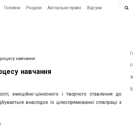
Головна
Розділи
Авторське право
Відгуки
Г
 процесу навчання
i
Р
t
роцесу навчання
e
А
В
i
сті, емо­ційно-ціннісного і творчого ставлення до
d
ідбувається внаслідок їх цілеспрямованої співпраці з
e
b
я
a