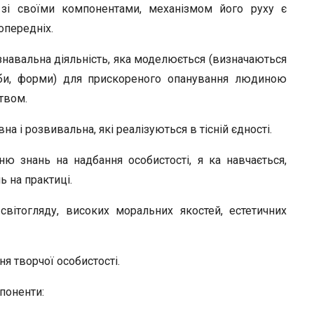
r
 зі своїми компонентами, механізмом його руху є
опередніх.
навальна діяль­ність, яка моделюється (визначаються
асоби, форми) для прискореного опанування люди­ною
твом.
а і розвивальна, які реалізуються в тісній єдності.
ю знань на надбання особистості, я ка навчається,
 на практиці.
вітогляду, високих моральних якостей, естетичних
 твор­чої особистості.
поненти: