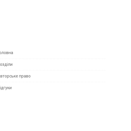
S
оловна
озділи
вторське право
S
ідгуки