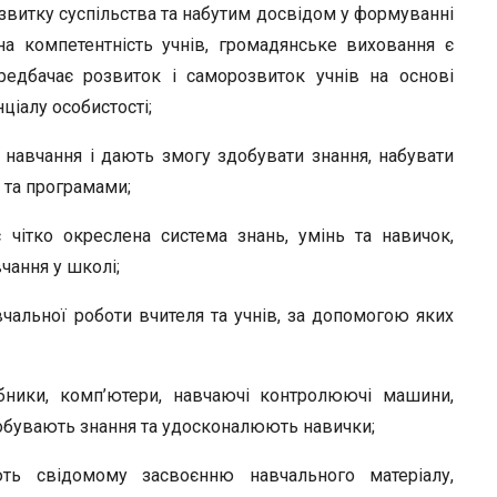
звитку суспільства та набутим досвідом у формуванні
на компетентність учнів, гро­мадянське виховання є
редбачає розвиток і саморозвиток учнів на основі
іалу осо­бистості;
навчан­ня і дають змогу здобувати знання, набувати
и та програмами;
 чітко ок­реслена система знань, умінь та навичок,
чання у школі;
вчальної роботи вчителя та учнів, за допомогою яких
ібники, ком­п’ютери, навчаючі контролюючі машини,
добувають знання та удоско­налюють навички;
ють свідомому засвоєнню навчального матеріалу,