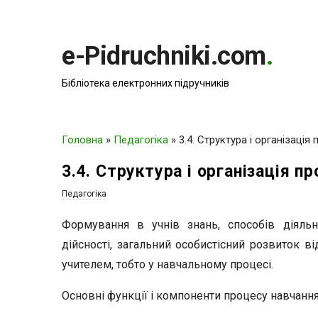
e-Pidruchniki.com
.
Бібліотека електронних підручників
Головна
»
Педагогіка
»
3.4. Структура і організація
3.4. Структура і організація п
Педагогіка
Формування в учнів знань, способів діяльно
дійсності, загаль­ний особистісний розвиток в
учителем, тобто у навчально­му процесі.
Основні функції і компоненти процесу навчанн