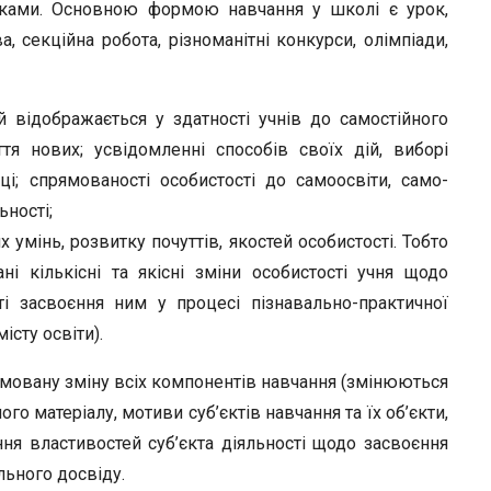
чками. Основною формою навчання у школі є урок,
а, секційна робота, різноманітні конкурси, олімпіади,
 відобра­жається у здатності учнів до самостійного
тя нових; усвідомленні способів своїх дій, виборі
ці; спрямованості особистості до самоосвіти, само­
ьності;
 умінь, розвитку почуттів, якостей особистості. Тобто
ні кількісні та якісні зміни особистості учня щодо
ті засвоєння ним у процесі пізнавально-практичної
істу освіти).
мовану зміну всіх компонентів навчання (змінюються
ного матеріалу, мотиви суб’єктів навчання та їх об’єкти,
ння властивостей суб’єкта діяльності щодо засвоєння
льного досвіду.