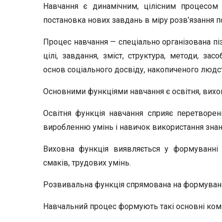
Навчання є динамічним, цілісним процесом
постановка нових завдань в міру розв’язання п
Процес навчання — спеціально організована піз
цілі, завдання, зміст, струк­тура, методи, з
основ соціального досвіду, накопиченого людс
Основними функціями навчання є освітня, виховн
Освітня функція навчання сприяє перетворенн
виробленню умінь і навичок використання знань
Виховна функція виявляється у формуванні с
смаків, трудових умінь.
Розвивальна функція спрямована на формування
Навчальний процес формують такі основні ком