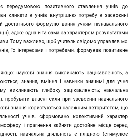
ї є передумовою позитивного ставлення учнів до
 ви кликати в учнів внутрішню потребу в засвоєнні
 й достатнього формулю вання учням пізнавального
ції), адже одна й та сама за характером результатами
тиви. Тому важливо, щоб учитель свідомо управляв мо
нів, їх інтересами і потребами, формував позитивне
кщо: нау­кові знання викликають зацікавленість, а
юються; знання, вміння і нави­чки значимі для учня
ому викликають глибоку зацікавленість; навчальна
, пробувати власні сили при засвоєнні навчального
аукові знання користуються нале­жним авторитетом, що
яльності учнів; сформовано колективний характер
тмосферу і пра­гнення зайняти достойне місце серед
гідності; навчальна діяльність є плі­дною (стимулює