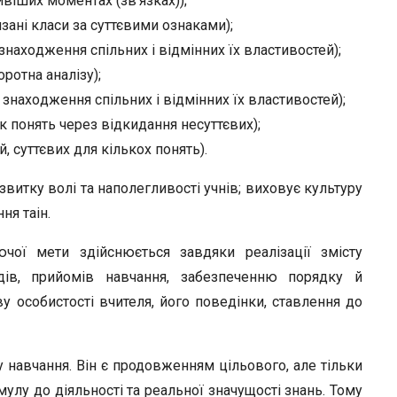
іших моментах (зв’язках));
зані класи за суттєвими ознаками);
знахо­дження спільних і відмінних їх властивостей);
рот­на аналізу);
знахо­дження спільних і відмінних їх властивостей);
 по­нять через відкидання несуттєвих);
 сут­тєвих для кількох понять).
звитку волі та наполегливості учнів; виховує культуру
ня таін.
ючої мети здійснюється завдяки реалізації змісту
дів, прийомів навчання, забезпе­ченню порядку й
у особистості вчителя, його поведінки, ставлення до
авчання. Він є продовженням цільового, але тільки
улу до діяльності та реальної значущості знань. Тому