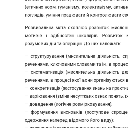
(етичних норм, гуманізму, колективізму, активн
поглядів, уміння пра­цювати й контролювати себе
Розвивальна мета охоплює розвиток мислення, 
мотивів і здібно­стей школярів. Розвиток 
розумових дій та операцій. До них належать:
— структурування (мнслительна діяльність, сп
реченнями, ключовими словами та іи., в процесі
— систематизація (мислительна діяльність дл
реченнями, в процесі якої вони організуються в
— конкретизація (застосування знань на практиц
— варіювання (зміна несуттєвих ознак понять, їх
— доведення (логічне розмірковування);
— формування висновків (поступове спрощен
одержання напе­ред відомого його виду);