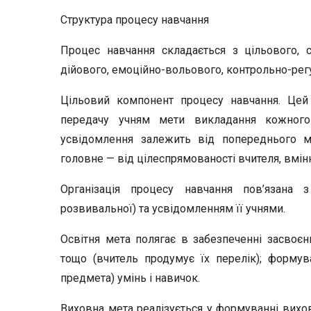
Структура процесу навчання
Процес навчання складається з цільового, с
дійового, емоційно-вольового, контрольно-рег
Цільовий компонент процесу навчання. Цей
передачу учням мети викладання кожного
усвідомлення залежить від попереднього мате
головне — від цілеспрямованості вчителя, вміння
Організація процесу навчання пов’язана з
розвивальної) та усвідо­мленням її учнями.
Освітня мета полягає в забезпеченні засвоєння
тощо (вчитель продумує їх перелік); формув
предмета) умінь і навичок.
Виховна мета реалізується у формуванні вихов