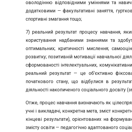
оволодінню відповідни­ми уміннями та нави
додатковими — факультативні заняття, гурт­ков
спортивні змагання тощо;
7) реальний результат процесу навчання, який
користування над­баними знаннями та здобут
оптимальних; критичності мислення; само­оцін
розвитку; позитивній мотивації навчальної діял
сформованості інтелектуальних, комунікативних
реальний ре­зультат — це об’єктивно фіксова
початкового стану, що відбулися в результа
діяльності накопиченого соціального досвіту (зм
Отже, процес навчання визначають як цілеспря
учні і викла­дачі, конкретна мета, зміст конкрет
кінцеві результати), оріє­нтованих на формува
змісту освіти — педагогічно адаптованого соціа