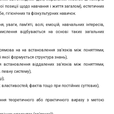
ої позиції щодо на­вчання і життя загалом), естетичних
, гігієнічних та фізкультурних навичок.
уваги, пам’яті, волі, емоцій, навчальних інтересів,
мислення відбувається на основі таких загальних
рямова­ на на встановлення зв’язків між поняттями,
 якої формується стру­ктура знань);
я встано­влення віддалених зв’язків між поняттями,
 певну систему);
і);
 влас­тивостей, фактів тощо при постійних суттєвих);
ня теоре­тичного або практичного виразу з метою