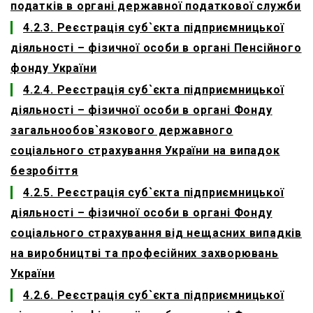
податків в органі державної податкової служби
4.2.3. Реєстрація суб`єкта підприємницької
діяльності – фізичної особи в органі Пенсійного
фонду України
4.2.4. Реєстрація суб`єкта підприємницької
діяльності – фізичної особи в органі Фонду
загальнообов`язкового державного
соціального страхування України на випадок
безробіття
4.2.5. Реєстрація суб`єкта підприємницької
діяльності – фізичної особи в органі Фонду
соціального страхування від нещасних випадків
на виробництві та професійних захворювань
України
4.2.6. Реєстрація суб`єкта підприємницької