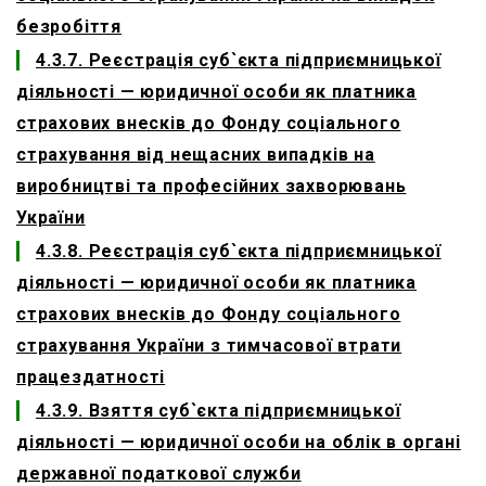
безробіття
4.3.7. Реєстрація суб`єкта підприємницької
діяльності — юридичної особи як платника
страхових внесків до Фонду соціального
страхування від нещасних випадків на
виробництві та професійних захворювань
України
4.3.8. Реєстрація суб`єкта підприємницької
діяльності — юридичної особи як платника
страхових внесків до Фонду соціального
страхування України з тимчасової втрати
працездатності
4.3.9. Взяття суб`єкта підприємницької
діяльності — юридичної особи на облік в органі
державної податкової служби