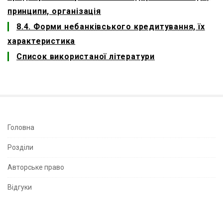
принципи, організація
8.4. Форми небанківського кредитування, їх
характеристика
Список використаної літератури
S
Головна
i
Розділи
t
e
Авторське право
S
Відгуки
i
d
e