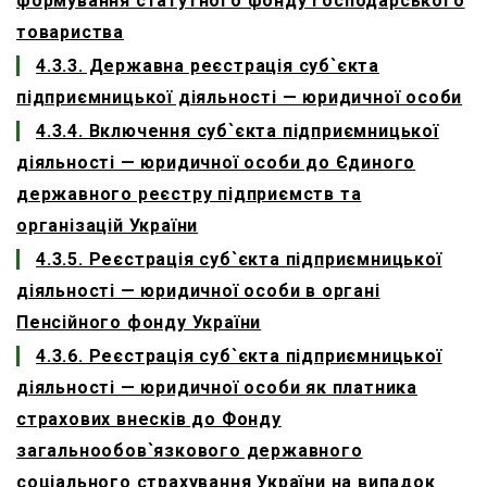
формування статутного фонду господарського
товариства
4.3.3. Державна реєстрація суб`єкта
підприємницької діяльності — юридичної особи
4.3.4. Включення суб`єкта підприємницької
діяльності — юридичної особи до Єдиного
державного реєстру підприємств та
організацій України
4.3.5. Реєстрація суб`єкта підприємницької
діяльності — юридичної особи в органі
Пенсійного фонду України
4.3.6. Реєстрація суб`єкта підприємницької
діяльності — юридичної особи як платника
страхових внесків до Фонду
загальнообов`язкового державного
соціального страхування України на випадок