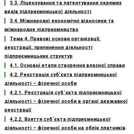
3.3. Ліцензування та патентування окремих
видів підприємницької діяльності
3.4. Міжнародні економічні відносини та
міжнародне підприємництво
Тема 4. Правові основи організації,
реєстрації, припинення діяльності
підприємницьких структур
4.1. Основні етапи створення власної справи
4.2. Реєстрація суб’єкта підприємницької
діяльності – фізичної особи
4.2.1. Реєстрація суб`єкта підприємницької
діяльності – фізичної особи в органі державної
реєстрації
4.2.2. Взяття суб`єкта підприємницької
діяльності – фізичної особи на облік платників