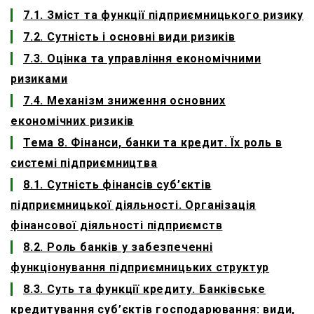
7.1. Зміст та функції підприємницького ризику
7.2. Сутність і основні види ризиків
7.3. Оцінка та управління економічними
ризиками
7.4. Механізм зниження основних
економічних ризиків
Тема 8. Фінанси, банки та кредит. Їх роль в
системі підприємництва
8.1. Сутність фінансів суб’єктів
підприємницької діяльності. Організація
фінансової діяльності підприємств
8.2. Роль банків у забезпеченні
функціонування підприємницьких структур
8.3. Суть та функції кредиту. Банківське
кредитування суб’єктів господарювання: види,