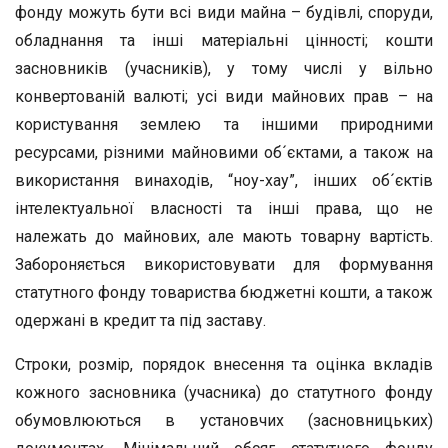
фонду можуть бути всі види майна – будівлі, споруди,
обладнання та інші матеріальні цінності; кошти
засновників (учасників), у тому числі у вільно
конвертованій валюті; усі види майнових прав – на
користування землею та іншими природними
ресурсами, різними майновими об´єктами, а також на
використання винаходів, “ноу-хау”, інших об´єктів
інтелектуальної власності та інші права, що не
належать до майнових, але мають товарну вартість.
Забороняється використовувати для формування
статутного фонду товариства бюджетні кошти, а також
одержані в кредит та під заставу.
Строки, розмір, порядок внесення та оцінка вкладів
кожного засновника (учасника) до статутного фонду
обумовлюються в установчих (засновницьких)