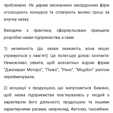
проблемою. Не дарма засновники закордонних фірм
оголошують конкурси та сплачують великі гроші за
влучну назву.
Виходячи з практики, сформульовані
принципи
розробки назви підприємства
, а саме:
1) незмінність (до назви звикають, вона міцно
утримується у пам´яті). Це полегшує ділові контакти.
Неможливо уявити, щоб всесвітньо відомі фірми
“Дженерал Моторз”, “Пежо”, “Рено”, “Міцубісі” раптом
перейменували;
2) асоціації з продукцією, що випускається. Бажано,
щоб назва підприємства пов´язувалась у людей з
характером його діяльності, продукцією та іншими
характерними рисами, наприклад, Автозаз, Інкомбанк.