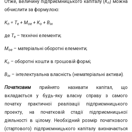
Отже, величину підприємницького капіталу (
К
) можна
п
обчислити за формулою:
К
= Т
+ М
+ К
+ В
п
е
ое
о
ін
де
Т
–
технічні елементи;
е
М
–
матеріальні оборотні елементи;
ое
К
–
оборотні кошти в грошовій формі;
о
В
–
інтелектуальна власність (нематеріальні активи).
ін
Початковим
прийнято називати капітал, що
вкладається у будь-яку власну справу з самого
початку практичної реалізації підприємницького
проекту, на початковій стадії підприємницької
діяльності в цілому. Необхідний розмір початкового
(стартового) підприємницького капіталу визначається