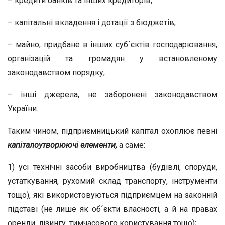
– кредити банків та інших кредиторів;
– капітальні вкладення і дотації з бюджетів;
– майно, придбане в інших суб´єктів господарювання,
організацій та громадян у встановленому
законодавством порядку;
– інші джерела, не заборонені законодавством
України.
Таким чином, підприємницький капітал охоплює певні
капіталоутворюючі елементи,
а саме:
1) усі технічні засоби виробництва (будівлі, споруди,
устаткування, рухомий склад транспорту, інструменти
тощо), які використовуються підприємцем на законній
підставі (не лише як об´єкти власності, а й на правах
оренди, лізингу, тимчасового користування тощо);