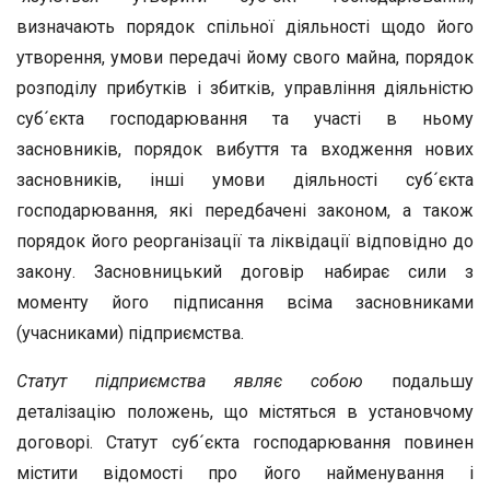
визначають порядок спільної діяльності щодо його
утворення, умови передачі йому свого майна, порядок
розподілу прибутків і збитків, управління діяльністю
суб´єкта господарювання та участі в ньому
засновників, порядок вибуття та входження нових
засновників, інші умови діяльності суб´єкта
господарювання, які передбачені законом, а також
порядок його реорганізації та ліквідації відповідно до
закону. Засновницький договір набирає сили з
моменту його підписання всіма засновниками
(учасниками) підприємства.
Статут підприємства являє собою
подальшу
деталізацію положень, що містяться в установчому
договорі. Статут суб´єкта господарювання повинен
містити відомості про його найменування і