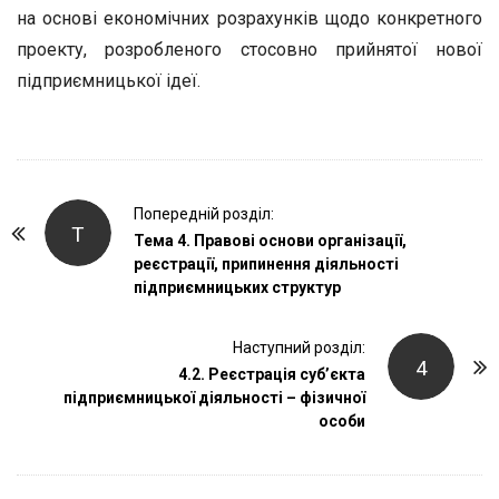
на основі економічних розрахунків щодо конкретного
проекту, розробленого стосовно прийнятої нової
підприємницької ідеї.
P
Попередній розділ:
Т
o
Тема 4. Правові основи організації,
реєстрації, припинення діяльності
s
підприємницьких структур
t
N
Наступний розділ:
a
4
4.2. Реєстрація суб’єкта
v
підприємницької діяльності – фізичної
i
особи
g
a