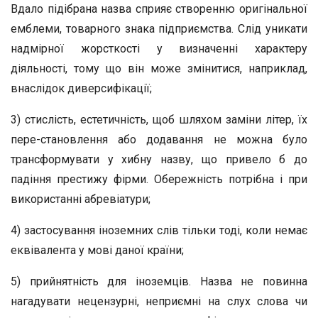
Вдало підібрана назва сприяє створенню оригінальної
емблеми, товарного знака підприємства. Слід уникати
надмірної жорсткості у визначенні характеру
діяльності, тому що він може змінитися, наприклад,
внаслідок диверсифікації;
3) стислість, естетичність, щоб шляхом заміни літер, їх
пере-становлення або додавання не можна було
трансформувати у хибну назву, що привело б до
падіння престижу фірми. Обережність потрібна і при
використанні абревіатури;
4) застосування іноземних слів тільки тоді, коли немає
еквівалента у мові даної країни;
5) прийнятність для іноземців. Назва не повинна
нагадувати нецензурні, неприємні на слух слова чи