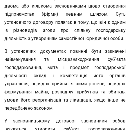
двома або кількома засновниками щодо створення
підприємства (фірми) певним шляхом. Суть
установчого договору полягає в тому, що він є одним
із різновидів згоди про спільну господарську
діяльність з утворенням самостійної юридичної особи.
В установчих документах повинні бути зазначені
найменування та місцезнаходження суб´єкта
господарювання, мета і предмет господарської
діяльності, склад і компетенція його органів
управління, порядок прийняття ними рішень, порядок
формування майна, розподілу прибутків та збитків,
умови його реорганізації та ліквідації, якщо інше не
передбачено законом.
У засновницькому договорі засновники зобов
´язуються утворити суб´єкт господарювання,