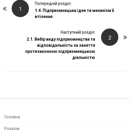
P
Попередній розділ:
1
o
1.4. Підприємницька ідея та механізм її
втілення
s
t
Наступний розділ:
N
2
2.1. Вибір виду підприємництва та
a
відповідальність за заняття
v
протизаконною підприємницькою
i
діяльністю
g
a
t
i
o
n
S
Головна
i
Розділи