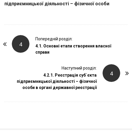
підприємницької діяльності – фізичної особи
P
Попередній розділ:
4
o
4.1. Основні етапи створення власної
справи
s
t
Наступний розділ:
N
4
4.2.1. Реєстрація суб`єкта
a
підприємницької діяльності – фізичної
v
особи в органі державної реєстрації
i
g
a
t
i