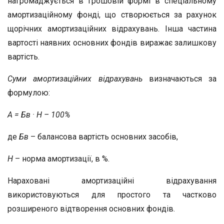
нагромаджується в грошовій формі в спеціальному
амортизаційному фонді, що створюється за рахунок
щорічних амортизаційних відрахувань. Інша частина
вартості наявних основних фондів виражає залишкову
вартість.
Суми амортизаційних відрахувань
визначаються за
формулою:
А = Бв · Н – 100%
де
Бв
– балансова вартість основних засобів,
Н
– норма амортизації, в %.
Нараховані амортизаційні відрахування
використовуються для простого та частково
розширеного відтворення основних фондів.