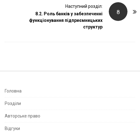
t
Наступний розділ:
N
8
8.2. Роль банків у забезпеченні
a
функціонування підприємницьких
v
структур
i
g
a
t
i
o
n
S
Головна
i
Розділи
t
e
Авторське право
S
Відгуки
i