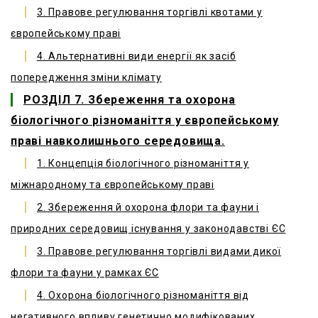
3. Правове регулювання торгівлі квотами у
європейському праві
4. Альтернативні види енергії як засіб
попередження зміни клімату
РОЗДІЛ 7. Збереження та охорона
біологічного різноманіття у європейському
праві навколишнього середовища.
1. Концепція біологічного різноманіття у
міжнародному та європейському праві
2. Збереження й охорона флори та фауни і
природних середовищ існування у законодавстві ЄС
3. Правове регулювання торгівлі видами дикої
флори та фауни у рамках ЄС
4. Охорона біологічного різноманіття від
негативного впливу генетично модифікованих