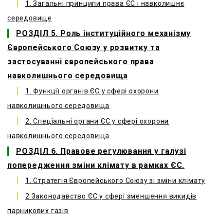
1. Загальні принципи права ЄС і навколишнє
середовище
РОЗДІЛ 5. Роль інституційного механізму
Європейського Союзу у розвитку та
застосуванні європейського права
навколишнього середовища
1. Функції органів ЄС у сфері охорони
навколишнього середовища
2. Спеціальні органи ЄС у сфері охорони
навколишнього середовища
РОЗДІЛ 6. Правове регулювання у галузі
попередження зміни клімату в рамках ЄС.
1. Стратегія Європейського Союзу зі зміни клімату
2 Законодавство ЄС у сфері зменшення викидів
парникових газів