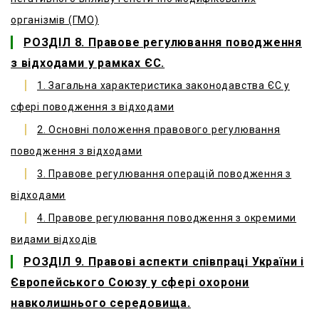
організмів (ГМО)
РОЗДІЛ 8. Правове регулювання поводження
з відходами у рамках ЄС.
1. Загальна характеристика законодавства ЄС у
сфері поводження з відходами
2. Основні положення правового регулювання
поводження з відходами
3. Правове регулювання операцій поводження з
відходами
4. Правове регулювання поводження з окремими
видами відходів
РОЗДІЛ 9. Правові аспекти співпраці України і
Європейського Союзу у сфері охорони
навколишнього середовища.