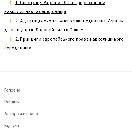
1. Співпраця України і ЄС в сфері охорони
навколишнього середовища
2. Адаптація екологічного законодавства України
до стандартів Європейського Союзу
2. Принципи європейського права навколишнього
середовища
S
Головна
i
Розділи
t
e
Авторське право
S
Відгуки
i