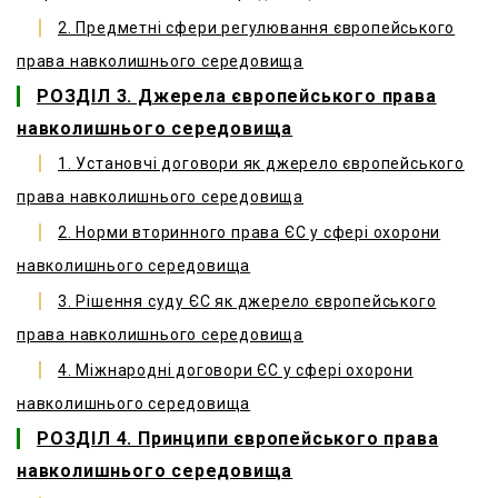
2. Предметні сфери регулювання європейського
права навколишнього середовища
РОЗДІЛ 3. Джерела європейського права
навколишнього середовища
1. Установчі договори як джерело європейського
права навколишнього середовища
2. Норми вторинного права ЄС у сфері охорони
навколишнього середовища
3. Рішення суду ЄС як джерело європейського
права навколишнього середовища
4. Міжнародні договори ЄС у сфері охорони
навколишнього середовища
РОЗДІЛ 4. Принципи європейського права
навколишнього середовища