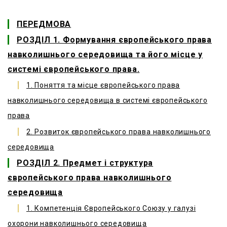
ПЕРЕДМОВА
РОЗДІЛ 1. Формування європейського права
навколишнього середовища та його місце у
системі європейського права.
1. Поняття та місце європейського права
навколишнього середовища в системі європейського
права
2. Розвиток європейського права навколишнього
середовища
РОЗДІЛ 2. Предмет і структура
європейського права навколишнього
середовища
1. Компетенція Європейського Союзу у галузі
охорони навколишнього середовища