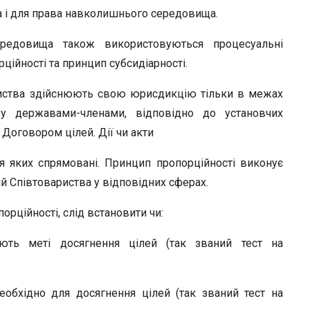
а і для права навколишнього середовища.
редовища також викори­стовуються процесуальні
ійності та принцип субсидіарності.
риства здійснюють свою юрисдикцію тільки в межах
ву державами-членами, відповідно до установчих
 Договором цілей. Дії чи акти
ня яких спрямовані. Принцип пропорційності виконує
ій Співтовариства у відповідних сферах.
орційності, слід встановити чи:
ають меті досягнення цілей (так званий тест на
еобхідно для досягнення цілей (так званий тест на