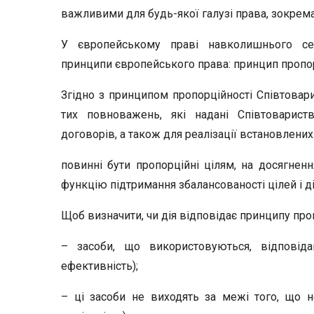
важливими для будь-якої галузі права, зокрем
У європейському праві навколишнього се
принципи європейського права: принцип пропорц
Згідно з принципом пропорційності Співтова
тих повноважень, які надані Співтоварист
договорів, а також для реалізації встановлених
повинні бути пропорційні цілям, на досягнен
функцію підтримання збалансо­ваності цілей і д
Щоб визначити, чи дія відповідає принципу проп
– засоби, що використовуються, відповід
ефективність);
– ці засоби не виходять за межі того, що н