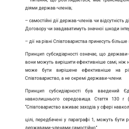
діями держав-членів;
– самостійні дії держав-членів чи відсутність
Договору чи завдаватимуть значної шкоди інт
– дії на рівні Співтовариства принесуть більше к
Принцип субсидіарності означає, що держави-
вони можуть вирішити ефективніше самі, ніж на
може бути вирішене ефективніше на рів
Співтовариство, а не окремі держави-члени.
Принцип субсидіарності був введений Є
навколишнього середовища. Стаття 130 r 
“Співтовариство вживає заходів у сфері навкол
цілі, передбачені у параграфі 1, можуть бути 
державами-членами самостійно”.