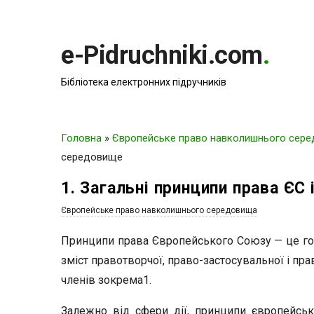
e-Pidruchniki.com
.
Бібліотека електронних підручників
Головна
»
Європейське право навколишнього сер
середовище
1. Загальні принципи права Є
Європейське право навколишнього середовища
Принципи права Європейського Союзу — це гол
зміст правотворчої, право-застосувальної і пр
членів зокрема1.
Залежно від сфери дії, принципи європейськ