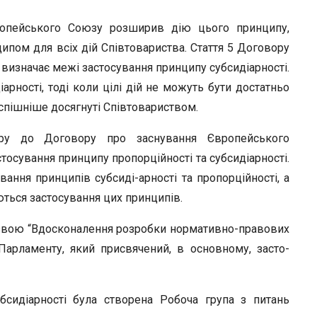
ропейського Союзу розширив дію цього принципу,
пом для всіх дій Співтовариства. Стаття 5 Договору
визначає межі застосування принципу субсидіарності.
арності, тоді коли цілі дій не можуть бути достатньо
спішніше досягнуті Співтовариством.
ору до Договору про заснування Європейського
осування принципу пропорційності та субсидіарності.
ування принципів субсиді-арності та пропорційності, а
ться застосування цих принципів.
азвою “Вдосконалення розробки нормативно-правових
Парламенту, який присвячений, в основному, засто­
сидіарності була створена Робоча група з питань