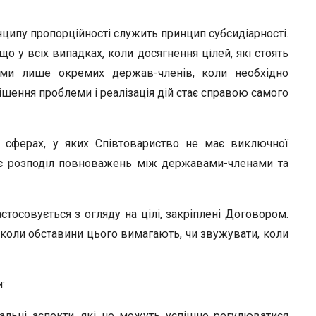
пу пропорцій­ності служить принцип субсидіарності.
що у всіх випадках, коли досягнення цілей, які стоять
ями лише окремих держав-членів, коли необхідно
ирішення проблеми і реалізація дій стає справою самого
х сферах, у яких Співтовариство не має виключної
чає розподіл повноважень між державами-членами та
стосовується з огляду на цілі, закріплені Договором.
коли обставини цього вимагають, чи звужувати, коли
:
нальні аспекти, які не можуть успішно регулюватися