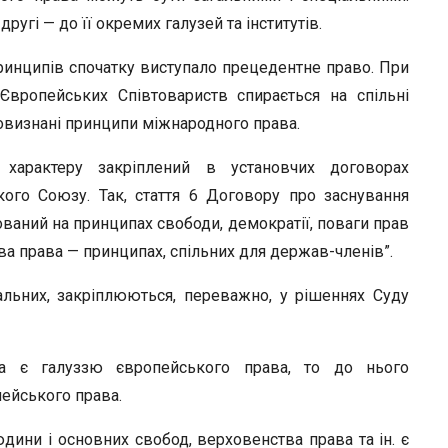
r
угі — до її окремих галузей та інститутів.
инципів спочатку виступало прецедентне право. При
вропейських Співтовариств спирається на спільні
новизнані принципи міжнародного права.
 характеру закріплений в установчих договорах
ого Союзу. Так, стаття 6 Договору про заснування
ваний на принципах свободи, демократії, поваги прав
а права — принципах, спільних для держав-членів”.
альних, закріплюються, переважно, у рішеннях Суду
а є галуззю європейського права, то до нього
ейського права.
дини і основних свобод, верховенства права та ін. є