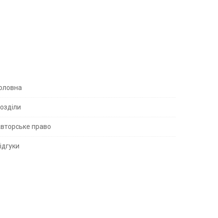
S
оловна
озділи
вторське право
S
ідгуки