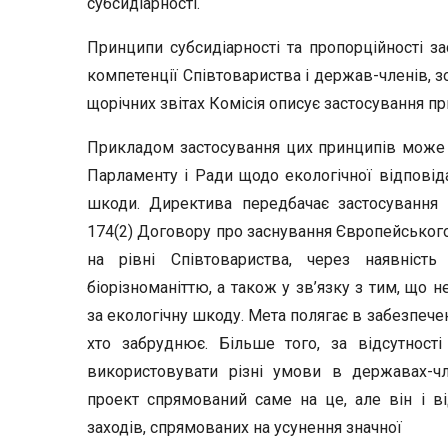
субсидіарності.
Принципи субсидіарності та пропорційності за
компетенції Співтовариства і держав-членів, 
щорічних звітах Комісія описує застосування п
Прикладом застосування цих принципів може
Парламенту і Ради щодо еколо­гічної відповід
шкоди. Директива передбачає застосування п
174(2) Договору про заснування Євро­пейського
на рівні Співтовариства, через наявніст
біорізноманіттю, а також у зв’язку з тим, що 
за екологічну шкоду. Мета полягає в забезпече
хто забруднює. Більше того, за відсутност
використовувати різні умови в державах-чл
проект спрямований саме на це, але він і в
заходів, спрямованих на усунення значної