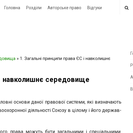
Головна
Розділи
Авторське право
Відгуки
Г
едовища
»
1. Загальні принципи права ЄС і навколишнє
i
Р
t
e
А
С і навколишнє середовище
В
i
d
овні основи даної правової системи, які визначають
e
авоохоронної діяльності Союзу в цілому і його держав-
b
a
ого права можуть бути загальними і спеціальними.