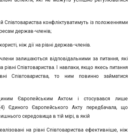
 дій Співтовариства конфліктуватимуть із положеннями
ересам держав-членів;
ористі, ніж дії на рівні держав-членів.
члени залишаються відповідальними за питання, які
 рівні Співтовариства. І навпаки, якщо якесь питання
ні Співтовариства, то ним повинно займатися
диним Європейським Актом і стосувався лише
(4) Єдиного Європейського Акту передбачала, що
ишнього середовища в тій мірі, в якій
реалізовані на рівні Спів­товариства ефективніше, ніж