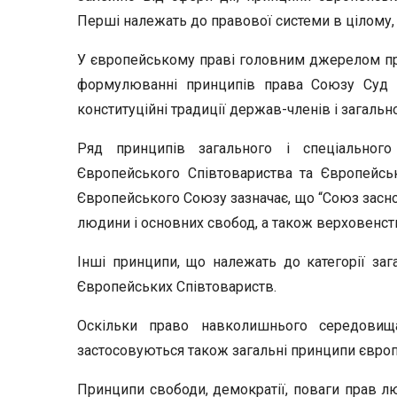
Перші належать до правової системи в цілому, др
У європейському праві головним джерелом пр
формулюванні принципів права Союзу Суд Є
конституційні традиції держав-членів і загаль
Ряд принципів загального і спеціального
Європейського Співтовариства та Європейськ
Європейського Союзу зазначає, що “Союз засно
людини і основних свобод, а також верховенств
Інші принципи, що належать до категорії заг
Європейських Співтовариств.
Оскільки право навколишнього середовищ
застосовуються також загальні принципи європ
Принципи свободи, демократії, поваги прав лю