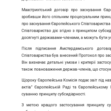
Маастрихтський договір про заснування Єв
зробивши його спільним процесу­альним принци
про заснування Європейського Співтовариства 
Співтовариство діє згідно з принципом субсиді
досягнуті державами-членами, а можуть бути у
Після підписання Амстердамського догов
Співтовариства був внесений Протокол про заст
Він визначає детальні умови і критерії застос
також повноваження держав-членів, що стосую
Щороку Європейська Комісія подає звіт під н
актів” Європейській Раді та Європейському 
суванню принципу субсидіарності.
З метою кращого застосування принципу суб