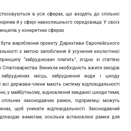
стосовуються в усіх сферах, що входять до спільної
зокрема й у сфері навколишнього середовища. У своїх
ринципів у конкретних сферах.
 бути вироблення проекту Директиви Європейського
альності з метою запобігання й усунення екологічної
ринципу “забруднювач платить”, згідно зі статтею
 Співтовариства. Виникла необхідність вжити заходів
ь забруднених місць, забруднення води і шкоду
не всі держави-члени мають систему відповідальності
нні, у майбутньому, відновлення завданої шкоди тими,
і спільних законодавчих рамок, підприємці можуть
енах, щоб уникати відповідальності. Законодавчий
ідповідає вимогам, оскільки встановлює рамки для