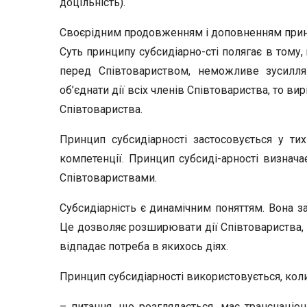
доцільність).
Своєрідним продовженням і доповненням принци
Суть принципу субсидіарно-сті полягає в тому, 
перед Співтовариством, неможливе зусилл
об’єднати дії всіх членів Співтовариства, то в
Співтовариства.
Принцип субсидіарності застосовується у ти
компетенції. Принцип субсиді-арності визна
Співтовариствами.
Субсидіарність є динамічним поняттям. Вона за
Це дозволяє розширювати дії Співтовариства, 
відпадає потреба в якихось діях.
Принцип субсидіарності використовується, коли
– питання, що розглядається, має транснаціо