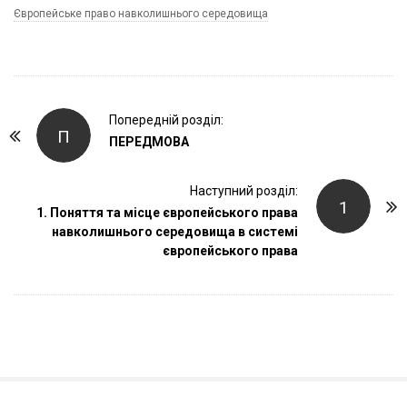
Європейське право навколишнього середовища
P
Попередній розділ:
П
o
ПЕРЕДМОВА
s
t
Наступний розділ:
1
1. Поняття та місце європейського права
N
навколишнього середовища в системі
a
європейського права
v
i
g
a
t
i