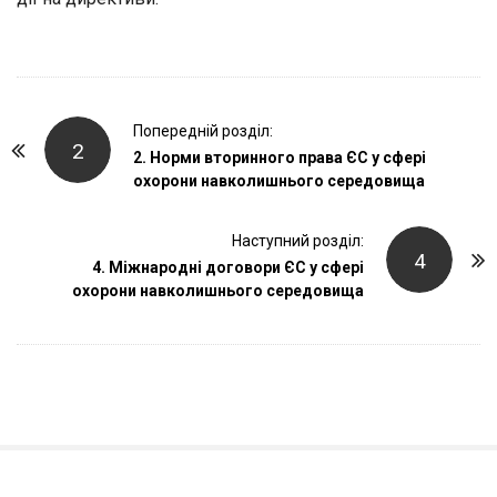
P
Попередній розділ:
2
o
2. Норми вторинного права ЄС у сфері
охорони навколишнього середовища
s
t
Наступний розділ:
N
4
4. Міжнародні договори ЄС у сфері
a
охорони навколишнього середовища
v
i
g
a
t
i
o