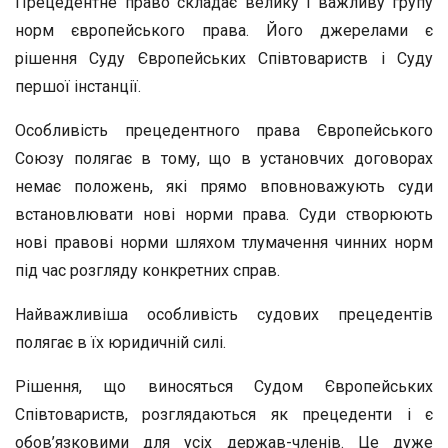
Прецедентне право складає велику і важливу групу
норм євро­пейського права. Його джерелами є
рішення Суду Європейських Співтовариств і Суду
першої інстанції.
Особливість прецедентного права Європейського
Союзу полягає в тому, що в установчих договорах
немає положень, які прямо впо­вноважують суди
встановлювати нові норми права. Суди створюють
нові правові норми шляхом тлумачення чинних норм
під час розгляду конкретних справ.
Найважливіша особливість судових прецедентів
полягає в їх юридичній силі.
Рішення, що виносяться Судом Європейських
Співтовариств, розглядаються як прецеденти і є
обов’язковими для усіх держав-членів. Це дуже