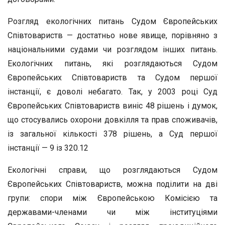
Розгляд екологічних питань Судом Європейських
Співтовариств — достатньо нове явище, порівняно з
національними судами чи розглядом інших питань.
Екологічних питань, які розглядаються Судом
Європейських Співтовариств та Судом першої
інстанції, є доволі небагато. Так, у 2003 році Суд
Європейських Співтовариств виніс 48 рішень і думок,
що стосувались охорони довкілля та прав споживачів,
із загальної кількості 378 рішень, а Суд першої
інстанції — 9 із 320.12
Екологічні справи, що розглядаються Судом
Європейських Спів­товариств, можна поділити на дві
групи: спори між Європейською Комісією та
державами-членами чи між інституціями