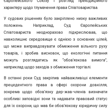
Європейського Союзу і розгляд преюдиційного
характеру щодо тлумачення права Співтовариства.
У судових рішеннях було закріплено низку важливих
положень. Наприклад, Суд Європейських
Співтовариств неодноразово підкрес­лював, що
навколишнє середовище є однією з основних цілей,
що може виправдовувати обмеження вільного руху
товарів, і зробив вис­новок, що екологічні питання
можуть розглядатись як “обов’язкова вимога”,
наприклад щодо заходів з обмеження торгівлі.
В останні роки Суд закріпив найважливіші елементи
прецедентного права в сфері охорони довкілля,
зокрема щодо обов’язку дер-жав-членів визначати
особливі заповідні зони та надавати правовий статус
для їх охорони, що мав би обов’язкову юридичну силу