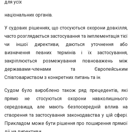
для усіх
національних органів.
У судових рішеннях, що стосуються охорони довкілля,
часто роз­глядається застосування та імплементація тієї
чи іншої директиви, даються уточнення або
визначення певних термінів і їх застосування,
закріплюється розмежування повноважень між
державами-членами та Європейським
Співтовариством з конкретних питань та ін.
Судом було вироблено також ряд прецедентів, які
прямо не стосуються охорони навколишнього
середовища, але мають безпо­середній вплив на
створення та застосування законодавства у цій сфері.
Прикладом може бути рішення про поширення прямої
дії на директиви.