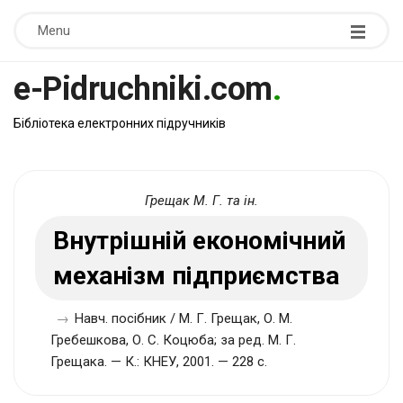
Menu
e-Pidruchniki.com
.
Бібліотека електронних підручників
Грещак М. Г. та ін.
Внутрішній економічний
механізм підприємства
→
Навч. посібник / М. Г. Грещак, О. М.
Гребешкова, О. С. Коцюба; за ред. М. Г.
Грещака. — К.: КНЕУ, 2001. — 228 с.