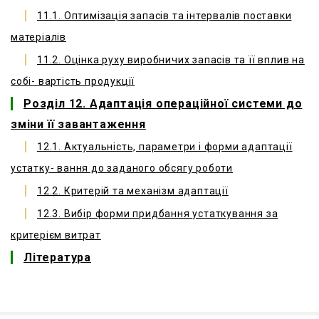
11.1. Оптимізація запасів та інтервалів поставки
матеріалів
11.2. Оцінка руху виробничих запасів та її вплив на
собі- вартість продукції
Розділ 12. Адаптація операційної системи до
зміни її завантаження
12.1. Актуальність, параметри і форми адаптації
устатку- вання до заданого обсягу роботи
12.2. Критерій та механізм адаптації
12.3. Вибір форми придбання устаткування за
критерієм витрат
Література