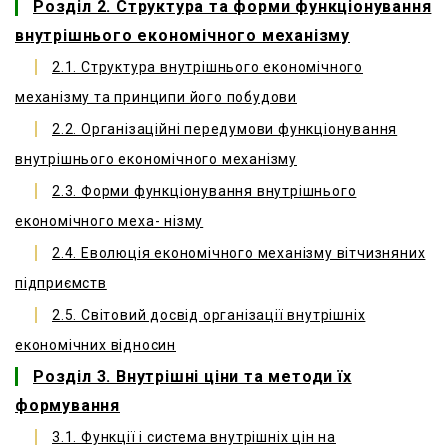
Розділ 2. Структура та форми функціонування
внутрішнього економічного механізму
2.1. Структура внутрішнього економічного
механізму та принципи його побудови
2.2. Організаційні передумови функціонування
внутрішнього економічного механізму
2.3. Форми функціонування внутрішнього
економічного меха- нізму
2.4. Еволюція економічного механізму вітчизняних
підприємств
2.5. Світовий досвід організації внутрішніх
економічних відносин
Розділ 3. Внутрішні ціни та методи їх
формування
3.1. Функції і система внутрішніх цін на