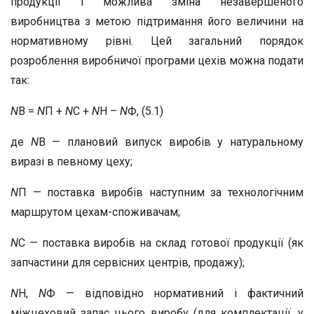
продукції і можлива зміна незавершеного
виробництва з метою підтримання його величини на
нормативному рівні. Цей загальний порядок
розроблення виробничої програми цехів можна подати
так:
N
В =
N
П +
N
С +
N
Н –
N
Ф, (5.1)
де
N
В — плановий випуск виробів у натуральному
виразі в певному цеху;
N
П — поставка виробів наступним за технологічним
маршрутом цехам-споживачам;
N
С — поставка виробів на склад готової продукції (як
запчастини для сервісних центрів, продажу);
N
Н,
N
Ф — відповідно нормативний і фактичний
міжцеховий запас цього виробу (для комплектації, у