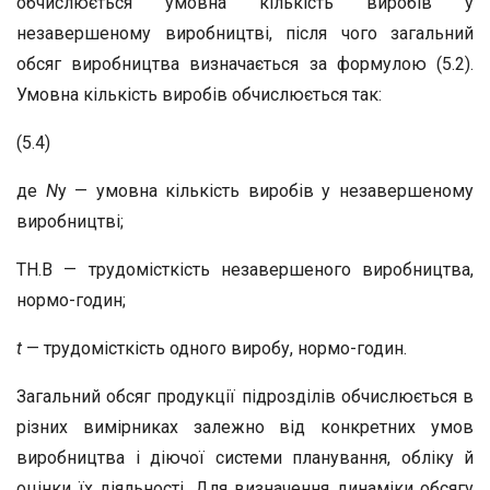
обчислюється умовна кількість виробів у
незавершеному виробництві, після чого загальний
обсяг виробництва визначається за формулою (5.2).
Умовна кількість виробів обчислюється так:
(5.4)
де
N
у — умовна кількість виробів у незавершеному
виробництві;
ТН.В — трудомісткість незавершеного виробництва,
нормо-годин;
t
— трудомісткість одного виробу, нормо-годин.
Загальний обсяг продукції підрозділів обчислюється в
різних вимірниках залежно від конкретних умов
виробництва і діючої системи планування, обліку й
оцінки їх діяльності. Для визначення динаміки обсягу