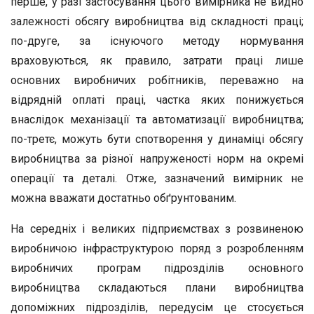
перше, у разі застосування цього вимірника не видно
залежності обсягу виробництва від складності праці;
по-друге, за існуючого методу нормування
враховуються, як правило, затрати праці лише
основних виробничих робітників, переважно на
відрядній оплаті праці, частка яких понижується
внаслідок механізації та автоматизації виробництва;
по-третє, можуть бути спотворення у динаміці обсягу
виробництва за різної напруженості норм на окремі
операції та деталі. Отже, зазначений вимірник не
можна вважати достатньо обґрунтованим.
На середніх і великих підприємствах з розвиненою
виробничою інфраструктурою поряд з розробленням
виробничих програм підрозділів основного
виробництва складаються плани виробництва
допоміжних підрозділів, передусім це стосується