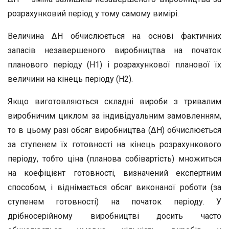
розрахунковий період у тому самому вимірі.
Величина ΔН обчислюється на основі фактичних
запасів незавершеного виробництва на початок
планового періоду (Н1) і розрахункової планової їх
величини на кінець періоду (Н2).
Якщо виготовляються складні вироби з тривалим
виробничим циклом за індивідуальним замовленням,
то в цьому разі обсяг виробництва (ΔН) обчислюється
за ступенем їх готовності на кінець розрахункового
періоду, тобто ціна (планова собівартість) множиться
на коефіцієнт готовності, визначений експертним
способом, і віднімається обсяг виконаної роботи (за
ступенем готовності) на початок періоду. У
дрібносерійному виробництві досить часто