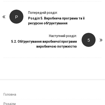
P
Попередній розділ:
Р
o
Розділ 5. Виробнича програма та її
ресурсне обґрунтування
s
t
Наступний розділ:
N
5
5.2. Обґрунтування виробничої програми
a
виробничою потужністю
v
i
g
a
t
i
o
n
S
Головна
i
Розділи