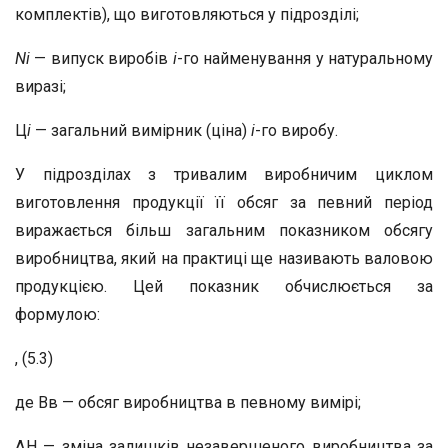
комплектів), що виготовляються у підрозділі;
N
і
— випуск виробів
і
-го найменування у натуральному
виразі;
Ц
і
— загальний вимірник (ціна)
і
-го виробу.
У підрозділах з тривалим виробничим циклом
виготовлення продукції її обсяг за певний період
виражається більш загальним показником обсягу
виробництва, який на практиці ще називають валовою
продукцією. Цей показник обчислюється за
формулою:
, (5.3)
де Вв — обсяг виробництва в певному вимірі;
ΔН — зміна залишків незавершеного виробництва за