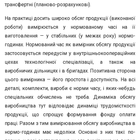
трансфертні (планово-розрахункові).
На практиці досить широко обсяг продукції (виконаної
роботи) вимірюється у нормованому часі на її
виготовлення — у стабільних (у межах року) нормо-
годинах. Нормований час як вимірник обсягу продукції
застосовується передусім у внутрішньокоопераційних
цехах технологічної спеціалізації, а також на
виробничих дільницях і в бригадах. Позитивна сторона
цього вимірника — його простота і доступність. На всі
деталі, комплекти, вироби є норми часу, і яких-небудь
спеціальних обчислень не треба. Динаміка обсягу
виробництва тут відповідає динаміці трудомісткості
продукції, що спрощує формування фонду оплати
праці. Разом з тим вимірювання обсягу виробництва в
нормо-годинах має недоліки. Основні з них такі: по-