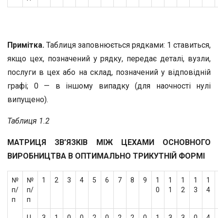
Примітка.
Таблиця заповнюється рядками: 1 ставиться,
якщо цех, позначений у рядку, передає деталі, вузли,
послуги в цех або на склад, позначений у відповідній
графі; 0 — в іншому випадку (для наочності нулі
випущено).
Таблиця 1.2
МАТРИЦЯ ЗВ’ЯЗКІВ МІЖ ЦЕХАМИ ОСНОВНОГО
ВИРОБНИЦТВА В ОПТИМАЛЬНО ТРИКУТНІЙ ФОРМІ
№
№
1
2
3
4
5
6
7
8
9
1
1
1
1
1
п/
п/
0
1
2
3
4
п
п
Ц
3
1
0
0
2
0
2
2
0
1
3
3
0
4