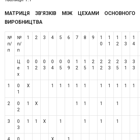
МАТРИЦЯ ЗВ’ЯЗКІВ МІЖ ЦЕХАМИ ОСНОВНОГО
ВИРОБНИЦТВА
№
№
1
2
3
4
5
6
7
8
9
1
1
1
1
1
п/
п/
0
1
2
3
4
п
п
Ц
0
0
0
0
0
0
1
1
2
2
2
2
3
3
е
1
2
3
4
5
9
2
5
1
2
3
5
1
3
х
1
0
Х
1
1
1
1
1
1
1
1
1
1
1
2
0
1
Х
1
1
1
1
2
3
0
1
1
Х
1
1
1
1
3
4
0
Х
1