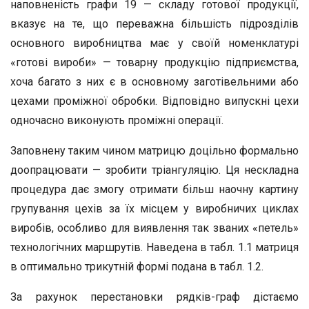
наповненість графи 19 — складу готової продукції,
вказує на те, що переважна більшість підрозділів
основного виробництва має у своїй номенклатурі
«готові вироби» — товарну продукцію підприємства,
хоча багато з них є в основному заготівельними або
цехами проміжної обробки. Відповідно випускні цехи
одночасно виконують проміжні операції.
Заповнену таким чином матрицю доцільно формально
доопрацювати — зробити тріангуляцію. Ця нескладна
процедура дає змогу отримати більш наочну картину
групування цехів за їх місцем у виробничих циклах
виробів, особливо для виявлення так званих «петель»
технологічних маршрутів. Наведена в табл. 1.1 матриця
в оптимально трикутній формі подана в табл. 1.2.
За рахунок перестановки рядків-граф дістаємо