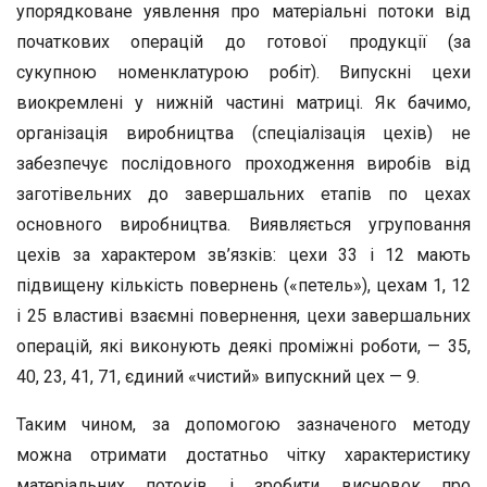
упорядковане уявлення про матеріальні потоки від
початкових операцій до готової продукції (за
сукупною номенклатурою робіт). Випускні цехи
виокремлені у нижній частині матриці. Як бачимо,
організація виробництва (спеціалізація цехів) не
забезпечує послідовного проходження виробів від
заготівельних до завершальних етапів по цехах
основного виробництва. Виявляється угруповання
цехів за характером зв’язків: цехи 33 і 12 мають
підвищену кількість повернень («петель»), цехам 1, 12
і 25 властиві взаємні повернення, цехи завершальних
операцій, які виконують деякі проміжні роботи, — 35,
40, 23, 41, 71, єдиний «чистий» випускний цех — 9.
Таким чином, за допомогою зазначеного методу
можна отримати достатньо чітку характеристику
матеріальних потоків і зробити висновок про