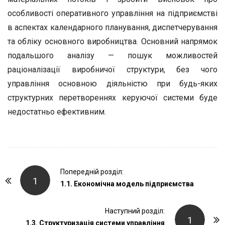
особливості оперативного управління на підприємстві
в аспектах календарного планування, диспетчерування
та обліку основного виробництва. Основний напрямок
подальшого аналізу — пошук можливостей
раціоналізації виробничої структури, без чого
управління основною діяльністю при будь-яких
структурних перетвореннях керуючої системи буде
недостатньо ефективним.
P
Попередній розділ:
1
o
1.1. Економічна модель підприємства
s
t
Наступний розділ:
1
1.3. Структуризація системи управління