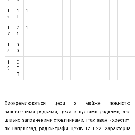
1
4
1
6
1
1
7
1
7
1
1
0
8
9
1
С
9
Г
П
Виокремлюються цехи з майже повністю
заповненими рядками, цехи з пустими рядками, але
щільно заповненими стовпчиками, і так звані «хрести»,
як наприклад, рядки-графи цехів 12 і 22. Характерна