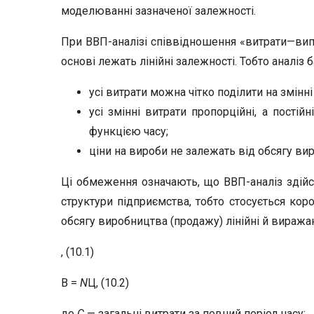
моделюванні зазначеної залежності.
При ВВП-аналізі співвідношення «витрати—вип
основі лежать лінійні залежності. Тобто аналіз 
усі витрати можна чітко поділити на змінні 
усі змінні витрати пропорційні, а постій
функцією часу;
ціни на вироби не залежать від обсягу ви
Ці обмеження означають, що ВВП-аналіз здійс
структури підприємства, тобто стосується коро
обсягу виробництва (продажу) лінійні й виража
, (10.1)
В =
N
Ц, (10.2)
де
С
— загальні витрати за певний період часу;