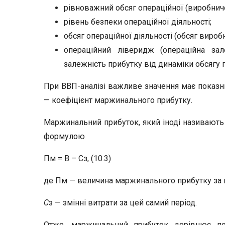
рівноважний обсяг операційної (виробничої
рівень безпеки операційної діяльності;
обсяг операційної діяльності (обсяг вироб
операційний ліверидж (операційна зал
залежність прибутку від динаміки обсягу п
При ВВП-аналізі важливе значення має показн
— коефіцієнт маржинального прибутку.
Маржинальний прибуток, який іноді називають 
формулою
Пм = В – Сз, (10.3)
де Пм — величина маржинального прибутку за пе
С
з — змінні витрати за цей самий період.
Отже, маржинальний прибуток дорівнює пос