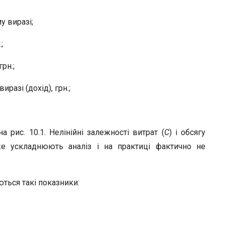
у виразі;
;
рн.;
разі (дохід), грн.;
а рис. 10.1. Нелінійні залежності витрат (
С
) і обсягу
же ускладнюють аналіз і на практиці фактично не
ться такі показники: