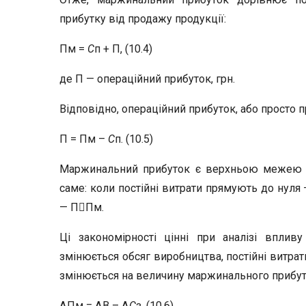
прибутку від продажу продукції:
Пм =
С
п + П, (10.4)
де П — операційний прибуток, грн.
Відповідно, операційний прибуток, або просто п
П = Пм –
С
п. (10.5)
Маржинальний прибуток є верхньою межею п
саме: коли постійні витрати прямують до нуля
— ППм.
Ці закономірності цінні при аналізі вплив
змінюється обсяг виробництва, постійні витра
змінюється на величину маржинального прибут
ΔПм = ΔВ – Δ
С
з, (10.6)