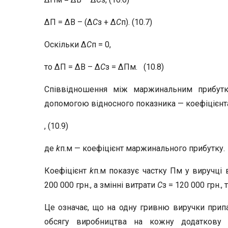
ΔП = ΔВ – (Δ
С
з + Δ
С
п). (10.7)
Оскільки Δ
С
п = 0,
то ΔП = ΔВ – Δ
С
з = ΔПм. (10.8)
Співвідношення між маржинальним прибутк
допомогою відносного показника — коефіцієнт
, (10.9)
де
k
п.м — коефіцієнт маржинального прибутку.
Коефіцієнт
k
п.м показує частку Пм у виручці 
200 000 грн., а змінні витрати
С
з = 120 000 грн., 
Це означає, що на одну гривню виручки припа
обсягу виробництва на кожну додаткову