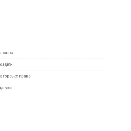
S
оловна
озділи
вторське право
S
ідгуки