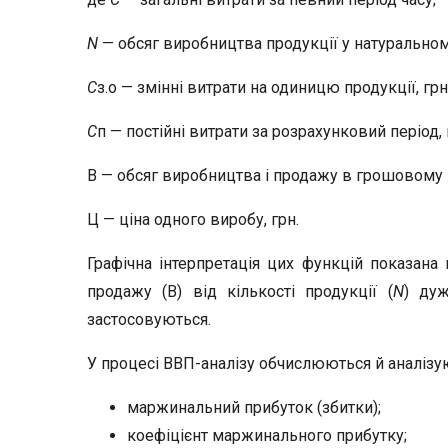
N
— обсяг виробництва продукції у натуральном
С
з.о — змінні витрати на одиницю продукції, грн.
С
п — постійні витрати за розрахунковий період, г
В — обсяг виробництва і продажу в грошовому ви
Ц — ціна одного виробу, грн.
Графічна інтерпретація цих функцій показана н
продажу (В) від кількості продукції (
N
) ду
застосовуються.
У процесі ВВП-аналізу обчислюються й аналізую
маржинальний прибуток (збитки);
коефіцієнт маржинального прибутку;