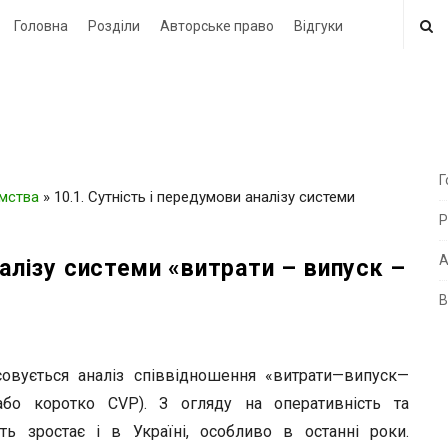
Головна
Розділи
Авторське право
Відгуки
Г
ємства
»
10.1. Сутність і передумови аналізу системи
i
Р
t
e
А
налізу системи «витрати – випуск –
В
i
d
e
совується аналіз співвідношення «витрати—випуск—
b
s, або коротко CVP). З огляду на оперативність та
a
ть зростає і в Україні, особливо в останні роки.