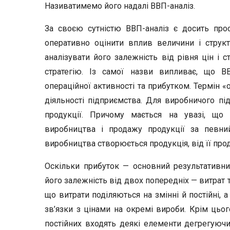
Називатимемо його надалі ВВП-аналіз.
За своєю сутністю ВВП-аналіз є досить прос
оперативно оцінити вплив величини і структ
аналізувати його залежність від рівня цін і 
стратегію. Із самої назви випливає, що ВВ
операційної активності та прибутком. Термін «
діяльності підприємства. Для виробничого пі
продукції. Причому мається на увазі, що 
виробництва і продажу продукції за певний
виробництва створюється продукція, від її пр
Оскільки прибуток — основний результативни
його залежність від двох попередніх — витрат 
що витрати поділяються на змінні й постійні, 
зв’язки з цінами на окремі вироби. Крім цього
постійних входять деякі елементи дегрегуючи