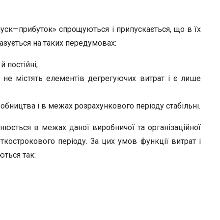
уск—прибуток» спрощуються і припускається, що в їх
базується на таких передумовах:
й постійні;
ні не містять елементів дегрегуючих витрат і є лише
робництва і в межах розрахункового періоду стабільні.
нюється в межах даної виробничої та організаційної
ткострокового періоду. За цих умов функції витрат і
ються так: