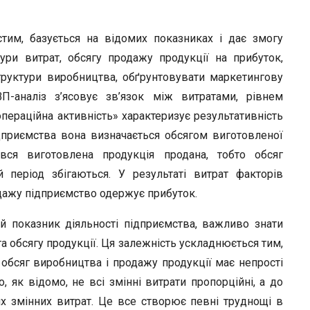
r
тим, базується на відомих показниках і дає змогу
ури витрат, обсягу продажу продукції на прибуток,
структури виробництва, обґрунтовувати маркетингову
П-аналіз з’ясовує зв’язок між витратами, рівнем
операційна активність» характеризує результативність
дприємства вона визначається обсягом виготовленої
вся виготовлена продукція продана, тобто обсяг
 період збігаються. У результаті витрат факторів
одажу підприємство одержує прибуток.
й показник діяльності підприємства, важливо знати
та обсягу продукції. Ця залежність ускладнюється тим,
а обсяг виробництва і продажу продукції має непрості
, як відомо, не всі змінні витрати пропорційні, а до
х змінних витрат. Це все створює певні труднощі в