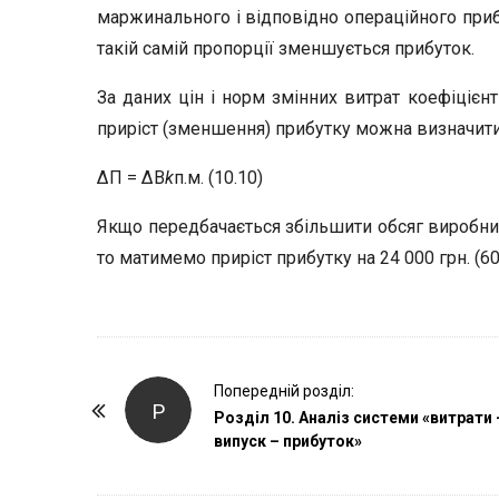
маржинального і відповідно операційного приб
такій самій пропорції зменшується прибуток.
За даних цін і норм змінних витрат коефіцієн
приріст (зменшення) прибутку можна визначити
ΔП = ΔВ
k
п.м. (10.10)
Якщо передбачається збільшити обсяг виробниц
то матимемо приріст прибутку на 24 000 грн. (60 
P
Попередній розділ:
Р
o
Розділ 10. Аналіз системи «витрати 
випуск – прибуток»
s
t