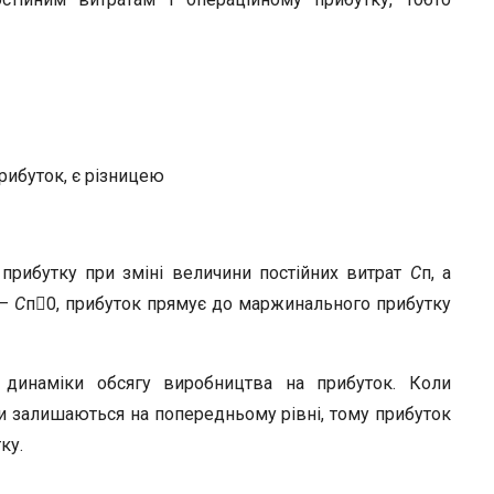
рибуток, є різницею
рибутку при зміні величини постійних витрат
С
п, а
 —
С
п0, прибуток прямує до маржинального прибутку
у динаміки обсягу виробництва на прибуток. Коли
ти залишаються на попередньому рівні, тому прибуток
ку.