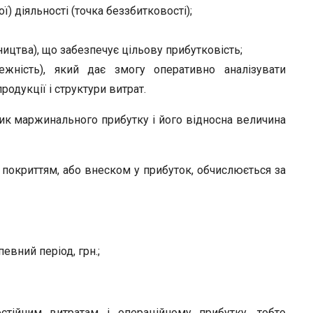
) діяльності (точка беззбитковості);
ництва), що забезпечує цільову прибутковість;
ежність), який дає змогу оперативно аналізувати
родукції і структури витрат.
ик маржинального прибутку і його відносна величина
покриттям, або внеском у прибуток, обчислюється за
вний період, грн.;
тійним витратам і операційному прибутку, тобто