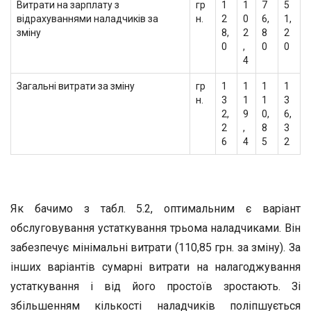
Витрати на зарплату з
гр
1
1
7
5
відрахуваннями наладчиків за
н.
2
0
6,
1,
зміну
8,
2
8
2
0
,
0
0
4
Загальні витрати за зміну
гр
1
1
1
1
н.
3
1
1
3
2,
9
0,
6,
2
,
8
3
6
4
5
2
Як бачимо з табл. 5.2, оптимальним є варіант
обслуговування устаткування трьома наладчиками. Він
забезпечує мінімальні витрати (110,85 грн. за зміну). За
інших варіантів сумарні витрати на налагоджування
устаткування і від його простоїв зростають. Зі
збільшенням кількості наладчиків поліпшується