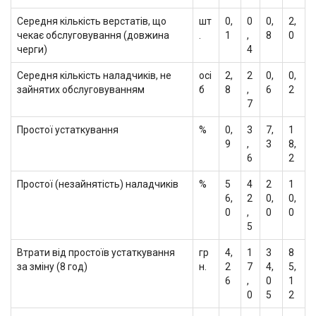
Середня кількість верстатів, що
шт
0,
0
0,
2,
чекає обслуговування (довжина
.
1
,
8
0
черги)
4
Середня кількість наладчиків, не
осі
2,
2
0,
0,
зайнятих обслуговуванням
б
8
,
6
2
7
Простої устаткування
%
0,
3
7,
1
9
,
3
8,
6
2
Простої (незайнятість) наладчиків
%
5
4
2
1
6,
2
0,
0,
0
,
0
0
5
Втрати від простоїв устаткування
гр
4,
1
3
8
за зміну (8 год)
н.
2
7
4,
5,
6
,
0
1
0
5
2