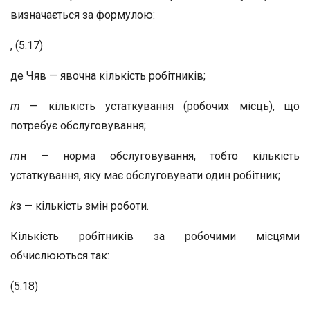
визначається за формулою:
, (5.17)
де Чяв — явочна кількість робітників;
m
— кількість устаткування (робочих місць), що
потребує обслуговування;
m
н — норма обслуговування, тобто кількість
устаткування, яку має обслуговувати один робітник;
k
з — кількість змін роботи.
Кількість робітників за робочими місцями
обчислюються так:
(5.18)