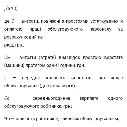
, (5.20)
де
С
— витрати, пов’язані з простоями устаткування й
оплатою праці обслуговуючого персоналу за
розрахунковий пе-
ріод, грн.;
С
м — витрати (втрати) внаслідок простою верстата
(машини) протягом однієї години, грн.;
L
— середня кількість верстатів, що чекає
обслуговування (довжина черги);
С
о — середньогодинна зарплата одного
обслуговуючого робітника, грн.;
Чо — кількість робітників, зайнятих обслуговуванням;