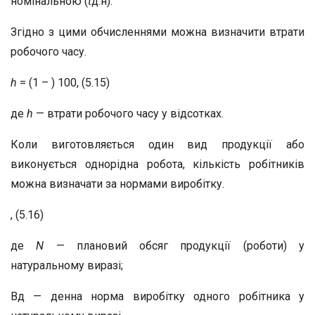
номінальною (
t
д.н).
Згідно з цими обчисленнями можна визначити втрати
робочого часу.
h
= (1 – ) 100, (5.15)
де
h
— втрати робочого часу у відсотках.
Коли виготовляється один вид продукції або
виконується однорідна робота, кількість робітників
можна визначати за нормами виробітку.
, (5.16)
де
N
— плановий обсяг продукції (роботи) у
натуральному виразі;
Вд — денна норма виробітку одного робітника у