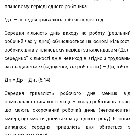
плановому періоді одного робітника;
t
д.c — середня тривалість робочого дня, год.
Середня кількість днів виходу на роботу (реальний
робочий час у днях) обчислюється на основі кількості
робочих днів у плановому періоді за календарем (Др) і
середньої кількості днів невиходів згідно з трудовим
законодавством (відпустки, хвороба та ін.) — Дн, тобто
Дп = Др – Дн . (5.14)
Середня тривалість робочого дня менша від
номінальної тривалості, якщо у складі робітників є такі,
що мають скорочений робочий день (неповнолітні,
матері, що мають дітей віком до одного року). В інших
випадках середня тривалість дня збігається з