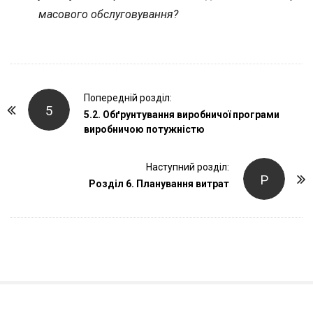
масового обслуговування?
P
Попередній розділ:
5
o
5.2. Обґрунтування виробничої програми
виробничою потужністю
s
t
Наступний розділ:
N
Р
Розділ 6. Планування витрат
a
v
i
g
a
t
i