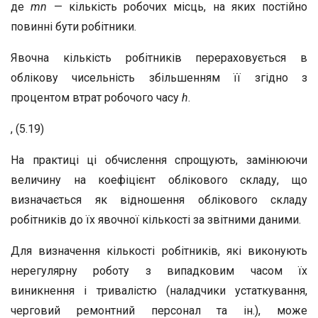
де
m
n
— кількість робочих місць, на яких постійно
повинні бути робітники.
Явочна кількість робітників перераховується в
облікову чисельність збільшенням її згідно з
процентом втрат робочого часу
h
.
, (5.19)
На практиці ці обчислення спрощують, замінюючи
величину на коефіцієнт облікового складу, що
визначається як відношення облікового складу
робітників до їх явочної кількості за звітними даними.
Для визначення кількості робітників, які виконують
нерегулярну роботу з випадковим часом їх
виникнення і тривалістю (наладчики устаткування,
черговий ремонтний персонал та ін.), може