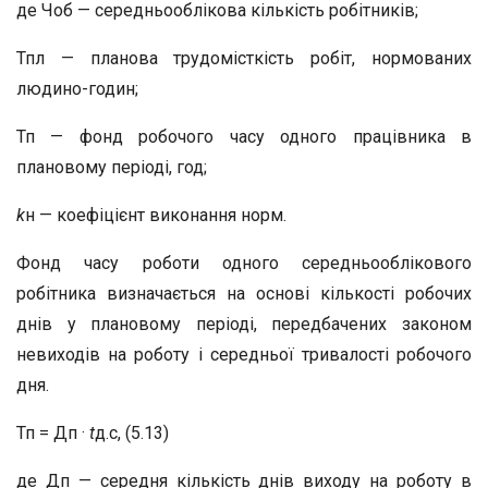
де Чоб — середньооблікова кількість робітників;
Тпл — планова трудомісткість робіт, нормованих
людино-годин;
Тп — фонд робочого часу одного працівника в
плановому періоді, год;
k
н — коефіцієнт виконання норм.
Фонд часу роботи одного середньооблікового
робітника визначається на основі кількості робочих
днів у плановому періоді, передбачених законом
невиходів на роботу і середньої тривалості робочого
дня.
Тп = Дп ·
t
д.c, (5.13)
де Дп — середня кількість днів виходу на роботу в