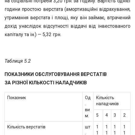
на соціальні потреби 3,20 грн. за годину. Вартість однієї
години простою верстата (амортизаційні відрахування,
утримання верстата і площі, яку він займає, втрачений
дохід унаслідок відсутності віддачі від інвестованого
капіталу та ін.) — 5,32 грн.
Таблиця 5.2
ПОКАЗНИКИ ОБСЛУГОВУВАННЯ ВЕРСТАТІВ
ЗА РІЗНОЇ КІЛЬКОСТІ НАЛАДЧИКІВ
Показник
Од
Кількість
.
наладчиків
ви
5
4
3
2
м.
Кількість верстатів
шт
1
1
1
1
.
1
1
1
1