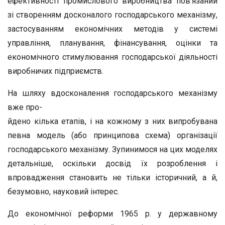
ефективності промислового виробництва пов’язаний
зі створенням досконалого господарського механізму,
застосуванням економічних методів у системі
управління, планування, фінансування, оцінки та
економічного стимулювання господарської діяльності
виробничих підприємств.
На шляху вдосконалення господарського механізму
вже про-
йдено кілька етапів, і на кожному з них випробувана
певна модель (або принципова схема) організації
господарського механізму. Зупинимося на цих моделях
детальніше, оскільки досвід їх розроблення і
впровадження становить не тільки історичний, а й,
безумовно, науковий інтерес.
До економічної реформи 1965 р. у державному