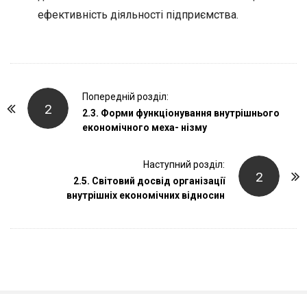
ефективність діяльності підприємства.
P
Попередній розділ:
2
o
2.3. Форми функціонування внутрішнього
економічного меха- нізму
s
t
Наступний розділ:
N
2
2.5. Світовий досвід організації
a
внутрішніх економічних відносин
v
i
g
a
t
i