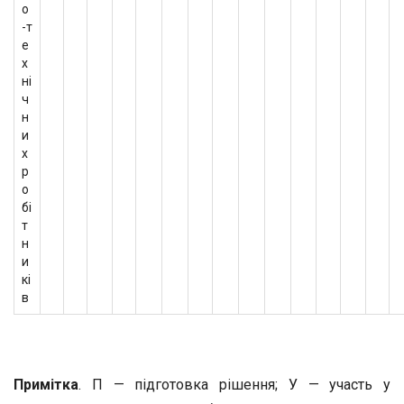
о
-т
е
х
ні
ч
н
и
х
р
о
бі
т
н
и
кі
в
Примітка
. П — підготовка рішення; У — участь у