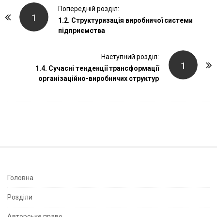
P
Попередній розділ:
1
o
1.2. Структуризація виробничої системи
підприємства
s
t
Наступний розділ:
N
1
1.4. Сучасні тенденції трансформації
a
організаційно-виробничих структур
v
i
g
a
t
i
o
n
S
Головна
i
Розділи
t
Авторське право