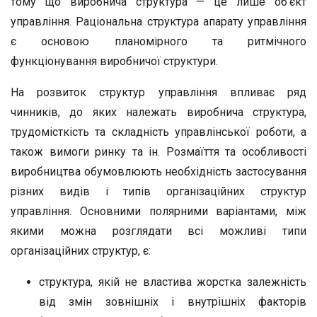
тому що виробнича структура — це лише об’єкт
управління. Раціональна структура апарату управління
є основою планомірного та ритмічного
функціонування виробничої структури.
На розвиток структур управління впливає ряд
чинників, до яких належать виробнича структура,
трудомісткість та складність управлінської роботи, а
також вимоги ринку та ін. Розмаїття та особливості
виробництва обумовлюють необхідність застосування
різних видів і типів організаційних структур
управління. Основними полярними варіантами, між
якими можна розглядати всі можливі типи
організаційних структур, є:
структура, якій не властива жорстка залежність
від змін зовнішніх і внутрішніх факторів