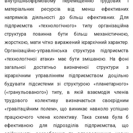
внутрішньофірмовому переміщенню трудових і
матеріальних ресурсів від менш ефективних
напрямків діяльності до більш ефективних. Для
підприємств «технологічного» типу організаційна
структура повинна бути більш механістичною,
жорсткою, мати чітко виражений ієрархічний характер.
Організаційно-управлінська структура підприємств
«технологічної атаки» має бути змішаною. На фоні
загальної достатньо визначеної структури з
ієрархічним управлінням підприємством доцільно
будувати підсистеми зі структурою «планетарного»
(«гранульованого») типу, в якій взаємодія членів
трудового колективу визначається своєрідним
«гравітаційним полем», що виникає навколо успішно
працюючого члена колективу. Така схема була б
ефективною для підрозділів підприємства, що