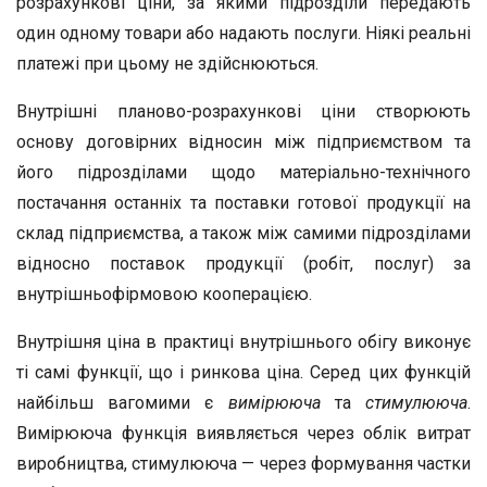
розрахункові ціни, за якими підрозділи передають
один одному товари або надають послуги. Ніякі реальні
платежі при цьому не здійснюються.
Внутрішні планово-розрахункові ціни створюють
основу договірних відносин між підприємством та
його підрозділами щодо матеріально-технічного
постачання останніх та поставки готової продукції на
склад підприємства, а також між самими підрозділами
відносно поставок продукції (робіт, послуг) за
внутрішньофірмовою кооперацією.
Внутрішня ціна в практиці внутрішнього обігу виконує
ті самі функції, що і ринкова ціна. Серед цих функцій
найбільш вагомими є
вимірююча
та
стимулююча
.
Вимірююча функція виявляється через облік витрат
виробництва, стимулююча — через формування частки