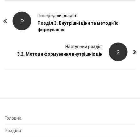
P
Попередній розділ:
Р
o
Розділ 3. Внутрішні ціни та методи їх
формування
s
t
Наступний розділ:
N
3
3.2. Методи формування внутрішніх цін
a
v
i
g
a
t
i
o
S
Головна
n
i
Розділи
t