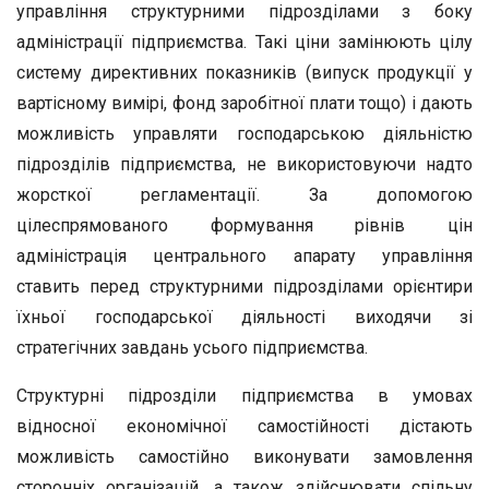
управління структурними підрозділами з боку
адміністрації підприємства. Такі ціни замінюють цілу
систему директивних показників (випуск продукції у
вартісному вимірі, фонд заробітної плати тощо) і дають
можливість управляти господарською діяльністю
підрозділів підприємства, не використовуючи надто
жорсткої регламентації. За допомогою
цілеспрямованого формування рівнів цін
адміністрація центрального апарату управління
ставить перед структурними підрозділами орієнтири
їхньої господарської діяльності виходячи зі
стратегічних завдань усього підприємства.
Структурні підрозділи підприємства в умовах
відносної економічної самостійності дістають
можливість самостійно виконувати замовлення
сторонніх організацій, а також здійснювати спільну