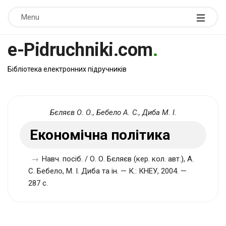
Menu
e-Pidruchniki.com
.
Бібліотека електронних підручників
Бєляєв О. О., Бебело А. С., Диба М. І.
Економічна політика
→
Навч. посіб. / О. О. Бєляєв (кер. кол. авт.), А.
С. Бебело, М. І. Диба та ін. — К.: КНЕУ, 2004. —
287 с.