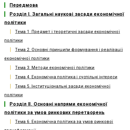
Передмова
Розділ І. Загальні наукові засади економічної
політики
Тема 1. Предмет і теоретичні засади економічної
політики
Тема 2. Основні принципи формування і реалізації
економічної політики
Тема 3. Методи економічної політики
Тема 4. Економічна політика і суспільні інтереси
Тема 5. Інституціональні засади економічної
політики
Розділ ІІ. Основні напрями економічної
політики за умов ринкових перетворень
Тема 6. Економічна політика за умов ринкової