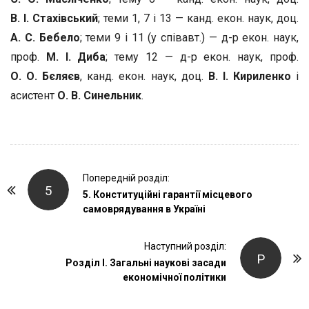
В. І. Стахівський
; теми 1, 7 і 13 — канд. екон. наук, доц.
А. С. Бебело
; теми 9 і 11 (у співавт.) — д-р екон. наук,
проф.
М. І. Диба
; тему 12 — д-р екон. наук, проф.
О. О. Бєляєв
, канд. екон. наук, доц.
В. І. Кириленко
і
асистент
О. В. Синельник
.
P
Попередній розділ:
5
o
5. Конституційні гарантії місцевого
самоврядування в Україні
s
t
Наступний розділ:
N
Р
Розділ І. Загальні наукові засади
a
економічної політики
v
i