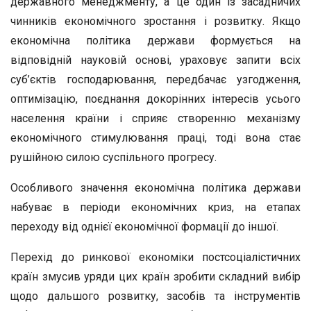
державного менеджменту, а це один із засадничих
чинників економічного зростання і розвитку. Якщо
економічна політика держави формується на
відповідній науковій основі, ураховує запити всіх
суб’єктів господарювання, передбачає узгодження,
оптимізацію, поєднання докорінних інтересів усього
населення країни і сприяє створенню механізму
економічного стимулювання праці, тоді вона стає
рушійною силою суспільного прогресу.
Особливого значення економічна політика держави
набуває в періоди економічних криз, на етапах
переходу від однієї економічної формації до іншої.
Перехід до ринкової економіки постсоціалістичних
країн змусив уряди цих країн зробити складний вибір
щодо дальшого розвитку, засобів та інструментів