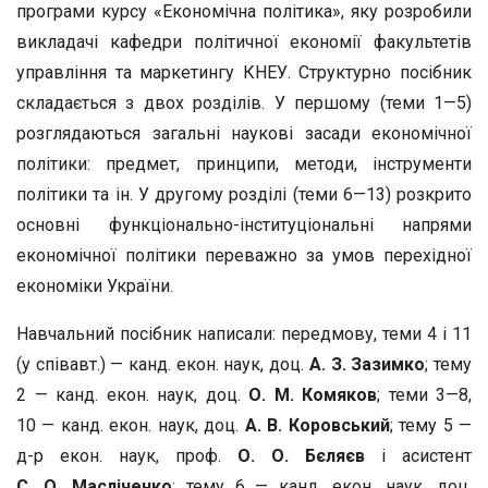
програми курсу «Економічна політика», яку розробили
викладачі кафедри політичної економії факультетів
управління та маркетингу КНЕУ. Структурно посібник
складається з двох розділів. У першому (теми 1—5)
розглядаються загальні наукові засади економічної
політики: предмет, принципи, методи, інструменти
політики та ін. У другому розділі (теми 6—13) розкрито
основні функціонально-інституціональні напрями
економічної політики переважно за умов перехідної
економіки України.
Навчальний посібник написали: передмову, теми 4 і 11
(у співавт.) — канд. екон. наук, доц.
А. З. Зазимко
; тему
2 — канд. екон. наук, доц.
О. М. Комяков
; теми 3—8,
10 — канд. екон. наук, доц.
А. В. Коровський
; тему 5 —
д-р екон. наук, проф.
О. О. Бєляєв
і асистент
С. О. Масліченко
; тему 6 — канд. екон. наук, доц.