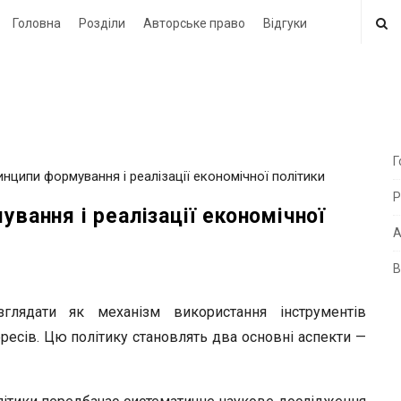
Головна
Розділи
Авторське право
Відгуки
Г
инципи формування і реалізації економічної політики
i
Р
t
ування і реалізації економічної
e
А
В
i
d
глядати як механізм використання інструментів
e
ресів. Цю політику становлять два основні аспекти —
b
a