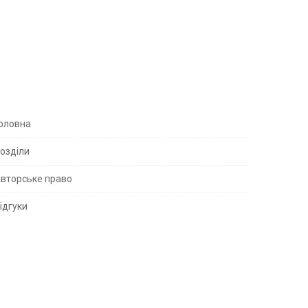
S
оловна
озділи
вторське право
S
ідгуки