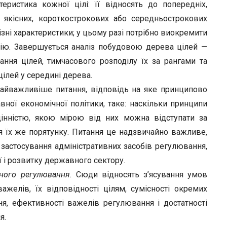
теристика кожної цілі: її відносять до попередніх,
о якісних, короткострокових або середньострокових
ізні характеристики; у цьому разі потрібно виокремити
ацію. Завершується аналіз побудовою дерева цілей —
вання цілей, тимчасового розподілу їх за рангами та
лей у середині дерева.
йважливіше питання, відповідь на яке принципово
ної економічної політики, таке: наскільки принципи
інністю, якою мірою від них можна відступати за
 їх же порятунку. Питання це надзвичайно важливе,
застосування адміністративних засобів регулювання,
 і розвитку державного сектору.
вного регулювання.
Сюди відносять з’ясування умов
желів, їх відповідності цілям, сумісності окремих
ня, ефективності важелів регулювання і достатності
я.