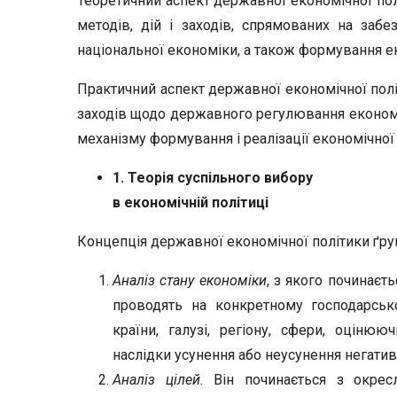
Теоретичний аспект державної економічної по
методів, дій і заходів, спрямованих на заб
національної економіки, а також формування е
Практичний аспект державної економічної полі
заходів щодо державного регулювання економік
механізму формування і реалізації економічної 
1. Теорія суспільного вибору
в економічній політиці
Концепція державної економічної політики ґру
Аналіз стану економіки
, з якого починаєт
проводять на конкретному господарськ
країни, галузі, регіону, сфери, оцінюю
наслідки усунення або неусунення негати
Аналіз цілей.
Він починається з окресл