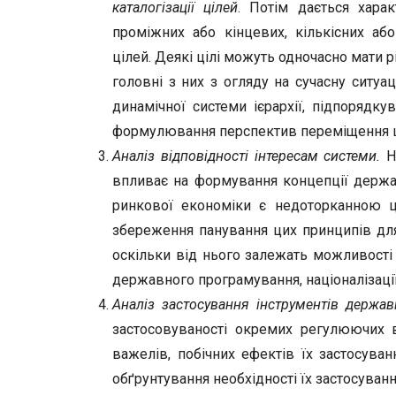
каталогізації цілей
. Потім дається харак
проміжних або кінцевих, кількісних аб
цілей. Деякі цілі можуть одночасно мати р
головні з них з огляду на сучасну ситу
динамічної системи ієрархії, підпорядку
формулювання перспектив переміщення ці
Аналіз відповідності інтересам системи.
На
впливає на формування концепції держав
ринкової економіки є недоторканною ц
збереження панування цих принципів для
оскільки від нього залежать можливості 
державного програмування, націоналізації
Аналіз застосування інструментів держа
застосовуваності окремих регулюючих ва
важелів, побічних ефектів їх застосуван
обґрунтування необхідності їх застосуванн