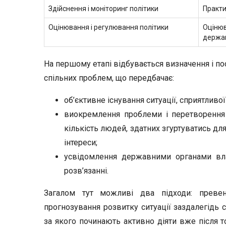
Здійснення і моніторинг політики
Практи
Оцінювання і регулювання політики
Оцінюв
держав
На першому етапі відбувається визначення і по
спільних проблем, що передбачає:
об’єктивне існування ситуації, сприятливо
виокремлення проблеми і перетворення 
кількість людей, здатних згуртуватись для 
інтереси;
усвідомлення державними органами вла
розв’язанні.
Загалом тут можливі два підходи: превен
прогнозування розвитку ситуації заздалегідь с
за якого починають активно діяти вже після т