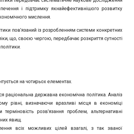
літики передбачає систематичне наукове дослідження
r
езпечення і підтримку якнайефективнішого розвитку
кономічного мислення.
тики пов’язаний із розробленням системи конкретних
и, що, своєю чергою, передбачає розкриття сутності
політики.
нтується на чотирьох елементах.
ься раціональна державна економічна політика. Аналіз
ому рівні, визначаючи вразливі місця в економіці
чи терміновість розв’язання проблем, альтернативні
вних явищ.
ення всіх можливих цілей взагалі, з так званої