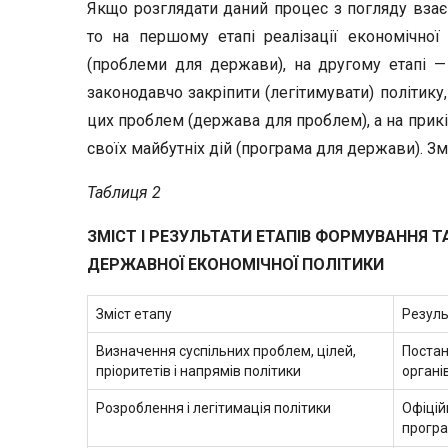
Якщо розглядати даний процес з погляду вза
то на першому етапі реалізації економічно
(проблеми для держави), на другому етапі — 
законодавчо закріпити (легітимувати) політику
цих проблем (держава для проблем), а на прикі
своїх майбутніх дій (програма для держави). Змі
Таблиця 2
ЗМІСТ І РЕЗУЛЬТАТИ ЕТАПІВ ФОРМУВАННЯ ТА
ДЕРЖАВНОЇ ЕКОНОМІЧНОЇ ПОЛІТИКИ
Зміст етапу
Резуль
Визначення суспільних проблем, цілей,
Постан
пріоритетів і напрямів політики
органі
Розроблення і легітимація політики
Офіцій
прогр