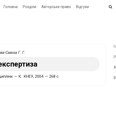
Головна
Розділи
Авторське право
Відгуки
Г
а-Савіна Г. Г.
i
Р
t
експертиза
e
А
ипліни. — К.: КНЕУ, 2004. — 268 с.
В
i
d
e
b
a