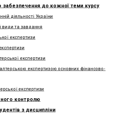
r
 забезпечення до кожної теми курсу
нній діяльності України
ї види та завдання
ької експертизи
 експертизи
лтерської експертизи
галтерською експертизою основних фінансово-
терської експертизи
ьного контролю
удентів з дисципліни