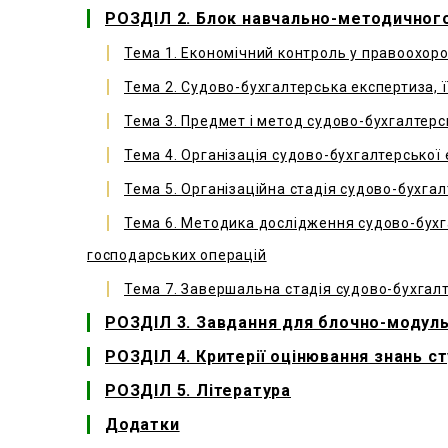
РОЗДІЛ 2. Блок навчально-методичного
Тема 1. Економічний контроль у правоохоро
Тема 2. Судово-бухгалтерська експертиза, ї
Тема 3. Предмет і метод судово-бухгалтерс
Тема 4. Організація судово-бухгалтерської
Тема 5. Організаційна стадія судово-бухга
Тема 6. Методика дослідження судово-бух
господарських операцій
Тема 7. Завершальна стадія судово-бухгал
РОЗДІЛ 3. Завдання для блочно-модул
РОЗДІЛ 4. Критерії оцінювання знань ст
РОЗДІЛ 5. Література
Додатки