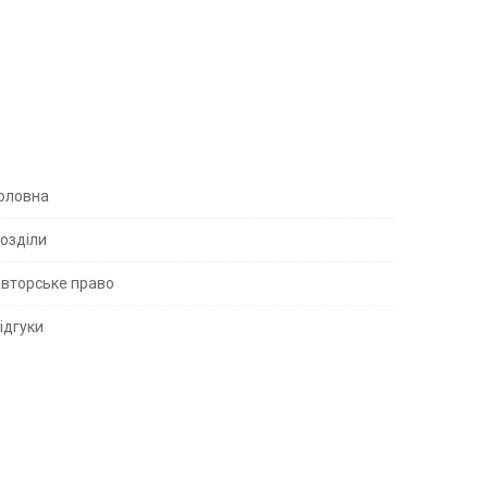
S
оловна
озділи
вторське право
S
ідгуки