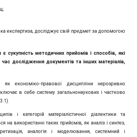
щ;
ька експертиза, досліджує свій предмет за допомогою
є сукупність методичних прийомів і способів, які
час дослідження документів та інших матеріалів,
зи як економіко-правової дисципліни нерозривно
 включає в себе систему загальнонаукових і частково
.1).
пів і категорій матеріалістичної діалектики та
ся на використанні таких прийомів, як аналіз і синтез,
кретизація, аналогія і моделювання, системний і