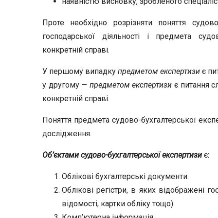
наявністю висновку, зробленого спеціаліст
Проте необхідно розрізняти поняття судов
господарської діяльності і предмета судо
конкретній справі.
У першому випадку
предметом експертизи
є пи
у другому —
предметом експертизи
є питання сл
конкретній справі.
Поняття предмета судово-бухгалтерської експер
дослідження.
Об’єктами судово-бухгалтерської експертизи
є:
Облікові бухгалтерські документи.
Облікові регістри, в яких відображені го
відомості, картки обліку тощо).
Комп’ютерна інформація.