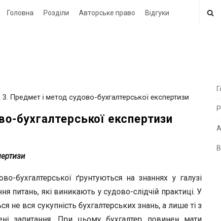
Головна
Розділи
Авторське право
Відгуки
Г
 3. Предмет і метод судово-бухгалтерської експертизи
i
Р
t
во-бухгалтерської експертизи
e
А
В
i
пертизи
d
во-бухгалтерської ґрунтуються на знаннях у галузі
e
ння питань, які виникають у судово-слідчій практиці. У
b
не вся сукупність бухгалтерських знань, а лише ті з
a
лені запитання. При цьому бухгалтер повинен мати