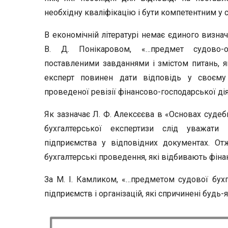
необхідну кваліфікацію і бути компетентним у с
В економічній літературі немає єдиного визна
В. Д. Понікаровом, «…предмет судово-о
поставленими завданнями і змістом питань, як
експерт повинен дати відповідь у своєму 
проведеної ревізії фінансово-господарської діял
Як зазначає Л. Ф. Алексєєва в «Основах суде
бухгалтерської експертизи слід уважати в
підприємства у відповідних документах. От
бухгалтерські проведення, які відбивають фінан
За М. І. Камликом, «…предметом судової бухга
підприємств і організацій, які спричинені будь-