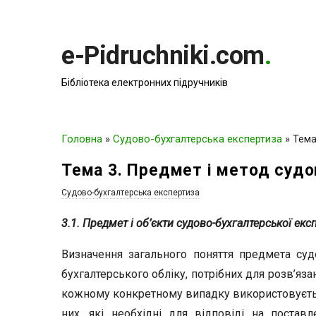
e-Pidruchniki.com
.
Бібліотека електронних підручників
Головна
»
Судово-бухгалтерська експертиза
»
Тема
Тема 3. Предмет і метод судо
Судово-бухгалтерська експертиза
3.1. Предмет і об’єкти судово-бухгалтерської екс
Визначення загального поняття предмета судо
бухгалтерського обліку, потрібних для розв’яза
кожному конкретному випадку використовується 
них, які необхідні для відповіді на постав