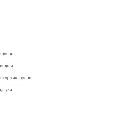
S
оловна
озділи
вторське право
S
ідгуки