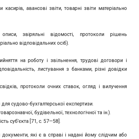
и касирів, авансові звіти, товарні звіти матеріально
і описи, звіряльні відомості, протоколи рішень
ріально відповідальних осіб).
ийняття на роботу і звільнення, трудові договори і
повідальність, листування з банками, різні довідки
відків, протоколи очних ставок, огляд і вилучення
 для судово-бухгалтерської експертизи.
варознавчої, будівельної, технологічної та ін.).
ь суб’єкта [71, с. 57—58].
документи, які є в справі і надані йому слідчим або