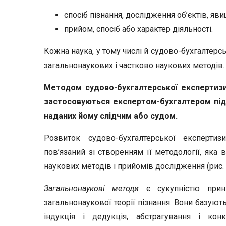
спосіб пізнання, дослідження об’єктів, яви
прийом, спосіб або характер діяльності.
Кожна наука, у тому числі й судово-бухгалтерс
загальнонаукових і частково наукових методів.
Методом судово-бухгалтерської експертизи 
застосовуються експертом-бухгалтером під 
наданих йому слідчим або судом.
Розвиток судово-бухгалтерської експерти
пов’язаний зі створенням її методології, яка
наукових методів і прийомів дослідження (рис. 3
Загальнонаукові методи
є сукупністю принци
загальнонаукової теорії пізнання. Вони базують
індукція і дедукція, абстрагування і кон