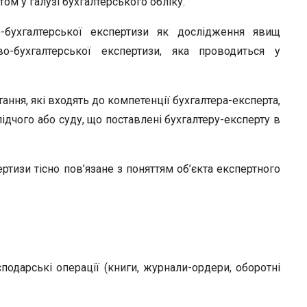
ом у галузі бухгалтерського обліку.
о-бухгалтерської експертизи як дослідження явищ
во-бухгалтерської експертизи, яка проводиться у
тання, які входять до компетенції бухгалтера-експерта,
ідчого або суду, що поставлені бухгалтеру-експерту в
тизи тісно пов’язане з поняттям об’єкта експертного
сподарські операції (книги, журнали-ордери, оборотні