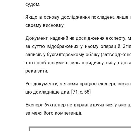
судом.
Якщо в основу дослідження покладена лише кс
своєму висновку.
Документ, наданий на дослідження експерту, ма
за суттю відображених у ньому операцій. Зг
записів у бухгалтерському обліку (затверджене
того щоб документ мав юридичну силу і доказо
реквізити.
Усі документи, з якими працює експерт, можна
що докладніше див. [71, с. 58].
Експерт-бухгалтер не вправі втручатися у вирі
за межі його компетенції.