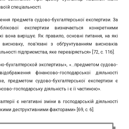
r
воїй спеціальності.
чення предмета судово-бухгалтерської експертизи. За
блікової експертизи визначається конкретними
і вона вирішує. Як правило, основні питання, на які
висновку, пов’язані з обґрунтуванням висновків
ьності підприємства, яке перевіряється» [72, с. 116].
бно-бухгалтерской экспертизы», «…предметом судово-
ідображення фінансово-господарської діяльності
же, предметом судово-бухгалтерської експертизи є
сово-господарську діяльність і є її частиною».
лтерії є негативні зміни в господарській діяльності
якими деструктивними факторами» [69, с. 6].