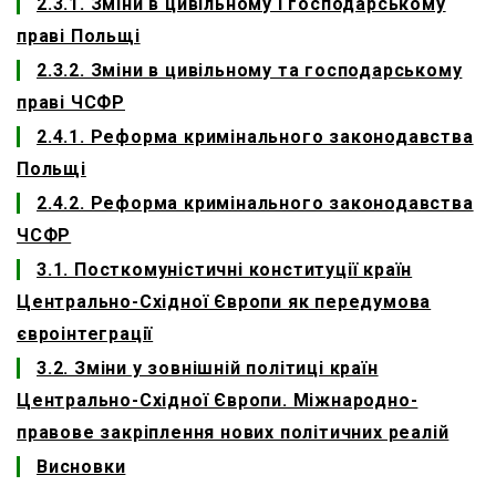
2.3.1. Зміни в цивільному і господарському
праві Польщі
2.3.2. Зміни в цивільному та господарському
праві ЧСФР
2.4.1. Реформа кримінального законодавства
Польщі
2.4.2. Реформа кримінального законодавства
ЧСФР
3.1. Посткомуністичні конституції країн
Центрально-Східної Європи як передумова
євроінтеграції
3.2. Зміни у зовнішній політиці країн
Центрально-Східної Європи. Міжнародно-
правове закріплення нових політичних реалій
Висновки