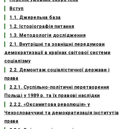
Вступ
1.1. Джерельна база
1.2. Історіографія питання
1.3. Методологія дослідження
2.1. Внутрішні та зовнішні передумови
демократизації в країнах світової системи
соціалізму
2.2. Демонтаж соціалістичної держави і
права
2.2.1. Суспільно-політичні перетворення
Польщі у 1989 р. та їх правові наслідки
2.2.2. «Оксамитова революція» у
Чехословаччині та демократизація інститутів
права