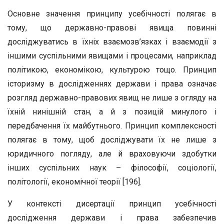
Основне значення принципу усебічності полягає в
тому, що державно-правові явища повинні
досліджуватись в їхніх взаємозв’язках і взаємодії з
іншими суспільними явищами і процесами, наприклад
політикою, економікою, культурою тощо. Принцип
історизму в дослідженнях держави і права означає
розгляд державно-правових явищ не лише з огляду на
їхній нинішній стан, а й з позицій минулого і
передбачення їх майбутнього. Принцип комплексності
полягає в тому, щоб досліджувати їх не лише з
юридичного погляду, але й враховуючи здобутки
інших суспільних наук – філософії, соціології,
політології, економічної теорії [196].
У контексті дисертації принцип усебічності
дослідження держави і права забезпечив