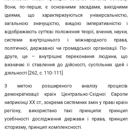
Вони, по-перше, є основними засадами, вихідними
ідеями, що характеризуються універсальністю,
загальною значущістю, вищою імперативністю і
відображають суттєві положення теорії, вчення, науки,
системи внутрішнього і міжнародного права,
політичної, державної чи громадської організації. По-
друге, це – внутрішнє переконання людини, що
визначає її ставлення до дійсності, суспільних ідей і
діяльності [262, с. 110-111].
З метою розширеного аналізу процесів
демократизації країн Центрально-Східної Європи
наприкінці ХХ ст., зокрема системних змін у праві країн
регіону, використано такі принципи: принцип
усебічності дослідження держави і права, принцип
історизму, принцип комплексності.