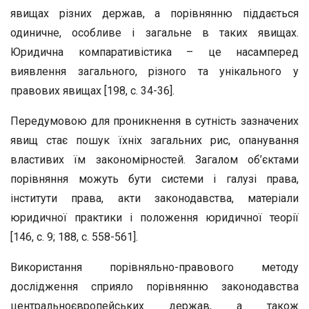
явищах різних держав, а порівнянню піддається
одиничне, особливе і загальне в таких явищах.
Юридична компаративістика – це насамперед
виявлення загального, різного та унікального у
правових явищах [198, с. 34-36].
Передумовою для проникнення в сутність зазначених
явищ стає пошук їхніх загальних рис, опанування
властивих їм закономірностей. Загалом об’єктами
порівняння можуть бути системи і галузі права,
інститути права, акти законодавства, матеріали
юридичної практики і положення юридичної теорії
[146, с. 9; 188, с. 558-561].
Використання порівняльно-правового методу
дослідження сприяло порівнянню законодавства
центральноєвропейських держав, а також