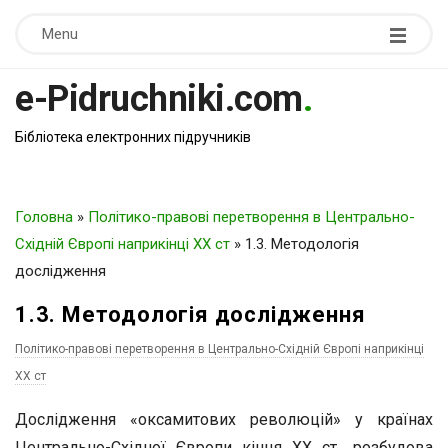
Menu
e-Pidruchniki.com
.
Бібліотека електронних підручників
Головна
»
Політико-правові перетворення в Центрально-
Східній Європі наприкінці ХХ ст
»
1.3. Методологія
дослідження
1.3. Методологія дослідження
Політико-правові перетворення в Центрально-Східній Європі наприкінці
ХХ ст
Дослідження «оксамитових революцій» у країнах
Центрально-Східної Європи кінця ХХ ст., розбудова