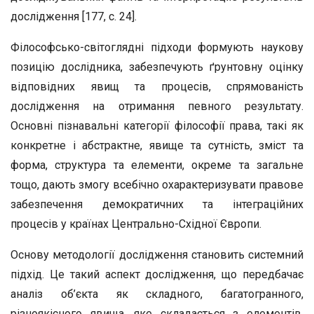
дослідження [177, с. 24].
Філософсько-світоглядні підходи формують наукову
позицію дослідника, забезпечують ґрунтовну оцінку
відповідних явищ та процесів, спрямованість
дослідження на отримання певного результату.
Основні пізнавальні категорії філософії права, такі як
конкретне і абстрактне, явище та сутність, зміст та
форма, структура та елементи, окреме та загальне
тощо, дають змогу всебічно охарактеризувати правове
забезпечення демократичних та інтеграційних
процесів у країнах Центрально-Східної Європи.
Основу методології дослідження становить системний
підхід. Це такий аспект дослідження, що передбачає
аналіз об’єкта як складного, багатогранного,
різноякісного явища, яке складається з елементів,