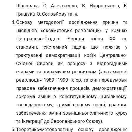
Шаповала, С. Алексєєнко, В. Навроцького, В.
Грищука, О. Соловйову та ін.
Основу методології дослідження причин та
наслідків «оксамитових революцій» у країнах
Центрально-Східної Європи кінця ХХ ст.
становить системний підхід, що полягає у
трактуванні демократизації країн Центрально-
Східної Європи як процесу з відповідними
етапами та динамічним розвитком («оксамитові
революції» 1989 -1990- х рр. та їхні передумови;
правове забезпечення процесів демократизації,
зокрема зміни в конституційному, цивільному,
господарському, кримінальному праві; правове
забезпечення зміни зовнішньополітичного курсу
та інтеграції до Європейського Союзу).
Теоретико-методологічну основу дослідження