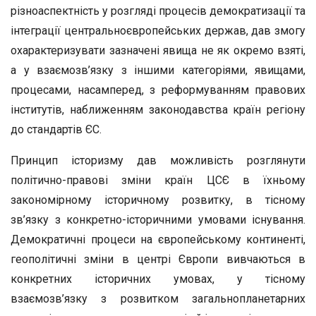
різноаспектність у розгляді процесів демократизації та
інтеграції центральноєвропейських держав, дав змогу
охарактеризувати зазначені явища не як окремо взяті,
а у взаємозв’язку з іншими категоріями, явищами,
процесами, насамперед, з реформуванням правових
інститутів, наближенням законодавства країн регіону
до стандартів ЄС.
Принцип історизму дав можливість розглянути
політично-правові зміни країн ЦСЄ в їхньому
закономірному історичному розвитку, в тісному
зв’язку з конкретно-історичними умовами існування.
Демократичні процеси на європейському континенті,
геополітичні зміни в центрі Європи вивчаються в
конкретних історичних умовах, у тісному
взаємозв’язку з розвитком загальнопланетарних