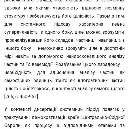
зв’язки між якими утворюють відносно незмінну
структуру і забезпечують його цілісність. Разом з тим,
для системного підходу характерна певна
суперечливість: з одного боку, ціле можна зрозуміти,
проаналізувавши його складові частини, і навпаки, а з
іншого боку – неможливо зрозуміти ціле в достатній
мірі навіть за допомогою найдосконалішого аналізу
частин та їх взаємодії. Розв’язання цього парадоксу –
необхідність для здійснення аналізу частин як
самостійних одиниць, тобто як інтегративних частин
цілого і, обов’язково, в контексті аналізу самого цілого
[266, с. 950-951].
У контексті дисертації системний підхід полягає у
трактуванні демократизації країн Центрально-Східної
Європи як процесу з відповідними етапами та