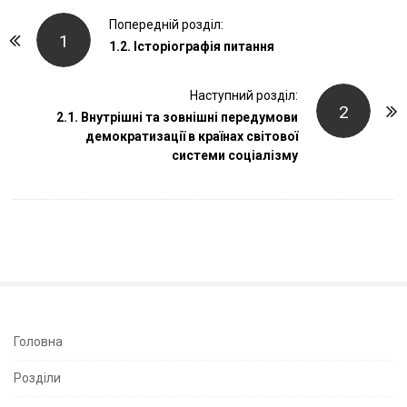
P
Попередній розділ:
1
o
1.2. Історіографія питання
s
t
Наступний розділ:
2
2.1. Внутрішні та зовнішні передумови
N
демократизації в країнах світової
a
системи соціалізму
v
i
g
a
t
i
o
n
S
Головна
i
Розділи
t