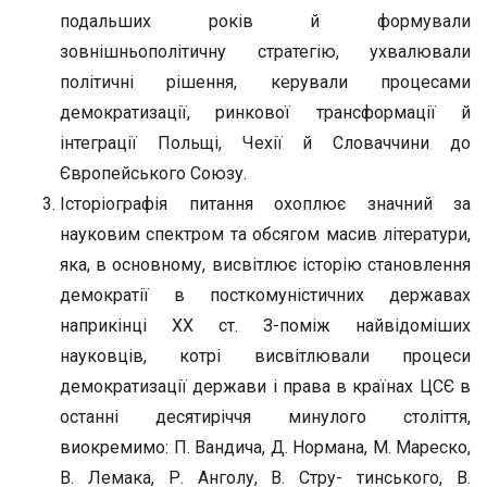
подальших років й формували
зовнішньополітичну стратегію, ухвалювали
політичні рішення, керували процесами
демократизації, ринкової трансформації й
інтеграції Польщі, Чехії й Словаччини до
Європейського Союзу.
Історіографія питання охоплює значний за
науковим спектром та обсягом масив літератури,
яка, в основному, висвітлює історію становлення
демократії в посткомуністичних державах
наприкінці ХХ ст. З-поміж найвідоміших
науковців, котрі висвітлювали процеси
демократизації держави і права в країнах ЦСЄ в
останні десятиріччя минулого століття,
виокремимо: П. Вандича, Д. Нормана, М. Мареско,
В. Лемака, Р. Анголу, В. Стру- тинського, В.