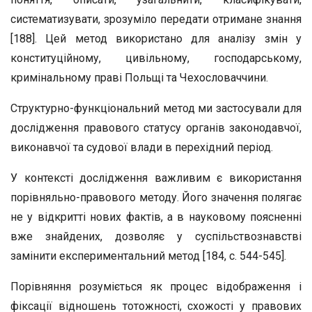
систематизувати, зрозуміло передати отримане знання
[188]. Цей метод використано для аналізу змін у
конституційному, цивільному, господарському,
кримінальному праві Польщі та Чехословаччини.
Структурно-функціональний метод ми застосували для
дослідження правового статусу органів законодавчої,
виконавчої та судової влади в перехідний період.
У контексті дослідження важливим є використання
порівняльно-правового методу. Його значення полягає
не у відкритті нових фактів, а в науковому поясненні
вже знайдених, дозволяє у суспільствознавстві
замінити експериментальний метод [184, с. 544-545].
Порівняння розуміється як процес відображення і
фіксації відношень тотожності, схожості у правових