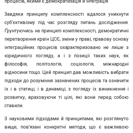
процесів, якими є демократизація й інтеграція.
Завдяки принципу комплексності вдалося уникнути
суб’єктивізму під час розгляду питань дослідження.
Ґрунтуючись на принципі комплексності, демократичні
перетворення країн ЦСЄ, зміни у праві, правову основу
інтеграційних процесів охарактеризовано не лише з
юридичного погляду, а і з позиції таких наук, як
філософія, політологія, соціологія, міжнародні
відносини тощо. Цей принцип дав можливість вибрати
підходи до розуміння зазначених процесів та означити
їх і в статиці, і в динаміці; з погляду їх виникнення і
розвитку, враховуючи ті цілі, які вони перед собою
ставили.
З науковими підходами й принципами, які розглянуто
вище, пов’язані конкретні методи, що є важливою