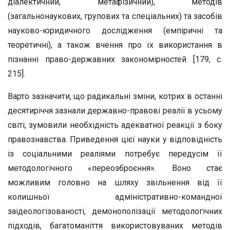
діалектичний, метафізичний), методів
(загальнонаукових, групових та спеціальних) та засобів
науково-юридичного дослідження (емпіричні та
теоретичні), а також вчення про їх використання в
пізнанні право-державних закономірностей [179, с.
215].
Варто зазначити, що радикальні зміни, котрих в останні
десятиріччя зазнали державно-правові реалії в усьому
світі, зумовили необхідність адекватної реакції з боку
правознавства. Приведення цієї науки у відповідність
із соціальними реаліями потребує передусім її
методологічного «переозброєння». Воно стає
можливим головно на шляху звільнення від її
колишньої адміністративно-командної
заідеологізованості, демонополізації методологічних
підходів, багатоманіття використовуваних методів