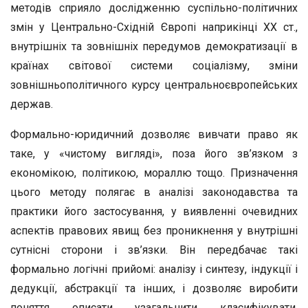
методів сприяло дослідженню суспільно-політичних
змін у Центрально-Східній Європі наприкінці ХХ ст.,
внутрішніх та зовнішніх передумов демократизації в
країнах світової системи соціалізму, зміни
зовнішньополітичного курсу центральноєвропейських
держав.
Формально-юридичний дозволяє вивчати право як
таке, у «чистому вигляді», поза його зв’язком з
економікою, політикою, мораллю тощо. Призначення
цього методу полягає в аналізі законодавства та
практики його застосування, у виявленні очевидних
аспектів правових явищ без проникнення у внутрішні
сутнісні сторони і зв’язки. Він передбачає такі
формально логічні прийомі: аналізу і синтезу, індукції і
дедукції, абстракції та інших, і дозволяє виробити
поняття, описати, узагальнити, класифікувати,