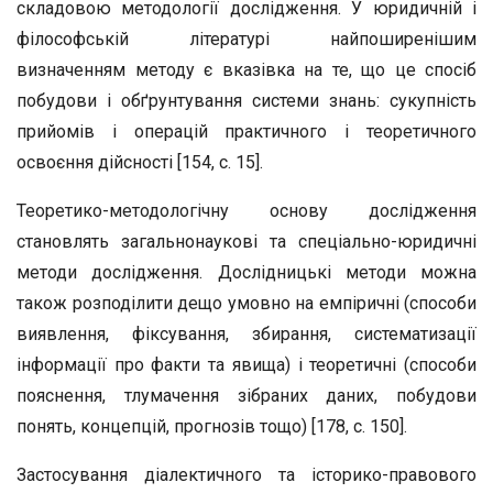
складовою методології дослідження. У юридичній і
філософській літературі найпоширенішим
визначенням методу є вказівка на те, що це спосіб
побудови і обґрунтування системи знань: сукупність
прийомів і операцій практичного і теоретичного
освоєння дійсності [154, с. 15].
Теоретико-методологічну основу дослідження
становлять загальнонаукові та спеціально-юридичні
методи дослідження. Дослідницькі методи можна
також розподілити дещо умовно на емпіричні (способи
виявлення, фіксування, збирання, систематизації
інформації про факти та явища) і теоретичні (способи
пояснення, тлумачення зібраних даних, побудови
понять, концепцій, прогнозів тощо) [178, с. 150].
Застосування діалектичного та історико-правового