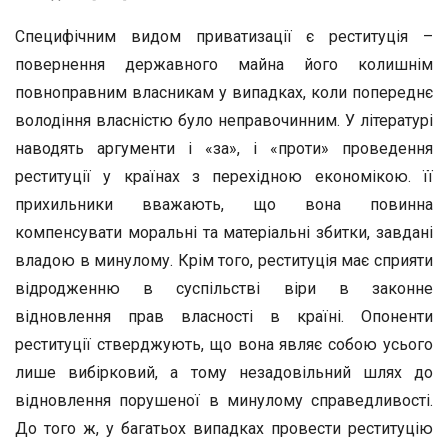
Специфічним видом приватизації є реституція –
повернення державного майна його колишнім
повноправним власникам у випадках, коли попереднє
володіння власністю було неправочинним. У літературі
наводять аргументи і «за», і «проти» проведення
реституції у країнах з перехідною економікою. її
прихильники вважають, що вона повинна
компенсувати моральні та матеріальні збитки, завдані
владою в минулому. Крім того, реституція має сприяти
відродженню в суспільстві віри в законне
відновлення прав власності в країні. Опоненти
реституції стверджують, що вона являє собою усього
лише вибірковий, а тому незадовільний шлях до
відновлення порушеної в минулому справедливості.
До того ж, у багатьох випадках провести реституцію