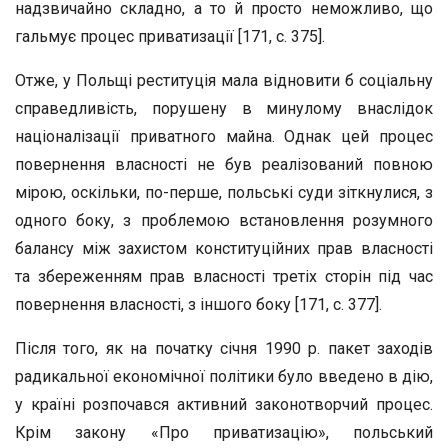
надзвичайно складно, а то й просто неможливо, що
гальмує процес приватизації [171, с. 375].
Отже, у Польщі реституція мала відновити б соціальну
справедливість, порушену в минулому внаслідок
націоналізації приватного майна. Однак цей процес
повернення власності не був реалізований повною
мірою, оскільки, по-перше, польські суди зіткнулися, з
одного боку, з проблемою встановлення розумного
балансу між захистом конституційних прав власності
та збереженням прав власності третіх сторін під час
повернення власності, з іншого боку [171, с. 377].
Після того, як на початку січня 1990 р. пакет заходів
радикальної економічної політики було введено в дію,
у країні розпочався активний законотворчий процес.
Крім закону «Про приватизацію», польський