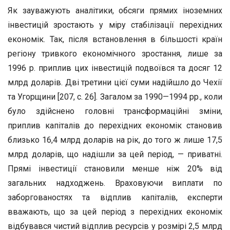
Як зауважують аналітики, обсяги прямих іноземних
інвестицій зростають у міру стабілізації перехідних
економік. Так, після встановлення в більшості країн
регіону тривкого економічного зростання, лише за
1996 р. приплив цих інвестицій подвоївся та досяг 12
млрд доларів. Дві третини цієї суми надійшло до Чехії
та Угорщини [207, с. 26]. Загалом за 1990—1994 рр., коли
було здійснено головні трансформаційні зміни,
приплив капіталів до перехідних економік становив
близько 16,4 млрд доларів на рік, до того ж лише 17,5
млрд доларів, що надішли за цей період, — приватні.
Прямі інвестиції становили менше ніж 20% від
загальних надходжень. Враховуючи виплати по
заборгованостях та відплив капіталів, експерти
вважають, що за цей період з перехідних економік
відбувався чистий відплив ресурсів у розмірі 2,5 млрд