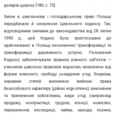
доларів щороку [180, с. 75].
Зміни в цивільному і господарському праві Польщі
передбачали й оновлення Цивільного кодексу. Так,
відповідними змінами до законодавства від 28 липня
1990 р., цей Кодекс було пристосовано до
здійснюваної в Польщі економічної трансформації та
трансформації державного устрою. Положення
Кодексу забезпечували правило рівності суб’єктів —
учасників цивільно-правових відносин, незалежно від
форми власності, свободу укладення угод. Зокрема,
нормами статей визначено майнові права
безособового характеру (дійові erga omnes); виконання
та припинення зобов’язань; види угод (наприклад
продажу, контрактації, трудові, агенції, комісійні,
перевезення, експедиції, найму, оренди, позики,