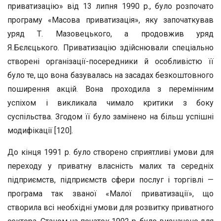
приватизацію» від 13 липня 1990 р., було розпочато
програму «Масова приватизація», яку започаткував
уряд Т. Мазовецького, а продовжив уряд
Я.Бєлєцького. Приватизацію здійснювали спеціально
створені організації-посередники й особливістю її
було те, що вона базувалась на засадах безкоштовного
поширення акцій. Вона проходила з перемінним
успіхом і викликала чимало критики з боку
суспільства. Згодом її було замінено на більш успішні
модифікації [120].
До кінця 1991 р. було створено сприятливі умови для
переходу у приватну власність малих та середніх
підприємств, підприємств сфери послуг і торгівлі —
програма так званої «Малої приватизації», що
створила всі необхідні умови для розвитку приватного