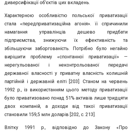
диверсифікації об’єктів цих вкладень.
Характерною особливістю польської приватизації
стала «передприватизаційна агонія». її спричинили
намагання управлінців дешево придбати
підприємства, знижуючи їх ефективність та
збільшуючи заборгованість. Потрібно було негайно
вирішити проблему «спонтанної приватизації» —
нерегульованої і неконтрольованої передачі
державної власності у приватну власність колишній
партійній і державній еліті [203]. Станом на червень
1992 р., із використанням цього методу приватизації
було приватизовано понад 51% активів лише тридцяти
двох компаній, а доходи від такої приватизації
становили 159,5 млн доларів [202, с. 213].
Влітку 1991 р., відповідно до Закону «Про