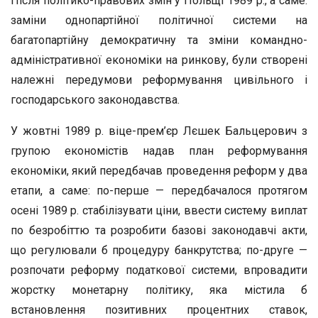
Після політико-правових змін у Польщі 1989 р., а саме:
заміни однопартійної політичної системи на
багатопартійну демократичну та зміни командно-
адміністративної економіки на ринкову, були створені
належні передумови реформування цивільного і
господарського законодавства.
У жовтні 1989 р. віце-прем’єр Лєшек Бальцерович з
групою економістів надав план реформування
економіки, який передбачав проведення реформ у два
етапи, а саме: по-перше — передбачалося протягом
осені 1989 р. стабілізувати ціни, ввести систему виплат
по безробіттю та розробити базові законодавчі акти,
що регулювали б процедуру банкрутства; по-друге —
розпочати реформу податкової системи, впровадити
жорстку монетарну політику, яка містила б
встановлення позитивних процентних ставок,