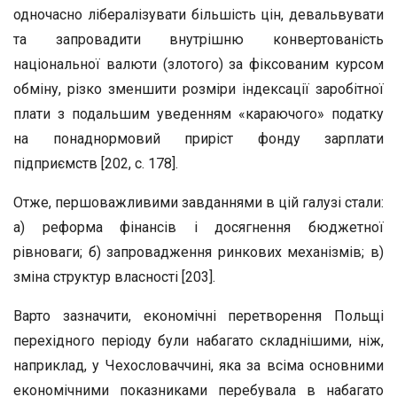
одночасно лібералізувати більшість цін, девальвувати
та запровадити внутрішню конвертованість
національної валюти (злотого) за фіксованим курсом
обміну, різко зменшити розміри індексації заробітної
плати з подальшим уведенням «караючого» податку
на понаднормовий приріст фонду зарплати
підприємств [202, с. 178].
Отже, першоважливими завданнями в цій галузі стали:
а) реформа фінансів і досягнення бюджетної
рівноваги; б) запровадження ринкових механізмів; в)
зміна структур власності [203].
Варто зазначити, економічні перетворення Польщі
перехідного періоду були набагато складнішими, ніж,
наприклад, у Чехословаччині, яка за всіма основними
економічними показниками перебувала в набагато