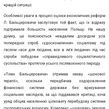
кращій ситуації.
Особливої уваги в процесі оцінки економічних реформ
Л. Бальцеровича заслуговує той факт, що їх відразу
підтримала більшість населення Польщі. На нашу
думку, це пояснюється невдалим досвідом усіх
попередніх спроб «удосконалення» соціалізму під
гаслом «все для людини, все в ім’я людини» під час
спроби побудови «справедливого соціалістичного
суспільства» протягом усього післявоєнного періоду.
«План Бальцеровича» отримав назву «шокової
терапії», оскільки передбачав оздоровлення
фінансової системи держави без врахування
соціальних наслідків, за що піддавався критиці, хоча
уряд обіцяв населенню цілковиту перебудову системи
господарських відносин. Комплекс «шокових» заходів