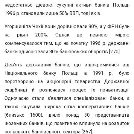
недостатньо дієвою: сукупні активи банків Польщі
1996 р. становили лише 50% ВВП, тоді як в
Угорщині та Чехії вони дорівнювали 90%, а у ФРН були
на рівні 200%. Однак це певною мірою
компенсувалося тим, що на початку 1996 р. державні
банки здійснювали 80% банківських оборотів [270].
Дев’ять державних банків, що відокремилися від
Національного банку Польщі в 1991 р., було
перетворено на акціонерні товариства Державної
скарбниці й розпочався процес їх приватизації.
Одночасно стали з’являтися спеціалізовані банки, а
також існувала широка сітка кооперативних банків
(близько 1600), діяло понад 30 представництв
іноземних банків, що позитивно вплинуло на розвиток
польського банківського сектора [267].