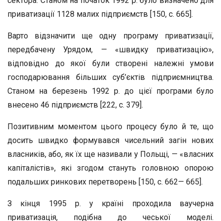
сектора. Станом на початок 1992 р. було визначено для
приватизації 1128 малих підприємств [150, с. 665].
Варто відзначити ще одну програму приватизації,
передбачену Урядом, — «швидку приватизацію»,
відповідно до якої були створені належні умови
господарювання більших суб’єктів підприємництва.
Станом на березень 1992 р. до цієї програми було
внесено 46 підприємств [222, с. 379].
Позитивним моментом цього процесу було й те, що
досить швидко формувався чисельний загін нових
власників, або, як їх ще називали у Польщі, — «власних
капіталістів», які згодом стануть головною опорою
подальших ринкових перетворень [150, с. 662— 665].
З кінця 1995 р. у країні проходила ваучерна
приватизація, подібна до чеської моделі.