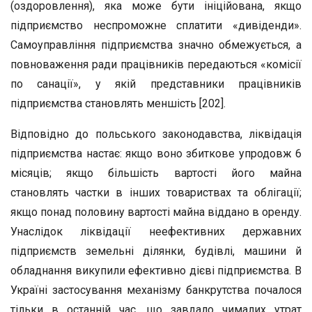
(оздоровлення), яка може бути ініційована, якщо
підприємство неспроможне сплатити «дивіденди».
Самоуправління підприємства значно обмежується, а
повноваження ради працівників передаються «комісії
по санації», у якій представники працівників
підприємства становлять меншість [202].
Відповідно до польського законодавства, ліквідація
підприємства настає: якщо воно збиткове упродовж 6
місяців; якщо більшість вартості його майна
становлять частки в інших товариствах та облігації;
якщо понад половину вартості майна віддано в оренду.
Унаслідок ліквідації неефективних державних
підприємств земельні ділянки, будівлі, машини й
обладнання викупили ефективно дієві підприємства. В
Україні застосування механізму банкрутства почалося
тільки в останній час, що завдало чималих утрат