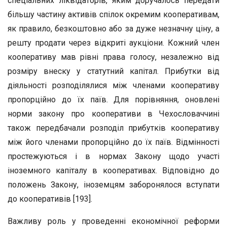
спеціальних ліквідаторів, яким доручалось передати
більшу частину активів спілок окремим кооперативам,
як правило, безкоштовно або за дуже незначну ціну, а
решту продати через відкриті аукціони. Кожний член
кооперативу мав рівні права голосу, незалежно від
розміру внеску у статутний капітал. Прибутки від
діяльності розподілялися між членами кооперативу
пропорційно до їх паїв. Для порівняння, оновлені
норми закону про кооперативи в Чехословаччині
також передбачали розподіл прибутків кооперативу
між його членами пропорційно до їх паїв. Відмінності
простежуються і в нормах Закону щодо участі
іноземного капіталу в кооперативах. Відповідно до
положень Закону, іноземцям заборонялося вступати
до кооперативів [193].
Важливу роль у проведенні економічної реформи