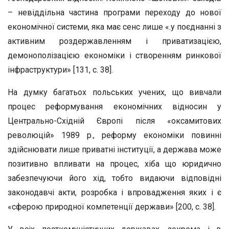
– невіддільна частина програми переходу до нової
економічної системи, яка має сенс лише «.у поєднанні з
активним роздержавленням і приватизацією,
демонополізацією економіки і створенням ринкової
інфраструктури» [131, с. 38].
На думку багатьох польських учених, що вивчали
процес реформування економічних відносин у
Центрально-Східній Європі після «оксамитових
революцій» 1989 р., реформу економіки повинні
здійснювати лише приватні інституції, а держава може
позитивно впливати на процес, хіба що юридично
забезпечуючи його хід, тобто видаючи відповідні
законодавчі акти, розробка і впровадження яких і є
«сферою природної компетенції держави» [200, с. 38].