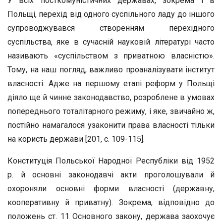
У всіх посткомуністичних державах, зокрема і в
Польщі, перехід від одного суспільного ладу до іншого
супроводжувався створенням перехідного
суспільства, яке в сучасній науковій літературі часто
називають «суспільством з приватною власністю».
Тому, на наш погляд, важливо проаналізувати інститут
власності. Адже на першому етапі реформ у Польщі
діяло ще й чинне законодавство, розроблене в умовах
попереднього тоталітарного режиму, і яке, звичайно ж,
постійно намагалося узаконити права власності тільки
на користь держави [201, с. 109-115].
Конституція Польської Народної Республіки від 1952
р. й основні законодавчі акти проголошували й
охороняли основні форми власності (державну,
кооперативну й приватну). Зокрема, відповідно до
положень ст. 11 Основного закону, держава заохочує