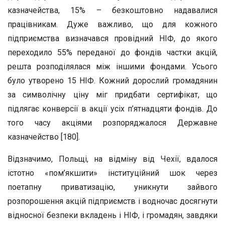
казначейства, 15% – безкоштовно надавалися
працівникам. Дуже важливо, що для кожного
підприємства визначався провідний НІФ, до якого
переходило 55% переданої до фондів частки акцій,
решта розподілялася між іншими фондами. Усього
було утворено 15 НІФ. Кожний дорослий громадянин
за символічну ціну міг придбати сертифікат, що
підлягає конверсії в акції усіх п’ятнадцяти фондів. До
того часу акціями розпоряджалося Державне
казначейство [180].
Відзначимо, Польщі, на відміну від Чехії, вдалося
істотно «пом’якшити» інституційний шок через
поетапну приватизацію, уникнути зайвого
розпорошення акцій підприємств і водночас досягнути
відносної безпеки вкладень і НІФ, і громадян, завдяки