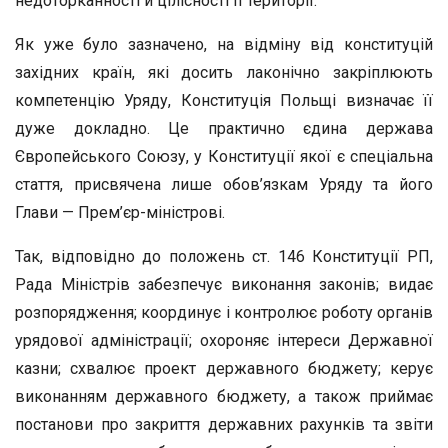
недоторканності й цілісності її території.
Як уже було зазначено, на відміну від конституцій
західних країн, які досить лаконічно закріплюють
компетенцію Уряду, Конституція Польщі визначає її
дуже докладно. Це практично єдина держава
Європейського Союзу, у Конституції якої є спеціальна
стаття, присвячена лише обов’язкам Уряду та його
Глави — Прем’єр-міністрові.
Так, відповідно до положень ст. 146 Конституції РП,
Рада Міністрів забезпечує виконання законів; видає
розпорядження; координує і контролює роботу органів
урядової адміністрації; охороняє інтереси Державної
казни; схвалює проект державного бюджету; керує
виконанням державного бюджету, а також приймає
постанови про закриття державних рахунків та звіти