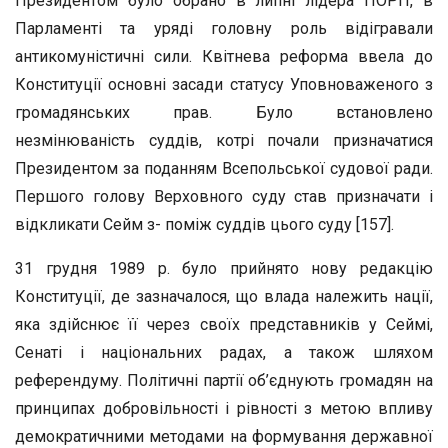
Президентом було обрано в липні лідера ПОРП, в
Парламенті та уряді головну роль відігравали
антикомуністичні сили. Квітнева реформа ввела до
Конституції основні засади статусу Уповноваженого з
громадянських прав. Було встановлено
незмінюваність суддів, котрі почали призначатися
Президентом за поданням Всепольської судової ради.
Першого голову Верховного суду став призначати і
відкликати Сейм з- поміж суддів цього суду [157].
31 грудня 1989 р. було прийнято нову редакцію
Конституції, де зазначалося, що влада належить нації,
яка здійснює її через своїх представників у Сеймі,
Сенаті і національних радах, а також шляхом
референдуму. Політичні партії об’єднують громадян на
принципах добровільності і рівності з метою впливу
демократичними методами на формування державної