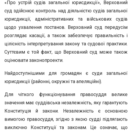
«Про устрій судів загальної юрисдикції», Верховний
суд здійснює контроль над діяльністю судів загальної
юрисдикції, адміністративних та військових судів
щодо ухвалення постанов. Верховний суд передусім
розглядає касації, а також забезпечує правильність і
цілісність інтерпретування закону та судової практики.
Суттєвим є той факт, що Верховний суд може також
оцінювати законопроекти.
Найдоступнішими для громадян є суди загальної
юрисдикції (районні, окружні та апеляційні).
Для чіткого функціонування правосуддя велике
значення має суддівська незалежність, яку гарантують
Конституція й закони. Незалежність є основною
вимогою правосуддя, згідно з якою судді підлягають
виключно Конституції та законам. Це означає, що