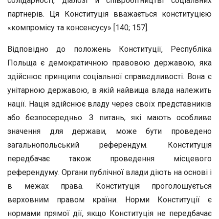
солідарності, діалозі й співробітництві соціальних
партнерів. Ця Конституція вважається конституцією
«компромісу та консенсусу» [140; 157].
Відповідно до положень Конституції, Республіка
Польща є демократичною правовою державою, яка
здійснює принципи соціальної справедливості. Вона є
унітарною державою, в якій найвища влада належить
нації. Нація здійснює владу через своїх представників
або безпосередньо. З питань, які мають особливе
значення для держави, може бути проведено
загальнопольський референдум. Конституція
передбачає також проведення місцевого
референдуму. Органи публічної влади діють на основі і
в межах права. Конституція проголошується
верховним правом країни. Норми Конституції є
нормами прямої дії, якщо Конституція не передбачає