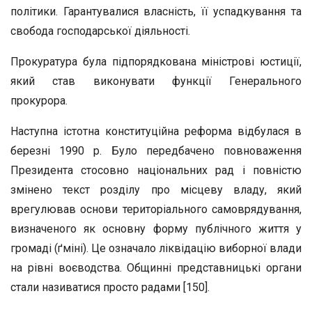
політики. Гарантувалися власність, її успадкування та
свобода господарської діяльності.
Прокуратура була підпорядкована міністрові юстиції,
який став виконувати функції Генерального
прокурора.
Наступна істотна конституційна реформа відбулася в
березні 1990 р. Було передбачено повноваження
Президента стосовно національних рад і повністю
змінено текст розділу про місцеву владу, який
врегулював основи територіального самоврядування,
визначеного як основну форму публічного життя у
громаді (ґміні). Це означало ліквідацію виборної влади
на рівні воєводства. Общинні представницькі органи
стали називатися просто радами [150].