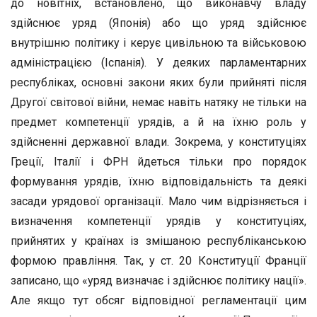
до новітніх, встановлено, що виконавчу владу
здійснює уряд (Японія) або що уряд здійснює
внутрішню політику і керує цивільною та військовою
адміністрацією (Іспанія). У деяких парламентарних
республіках, основні закони яких були прийняті після
Другої світової війни, немає навіть натяку не тільки на
предмет компетенції урядів, а й на їхню роль у
здійсненні державної влади. Зокрема, у конституціях
Греції, Італії і ФРН йдеться тільки про порядок
формування урядів, їхню відповідальність та деякі
засади урядової організації. Мало чим відрізняється і
визначення компетенції урядів у конституціях,
прийнятих у країнах із змішаною республіканською
формою правління. Так, у ст. 20 Конституції Франції
записано, що «уряд визначає і здійснює політику нації».
Але якщо тут обсяг відповідної регламентації цим