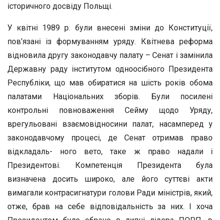
історичного досвіду Польщі.
У квітні 1989 р. були внесені зміни до Конституції,
пов’язані із формуванням уряду. Квітнева реформа
відновила другу законодавчу палату – Сенат і замінила
Державну раду інститутом одноосібного Президента
Республіки, що мав обиратися на шість років обома
палатами Національних зборів. Були посилені
контрольні повноваження Сейму щодо Уряду,
врегульовані взаємовідносини палат, насамперед у
законодавчому процесі, де Сенат отримав право
відкладаль- ного вето, таке ж право надали і
Президентові. Компетенція Президента була
визначена досить широко, але його суттєві акти
вимагали контрасигнатури голови Ради міністрів, який,
отже, брав на себе відповідальність за них. І хоча