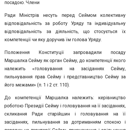
посадою. Члени
Ради Міністрів несуть перед Сеймом колективну
відповідальність за роботу Уряду та індивідуальну
відповідальність за діяльність, що стосується їх
компетенції чи яку доручив їм голова Уряду.
Положення Конституції запровадили посаду
Маршалка Сейму як орган Сейму, до компетенції якого
належить «головування на засіданнях Сейму,
пильнування прав Сейму і представництво Сейму за
його межами» (п. 1 і 2 ст. 110).
До компетенції Маршалка належить: керівництво
роботою Президії Сейму і головування на її засіданнях,
скликання Ради старійшин і головування на її
засіданнях, пильнування за дотриманням спокою і