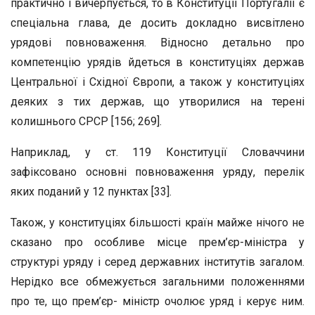
практично і вичерпується, то в Конституції Португалії є
спеціальна глава, де досить докладно висвітлено
урядові повноваження. Відносно детально про
компетенцію урядів йдеться в конституціях держав
Центральної і Східної Європи, а також у конституціях
деяких з тих держав, що утворилися на терені
колишнього СРСР [156; 269].
Наприклад, у ст. 119 Конституції Словаччини
зафіксовано основні повноваження уряду, перелік
яких поданий у 12 пунктах [33].
Також, у конституціях більшості країн майже нічого не
сказано про особливе місце прем’єр-міністра у
структурі уряду і серед державних інститутів загалом.
Нерідко все обмежується загальними положеннями
про те, що прем’єр- міністр очолює уряд і керує ним.