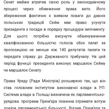
Сенат майже втратив свою роль у законодавчому
процесі через обмеження права вето. Його
збереження фактично є виявом поваги до давніх
польських традицій. Сейм має право усунути
президента з посади в порядку процедури імпічменту.
Для цього потрібно висунути обвинувачення
кваліфікованою більшістю голосів обох палат за
пропозицією не менше ніж 140 депутатів палати та
передати справу до Державного трибуналу. На цей
період функції президента виконує маршалок Сейму
чи маршалок Сенату.
Права Уряду (Ради Міністрів) розширено так, що він
став головним інститутом виконавчої влади в РП.
Система влади в Польщі визначена як парламентсько-
урядова: програма Прем’єра повинна отримати вотум
довіри парламентської більшості. Відзив Прем’єра та