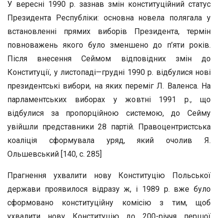
У вересні 1990 р. зазнав змін конституційний статус
Президента Республіки: основна новела полягала у
встановленні прямих виборів Президента, термін
повноважень якого було зменшено до п’яти років.
Після внесення Сеймом відповідних змін до
Конституції, у листопаді—грудні 1990 р. відбулися нові
президентські вибори, на яких переміг Л. Валенса. На
парламентських виборах у жовтні 1991 р., що
відбулися за пропорційною системою, до Сейму
увійшли представники 28 партій. Правоцентристська
коаліція сформувала уряд, який очолив Я.
Ольшевський [140, с. 285]
Прагнення ухвалити нову Конституцію Польської
держави проявилося відразу ж, і 1989 р. вже було
сформовано конституційну комісію з тим, щоб
ухвалити нову Конституцію до 200-річчя першої