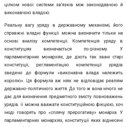
цілком нової системи зв’язків між законодавчою й
виконавчою владою.
Реальну вагу уряду в державному механізмі, його
справжні владні функції можна визначити тільки на
основі аналізу компетенції. Компетенція уряду в
конституціях визначається по-різному. У
парламентарних монархіях, де діють так звані старі
конституції, регламентацію компетенції урядів
зведено до формули «виконавча влада належить
королю». Ця формула аж ніяк не відповідає реаліям
державно-політичного життя. До того ж вона нічого не
дає для визначення предметного змісту повноважень
урядів. її можна вважати конституційною фікцією, хоч
іноді говорять про «сплячу прерогативу» монарха. У
парламентарних монархіях, конституції яких віднесені