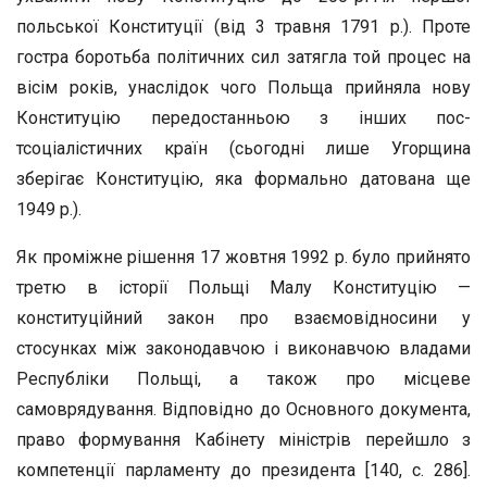
польської Конституції (від 3 травня 1791 р.). Проте
гостра боротьба політичних сил затягла той процес на
вісім років, унаслідок чого Польща прийняла нову
Конституцію передостанньою з інших пос-
тсоціалістичних країн (сьогодні лише Угорщина
зберігає Конституцію, яка формально датована ще
1949 р.).
Як проміжне рішення 17 жовтня 1992 р. було прийнято
третю в історії Польщі Малу Конституцію —
конституційний закон про взаємовідносини у
стосунках між законодавчою і виконавчою владами
Республіки Польщі, а також про місцеве
самоврядування. Відповідно до Основного документа,
право формування Кабінету міністрів перейшло з
компетенції парламенту до президента [140, с. 286].