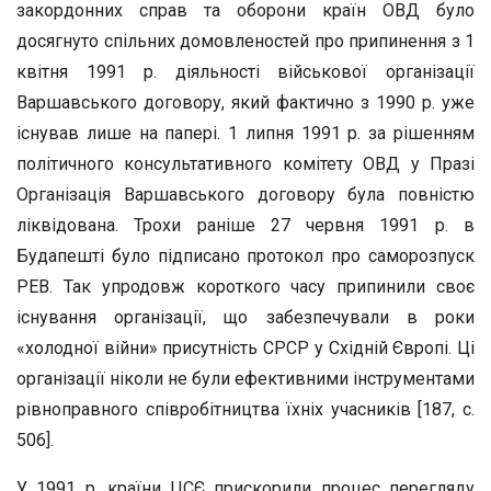
закордонних справ та оборони країн ОВД було
досягнуто спільних домовленостей про припинення з 1
квітня 1991 р. діяльності військової організації
Варшавського договору, який фактично з 1990 р. уже
існував лише на папері. 1 липня 1991 р. за рішенням
політичного консультативного комітету ОВД у Празі
Організація Варшавського договору була повністю
ліквідована. Трохи раніше 27 червня 1991 р. в
Будапешті було підписано протокол про саморозпуск
РЕВ. Так упродовж короткого часу припинили своє
існування організації, що забезпечували в роки
«холодної війни» присутність СРСР у Східній Європі. Ці
організації ніколи не були ефективними інструментами
рівноправного співробітництва їхніх учасників [187, с.
506].
У 1991 р. країни ЦСЄ прискорили процес перегляду