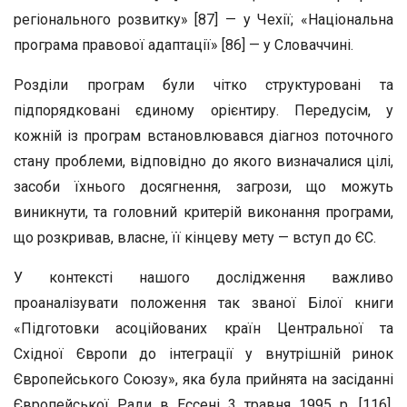
регіонального розвитку» [87] — у Чехії; «Національна
програма правової адаптації» [86] — у Словаччині.
Розділи програм були чітко структуровані та
підпорядковані єдиному орієнтиру. Передусім, у
кожній із програм встановлювався діагноз поточного
стану проблеми, відповідно до якого визначалися цілі,
засоби їхнього досягнення, загрози, що можуть
виникнути, та головний критерій виконання програми,
що розкривав, власне, її кінцеву мету — вступ до ЄС.
У контексті нашого дослідження важливо
проаналізувати положення так званої Білої книги
«Підготовки асоційованих країн Центральної та
Східної Європи до інтеграції у внутрішній ринок
Європейського Союзу», яка була прийнята на засіданні
Європейської Ради в Ессені 3 травня 1995 р. [116].