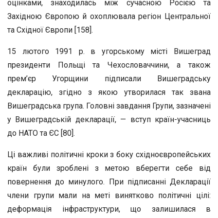
оцінками, знаходилась між сучасною Росією та
Західною Європою й охоплювала регіон Центральної
та Східної Європи [158].
15 лютого 1991 р. в угорському місті Вишеград
президенти Польщі та Чехословаччини, а також
прем’єр Угорщини підписали Вишеградську
декларацію, згідно з якою утворилася так звана
Вишеградська група. Головні завдання Групи, зазначені
у Вишеградській декларації, — вступ країн-учасниць
до НАТО та ЄС [80].
Ці важливі політичні кроки з боку східноєвропейських
країн були зроблені з метою вберегти себе від
повернення до минулого. При підписанні Декларації
члени групи мали на меті винятково політичні цілі:
деформація інфраструктури, що залишилася в