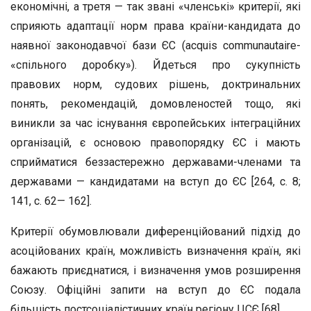
економічні, а третя — так звані «членські» критерії, які
сприяють адаптації норм права країни-кандидата до
наявної законодавчої бази ЄС (acquis communautaire-
«спільного доробку»). Йдеться про сукупність
правових норм, судових рішень, доктринальних
понять, рекомендацій, домовленостей тощо, які
виникли за час існування європейських інтеграційних
організацій, є основою правопорядку ЄС і мають
сприйматися беззастережно державами-членами та
державами — кандидатами на вступ до ЄС [264, с. 8;
141, с. 62— 162].
Критерії обумовлювали диференційований підхід до
асоційованих країн, можливість визначення країн, які
бажають приєднатися, і визначення умов розширення
Союзу. Офіційні запити на вступ до ЄС подала
більшість постсоціалістичних країн регіону ЦСЄ [68].