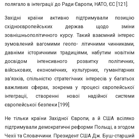
полягало в інтеграції до Ради Європи, НАТО, ЄС [121].
Західні країни активно підтримували позицію
східноєвропейських держав щодо зміни
зовнішньополітичного курсу. Такий взаємний інтерес
зумовлений вагомими геопо- літичними чинниками,
давніми історичними традиціями, набутим новітнім
досвідом інтенсивного розвитку політичних,
військових, економічних, культурних, гуманітарних
зв’язків, спільністю стратегічних інтересів у багатьох
важливих сферах, зокрема у процесі європейської
інтеграції, створенні нової надійної системи
європейської безпеки [199].
Не тільки країни Західної Європи, а й США всіляко
підтримували демократичні реформи Польщі, а згодом
Чехії та Словаччини. Президент США Дж. Буш-старший