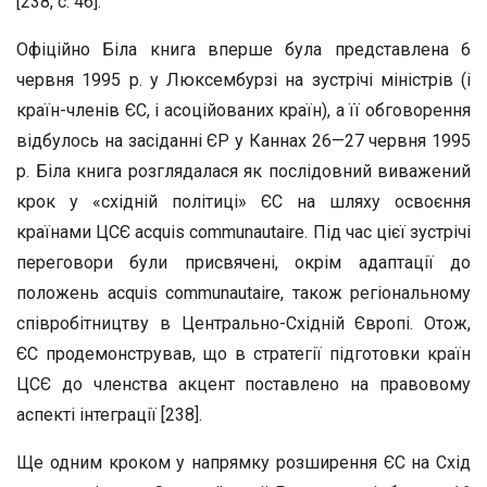
[238, с. 46].
Офіційно Біла книга вперше була представлена 6
червня 1995 р. у Люксембурзі на зустрічі міністрів (і
країн-членів ЄС, і асоційованих країн), а її обговорення
відбулось на засіданні ЄР у Каннах 26—27 червня 1995
р. Біла книга розглядалася як послідовний виважений
крок у «східній політиці» ЄС на шляху освоєння
країнами ЦСЄ acquis communautaire. Під час цієї зустрічі
переговори були присвячені, окрім адаптації до
положень acquis communautaire, також регіональному
співробітництву в Центрально-Східній Європі. Отож,
ЄС продемонстрував, що в стратегії підготовки країн
ЦСЄ до членства акцент поставлено на правовому
аспекті інтеграції [238].
Ще одним кроком у напрямку розширення ЄС на Схід