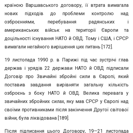
країною Варшавського договору, її втрата вимагала
нових підходів до проблеми контролю над
озброєннями, перебування радянських і
американських військ на території Європи та
доцільності існування НАТО й ОВД. Тому і США, і СРСР
вимагали негайного вирішення цих питань [172].
19 листопада 1990 р. в Парижі під час зустрічі глав
держав і урядів 22 держави НАТО й ОВД підписали
Договір про Звичайні збройні сили в Європі, який
поставив завдання вирівняти загальну кількість
озброєнь з боку НАТО й ОВД. Велика перевага у
звичайних збройних силах, яку мав СРСР у Європі над
своїми противниками після закінчення Другої світової
війни, була ліквідована [189].
Після підписання цього Договору, 19—21 листопада