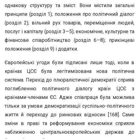
однакову структуру та зміст. Вони містили загальні
принципи (розділ 1); положення про політичний діалог
(розділ 2); вільний рух товарів, переміщення людей,
послуг і капіталу (розділ 3—5); економічне, культурне та
фінансове співробітництво (розділ 6—8); прикінцеві
положення (розділ 9) і додатки.
Європейські угоди були підписані лише тоді, коли в
країнах ЦСЄ була легітимізована нова політична
система. Перехід до плюралістичної демократії сприяв
поглибленню політичного діалогу країн ЦСЄ з
країнами-членами ЄС. Адже співпраця була можлива
тільки за умови демократизації суспільно-політичного
життя й переходу до ринкових відносин [168]. Саме
зміни в праві та реформування економіки сприяли
наближенню центральноєвропейських держав до