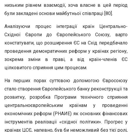
низьким рівнем взаємодії, хоча власне в цей період
були закладені основи майбутньої співпраці [80].
Аналізуючи процес інтеграції країн Центрально-
Східної Європи до Європейського Союзу, варто
констатувати, що розширення ЄС на Схід передбачало
проведення демократичних реформ у країнах регіону,
зокрема зміни в праві, а від країн-членів ЄС
цілковитого сприяння цим процесам.
На перших порах суттєвою допомогою Євросоюзу
стало створення Європейського банку реконструкції та
розвитку, розробка Програми технічного сприяння
центральноєвропейським країнам у проведенні
економічних реформ (РНАИЕ) як основних фінансових
інструментів реалізації «східної політики». Прогрес у
країнах ЦСЄ, напевно, був би неможливий без тієї ролі,