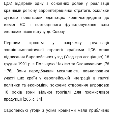
ЦСЄ відіграли одну з основних ролей у реалізації
країнами регіону євроінтеграційної стратегії, оскільки
суттєво полегшили адаптацію країн-кандидатів до
вимог ЄС і повноцінного функціонування їхніх
економік після вступу до Союзу.
Першим кроком у напрямку реалізації
зовнішньополітичної стратегії країнами ЦСЄ стало
підписання Європейських угод (Угод про асоціацію) 16
грудня 1991 р. з Польщею, Чехією та Словаччиною [76
—78]. Вони передбачали можливість повноправної
участі цих країн у європейській інтеграції в галузі
політики та економіки, зокрема створення впродовж
10 років зони вільної торгівлі для промислової
продукції [265, с. 34].
Європейські угоди з усіма країнами мали приблизно