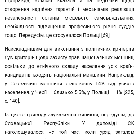
Щоправда, Комісія вказала й на недоліки щодо
створення надійних гарантій і механізмів реалізації
незалежності органів місцевого самоврядування,
необхідності підвищення професійного рівня суддів
тощо. Передусім, це стосувалося Польщі [69].
Найскладнішим для виконання з політичних критеріїв
був критерій щодо захисту прав національних меншин,
оскільки до етнічного складу населення усіх країн-
кандидатів входять національні меншини. Наприклад,
у Словаччині меншини становлять 14% від усього
населення, у Чехії — близько 5,5%, у Польщі — 1% [225,
с. 140].
Із цього приводу зауваження виникли, передусім, до
Словацької Республіки. У доповіді ЄК
наголошувалося: «У той час, коли уряд загалом