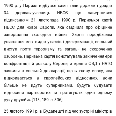
1990 р. у Парижі відбувся саміт глав держав і урядів
34 держав-учасниць НБСЄ, що завершився
підписанням 21 листопада 1990 р. Паризької хартії
НБСЄ для нової Європи, яка свідчила про офіційне
завершення «холодної війни». Хартія передбачала
уникнення всіх видів утисків і дискримінації, спільний
виступ проти тероризму та загаль- не скорочення
озброєнь. Паризька хартія констатувала закінчення ери
конфронтації й розколу Європи, а країни ОВД і НАТО
заявили в спільній декларації, що в «нову епоху, яка
відкривається в європейських відносинах, вони
більше не йдуть суперниками, будуть будувати
відносини партнерства та протягують один одному
руку дружби» [113; 189, с. 306].
25 лютого 1991 р. в Будапешті під час зустрічі міністрів