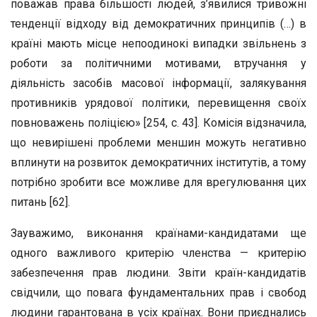
поважав права більшості людей, з’явилися тривожні
тенденції відходу від демократичних принципів (…) в
країні мають місце непоодинокі випадки звільнень з
роботи за політичними мотивами, втручання у
діяльність засобів масової інформації, залякування
противників урядової політики, перевищення своїх
повноважень поліцією» [254, с. 43]. Комісія відзначила,
що невирішені проблеми меншин можуть негативно
вплинути на розвиток демократичних інститутів, а тому
потрібно зробити все можливе для врегулювання цих
питань [62].
Зауважимо, виконання країнами-кандидатами ще
одного важливого критерію членства — критерію
забезпечення прав людини. Звіти країн-кандидатів
свідчили, що повага фундаментальних прав і свобод
людини гарантована в усіх країнах. Вони приєднались