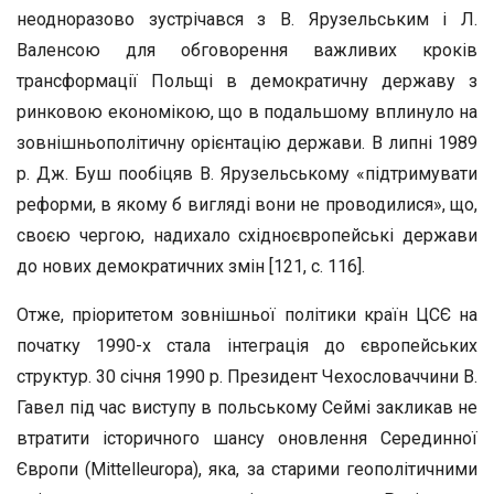
неодноразово зустрічався з В. Ярузельським і Л.
Валенсою для обговорення важливих кроків
трансформації Польщі в демократичну державу з
ринковою економікою, що в подальшому вплинуло на
зовнішньополітичну орієнтацію держави. В липні 1989
р. Дж. Буш пообіцяв В. Ярузельському «підтримувати
реформи, в якому б вигляді вони не проводилися», що,
своєю чергою, надихало східноєвропейські держави
до нових демократичних змін [121, с. 116].
Отже, пріоритетом зовнішньої політики країн ЦСЄ на
початку 1990-х стала інтеграція до європейських
структур. 30 січня 1990 р. Президент Чехословаччини В.
Гавел під час виступу в польському Сеймі закликав не
втратити історичного шансу оновлення Серединної
Європи (Mittelleuropa), яка, за старими геополітичними