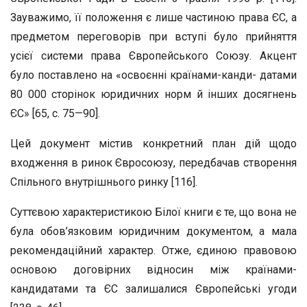
Зауважимо, її положення є лише частиною права ЄС, а
предметом переговорів при вступі було прийняття
усієї системи права Європейського Союзу. Акцент
було поставлено на «освоєнні країнами-канди- датами
80 000 сторінок юридичних норм й інших досягнень
ЄС» [65, с. 75—90].
Цей документ містив конкретний план дій щодо
входження в ринок Євросоюзу, передбачав створення
Спільного внутрішнього ринку [116].
Суттєвою характеристикою Білої книги є те, що вона не
була обов’язковим юридичним документом, а мала
рекомендаційний характер. Отже, єдиною правовою
основою договірних відносин між країнами-
кандидатами та ЄС залишалися Європейські угоди