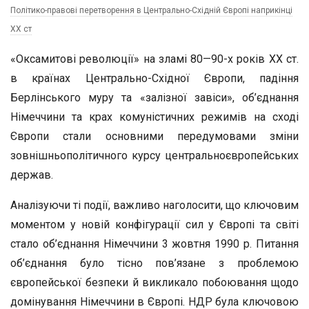
Політико-правові перетворення в Центрально-Східній Європі наприкінці
ХХ ст
«Оксамитові революції» на зламі 80—90-х років ХХ ст.
в країнах Центрально-Східної Європи, падіння
Берлінського муру та «залізної завіси», об’єднання
Німеччини та крах комуністичних режимів на сході
Європи стали основними передумовами зміни
зовнішньополітичного курсу центральноєвропейських
держав.
Аналізуючи ті події, важливо наголосити, що ключовим
моментом у новій конфігурації сил у Європі та світі
стало об’єднання Німеччини 3 жовтня 1990 р. Питання
об’єднання було тісно пов’язане з проблемою
європейської безпеки й викликало побоювання щодо
домінування Німеччини в Європі. НДР була ключовою