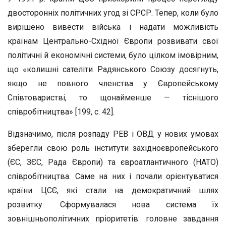
двосторонніх політичних угод зі СРСР. Тепер, коли було
вирішено вивести війська і надати можливість
країнам Центрально-Східної Європи розвивати свої
політичні й економічні системи, було цілком імовірним,
що «колишні сателіти Радянського Союзу досягнуть,
якщо не повного членства у Європейському
Співтоваристві, то щонайменше — тіснішого
співробітництва» [199, с. 42].
Відзначимо, після розпаду РЕВ і ОВД у нових умовах
зберегли свою роль інститути західноєвропейського
(ЄС, ЗЄС, Рада Європи) та євроатлантичного (НАТО)
співробітництва. Саме на них і почали орієнтуватися
країни ЦСЄ, які стали на демократичний шлях
розвитку. Сформувалася нова система їх
зовнішньополітичних пріоритетів: головне завдання