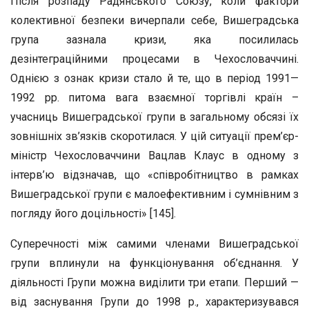
Після розпаду Радянського Союзу, коли фактори
колективної безпеки вичерпали себе, Вишеградська
група зазнала кризи, яка посилилась
дезінтеграційними процесами в Чехословаччині.
Однією з ознак кризи стало й те, що в період 1991—
1992 рр. питома вага взаємної торгівлі країн –
учасниць Вишеградської групи в загальному обсязі їх
зовнішніх зв’язків скоротилася. У цій ситуації прем’єр-
міністр Чехословаччини Вацлав Клаус в одному з
інтерв’ю відзначав, що «співробітництво в рамках
Вишеградської групи є малоефективним і сумнівним з
погляду його доцільності» [145].
Суперечності між самими членами Вишеградської
групи вплинули на функціонування об’єднання. У
діяльності Групи можна виділити три етапи. Перший —
від заснування Групи до 1998 р., характеризувався