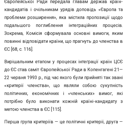
Європейської Ради передала главам держав країн-
кандидатів і очільникам урядів доповідь «Європа та
проблеми розширення», яка містила пропозиції щодо
подальшого поглиблення інтеграційних процесів.
Зокрема, Комісія сформувала основні вимоги, яким
повинні відповідати країни, що прагнуть до членства в
ЄС [68, с. 116].
Вирішальним етапом у процесах інтеграції країн ЦСЄ
до ЄС став саміт Європейської Ради в Копенгагені 21—
22 червня 1993 р., під час якого були прийняті так звані
«критерії членства», що являли собою сукупність
політичних, економічних і «членських» вимог, які
потрібно було виконати кожній країні-кандидату з
метою членства в ЄС [115].
Перша група критеріїв — це політичні критерії, друга —