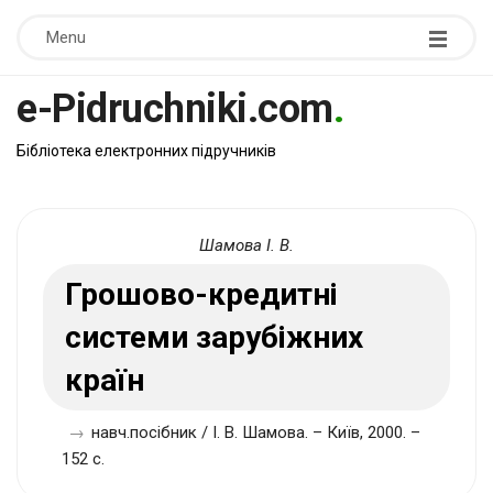
Menu
e-Pidruchniki.com
.
Бібліотека електронних підручників
Шамова І. В.
Грошово-кредитні
системи зарубіжних
країн
→
навч.посібник / І. В. Шамова. – Київ, 2000. –
152 с.