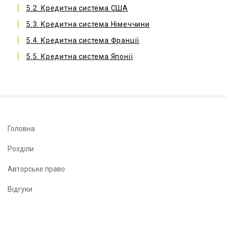
5.2. Кредитна система США
5.3. Кредитна система Німеччини
5.4. Кредитна система Франції
5.5. Кредитна система Японії
S
Головна
i
Розділи
t
e
Авторське право
S
Відгуки
i
d
e