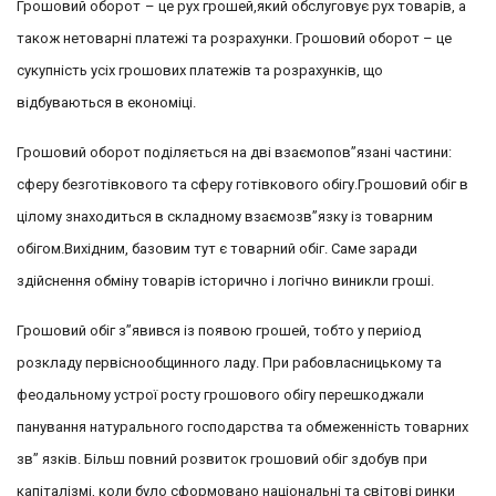
Грошовий оборот
– це рух грошей,який обслуговує рух товарів, а
також нетоварні платежі та розрахунки. Грошовий оборот – це
сукупність усіх грошових платежів та розрахунків, що
відбуваються в економіці.
Грошовий оборот поділяється на дві взаємопов”язані частини:
сферу безготівкового та сферу готівкового обігу.Грошовий обіг в
цілому знаходиться в складному взаємозв”язку із товарним
обігом.Вихідним, базовим тут є товарний обіг. Саме заради
здійснення обміну товарів історично і логічно виникли гроші.
Грошовий обіг з”явився із появою грошей, тобто у периіод
розкладу первіснообщинного ладу. При рабовласницькому та
феодальному устрої росту грошового обігу перешкоджали
панування натурального господарства та обмеженність товарних
зв” язків. Більш повний розвиток грошовий обіг здобув при
капіталізмі, коли було сформовано національні та світові ринки