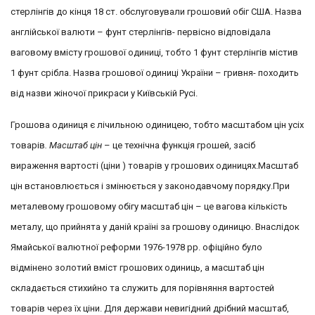
стерлінгів до кінця 18 ст. обслуговували грошовий обіг США. Назва
англійської валюти – фунт стерлінгів- первісно відповідала
ваговому вмісту грошової одиниці, тобто 1 фунт стерлінгів містив
1 фунт срібла. Назва грошової одиниці України – гривня- походить
від назви жіночої прикраси у Київській Русі.
Грошова одиниця є лічильною одиницею, тобто масштабом цін усіх
товарів
. Масштаб цін
– це технічна функція грошей, засіб
вираження вартості (ціни ) товарів у грошових одиницях.Масштаб
цін встановлюється і змінюється у законодавчому порядку.При
металевому грошовому обігу масштаб цін – це вагова кількість
металу, що прийнята у даній країні за грошову одиницю. Внаслідок
Ямайської валютної реформи 1976-1978 рр. офіційно було
відмінено золотий вміст грошових одиниць, а масштаб цін
складається стихийно та служить для порівняння вартостей
товарів через їх ціни. Для держави невигідний дрібний масштаб,