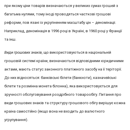
при якому ціни товарів визначаються у великих сумах грошей з
багатьма нулями, тому іноді проводяться часткові грошові
реформи, пов язані із укрупненням масштабу цін – деномінаціі.
Наприклад, деномінація в 1996 році в Україні, в 1960 році у Францїї
та інш.
Види грошових знаків
, що використовуються в національній
грошовій системі країни, визначаються відповідними юридичними
актами, мають статус законного платіжного засобу на її теріторії.
До них відносяться: банківські білети (банкноти), казначейські
білети та розмінна монета білонна), яка використовується для
зручності обслуговування роздрібного товарообігу. Питання про
види грошових знаків та структуру грошового обігу вирішує кожна
краіна самостійно (якщо вона не входить до валютного
угрупування).