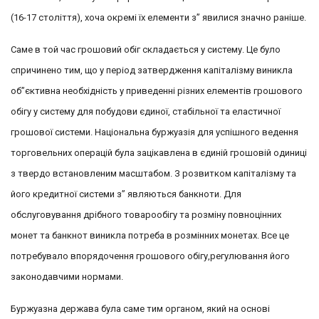
(16-17 століття), хоча окремі їх елементи з” явилися значно раніше.
Саме в той час грошовий обіг складається у систему. Це було
спричинено тим, що у період затвердження капіталізму виникла
об”єктивна необхідність у приведенні різних елементів грошового
обігу у систему для побудови єдиної, стабільної та еластичної
грошової системи. Національна буржуазія для успішного ведення
торговельних операцій була зацікавлена в єдиній грошовій одиниці
з твердо встановленим масштабом. З розвитком капіталізму та
його кредитної системи з” являються банкноти. Для
обслуговування дрібного товарообігу та розміну повноцінних
монет та банкнот виникла потреба в розмінних монетах. Все це
потребувало впорядочення грошового обігу,регулювання його
законодавчими нормами.
Буржуазна держава була саме тим органом, який на основі