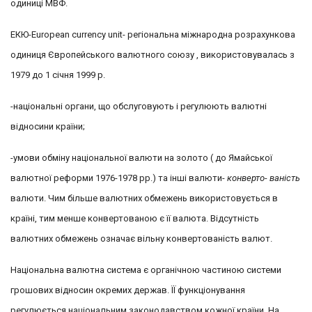
одиниці МВФ.
ЕКЮ-
European currency unit-
регіональна міжнародна розрахункова
одиниця Європейського валютного союзу , використовувалась з
1979 до 1 січня 1999 р.
-національні органи, що обслуговують і регулюють валютні
відносини країни;
-умови обміну національної валюти на золото ( до Ямайської
валютної реформи 1976-1978 рр.) та інші валюти-
конверто-
ваність
валюти. Чим більше валютних обмежень використовується в
країні, тим менше конвертованою є її валюта. Відсутність
валютних обмежень означає вільну конвертованість валют.
Національна валютна система є органічною частиною системи
грошових відносин окремих держав. ЇЇ функціонування
регулюється національним законодавством кожної країни. На