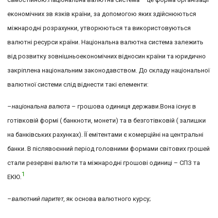
економічних зв язків країни, за допомогою яких здійснюються
міжнародні розрахунки, утворюються та використовуються
валютні ресурси країни. Національна валютна система залежить
від розвитку зовнішньоекономічних відносин країни та юридично
закріплена національним законодавством. До складу національної
валютної системи слід віднести такі елементи:
–
національна валюта
– грошова одиниця держави.Вона існує в
готівковій формі ( банкноти, монети) та в безготівковій ( залишки
на банківських рахунках). ЇЇ емітентами є комерційні на центральні
банки. В післявоєнний період головними формами світових грошей
стали резервні валюти та міжнародні грошові одиниці – СПЗ та
1
ЕКЮ.
–
валютний паритет,
як основа валютного курсу;