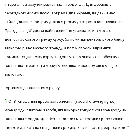
інтервалі за рахунок валютних інтервенцій. Для держав з
перехідною економікою, зокрема для України, на даний час
найдоцільніше притримуватися режиму з керованою гнучкістю.
Правда, за цієї умови найважливіше утриматись в межах
довгострокового тренду курсу, бо помилки центрального банку
відносно рівноважного тренду, а потім спроби вирівняти
помилкову динаміку курсу за допомогою значних за обсягами
валютних інтервенцій можуть викликати масову спекуляцію
валютою.
-організація валютного ринку;
1
СПЗ -спеціальні права запозичення (
special drawing rights)-
міжнародні платіжні засоби, які використовуються Міжнародним
валютним фондом для безготівкових міжнародних розрахунків
шляхом записів на спеціальних рахунках та в якості розрахункової