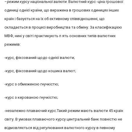
–
режим курсу національної валюти
. Валютний курс -ціна грошової
одиниці однієї країни, що виражена в грошових одиницях інших
країн і базується на їх об єктивному співвідношенні, що
складається в процесі виробництва та обміну. За класифікацією
МВФ, нині у світі практикують п ять основних типів валютних
режимів:
-курс, фіксований щодо однієї валюти;
-курс, фіксований щодо кошика валют;
-курс з обмеженою гнучкістю;
-курс з керованою гнучкістю;
-незалежно плаваючий курс.Такий режим мають валюти 45 країн
світу. В умовах плаваючого курсу центральний банк повністю не
відмовляється від регулювання валютного курсу в певному