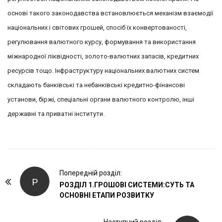
основі такого законодавства встановлюється механізм взаємодії
національних і світових грошей, спосіб їх конвертованості,
регулювання валютного курсу, формування та використання
міжнародної ліквідності, золото-валютних запасів, кредитних
ресурсів тощо. Інфраструктуру національних валютних систем
складають банківські та небанківські кредитно-фінансові
установи, біржі, спеціальні органи валютного контролю, інші
державні та приватні інститути.
P
Попередній розділ:
Р
o
РОЗДІЛ 1.ГРОШОВІ СИСТЕМИ:СУТЬ ТА
ОСНОВНІ ЕТАПИ РОЗВИТКУ
s
t