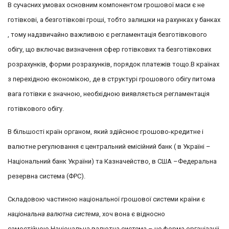
В сучасних умовах основним компонентом грошової маси є не
готівкові, а безготівкові гроші, тобто залишки на рахунках у банках
, тому надзвичайно важливою є регламентація безготівкового
обігу, що включає визначення сфер готівкових та безготівкових
розрахунків, форми розрахунків, порядок платежів тощо.В країнах
з перехідною економікою, де в структурі грошового обігу питома
вага готівки є значною, необхідною виявляється регламентація
готівкового обігу.
В більшості країн органом, який здійснює грошово-кредитне і
валютне регулювання є центральний емісійний банк ( в Україні –
Національний банк України) та Казначейство, в США –Федеральна
резервна система (ФРС).
Складовою частиною національної грошової системи країни є
національна валютна система
, хоч вона є відносно
самостійною.Національна валютна система – це форма організаціі