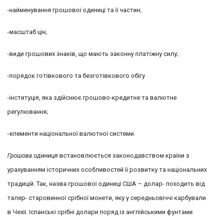
-найменування грошової одиниці та її частин;
-масштаб цін;
-види грошових знаків, що мають законну платіжну силу;
-порядок готівкового та безготівкового обігу
-інституція, яка здійснює грошово-кредитне та валютне
регулювання;
-елементи національної валютної системи.
Грошова одиниця
встановлюється законодавством країни з
урахуванням історичних особливостей її розвитку та національних
традицій. Так, назва грошової одиниці США – долар- походить від
талер- старовинної срібної монети, яку у середньовіччі карбували
в Чехіі. Іспанські срібні долари поряд із англійськими фунтами