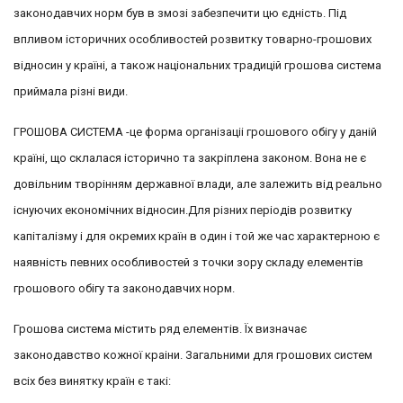
законодавчих норм був в змозі забезпечити цю єдність. Під
впливом історичних особливостей розвитку товарно-грошових
відносин у країні, а також національних традицій грошова система
приймала різні види.
ГРОШОВА СИСТЕМА -це форма організаціі грошового обігу у даній
країні, що склалася історично та закріплена законом. Вона не є
довільним творінням державної влади, але залежить від реально
існуючих економічних відносин.Для різних періодів розвитку
капіталізму і для окремих країн в один і той же час характерною є
наявність певних особливостей з точки зору складу елементів
грошового обігу та законодавчих норм.
Грошова система містить ряд елементів. Їх визначає
законодавство кожної краіни. Загальними для грошових систем
всіх без винятку країн є такі: