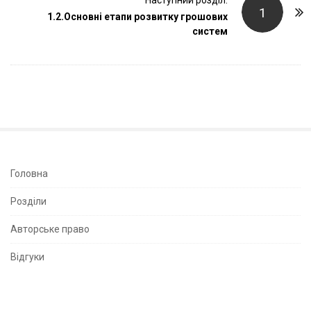
Наступний розділ:
N
1
1.2.Основні етапи розвитку грошових
a
систем
v
i
g
a
t
i
o
n
S
Головна
i
Розділи
t
e
Авторське право
S
Відгуки
i
d
e