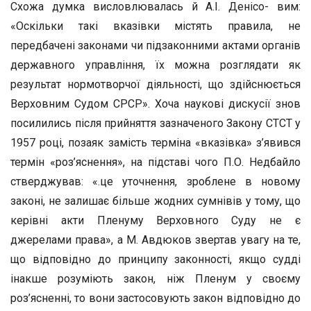
Схожа думка висловлювалась й А.І. Денісо- вим:
«Оскільки такі вказівки містять правила, не
передбачені законами чи підзаконними актами органів
державного управління, їх можна розглядати як
результат нормотворчої діяльності, що здійснюється
Верховним Судом СРСР». Хоча наукові дискусії знов
посилились після прийняття зазначеного Закону СТСТ у
1957 році, позаяк замість терміна «вказівка» з’явився
термін «роз’яснення», на підставі чого П.О. Недбайло
стверджував: «.це уточнення, зроблене в новому
законі, не залишає більше жодних сумнівів у тому, що
керівні акти Пленуму Верховного Суду не є
джерелами права», а М. Авдюков звертав увагу на те,
що відповідно до принципу законності, якщо судді
інакше розуміють закон, ніж Пленум у своєму
роз’ясненні, то вони застосовують закон відповідно до