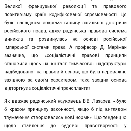
Великої французької революції та правового
позитивізму країн кодифікованої спрямованості. Це
було наслідком, зокрема впливу загальної доктрини
російського права, адже радянська правова система
виникла та розвинулась на основі російської
імперської системи права. А професор Д. Меріман
зазначив, що «соціалістичні правові принципи
становили щось на кшталт тимчасової надструктури,
надбудованої на правовій основі, що була переважно
західною за своїм характером. така західна основа
відторгнула соціалістичні транспланти».
Як вважає радянський науковець В.В. Лазарєв, «.було
б крахом принципу законності, якщо б під виглядом
тлумачення створювались нові норми». Цю тенденцію
щодо ставлення до судової правотворчості у