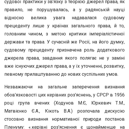
судової практики у зв’язку з теорією джерел права, як
правило, не порушувалась, а у радянській науці
відносно велика увага надавалася судовому
прецеденту лише у країнах загального права, й то,
головним чином, з метою критики імперіалістичної
держави та права. У сучасній же Росії, на його думку,
судовому прецеденту призначена роль додаткового
джерела права, завдання якого полягає не у заміні
вже існуючих джерел права, а у їх уточненні, розвитку,
певному прилаштуванню до нових суспільних умов.
Незважаючи на загальне заперечення визнання
обов’язковості цих керівних роз’яснень, у СРСР в 1956
році група вчених (Ходунов М.Є, Юркевич Т.М.,
Матвієнко Є.А., Кікоть В.А.) розпочала дискусію
стосовно визнання нормативної природи постанов
Пленуму: «.керівні роз’яснення є щонайменше на