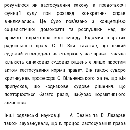
розумілося як застосування закону, а правотворчі
функції суду при розгляді конкретних справ
виключались. Це було пов’язано з концепцією
соціалістичної демократії та республіки Рад як
прямого вираження волі народу. Відомий теоретик
радянського права С. Л. Зівс вважав, що ніякий
судовий «прецедент не створює у нас права… значна
кількість однакових судових рішень є лише простим
актом застосування норми права». Він також суворо
критикував професора C. Вільнянського, за те, що він
припускав, що «однакове судове рішення, що
повторюється багато разів, набуває нормативного
значення».
Інші радянські науковці — А. Безіна та В. Лазарєв
також зауважували, що в процесі застосування права