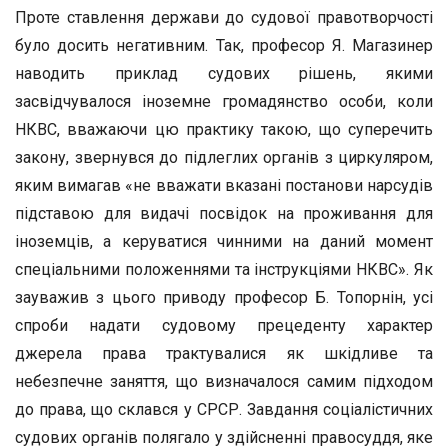
Проте ставлення держави до судової правотворчості
було досить негативним. Так, професор Я. Магазинер
наводить приклад судових рішень, якими
засвідчувалося іноземне громадянство особи, коли
НКВС, вважаючи цю практику такою, що суперечить
закону, звернувся до підлеглих органів з циркуляром,
яким вимагав «не вважати вказані постанови нарсудів
підставою для видачі посвідок на проживання для
іноземців, а керуватися чинними на даний момент
спеціальними положеннями та інструкціями НКВС». Як
зауважив з цього приводу професор Б. Топорнін, усі
спроби надати судовому прецеденту характер
джерела права трактувалися як шкідливе та
небезпечне заняття, що визначалося самим підходом
до права, що склався у СРСР. Завдання соціалістичних
судових органів полягало у здійсненні правосуддя, яке