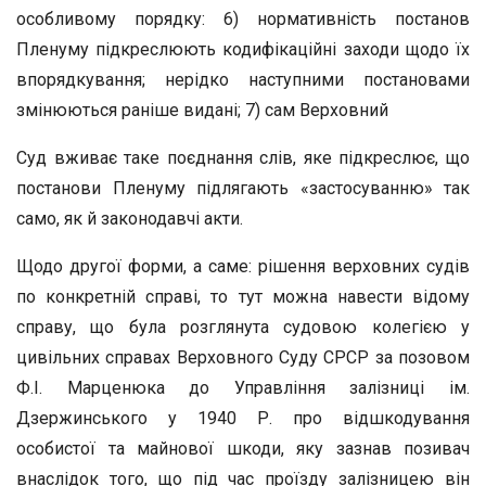
особливому порядку: 6) нормативність постанов
Пленуму підкреслюють кодифікаційні заходи щодо їх
впорядкування; нерідко наступними постановами
змінюються раніше видані; 7) сам Верховний
Суд вживає таке поєднання слів, яке підкреслює, що
постанови Пленуму підлягають «застосуванню» так
само, як й законодавчі акти.
Щодо другої форми, а саме: рішення верховних судів
по конкретній справі, то тут можна навести відому
справу, що була розглянута судовою колегією у
цивільних справах Верховного Суду СРСР за позовом
Ф.І. Марценюка до Управління залізниці ім.
Дзержинського у 1940 Р. про відшкодування
особистої та майнової шкоди, яку зазнав позивач
внаслідок того, що під час проїзду залізницею він