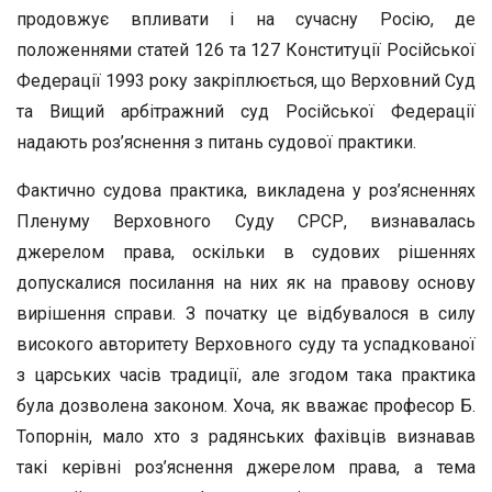
продовжує впливати і на сучасну Росію, де
положеннями статей 126 та 127 Конституції Російської
Федерації 1993 року закріплюється, що Верховний Суд
та Вищий арбітражний суд Російської Федерації
надають роз’яснення з питань судової практики.
Фактично судова практика, викладена у роз’ясненнях
Пленуму Верховного Суду СРСР, визнавалась
джерелом права, оскільки в судових рішеннях
допускалися посилання на них як на правову основу
вирішення справи. З початку це відбувалося в силу
високого авторитету Верховного суду та успадкованої
з царських часів традиції, але згодом така практика
була дозволена законом. Хоча, як вважає професор Б.
Топорнін, мало хто з радянських фахівців визнавав
такі керівні роз’яснення джерелом права, а тема