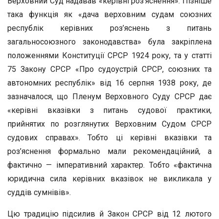
Верховний Суд надавав «керівні роз’яснення». Пізніше
така функція як «дача верховним судам союзних
республік керівних роз’яснень з питань
загальносоюзного законодавства» була закріплена
положеннями Конституції СРСР 1924 року, та у статті
75 Закону СРСР «Про судоустрій СРСР, союзних та
автономних республік» від 16 серпня 1938 року, де
зазначалося, що Пленум Верховного Суду СРСР дає
«керівні вказівки з питань судової практики,
прийнятих по розглянутих Верховним Судом СРСР
судових справах». Тобто ці керівні вказівки та
роз’яснення формально мали рекомендаційний, а
фактично — імперативний характер. Тобто «фактична
юридична сила керівних вказівок не викликала у
суддів сумнівів».
Цю традицію підсилив й Закон СРСР від 12 лютого