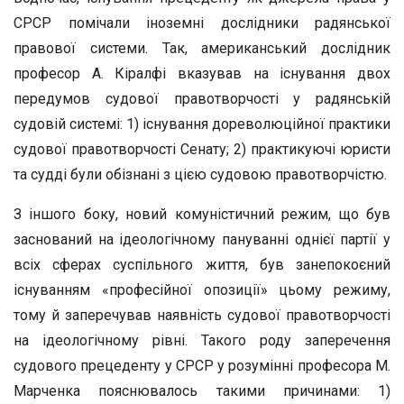
СРСР помічали іноземні дослідники радянської
правової системи. Так, американський дослідник
професор А. Кіралфі вказував на існування двох
передумов судової правотворчості у радянській
судовій системі: 1) існування дореволюційної практики
судової правотворчості Сенату; 2) практикуючі юристи
та судді були обізнані з цією судовою правотворчістю.
З іншого боку, новий комуністичний режим, що був
заснований на ідеологічному пануванні однієї партії у
всіх сферах суспільного життя, був занепокоєний
існуванням «професійної опозиції» цьому режиму,
тому й заперечував наявність судової правотворчості
на ідеологічному рівні. Такого роду заперечення
судового прецеденту у СРСР у розумінні професора М.
Марченка пояснювалось такими причинами: 1)