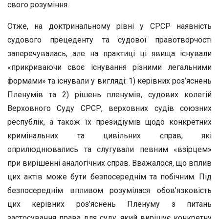
свого розуміння.
Отже, на доктринальному рівні у СРСР наявність
судового прецеденту та судової правотворчості
заперечувалась, але на практиці ці явища існували
«прикриваючи своє існування різними легальними
формами» та існували у вигляді: 1) керівних роз’яснень
Пленумів та 2) рішень пленумів, судових колегій
Верховного Суду СРСР, верховних судів союзних
республік, а також їх президіумів щодо конкретних
кримінальних та цивільних справ, які
оприлюднювались та слугували певним «взірцем»
при вирішенні аналогічних справ. Вважалося, що вплив
цих актів може бути безпосереднім та побічним. Під
безпосереднім впливом розумілася обов’язковість
цих керівних роз’яснень Пленуму з питань
застосування права для суду, який вирішує конкретну