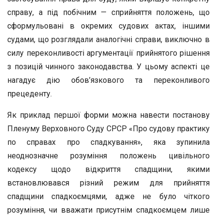
справу, а під побічним — сприйняття положень, що
сформульовані в окремих судових актах, іншими
судами, що розглядали аналогічні справи, виключно в
силу переконливості аргументації прийнятого рішення
з позицій чинного законодавства. У цьому аспекті це
нагадує дію обов’язкового та переконливого
прецеденту.
Як приклад першої форми можна навести постанову
Пленуму Верховного Суду СРСР «Про судову практику
по справах про спадкування», яка зупинила
неоднозначне розуміння положень цивільного
кодексу щодо відкриття спадщини, якими
встановлювався різний режим для прийняття
спадщини спадкоємцями, адже не було чіткого
розуміння, чи вважати присутнім спадкоємцем лише