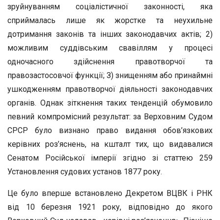
зруйнуванням соціалістичної законності, яка
сприймалась лише як жорстке та неухильне
дотримання законів та інших законодавчих актів; 2)
можливим суддівським свавіллям у процесі
одночасного здійснення правотворчої та
правозастосовчої функції; З) знищенням або принаймні
ушкодженням правотворчої діяльності законодавчих
органів. Однак зіткнення таких тенденцій обумовило
певний компромісний результат: за Верховним Судом
СРСР було визнано право видання обов’язкових
керівних роз’яснень, на кшталт тих, що видавалися
Сенатом Російської імперії згідно зі статтею 259
Установлення судових установ 1877 року.
Це було вперше встановлено Декретом ВЦВК і РНК
від 10 березня 1921 року, відповідно до якого