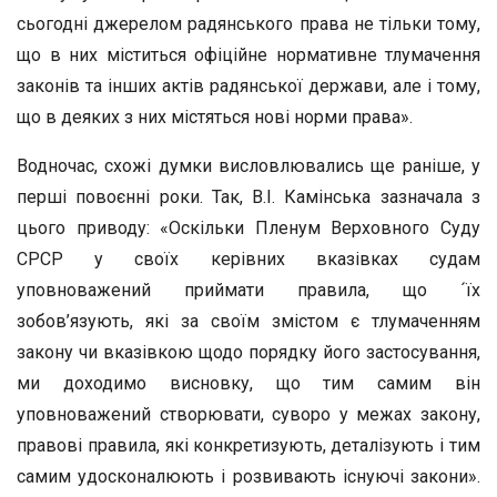
сьогодні джерелом радянського права не тільки тому,
що в них міститься офіційне нормативне тлумачення
законів та інших актів радянської держави, але і тому,
що в деяких з них містяться нові норми права».
Водночас, схожі думки висловлювались ще раніше, у
перші повоєнні роки. Так, В.І. Камінська зазначала з
цього приводу: «Оскільки Пленум Верховного Суду
СРСР у своїх керівних вказівках судам
уповноважений приймати правила, що ´їх
зобов’язують, які за своїм змістом є тлумаченням
закону чи вказівкою щодо порядку його застосування,
ми доходимо висновку, що тим самим він
уповноважений створювати, суворо у межах закону,
правові правила, які конкретизують, деталізують і тим
самим удосконалюють і розвивають існуючі закони».