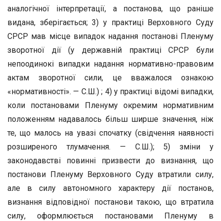
аналогічної інтерпретації, а постанова, що раніше
видана, зберігається; 3) у практиці Верховного Суду
СРСР мав місце випадок надання постанові Пленуму
зворотної дії (у державній практиці СРСР були
непоодинокі випадки надання нормативно-правовим
актам зворотної сили, це вважалося ознакою
«нормативності». — С.Ш.) ; 4) у практиці відомі випадки,
коли постановами Пленуму окремим нормативним
положенням надавалось більш ширше значення, ніж
те, що малось на увазі спочатку (свідчення наявності
розширеного тлумачення. — С.Ш.); 5) зміни у
законодавстві повинні призвести до визнання, що
постанови Пленуму Верховного Суду втратили силу,
але в силу автономного характеру дії постанов,
визнання відповідної постанови такою, що втратила
силу, оформлюється постановами Пленуму в