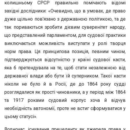
колишньому СРСР правильно помічають відомі
західні дослідники: «Очевидно, що в умовах, де право
дуже щільно пов’язано з державною політикою, та де
так пориваються зробити дієвим суверенітет народу,
що представлений парламентом, для судової практики
виключається можливість виступати у ролі творця
норм права. Ця принципова позиція, певним чином,
підтверджується відсутністю у країні судової касти,
яка б претендувала на те, щоб стати незалежною від
державної влади або бути їй суперником. Такої касти
ніколи не було й в Росії, де до 1864 року судді
розглядалися як прості чиновники, а у період між 1864
та 1917 роками судовий корпус хоча й відчув
необхідність автономії, проте не встиг сформуватися у
цьому статусі».
Водночас, існування прецеденту як джерела права у