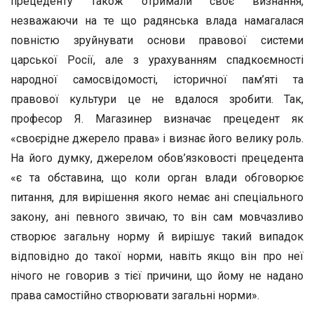
прецеденту також отримали своє визнання,
незважаючи на те що радянська влада намагалася
повністю зруйнувати основи правової системи
царської Росії, але з урахуванням спадкоємності
народної самосвідомості, історичної пам’яті та
правової культури це не вдалося зробити. Так,
професор Я. Магазинер визначає прецедент як
«своєрідне джерело права» і визнає його велику роль.
На його думку, джерелом обов’язковості прецедента
«є та обставина, що коли орган влади обговорює
питання, для вирішення якого немає ані спеціального
закону, ані певного звичаю, то він сам мовчазливо
створює загальну норму й вирішує такий випадок
відповідно до такої норми, навіть якщо він про неї
нічого не говорив з тієї причини, що йому не надано
права самостійно створювати загальні норми».