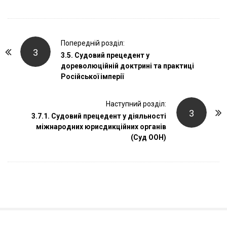
P
Попередній розділ:
3
o
3.5. Судовий прецедент у
дореволюційній доктрині та практиці
s
Російської імперії
t
N
Наступний розділ:
a
3
3.7.1. Судовий прецедент у діяльності
v
міжнародних юрисдикційних органів
i
(Суд ООН)
g
a
t
i
o
n