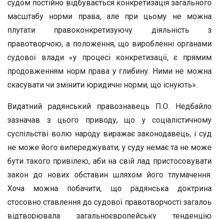
судом постійно відбувається конкретизація загального
масштабу норми права, але при цьому не можна
плутати правоконкретизуючу діяльність з
правотворчою, а положення, що виробленні органами
судової влади «у процесі конкретизації, є прямим
продовженням норм права у глибину. Ними не можна
скасувати чи змінити юридичні норми, що існують».
Видатний радянський правознавець П.О. Недбайло
зазначав з цього приводу, що у соціалістичному
суспільстві волю народу виражає законодавець, і суд
не може його випереджувати; у суду немає та не може
бути такого привілею, аби на свій лад пристосовувати
закон до нових обставин шляхом його тлумачення.
Хоча можна побачити, що радянська доктрина
стосовно ставлення до судової правотворчості загалоь
відтворювала загальноєвропейську тенденцію