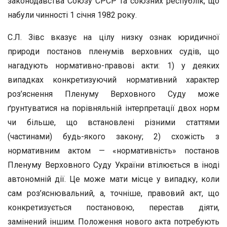
законодавства Союзу СРСР та союзних республік, що
набули чинності 1 січня 1982 року.
С.Л. Зівс вказує на цілу низку ознак юридичної
природи постанов пленумів верховних судів, що
нагадують нормативно-правові акти: 1) у деяких
випадках конкретизуючий нормативний характер
роз’яснення Пленуму Верховного Суду може
ґрунтуватися на порівняльній інтерпретації двох норм
чи більше, що встановлені різними статтями
(частинами) будь-якого закону; 2) схожість з
нормативним актом — «нормативність» постанов
Пленуму Верховного Суду України втілюється в іноді
автономній дії. Це може мати місце у випадку, коли
сам роз’яснювальний, а, точніше, правовий акт, що
конкретизується постановою, перестав діяти,
замінений іншим. Положення нового акта потребують