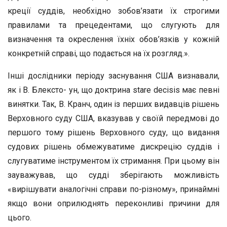
креції суддів, необхідно зобов’язати їх строгими
правилами та прецедентами, що слугують для
визначення та окреслення їхніх обов’язків у кожній
конкретній справі, що подається на їх розгляд.».
Інші дослідники періоду заснування США визнавали,
як і В. Блексто- ун, що доктрина stare decisis має певні
винятки. Так, В. Кранч, один із перших видавців рішень
Верховного суду США, вказував у своїй передмові до
першого тому рішень Верховного суду, що видання
судових рішень обмежуватиме дискрецію суддів і
слугуватиме інструментом їх стримання. При цьому він
зауважував, що судді зберігають можливість
«вирішувати аналогічні справи по-різному», принаймні
якщо вони оприлюднять переконливі причини для
цього.