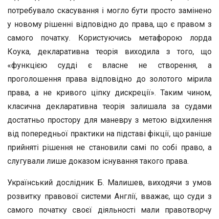
потребувало скасування і могло бути просто замінено
у новому рішенні відповідно до права, що є правом з
самого початку. Користуючись метафорою лорда
Коука, декларативна теорія виходила з того, що
«функцією судді є власне не створення, а
проголошення права відповідно до золотого мірила
права, а не кривого ціпку дискреції». Таким чином,
класична декларативна теорія залишала за судами
достатньо простору для маневру з метою відхилення
від попередньої практики на підставі фікції, що раніше
прийняті рішення не становили самі по собі право, а
слугували лише доказом існування такого права.
Український дослідник Б. Малишев, виходячи з умов
розвитку правової системи Англії, вважає, що суди з
самого початку своєї діяльності мали правотворчу