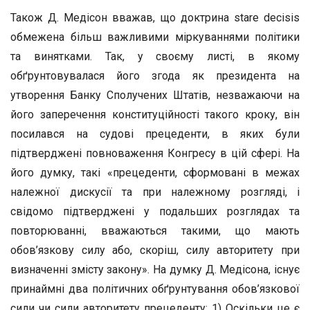
Також Д. Медісон вважав, що доктрина stare decisis
обмежена більш важливими міркуваннями політики
та винятками. Так, у своєму листі, в якому
обґрунтовувалася його згода як президента на
утворення Банку Сполучених Штатів, незважаючи на
його заперечення конституційності такого кроку, він
посилався на судові прецеденти, в яких були
підтверджені повноваження Конгресу в цій сфері. На
його думку, такі «прецеденти, сформовані в межах
належної дискусії та при належному розгляді, і
свідомо підтверджені у подальших розглядах та
повторюванні, вважаються такими, що мають
обов’язкову силу або, скоріш, силу авторитету при
визначенні змісту закону». На думку Д. Медісона, існує
принаймні два політичних обґрунтування обов’язкової
сили чи сили авторитету прецеденту: 1) Оскільки це є