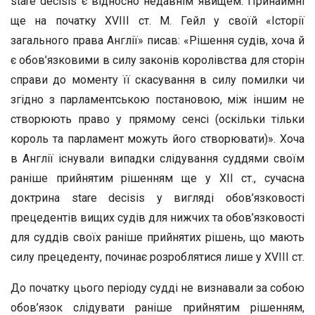
stare decisis є відносно недавнім явищем. Принаймні
ще на початку XVIII ст. М. Гейл у своїй «Історії
загального права Англії» писав: «Рішення судів, хоча й
є обов’язковими в силу законів королівства для сторін
справи до моменту її скасування в силу помилки чи
згідно з парламентською постановою, між іншим не
створюють право у прямому сенсі (оскільки тільки
король та парламент можуть його створювати)». Хоча
в Англії існували випадки слідування суддями своїм
раніше прийнятим рішенням ще у ХІІ ст., сучасна
доктрина stare decisis у вигляді обов’язковості
прецедентів вищих судів для нижчих та обов’язковості
для суддів своїх раніше прийнятих рішень, що мають
силу прецеденту, починає розроблятися лише у XVIII ст.
До початку цього періоду судді не визнавали за собою
обов’язок слідувати раніше прийнятим рішенням,