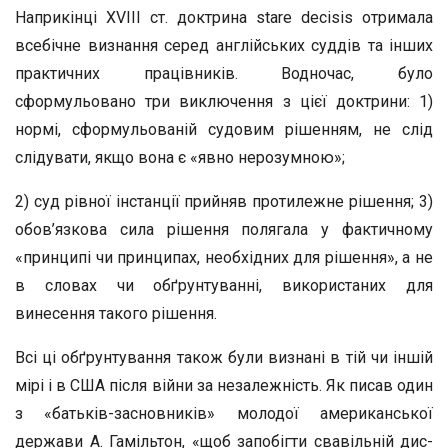
Наприкінці XVIII ст. доктрина stare decisis отримала
всебічне визнання серед англійських суддів та інших
практичних працівників. Водночас, було
сформульовано три виключення з цієї доктрини: 1)
нормі, сформульованій судовим рішенням, не слід
слідувати, якщо вона є «явно нерозумною»;
2) суд рівної інстанції прийняв протилежне рішення; 3)
обов’язкова сила рішення полягала у фактичному
«принципі чи принципах, необхідних для рішення», а не
в словах чи обґрунтуванні, використаних для
винесення такого рішення.
Всі ці обґрунтування також були визнані в тій чи іншій
мірі і в США після війни за незалежність. Як писав один
з «батьків-засновників» молодої американської
держави А. Гамільтон, «щоб запобігти свавільній дис-