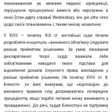
повноваження за межами наданої юрисдикції,
порушуючи процесуальні вимоги або нерозумно в
сенсі [стан-дарту справи] Wednesbury, він діє ultra vires
щодо своїх повноважень і, таким чином, незаконно.
У XVIII — початку ХІХ ст. англійські суди почали
розробляти концепцію «визнаного обов’язку слідувати
раніше прийнятим рішенням». За умов панування
декларативної теорії судді вважали себе
зобов’язаними наводити певні підстави для
відхилення доказів існуючого права, викладених у
раніше прийнятих рішеннях. На початку XVIII ст. В.
Блексто- ун вже вказував, що «відповідно до
визнаного правила слід дотримуватись попередніх
прецедентів, якщо подібні питання знову виникають у
провадженні». До речі, суддя Блекстоун на підтримку