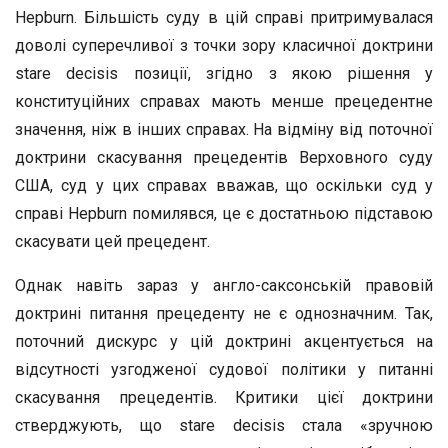
Hepburn. Більшість суду в цій справі притримувалася
доволі суперечливої з точки зору класичної доктрини
stare decisis позиції, згідно з якою рішення у
конституційних справах мають менше прецедентне
значення, ніж в інших справах. На відміну від поточної
доктрини скасування прецедентів Верховного суду
США, суд у цих справах вважав, що оскільки суд у
справі Hepburn помилявся, це є достатньою підставою
скасувати цей прецедент.
Однак навіть зараз у англо-саксонській правовій
доктрині питання прецеденту не є однозначним. Так,
поточний дискурс у цій доктрині акцентується на
відсутності узгодженої судової політики у питанні
скасування прецедентів. Критики цієї доктрини
стверджують, що stare decisis стала «зручною