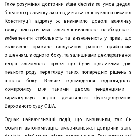
Таке розуміння доктрини stare decisis за умов дедалі
більшого розвитку законодавства та існування писаної
Конституції відразу ж визначило доволі важливу
точку напруги між загальновизнаною необхідністю
забезпечити стабільність та визначеність у праві, що
включало правило слідування раніше прийнятим
рішенням, з одного боку, та залишками декларативної
теорії загального права, що були підставами для
певного роду перегляду таких попередніх рішень з
іншого боку. Власне віднайдення відповідного
компромісу між такими двома тенденціями і
характеризує перші десятиліття функціонування
Верховного суду США.
Однак найважливіші події, що визначили, так би
мовити, автономізацію американської доктрини stare