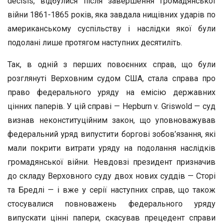
decisis, відбулися після завершення Громадянської
війни 1861-1865 років, яка завдала нищівних ударів по
американському суспільству і наслідки якої були
подолані лише протягом наступних десятиліть.
Так, в одній з перших повоєнних справ, що були
розглянуті Верховним судом США, стала справа про
право федерального уряду на емісію державних
цінних паперів. У цій справі — Hepburn v. Griswold — суд
визнав неконституційним закон, що уповноважував
федеральний уряд випустити боргові зобов’язання, які
мали покрити витрати уряду на подолання наслідків
громадянської війни. Невдовзі президент призначив
до складу Верховного суду двох нових суддів — Сторі
та Бредлі — і вже у серії наступних справ, що також
стосувалися повноважень федерального уряду
випускати цінні папери, скасував прецедент справи