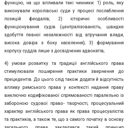
функцію, на що впливали такі чинники: 1) роль, яку
виконували королівські суди у процесі послаблення
позицій феодалів; 2) історичні особливості
функціонування судів (централізованість, швидке
здобуття певної незалежності від втручання влади,
висока довіра з боку населення); 3) формування
корпусу суддів лише з досвідчених адвокатів;
4) умови розвитку та традиції англійського права
стимулювали поширення практики звернення до
прецедентів. До цього слід також додати й відсутність
впливу римського права у контексті надання праву
виключно кодифікованої спрямованості паралельно із
забороною судової право- творчості, процесуальний
характер англійського права як права процесуалістів
та практиків, а також те, що з самого початку в основу
загального права закладався такий принцип