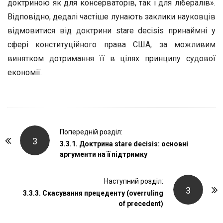
доктриною як для консерваторів, так і для лібералів».
Відповідно, дедалі частіше лунають заклики науковців
відмовитися від доктрини stare decisis принаймні у
сфері конституційного права США, за можливим
винятком дотримання її в цілях принципу судової
економії.
P
Попередній розділ:
3
o
3.3.1. Доктрина stare decisis: основні
аргументи на її підтримку
s
t
Наступний розділ:
N
3
3.3.3. Скасування прецеденту (overruling
a
of precedent)
v