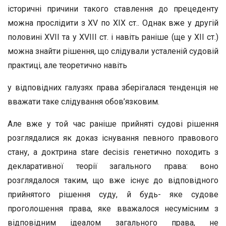
історичні причини такого ставлення до прецеденту
можна прослідити з XV по ХІХ ст.. Однак вже у другій
половині XVII та у XVIII ст. і навіть раніше (ще у ХІІ ст.)
можна знайти рішення, що слідували усталеній судовій
практиці, але теоретично навіть
у відповідних галузях права зберігалася тенденція не
вважати таке слідування обов’язковим.
Але вже у той час раніше прийняті судові рішення
розглядалися як доказ існування певного правового
стану, а доктрина stare decisis генетично походить з
декларативної теорії загального права: воно
розглядалося таким, що вже існує до відповідного
прийнятого рішення суду, й будь- яке судове
проголошення права, яке вважалося несумісним з
відповідним ідеалом загального права, не