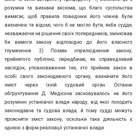
розумна та визнана аксіома, що благо суспільства
вимагає, щоб правила поведінки його членів були
визначені та відомі, чого б не могло бути, якби суддя,
незважаючи на рішення своїх попередників, змінював
би вимоги закону відповідно до його власного
тлумачення. 2) Позаяк оприлюднення закону,
прийнятого публічно, передбачає, як справедливий
наслідок, уповноваження тих, хто прийняв закон в
особі свого законодавчого органу, визначати його
зміст через їхній судовий орган. Останнє
обгрунтування Д. Медісона засновувалось на його
розумінні установчої влади народу, від якої походить
законодавча та судова влада, й тому судді можуть
проясняти зміст закону, оскільки така діяльність є
однією з форм реалізації установчої влади.