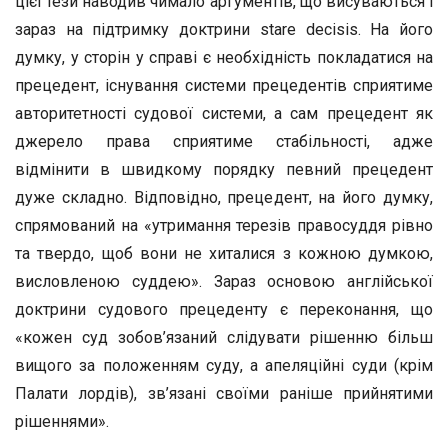
цієї тези наводив чимало аргументів, що висуваються і
зараз на підтримку доктрини stare decisis. На його
думку, у сторін у справі є необхідність покладатися на
прецедент, існування системи прецедентів сприятиме
авторитетності судової системи, а сам прецедент як
джерело права сприятиме стабільності, адже
відмінити в швидкому порядку певний прецедент
дуже складно. Відповідно, прецедент, на його думку,
спрямований на «утримання терезів правосуддя рівно
та твердо, щоб вони не хиталися з кожною думкою,
висловленою суддею». Зараз основою англійської
доктрини судового прецеденту є переконання, що
«кожен суд зобов’язаний слідувати рішенню більш
вищого за положенням суду, а апеляційні суди (крім
Палати лордів), зв’язані своїми раніше прийнятими
рішеннями».