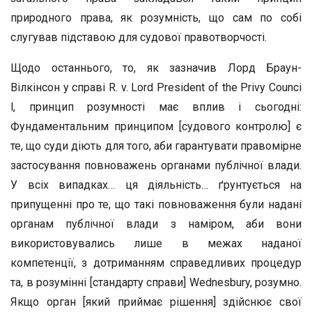
природного права, як розумність, що сам по собі
слугував підставою для судової правотворчості.
Щодо останнього, то, як зазначив Лорд Браун-
Вілкінсон у справі R. v. Lord President of the Privy Counci
l, принцип розумності має вплив і сьогодні:
Фундаментальним принципом [судового контролю] є
те, що суди діють для того, аби гарантувати правомірне
застосування повноважень органами публічної влади.
У всіх випадках… ця діяльність… ґрунтується на
припущенні про те, що такі повноваження були надані
органам публічної влади з наміром, аби вони
використовувались лише в межах наданої
компетенції, з дотриманням справедливих процедур
та, в розумінні [стандарту справи] Wednesbury, розумно.
Якщо орган [який приймає рішення] здійснює свої