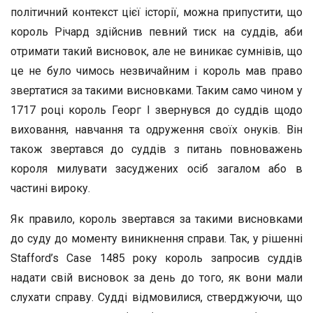
політичний контекст цієї історії, можна припустити, що
король Річард здійснив певний тиск на суддів, аби
отримати такий висновок, але не виникає сумнівів, що
це не було чимось незвичайним і король мав право
звертатися за такими висновками. Таким само чином у
1717 році король Георг І звернувся до суддів щодо
виховання, навчання та одруження своїх онуків. Він
також звертався до суддів з питань повноважень
короля милувати засуджених осіб загалом або в
частині вироку.
Як правило, король звертався за такими висновками
до суду до моменту виникнення справи. Так, у рішенні
Stafford’s Case 1485 року король запросив суддів
надати свій висновок за день до того, як вони мали
слухати справу. Судді відмовилися, стверджуючи, що