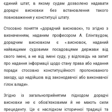
єдиний штат, в якому судам дозволено надавати
дорадчі висновки без встановлення такого
повноваження у конституції штату.
Стосовно поняття «дорадчий висновок», то згідно з
визначенням, наданим професором А. Елінгвудом,
дорадчим висновком є «.висновок, наданий
найвищими судовими посадовцями держави від
свого імені, а не від імені суду, у відповідь на запит
про надання інформації щодо стану права або надання
поради стосовно конституційності пропонованого
заходу, що надійшов від законодавчої або виконавчої
гілок влади».
Згідно із загальноприйнятим підходом дорадчі
висновки не є обов’язковими й не мають сили
прецеденту. Це є наслідком історичної традиції та