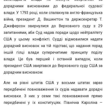
дорадчими висновками до федеральної судової
влади. У 1793 році, коли спалахнула англо-французька
війна, президент Д. Вашингтон та держсекретар Т.
Джеферсон звернулися до Верховного суду з 29
запитаннями, аби Суд надав поради щодо нейтралітету
США у цьому конфлікті. Судді відмовилися надати
дорадчий висновок на тій підставі, що надання порад
іншій гілці влади суперечитиме принципу поділу
влади. Це був перший і останній випадок, коли
президент США звертався до Верховного суду США за
дорадчим висновком.
Але на рівні штатів США у восьми штатах зараз
передбачені повноваження їх судів надавати дорадчі
висновки. З них у семи такі повноваження прямо
передбачені у їх конституціях. Північна Кароліна —