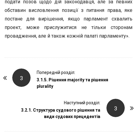
подати позов щодо дій законодавця, але за певних
обставин висловлення позиції з питання права, яке
постане для вирішення, якщо парламент схвалить
проект, може прислужитися не тільки сторонам
провадження, але й також кожній палаті парламенту».
P
Попередній розділ:
3
o
3.1.5. Рішення majority та рішення
plurality
s
t
Наступний розділ:
N
3
3.2.1. Структура судового рішення та
a
види судових прецедентів
v
i