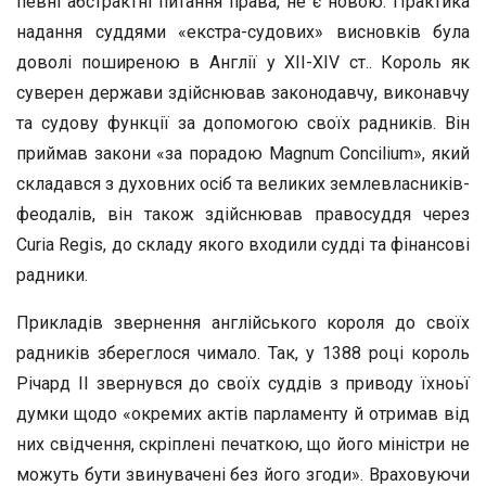
певні абстрактні питання права, не є новою. Практика
надання суддями «екстра-судових» висновків була
доволі поширеною в Англії у XII-XIV ст.. Король як
суверен держави здійснював законодавчу, виконавчу
та судову функції за допомогою своїх радників. Він
приймав закони «за порадою Magnum Concilium», який
складався з духовних осіб та великих землевласників-
феодалів, він також здійснював правосуддя через
Curia Regis, до складу якого входили судді та фінансові
радники.
Прикладів звернення англійського короля до своїх
радників збереглося чимало. Так, у 1388 році король
Річард ІІ звернувся до своїх суддів з приводу їхноьї
думки щодо «окремих актів парламенту й отримав від
них свідчення, скріплені печаткою, що його міністри не
можуть бути звинувачені без його згоди». Враховуючи