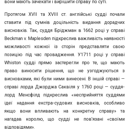
вони мають зачекати і вирішити справу по суті.
Протягом XVII та XVIII ст. англійські судді почали
ставити під сумнів доцільність видання дорадчих
висновків. Так, суддя Бріджман в 1662 році у справі
Beckman v. Maplesden підкреслив важливість наявності
можливості кожної із сторін представляти свою
позицію під час провадження. У1711 році у справі
Whiston судді прямо застерегли про те, що мають
право виносити рішення, що не узгоджуються з
висновками, які були ними винесені. В іншій справі —
справі лорда Джорджа Саквіля у 1760 році — суддя-
лорд Менсфілд підкреслив «несприйняття суддями
ідеї надання екстра-судових висновків, особливо
якщо вони впливають на конкретну справу» та
нагадав королю, що судді не пов’язані «своїми
відповідями».