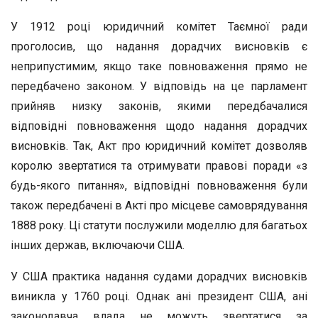
У 1912 році юридичний комітет Таємної ради
проголосив, що надання дорадчих висновків є
неприпустимим, якщо таке повноваження прямо не
передбачено законом. У відповідь на це парламент
прийняв низку законів, якими передбачалися
відповідні повноваження щодо надання дорадчих
висновків. Так, Акт про юридичний комітет дозволяв
королю звертатися та отримувати правові поради «з
будь-якого питання», відповідні повноваження були
також передбачені в Акті про місцеве самоврядування
1888 року. Ці статути послужили моделлю для багатьох
інших держав, включаючи США.
У США практика надання судами дорадчих висновків
виникла у 1760 році. Однак ані президент США, ані
законодавча влада не можуть звертатися за