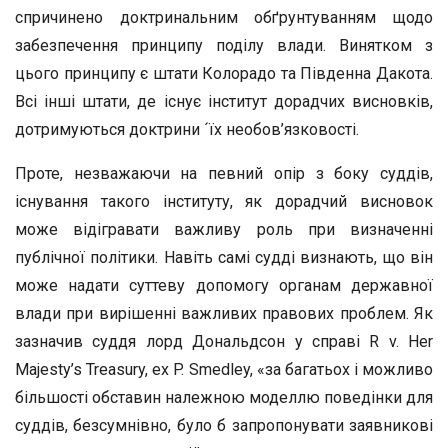
спричинено доктринальним обґрунтуванням щодо
забезпечення принципу поділу влади. Винятком з
цього принципу є штати Колорадо та Південна Дакота.
Всі інші штати, де існує інститут дорадчих висновків,
дотримуються доктрини ´їх необов’язковості.
Проте, незважаючи на певний опір з боку суддів,
існування такого інституту, як дорадчий висновок
може відігравати важливу роль при визначенні
публічної політики. Навіть самі судді визнають, що він
може надати суттеву допомогу органам державної
влади при вирішенні важливих правових проблем. Як
зазначив суддя лорд Дональдсон у справі R v. Her
Majesty’s Treasury, ex P. Smedley, «за багатьох і можливо
більшості обставин належною моделлю поведінки для
суддів, безсумнівно, було б запропонувати заявникові