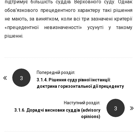
підтримує більшість суддів Верховного суду. Однак
обов’язкового прецедентного характеру такі рішення
не мають, за винятком, коли всі три зазначені критерії
«прецедентної невизначеності» усунуті у такому
рішенні.
P
Попередній розділ:
3
o
3.1.4. Рішення суду рівної інстанції:
доктрина горизонтальної дії прецеденту
s
t
Наступний розділ:
N
3
3.1.6. Дорадчі висновки суддів (advisory
a
opinions)
v
i