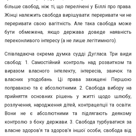
більше свобод, ніж ті, що перелічені у Біллі про права.
Жінці належить свобода вирішувати: переривати чи не
переривати свою вагітність. Але така свобода може
бути обмежена, якщо держава доведе наявність
переконливого інтересу (а не лише легітимного).
Співпадаюча окрема думка судді Дугласа. Три види
свобод: 1. Самостійний контроль над розвитком та
виразом власного інтелекту, інтересів, звичок та
власних уподобань. Ці права захищені Першою
поправкою та є абсолютними. 2. Свобода вибору на
прийняття основних рішень у житті щодо шлюбу,
розлучення, народження дітей, контрацепції та освіти.
Вони не є абсолютними та підлягають деякому
контролю з боку держави. 3. Свобода турбуватися за
власне здоров’я та здоров’я іншої особи, свобода від