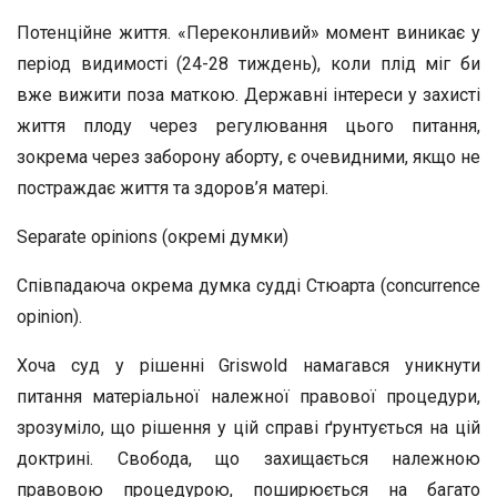
Потенційне життя. «Переконливий» момент виникає у
період видимості (24-28 тиждень), коли плід міг би
вже вижити поза маткою. Державні інтереси у захисті
життя плоду через регулювання цього питання,
зокрема через заборону аборту, є очевидними, якщо не
постраждає життя та здоров’я матері.
Separate opinions (окремі думки)
Співпадаюча окрема думка судді Стюарта (concurrence
opinion).
Хоча суд у рішенні Griswold намагався уникнути
питання матеріальної належної правової процедури,
зрозуміло, що рішення у цій справі ґрунтується на цій
доктрині. Свобода, що захищається належною
правовою процедурою, поширюється на багато