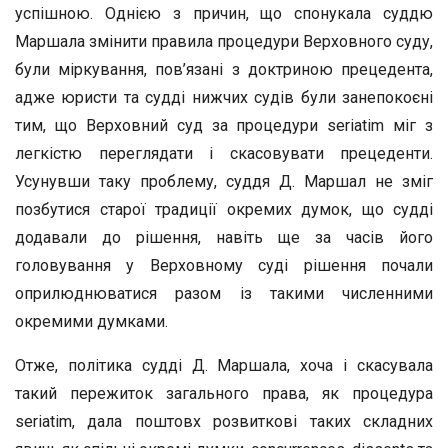
успішною. Однією з причин, що спонукала суддю
Маршала змінити правила процедури Верховного суду,
були міркування, пов’язані з доктриною прецедента,
адже юристи та судді нижчих судів були занепокоєні
тим, що Верховний суд за процедури seriatim міг з
легкістю переглядати і скасовувати прецеденти.
Усунувши таку проблему, суддя Д. Маршал не зміг
позбутися старої традиції окремих думок, що судді
додавали до рішення, навіть ще за часів його
головування у Верховному суді рішення почали
оприлюднюватися разом із такими численними
окремими думками.
Отже, політика судді Д. Маршала, хоча і скасувала
такий пережиток загального права, як процедура
seriatim, дала поштовх розвиткові таких складних