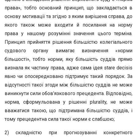
права», тобто основний принцип, що закладається в
основу мотивації та згідно з яким вирішена справа, до
якого також може входити й посилання на норму
права у нашому розумінні значення цього терміна.
Принцип прийняття рішення більшістю колегіального
судового органу вимагає визначення «норми
більшості», тобто норми, яку більшість суддів прямо
визнала як частину права, адже сама ідея stare decisis
явно чи опосередковано підтримує такий порядок. За
відсутності такої згоди між більшістю суддів не може
виникнути сили обов’язкового прецедента. Відповідно,
норма, сформульована у рішенні plurality, не може
вважатися такою, що підтримана більшістю суддів, і
тому прецедентна сила такої норми є слабшою;
2) складністю при прогнозуванні конкретного