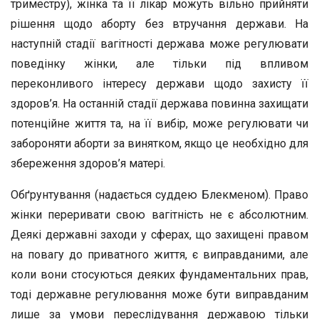
триместру), жінка та її лікар можуть вільно прийняти
рішення щодо аборту без втручання держави. На
наступній стадії вагітності держава може регулювати
поведінку жінки, але тільки під впливом
переконливого інтересу держави щодо захисту її
здоров’я. На останній стадії держава повинна захищати
потенційне життя та, на її вибір, може регулювати чи
забороняти аборти за винятком, якщо це необхідно для
збереження здоров’я матері.
Обґрунтування (надається суддею Блекменом). Право
жінки переривати свою вагітність не є абсолютним.
Деякі державні заходи у сферах, що захищені правом
на повагу до приватного життя, є виправданими, але
коли вони стосуються деяких фундаментальних прав,
тоді державне регулювання може бути виправданим
лише за умови переслідування державою тільки