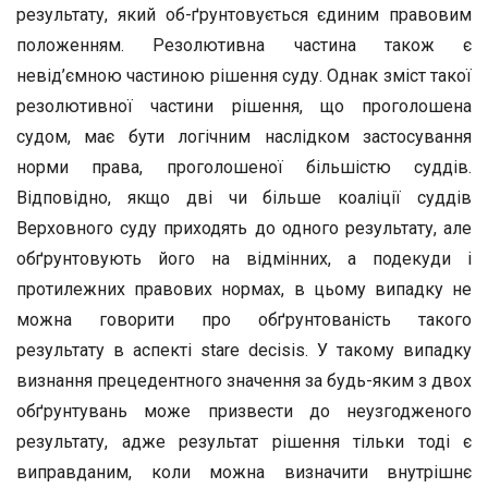
результату, який об-ґрунтовується єдиним правовим
положенням. Резолютивна частина також є
невід’ємною частиною рішення суду. Однак зміст такої
резолютивної частини рішення, що проголошена
судом, має бути логічним наслідком застосування
норми права, проголошеної більшістю суддів.
Відповідно, якщо дві чи більше коаліції суддів
Верховного суду приходять до одного результату, але
обґрунтовують його на відмінних, а подекуди і
протилежних правових нормах, в цьому випадку не
можна говорити про обґрунтованість такого
результату в аспекті stare decisis. У такому випадку
визнання прецедентного значення за будь-яким з двох
обґрунтувань може призвести до неузгодженого
результату, адже результат рішення тільки тоді є
виправданим, коли можна визначити внутрішнє