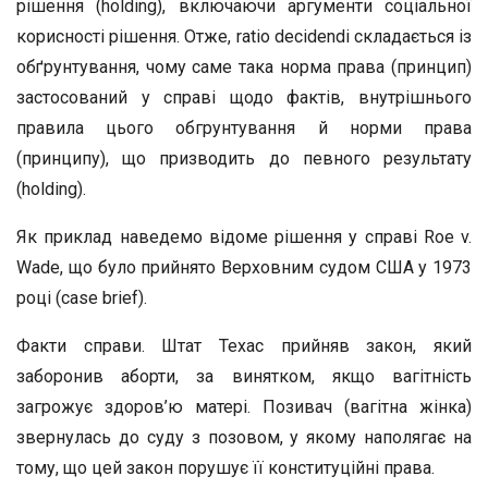
рішення (holding), включаючи аргументи соціальної
корисності рішення. Отже, ratio decidendi складається із
обґрунтування, чому саме така норма права (принцип)
застосований у справі щодо фактів, внутрішнього
правила цього обгрунтування й норми права
(принципу), що призводить до певного результату
(holding).
Як приклад наведемо відоме рішення у справі Roe v.
Wade, що було прийнято Верховним судом США у 1973
році (case brief).
Факти справи. Штат Техас прийняв закон, який
заборонив аборти, за винятком, якщо вагітність
загрожує здоров’ю матері. Позивач (вагітна жінка)
звернулась до суду з позовом, у якому наполягає на
тому, що цей закон порушує її конституційні права.