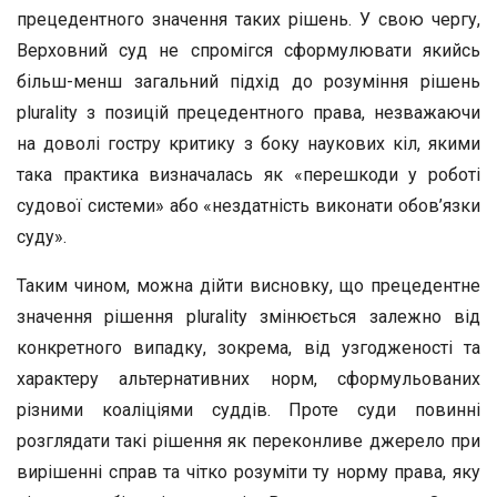
прецедентного значення таких рішень. У свою чергу,
Верховний суд не спромігся сформулювати якийсь
більш-менш загальний підхід до розуміння рішень
plurality з позицій прецедентного права, незважаючи
на доволі гостру критику з боку наукових кіл, якими
така практика визначалась як «перешкоди у роботі
судової системи» або «нездатність виконати обов’язки
суду».
Таким чином, можна дійти висновку, що прецедентне
значення рішення plurality змінюється залежно від
конкретного випадку, зокрема, від узгодженості та
характеру альтернативних норм, сформульованих
різними коаліціями суддів. Проте суди повинні
розглядати такі рішення як переконливе джерело при
вирішенні справ та чітко розуміти ту норму права, яку