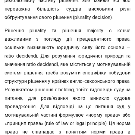
резолютивну частину рішення, але майже всі або
переважна більшість суддів висловили різні
обґрунтування свого рішення (plurality decision).
Рішення plurality та рішення majority є конче
важливими з погляду дії прецедентного права,
оскільки визначають юридичну силу його основи —
ratio decidendi. Для розуміння юридичної природи та
значення ratio decidendi, яке міститься у мотивувальній
системі рішення, треба розуміти специфіку побудови
структури рішення у країнах англо-саксонського права.
Результатом рішення є holding, тобто відповідь суду на
питання, для розв’язання якого виникло судове
провадження. Для відповіді на це питання суд у
мотивувальній частині формулює «норму права» або
«принцип права» (rule of law or legal principle). Ця норма
права не співпадає з поняттям норми права в