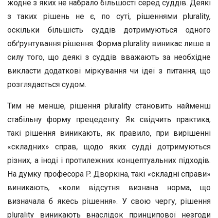
жодне з яких не набрало більшості серед суддів. Деякі
з таких рішень не є, по суті, рішеннями plurality,
оскільки більшість суддів дотримуються одного
обґрунтування рішення. Форма plurality виникає лише в
силу того, що деякі з суддів вважають за необхідне
викласти додаткові міркування чи ідеї з питання, що
розглядається судом.
Тим не менше, рішення plurality становить найменш
стабільну форму прецеденту. Як свідчить практика,
такі рішення виникають, як правило, при вирішенні
«складних» справ, щодо яких судді дотримуються
різних, а іноді і протилежних концептуальних підходів.
На думку професора P. Дворкіна, такі «складні справи»
виникають, «коли відсутня визнана норма, що
визначала б якесь рішення». У свою чергу, рішення
plurality виникають внаслідок принципової незгоди