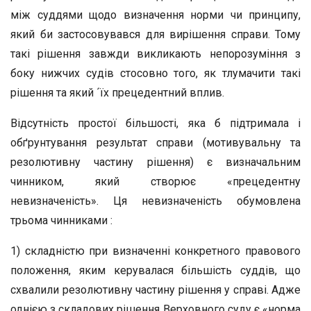
між суддями щодо визначення норми чи принципу,
який би застосовувався для вирішення справи. Тому
такі рішення завжди викликають непорозуміння з
боку нижчих судів стосовно того, як тлумачити такі
рішення та який ´їх прецедентний вплив.
Відсутність простої більшості, яка б підтримала і
обґрунтування результат справи (мотивувальну та
резолютивну частину рішення) є визначальним
чинником, який створює «прецедентну
невизначеність». Ця невизначеність обумовлена
трьома чинниками :
1) складністю при визначенні конкретного правового
положення, яким керувалася більшість суддів, що
схвалили резолютивну частину рішення у справі. Адже
однією з складових рішення Верховного суду є «норма