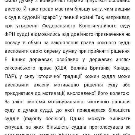
свою думку з конкретної справи цінується особливо
високо. Й таке право має тим більшу вагу, чим вищим
є суд в судовій ієрархії у певній країні. Так, наприклад,
при утворенні Федерального Конституційного суду
ФРН судді відмовились від довічного призначення на
посаду в обмін на закріплення права кожного судді
висловити свою окрему думку при прийнятті рішення.
В інших державах, особливо у державах англо-
саксонського права (США, Велика Британія, Канада,
ПАР), у силу історичної традиції кожен суддя може
висловити власну мотивацію рішення суду або
приєднатися до мотивації, висловленої його колегою.
За такої системи мотивувальною частиною рішення
суду є думка судді, до якої приєдналася більшість
суддів (majority decision). Однак можуть виникати
ситуації, за яких більшість суддів проголосувала за