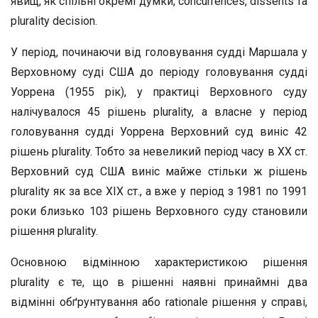
явищ, як спільні окремі думки, concurrences, dissents та
plurality decision.
У період, починаючи від головування судді Маршала у
Верховному суді США до періоду головування судді
Уоррена (1955 рік), у практиці Верховного суду
налічувалося 45 рішень plurality, а власне у період
головування судді Уоррена Верховний суд виніс 42
рішень plurality. Тобто за невеликий період часу в ХХ ст.
Верховний суд США виніс майже стільки ж рішень
plurality як за все ХІХ ст., а вже у період з 1981 по 1991
роки близько 103 рішень Верховного суду становили
рішення plurality.
Основною відмінною характеристикою рішення
plurality є те, що в рішенні наявні принаймні два
відмінні обґрунтування або rationale рішення у справі,