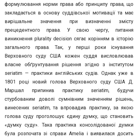
формулювання норми права або принципу права, що
закладається в основу суддівської мотивації та має
вирішальне значення при визначенні змісту
прецедентного права. У свою чергу, питання
виникнення plurality decision сягає корінням в історію
загального права. Так, у перші роки існування
Верховного суду США кожен суддя висловлював
власне обґрунтування рішення згідно з інститутом
seriatim — практики англійських судів. Однак уже в
1801 році новий голова Верховного суду США Д.
Маршал припинив практику seriatim, будучи
стурбованим доволі сумнівним значенням рішень,
винесених seriatim, та впровадив практику, за якою
голова суду проголошує єдину думку, що становить
«думку суду». Така практика консолідованої думки
була розпочата зі справи Amelia і виявилася досить