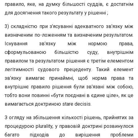
правило, яке, на думку більшості суддів, є достатнім
для досягнення такого результату у рішенні ;
3) складністю при з’ясуванні адекватного зв’язку між
визначеним по-ложенням та визначеним результатом.
Існування зв’язку між нормою права,
сформульованою більшістю суду, внутрішнім
правилом та результатом рішення є третім елементом
легітимності судового прецеденту. Такий елемент
зв’язку вимагає принаймні, щоб норма права та
внутрішнє правило рішення були зв’язані між собою,
тобто вони повинні «бути поєднані в єдине ціле», як це
вимагається доктриною stare decisis.
З огляду на збільшення кількості рішень, прийнятих за
процедурою plurality, у правовій доктрині розвинулося
багато підходів до вирішення проблеми