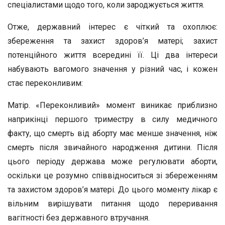
спеціалистами щодо того, коли зароджується життя.
Отже, державний інтерес є чіткий та охоплює:
збереження та захист здоров’я матері; захист
потенційного життя всередині її. Ці два інтереси
набувають вагомого значення у різний час, і кожен
стає переконливим:
Матір. «Переконливий» момент виникає приблизно
наприкінці першого триместру в силу медичного
факту, що смерть від аборту має менше значення, ніж
смерть після звичайного народження дитини. Після
цього періоду держава може регулювати аборти,
оскільки це розумно співвідноситься зі збереженням
та захистом здоров’я матері. До цього моменту лікар є
вільним вирішувати питання щодо переривання
вагітності без державного втручання.