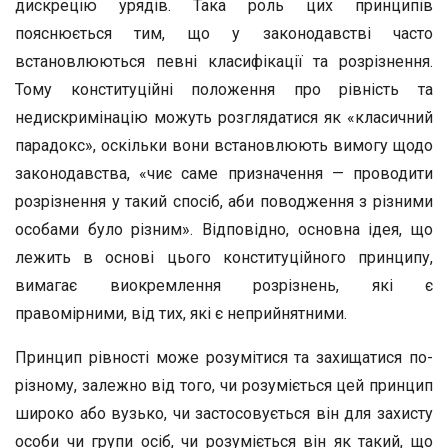
дискрецію урядів. Така роль цих принципів
пояснюється тим, що у законодавстві часто
встановлюються певні класифікації та розрізнення.
Тому конституційні положення про рівність та
недискримінацію можуть розглядатися як «класичний
парадокс», оскільки вони встановлюють вимогу щодо
законодавства, «чиє саме призначення — проводити
розрізнення у такий спосіб, аби поводження з різними
особами було різним». Відповідно, основна ідея, що
лежить в основі цього конституційного принципу,
вимагає виокремлення розрізнень, які є
правомірними, від тих, які є неприйнятними.
Принцип рівності може розумітися та захищатися по-
різному, залежно від того, чи розуміється цей принцип
широко або вузько, чи застосовується він для захисту
особи чи групи осіб, чи розуміється він як такий, що