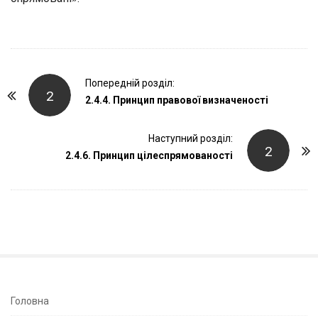
P
Попередній розділ:
2
o
2.4.4. Принцип правової визначеності
s
t
Наступний розділ:
2
2.4.6. Принцип цілеспрямованості
N
a
v
i
g
a
t
i
S
Головна
o