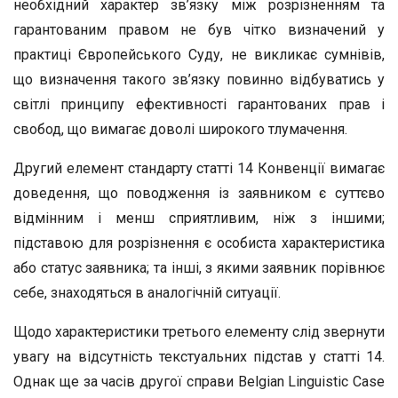
необхідний характер зв’язку між розрізненням та
гарантованим правом не був чітко визначений у
практиці Європейського Суду, не викликає сумнівів,
що визначення такого зв’язку повинно відбуватись у
світлі принципу ефективності гарантованих прав і
свобод, що вимагає доволі широкого тлумачення.
Другий елемент стандарту статті 14 Конвенції вимагає
доведення, що поводження із заявником є суттєво
відмінним і менш сприятливим, ніж з іншими;
підставою для розрізнення є особиста характеристика
або статус заявника; та інші, з якими заявник порівнює
себе, знаходяться в аналогічній ситуації.
Щодо характеристики третього елементу слід звернути
увагу на відсутність текстуальних підстав у статті 14.
Однак ще за часів другої справи Belgian Linguistic Case