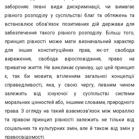
забороняє певні види дискримінації, чи вимагає
рівного розподілу у суспільстві благ та обтяжень та
встановлює обов’язок позитивних дій держави для
забезпечення такого рівного розподілу. Більш того,
принцип рівності може мати визначальний характер
для інших конституційних прав, як-от: свобода
вираження, свобода віросповідання, право на
приватне життя. Не викликає сумніву, що цей принцип
є, так би мовити, втіленням загальної концепції
справедливості, яка, у свою чергу, певним чином
залежить від існуючої у суспільстві системи
моральних цінностей або, іншими словами, природного
права. З огляду на такий взаємозв’язок між мораллю
та правом принцип рівності залежить не тільки від
соціальних та культурних змін, але й також від змін у
правосвідомості.