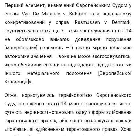
Перший елемент, визначений Європейським Судом у
справі Van De Mussele v. Belgium та в подальшому
конкретизований у справі Rasmussen v. Denmark,
ґрунтується на тому, що «… хоча застосування статті 14
не обов’язково вимагає доведення порушення
[матеріальних] положень — і такою мірою вона має
автономне значення — вона не може застосовуватись,
якщо обставини справи не підпадають під дію того чи
іншого матеріального положення [Європейської
Конвенції]».
Отже, користуючись термінологією Європейського
Суду, положення статті 14 мають застосування, якщо
сутність нерівності «становить одну з форм здійснення
гарантованого права», або якщо оскаржувані заходи
«пов’язані зі здійсненням гарантованого права». Хоча