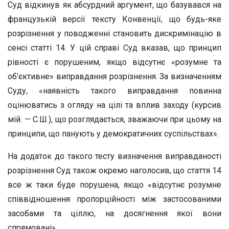
Суд відкинув як абсурдний аргумент, що базувався на
французькій версії тексту Конвенції, що будь-яке
розрізнення у поводженні становить дискримінацію в
сенсі статті 14. У цій справі Суд вказав, що принцип
рівності є порушеним, якщо відсутнє «розумне та
об’єктивне» виправдання розрізнення. За визначенням
Суду, «наявність такого виправдання повинна
оцінюватись з огляду на цілі та вплив заходу (курсив
мій. — С.Ш.), що розглядається, зважаючи при цьому на
принципи, що панують у демократичних суспільствах».
На додаток до такого тесту визначення виправданості
розрізнення Суд також окремо наголосив, що стаття 14
все ж таки буде порушена, якщо «відсутнє розумне
співвідношення пропорційності між застосованими
засобами та ціллю, на досягнення якої вони
спрямовані».