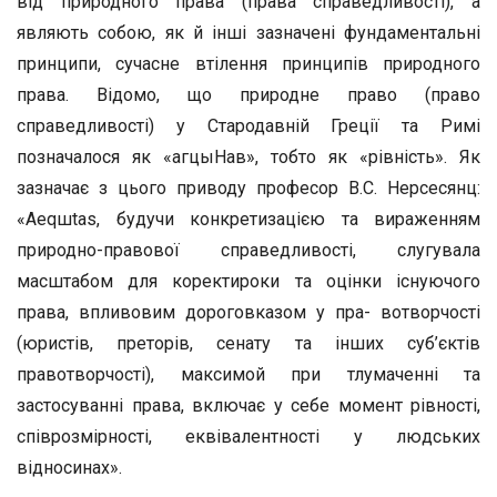
від природного права (права справедливості), а
являють собою, як й інші зазначені фундаментальні
принципи, сучасне втілення принципів природного
права. Відомо, що природне право (право
справедливості) у Стародавній Греції та Римі
позначалося як «агцыНав», тобто як «рівність». Як
зазначає з цього приводу професор В.С. Нерсесянц:
«Aeqшtas, будучи конкретизацією та вираженням
природно-правової справедливості, слугувала
масштабом для коректироки та оцінки існуючого
права, впливовим дороговказом у пра- вотворчості
(юристів, преторів, сенату та інших суб’єктів
правотворчості), максимой при тлумаченні та
застосуванні права, включає у себе момент рівності,
співрозмірності, еквівалентності у людських
відносинах».