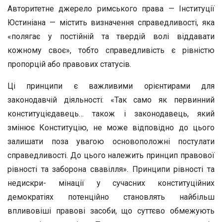
Авторитетне джерело римського права — Інституції
Юстиніана — містить визначення справедливості, яка
«полягає у постійній та твердій волі віддавати
кожному своє», тобто справедливість є рівністю
пропорцій або правових статусів.
Ці принципи є важливими орієнтирами для
законодавчій діяльності: «Так само як первинний
конституцієдавець… також і законодавець, який
змінює Конституцію, не може відповідно до цього
залишати поза увагою основоположні постулати
справедливості. До цього належить принцип правової
рівності та заборона свавілля». Принципи рівності та
недискри- мінації у сучасних конституційних
демократіях потенційно становлять найбільш
впливовіші правові засоби, що суттєво обмежують