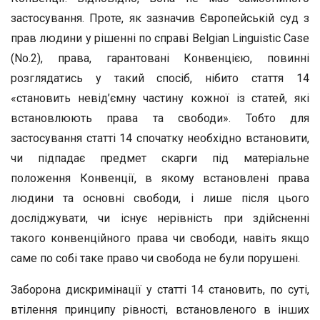
застосування. Проте, як зазначив Європейській суд з
прав людини у рішенні по справі Belgian Linguistic Case
(No.2), права, гарантовані Конвенцією, повинні
розглядатись у такий спосіб, нібито стаття 14
«становить невід’ємну частину кожної із статей, які
встановлюють права та свободи». Тобто для
застосування статті 14 спочатку необхідно встановити,
чи підпадає предмет скарги під матеріальне
положення Конвенції, в якому встановлені права
людини та основні свободи, і лише після цього
досліджувати, чи існує нерівність при здійсненні
такого конвенційного права чи свободи, навіть якщо
саме по собі таке право чи свобода не були порушені.
Заборона дискримінації у статті 14 становить, по суті,
втілення принципу рівності, встановленого в інших