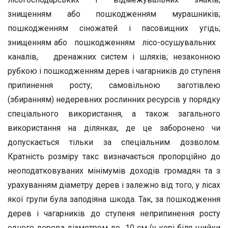
знищенням або пошкодженням мурашників;
пошкодженням сіножатей і пасовищних угідь;
знищенням або пошкодженням лісо-осушувальних
каналів, дренажних систем і шляхів; незаконною
рубкою і пошкодженням дерев і чагарників до ступеня
припинення росту; самовільною заготівлею
(збиранням) недеревних рослинних ресурсів у порядку
спеціального використання, а також загального
використання на ділянках, де це заборонено чи
допускається тільки за спеціальним дозволом.
Кратність розміру такс визначається пропорційно до
неоподатковуваних мінімумів доходів громадян та з
урахуванням діаметру дерев і залежно від того, у лісах
якої групи була заподіяна шкода. Так, за пошкодження
дерев і чагарників до ступеня неприпинення росту
одного дерева діаметром до 10 см (у корі біля шийки