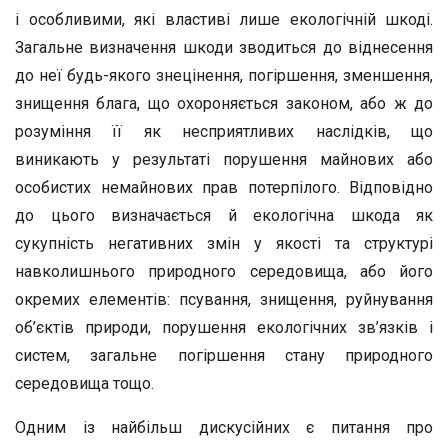
і особливими, які властиві лише екологічній шкоді.
Загальне визначення шкоди зводиться до віднесення
до неї будь-якого знецінення, погіршення, зменшення,
знищення блага, що охороняється законом, або ж до
розуміння її як несприятливих наслідків, що
виникають у результаті порушення майнових або
особистих немайнових прав потерпілого. Відповідно
до цього визначається й екологічна шкода як
сукупність негативних змін у якості та структурі
навколишнього природного середовища, або його
окремих елементів: псування, знищення, руйнування
об’єктів природи, порушення екологічних зв’язків і
систем, загальне погіршення стану природного
середовища тощо.
Одним із найбільш дискусійних є питання про