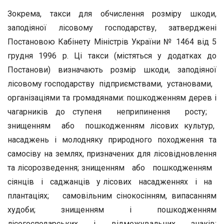
Зокрема, такси для обчислення розміру шкоди,
заподіяної лісовому господарству, затверджені
Постановою Кабінету Міністрів України № 1464 від 5
грудня 1996 р. Ці такси (містяться у додатках до
Постанови) визначають розмір шкоди, заподіяної
лісовому господарству підприємствами, установами,
організаціями та громадянами: пошкодженням дерев і
чагарників до ступеня неприпинення росту;
знищенням або пошкодженням лісових культур,
насаджень і молодняку природного походження та
самосіву на землях, призначених для лісовідновлення
та лісорозведення; знищенням або пошкодженням
сіянців і саджанців у лісових насадженнях і на
плантаціях; самовільним сінокосінням, випасанням
худоби; знищенням і пошкодженням
лісогосподарських і відмежувальних знаків;