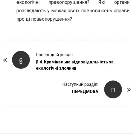
екологічні правопорушення? Які органи
розглядають у межах своїх повноважень справи
про ці правопорушення?
P
Попередній розділ:
§
o
§ 4. Кримінальна відповідальність за
екологічні злочини
s
t
Наступний розділ:
N
П
ПЕРЕДМОВА
a
v
i
g
a