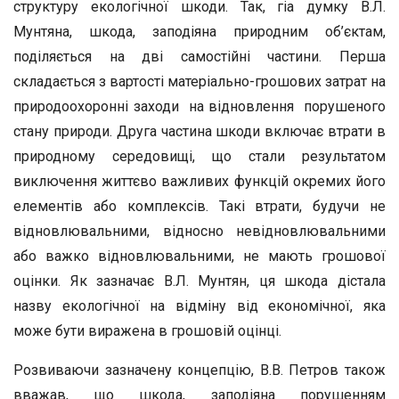
структуру екологічної шкоди. Так, гіа думку В.Л.
Мунтяна, шкода, заподіяна природним об’єктам,
поділяється на дві самостійні частини. Перша
складається з вартості матеріально-грошових затрат на
природоохоронні заходи на відновлення порушеного
стану природи. Друга частина шкоди включає втрати в
природному середовищі, що стали результатом
виключення життєво важливих функцій окремих його
елементів або комплексів. Такі втрати, будучи не
відновлювальними, відносно невідновлювальними
або важко відновлювальними, не мають грошової
оцінки. Як зазначає В.Л. Мунтян, ця шкода дістала
назву екологічної на відміну від економічної, яка
може бути виражена в грошовій оцінці.
Розвиваючи зазначену концепцію, В.В. Петров також
вважав, що шкода, заподіяна порушенням