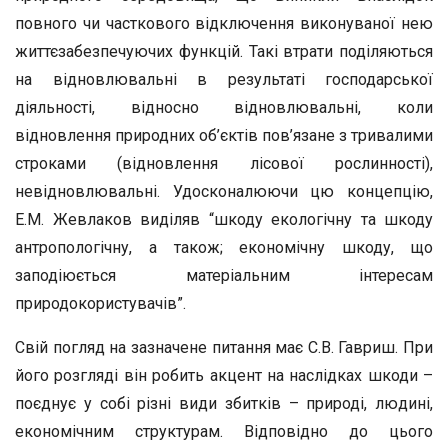
повного чи часткового відключення виконуваної нею
життєзабезпечуючих функцій. Такі втрати поділяються
на відновлювальні в результаті господарської
діяльності, відносно відновлювальні, коли
відновлення природних об’єктів пов’язане з тривалими
строками (відновлення лісової рослинності),
невідновлювальні. Удосконалюючи цю концепцію,
Е.М. Жевлаков виділяв “шкоду екологічну та шкоду
антропологічну, а також; економічну шкоду, що
заподіюється матеріальним інтересам
природокористувачів”.
Свій погляд на зазначене питання має С.В. Гавриш. При
його розгляді він робить акцент на наслідках шкоди –
поєднує у собі різні види збитків – природі, людині,
економічним структурам. Відповідно до цього