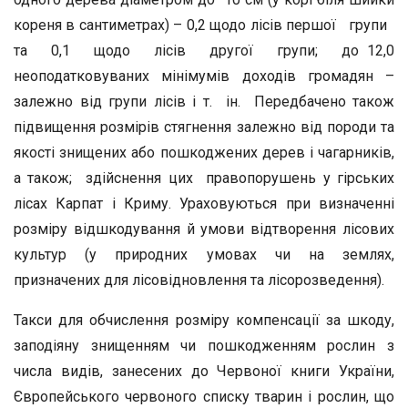
кореня в сантиметрах) – 0,2 щодо лісів першої групи
та 0,1 щодо лісів другої групи; до 12,0
неоподатковуваних мінімумів доходів громадян –
залежно від групи лісів і т. ін. Передбачено також
підвищення розмірів стягнення залежно від породи та
якості знищених або пошкоджених дерев і чагарників,
а також; здійснення цих правопорушень у гірських
лісах Карпат і Криму. Ураховуються при визначенні
розміру відшкодування й умови відтворення лісових
культур (у природних умовах чи на землях,
призначених для лісовідновлення та лісорозведення).
Такси для обчислення розміру компенсації за шкоду,
заподіяну знищенням чи пошкодженням рослин з
числа видів, занесених до Червоної книги України,
Європейського червоного списку тварин і рослин, що