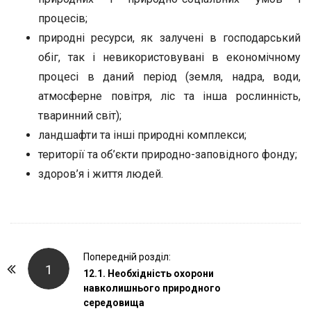
процесів;
природні ресурси, як залучені в господарський
обіг, так і невикористовувані в економічному
процесі в даний період (земля, надра, води,
атмосферне повітря, ліс та інша рослинність,
тваринний світ);
ландшафти та інші природні комплекси;
території та об’єкти природно-заповідного фонду;
здоров’я і життя людей.
P
Попередній розділ:
1
o
12.1. Необхідність охорони
навколишнього природного
s
середовища