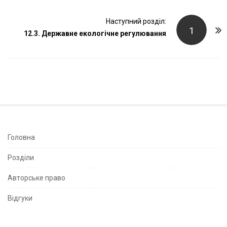
t
N
Наступний розділ:
a
1
12.3. Державне екологічне регулювання
v
i
g
a
t
i
o
n
S
Головна
i
Розділи
t
e
Авторське право
S
Відгуки
i
d