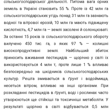
сільськогосподарської діяльності
.
Питома вага орних
земель в Україні становить 55 %. Проте із 42 млн га
сільськогосподарських угідь понад 31 млн га зазнають
водної та вітрової ерозій, 10 млн га мають підвищену
кислотність, 4,7 млн га
—
землі засолені й солонцюваті.
За останні 15 років із сільськогосподарського обороту
вилучено 450 тис. га, з яких 97 % — колишні
високопродуктивні землі. Найбільший збиток
приносить вживання пестицидів — щорічно у світі їх
використовується 4 млн т, проте лише 1 % впливає
безпосередньо на шкідників сільськогосподарських
культур. Решта змивається в ґрунт і водоймища,
несеться вітром, впливає на інші організми. При
розкладанні пестицидів в ґрунті, воді і рослинах часто
утворюються ще стійкіші та токсичніші метаболіти. У
результаті щорічно в світі відбувається 0,5 млн