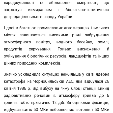
народжуваності та збільшення смертності, що
загрожує вимиранням і біологічно-генетичною
деградацією всього народу України.
І досі в багатьох промислових агломераціях і великих
містах залишаються високими рівні забруднення
атмосферного повітря, водного басейну, землі,
продуктів харчування. Триває виснаження й
руйнування біологічних ресурсів, ландшафтів та інших
цінних природних комплексів.
Значно ускладнила ситуацію найбільша у світі ядерна
катастрофа на Чорнобильській АЕС, яка відбулася 26
квітня 1986 р. Від вибуху на 4-му блоці станції викид
радіоактивних речовин в атмосферу тривав до 6
травня, тобто практично 12 діб. За оцінками фахівців,
відбувся витік 50 МКи небезпечних ізотопів і 50 МКи