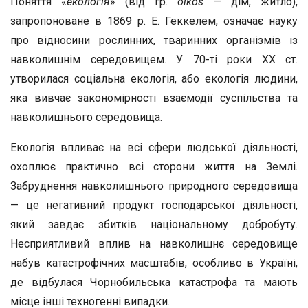
Поняття «
екологія
» (від гр.
oikos
— дім, житло),
запропоноване в 1869 р. Е. Геккелем, означає науку
про відносини рослинних, тваринних організмів із
навколишнім середовищем. У 70-ті роки ХХ ст.
утворилася соціальна екологія, або екологія людини,
яка вивчає закономірності взаємодії суспільства та
навколишнього середовища.
Екологія впливає на всі сфери людської діяльності,
охоплює практично всі сторони життя на Землі.
Забруднення навколишнього природного середовища
— це негативний продукт господарської діяльності,
який завдає збитків національному добробуту.
Несприятливий вплив на навколишнє середовище
набув катастрофічних масштабів, особливо в Україні,
де відбулася Чорнобильська катастрофа та мають
місце інші техногенні випадки.