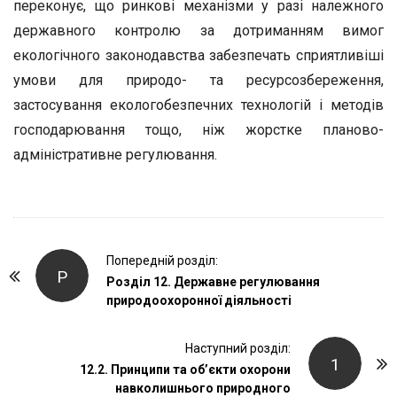
переконує, що ринкові механізми у разі належного
державного контролю за дотриманням вимог
екологічного законодавства забезпечать сприятливіші
умови для природо- та ресурсозбереження,
застосування екологобезпечних технологій і методів
господарювання тощо, ніж жорстке планово-
адміністративне регулювання.
P
Попередній розділ:
Р
o
Розділ 12. Державне регулювання
природоохоронної діяльності
s
t
Наступний розділ:
N
1
12.2. Принципи та об’єкти охорони
a
навколишнього природного