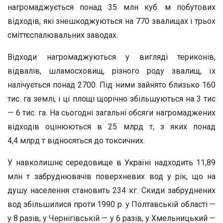
нагромаджується понад 35 млн куб. м побутових
відходів, які знешкоджуються на 770 звалищах і трьох
сміттєспалювальних заводах.
Відходи нагромаджуються у вигляді териконів,
відвалів, шламосховищ, різного роду звалищ, їх
налічується понад 2700. Під ними зайнято близько 160
тис. га землі, і ці площі щорічно збільшуються на 3 тис
— 6 тис. га. На сьогодні загальні обсяги нагромаджених
відходів оцінюються в 25 млрд т, з яких понад
4,4 млрд т відносяться до токсичних.
У навколишнє середовище в Україні надходить 11,89
млн т забруднювачів поверхневих вод у рік, що на
душу населення становить 234 кг. Скиди забруднених
вод збільшилися проти 1990 р. у Полтавській області —
у 8 разів, у Чернігівській — у 6 разів, у Хмельницький —