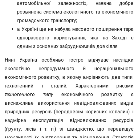
автомобільної залежності», наявна добре
розвинена система екологічного та економічного
громадського транспорту;
в Україні ще не набула масового поширення тара
одноразового користування, яка на Заході є
одним з основних забруднювачів довкілля.
Нині Україна особливо гостро відчуває наслідки
екологічно непродуманого й нераціонального
економічного розвитку, в якому вирізняють два типи:
техногенний і сталий. Характерними рисами
техногенного типу
економічного розвитку є
виснажливе використання невідновлюваних видів
природних ресурсів (передовсім корисних копалин) і
надмірна експлуатація відновлюваних ресурсів
(ґрунту, лісів і т. п.) зі швидкістю, що перевищує
можливості їх відтворення та відновлення. Стратегія