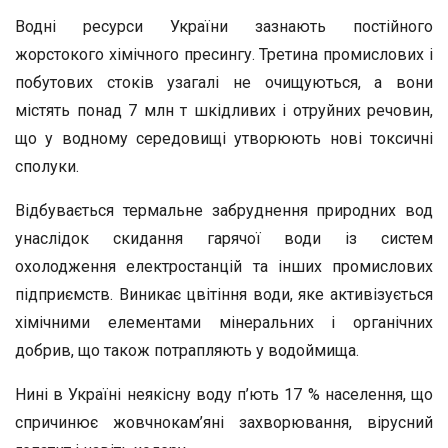
Водні ресурси України зазнають постійного
жорстокого хімічного пресингу. Третина промислових і
побутових стоків узагалі не очищуються, а вони
містять понад 7 млн т шкідливих і отруйних речовин,
що у водному середовищі утворюють нові токсичні
сполуки.
Відбувається термальне забруднення природних вод
унаслідок скидання гарячої води із систем
охолодження електростанцій та інших промислових
підприємств. Виникає цвітіння води, яке активізується
хімічними елементами мінеральних і органічних
добрив, що також потрапляють у водоймища.
Нині в Україні неякісну воду п’ють 17 % населення, що
спричинює жовчнокам’яні захворювання, вірусний