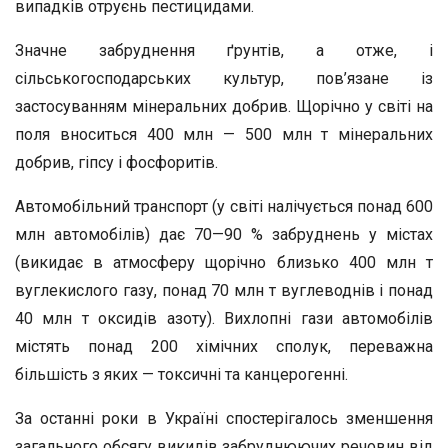
випадків отруєнь пестицидами.
Значне забруднення ґрунтів, а отже, і
сільськогосподарських культур, пов’язане із
застосуванням мінеральних добрив. Щорічно у світі на
поля вноситься 400 млн — 500 млн т мінеральних
добрив, гіпсу і фосфоритів.
Автомобільний транспорт (у світі налічується понад 600
млн автомобілів) дає 70—90 % забруднень у містах
(викидає в атмосферу щорічно близько 400 млн т
вуглекислого газу, понад 70 млн т вуглеводнів і понад
40 млн т оксидів азоту). Вихлопні гази автомобілів
містять понад 200 хімічних сполук, переважна
більшість з яких — токсичні та канцерогенні.
За останні роки в Україні спостерігалось зменшення
загального обсягу викидів забруднюючих речовин від