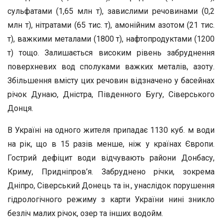
сульфатами (1,65 млн т), завислими речовинами (0,2
млн т), нітратами (65 тис. т), амонійним азотом (21 тис.
т), важкими металами (1800 т), нафтопродуктами (1200
т) тощо. Залишається високим рівень забруднення
поверхневих вод сполуками важких металів, азоту.
Збільшення вмісту цих речовин відзначено у басейнах
річок Дунаю, Дністра, Південного Бугу, Сіверського
Донця.
В Україні на одного жителя припадає 1130 куб. м води
на рік, що в 15 разів менше, ніж у країнах Європи.
Гострий дефіцит води відчувають райони Донбасу,
Криму, Придніпров’я. Забруднено річки, зокрема
Дніпро, Сіверський Донець та ін., унаслідок порушення
гідрологічного режиму з карти України нині зникло
безліч малих річок, озер та інших водойм.