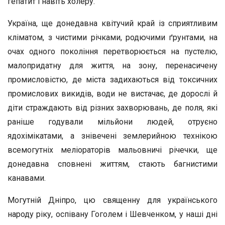
гепатит і навіть холеру.
Україна, ще донедавна квітучий край із сприятливим
кліматом, з чистими річками, родючими ґрунтами, на
очах одного покоління перетворюється на пустелю,
малопридатну для життя, на зону, перенасичену
промисловістю, де міста задихаються від токсичних
промислових викидів, води не вистачає, де дорослі й
діти страждають від різних захворювань, де поля, які
раніше годували мільйони людей, отруєно
ядохімікатами, а знівечені землерийною технікою
всемогутніх меліораторів мальовничі річечки, ще
донедавна сповнені життям, стають багнистими
канавами.
Могутній Дніпро, цю священну для українського
народу ріку, оспівану Гоголем і Шевченком, у наші дні