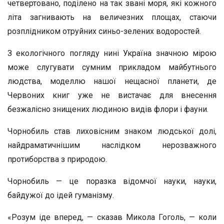
четвертовано, поділено на так звані моря, які кожного
літа загнивають на величезних площах, стаючи
розплідником отруйних синьо-зелених водоростей.
З екологічного погляду нині Україна значною мірою
може слугувати сумним прикладом майбутнього
людства, моделлю нашої нещасної планети, де
Червоних книг уже не вистачає для внесення
безжалісно знищених людиною видів флори і фауни.
Чорнобиль став лиховісним знаком людської долі,
найдраматичнішим наслідком нерозважного
протиборства з природою.
Чорнобиль — це поразка відомчої науки, науки,
байдужої до ідей гуманізму.
«Розум іде вперед, — сказав Микола Гоголь, — коли