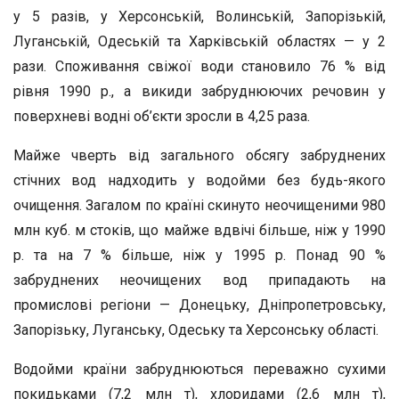
у 5 разів, у Херсонській, Волинській, Запорізькій,
Луганській, Одеській та Харківській областях — у 2
рази. Споживання свіжої води становило 76 % від
рівня 1990 р., а викиди забруднюючих речовин у
поверхневі водні об’єкти зросли в 4,25 раза.
Майже чверть від загального обсягу забруднених
стічних вод надходить у водойми без будь-якого
очищення. Загалом по країні скинуто неочищеними 980
млн куб. м стоків, що майже вдвічі більше, ніж у 1990
р. та на 7 % більше, ніж у 1995 р. Понад 90 %
забруднених неочищених вод припадають на
промислові регіони — Донецьку, Дніпропетровську,
Запорізьку, Луганську, Одеську та Херсонську області.
Водойми країни забруднюються переважно сухими
покидьками (7,2 млн т), хлоридами (2,6 млн т),