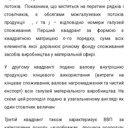
потоків. Показники, що містяться на перетині рядків і
стовпчиків, є обсягами міжгалузевих потоків
продукції ,
і
та
j
– відповідно номери галузей
споживання. Перший квадрант за формою є
квадратною матрицею
n
-го порядку, сума всіх
елементів якої дорівнює річному фонду споживання
засобів виробництва у матеріальній сфері.
У
другому квадранті
подано валову внутрішню
продукцію кінцевого використання (витрати на
кінцеве споживання, валове нагромадження та чистий
експорт) всіх галузей матеріального виробництва. На
схемі цей розподіл подано в узагальненому вигляді як
один стовпчик величин .
Третій квадрант
також характеризує ВВП за
категоріями доходу –відображає процеси розподілу