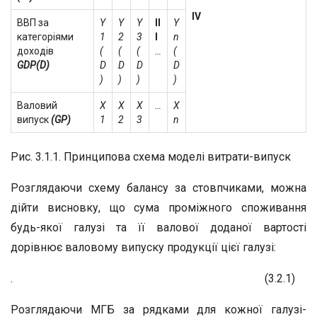
IV
ВВП за
Y
Y
Y
II
Y
категоріями
1
2
3
I
n
доходів
(
(
(
…
(
GDP(D)
D
D
D
D
)
)
)
)
Валовий
X
X
X
…
X
випуск
(GP)
1
2
3
n
Рис. 3.1.1. Принципова схема моделі витрати-випуск
Розглядаючи схему балансу за стовпчиками, можна
дійти висновку, що сума проміжного споживання
будь-якої галузі та її валової доданої вартості
дорівнює валовому випуску продукції цієї галузі:
.
(3.2.1)
Розглядаючи МГБ за рядками для кожної галузі-