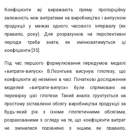
Коефіцієнти
а
іj
виражають пряму пропорційну
залежність між витратами на виробництво і випуском
продукції у межах одного часового інтервалу (як
правило, року). Для розрахунків на перспективні
періоди треба знати, як змінюватимуться ці
коефіцієнти [35].
Під час першого формулювання передумов моделі
«витрати-випуск» В.Лєонтьев висунув гіпотезу, що
коефіцієнти
a
ij
незмінні в часі. Початкові дослідження
моделей «витрати-випуск» були спрямовані на
перевірку цієї гіпотези. Такий аналіз грунтується на
простому зіставленні обсягу виробництва продукції за
будь-який рік з їхніми гіпотетичними обсягами,
розрахованими з огляду на те, що коефіцієнти витрат
не змінилися порівняно з іншим, як правило,