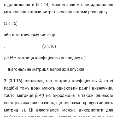
підставлення в (3.1.14) можна знайти співвідношення
між коефіцієнтами витрат і коефіцієнтами розподілу:
(3.1.15)
або в матричному вигляді:
, (3.1.16)
де
H
– матриця коефіцієнтів розподілу
h
ij
;
– діагональна матриця валових випусків.
З (3.1.16) випливає, що матриці коефіцієнтів
A
та
H
подібні, тому вони мають однаковий ранг і визначник,
тобто матриця
(E-H)
не вироджена, а також однакові
спектри власних значень, що визначає продуктивність
матриці
H
. Ці властивості можна використати для