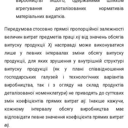
виробництві іншого, одержаними шляхом
агрегування деталізованих нормативів
матеріальних видатків.
Передумова стосовно прямої пропорційної залежності
величин витрат предметів праці
x
іj
від значень обсягів
випуску продукції
X
j
насправді може виконуватися
лише у певних інтервалах зміни обсягу випуску
продукції, для яких зрушення у внутрішній структурі
випуску продукції (як у плані співвідношення
господарських галузей і технологічних варіантів
виробництва, так і з огляду на склад продуктів
деталізованої номенклатури) не приводять до суттєвих
змін коефіцієнтів прямих витрат
a
ij
.
Інакше кажучи,
кожному інтервалу обсягу виробництва має
відповідати певне значення коефіцієнта прямих витрат
a
ij
.