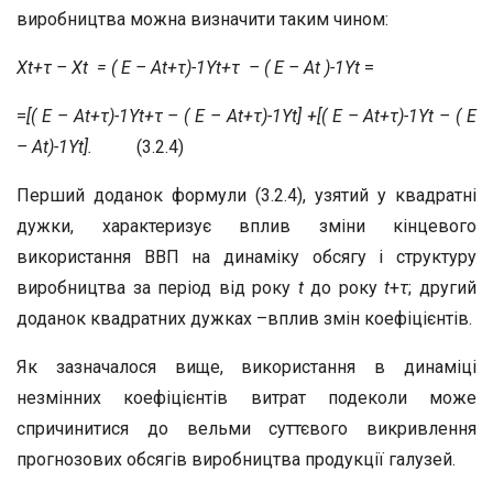
виробництва можна визначити таким чином:
X
t+τ
– X
t
= ( E – A
t+τ
)
-1
Y
t+τ
– ( E – A
t
)
-1
Y
t
=
=
[( E – A
t+τ
)
-1
Y
t+τ
– ( E – A
t+τ
)
-1
Y
t
] +[( E – A
t+τ
)
-1
Y
t
– ( E
– A
t
)
-1
Y
t
].
(3.2.4)
Перший доданок формули (3.2.4), узятий у квадратні
дужки, характеризує вплив зміни кінцевого
використання ВВП на динаміку обсягу і структуру
виробництва за період від року
t
до року
t
+
τ
; другий
доданок квадратних дужках –вплив змін коефіцієнтів.
Як зазначалося вище, використання в динаміці
незмінних коефіцієнтів витрат подеколи може
спричинитися до вельми суттєвого викривлення
прогнозових обсягів виробництва продукції галузей.