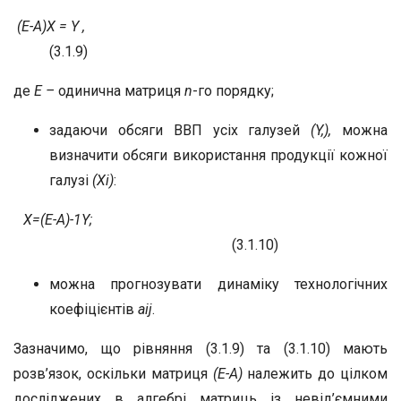
(E-A)X = Y ,
(3.1.9)
де
Е –
одинична матриця
n
-го порядку;
задаючи обсяги ВВП усіх галузей
(Y,),
можна
визначити обсяги використання продукції кожної
галузі
(Х
i
)
:
X=(E-A)
-1
Y;
(3.1.10)
можна прогнозувати динаміку технологічних
коефіцієнтів
а
ij
.
Зазначимо, що рівняння (3.1.9) та (3.1.10) мають
розв’язок, оскільки матриця
(E-A)
належить до цілком
досліджених в алгебрі матриць із невід’ємними