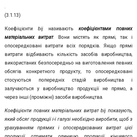
.
(3.1.13)
Коефіцієнти
b
ij
називають
коефіцієнтами повних
матеріальних витрат
. Вони містять як прямі, так і
опосередковані витрати всіх порядків. Якщо прямі
витрати відбивають кількість засобів виробництва,
використаних безпосередньо на виготовлення певних
обсягів конкретного продукту, то опосередковані
стосуються попередніх стадій виробництва і
залучаються у виробництво продукції не прямо, а
через інші (проміжні) засоби виробництва.
Коефіцієнти повних матеріальних витрат b
ij
показують,
який обсяг продукції і-ї галузі необхідно виробити, щоб з
урахуванням прямих і опосередкованих витрат цієї
продукції отримати одиницю продукції кінцевого