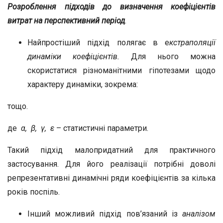
Розроблення підходів до визначення коефіцієнтів
витрат на перспективний період
.
Найпростіший підхід полягає в е
кстраполяції
динаміки коефіцієнтів.
Для нього можна
скористатися різноманітними гіпотезами щодо
характеру динаміки, зокрема:
тощо.
де
α, β, γ, ε
– статистичні параметри.
Такий підхід малопридатний для практичного
застосування. Для його реалізації потрібні доволі
репрезентативні динамічні ряди коефіцієнтів за кілька
років поспіль.
Інший можливий підхід пов’язаний із
аналізом