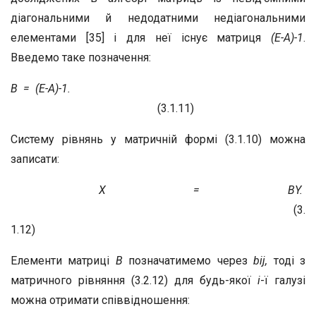
діагональними й недодатними недіагональними
елементами [35] і для неї існує матриця
(Е-А)
-1
.
Введемо таке позначення:
В = (Е-А)
-1
.
(3.1.11)
Систему рівнянь у матричній формі (3.1.10) можна
записати:
X = BY.
(3.
1.12)
Елементи матриці
В
позначатимемо через
b
ij
,
тоді з
матричного рівняння (3.2.12) для будь-якої
i
-ї галузі
можна отримати співвідношення: