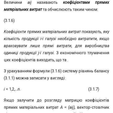
Величини
а
іj
називають
коефіцієнтами прямих
матеріальних витрат
та обчислюють таким чином:
(3.1.6)
Коефіцієнти прямих матеріальних витрат показують, яку
кількість продукції і-ї галузі необхідно витратити, якщо
враховувати лише прямі витрати, для виробництва
одиниці продукції j-ї галузі.
З економічного тлумачення
цих коефіцієнтів виходить, що та .
З урахуванням формули (3.1.6) систему рівнянь балансу
(3.1.1) можна записати у вигляді:
і
= 1,2,…
n
. (3.1.7)
Якщо залучити до розгляду матрицю коефіцієнтів
прямих матеріальних витрат
А
=
(а
ij
),
вектор-стовпчик