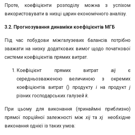
Проте, коефіцієнти розподілу можна з успіхом
використовувати в низці царин економічного аналізу.
3.2. Прогнозування динаміки коефіцієнтів МГБ
Під час побудови міжгалузевих балансів потрібно
зважати на низку додаткових вимог щодо початкової
системи коефіцієнтів прямих витрат.
Коефіцієнт прямих витрат
а
ij
є
середньозваженою величиною з окремих
коефіцієнтів витрат () продукту
і
на продукт
j
різних господарських галузей
k
.
При цьому для виконання (принаймні приблизно)
прямої порційної залежності між
x
ij
та
х
j
необхідне
виконання однієї із таких умов: