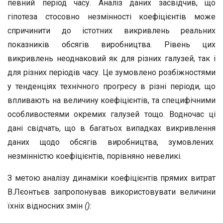
певний період часу. Аналіз даних засвідчив, що
гіпотеза стосовно незмінності коефіцієнтів може
спричинити до істотних викривлень реальних
показників обсягів виробництва. Рівень цих
викривлень неоднаковий як для різних галузей, так і
для різних періодів часу. Це зумовлено розбіжностями
у тенденціях технічного прогресу в різні періоди, що
впливають на величину коефіцієнтів, та специфічними
особливостеями окремих галузей тощо. Водночас ці
дані свідчать, що в багатьох випадках викривлення
даних щодо обсягів виробництва, зумовлених
незмінністю коефіцієнтів, порівняно невеликі.
З метою аналізу динаміки коефіцієнтів прямих витрат
В.Лєонтьєв запропонував використовувати величини
їхніх відносних змін
(
):