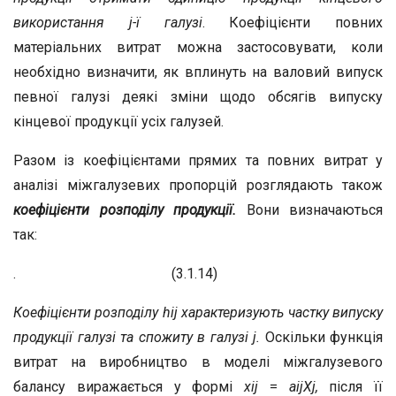
використання j-ї галузі
. Коефіцієнти повних
матеріальних витрат можна застосовувати, коли
необхідно визначити, як вплинуть на валовий випуск
певної галузі деякі зміни щодо обсягів випуску
кінцевої продукції усіх галузей.
Разом із коефіцієнтами прямих та повних витрат у
аналізі міжгалузевих пропорцій розглядають також
коефіцієнти
розподілу продукції.
Вони визначаються
так:
. (3.1.14)
Коефіцієнти
розподілу
h
ij
характеризують частку випуску
продукції галузі та спожиту в галузі j.
Оскільки функція
витрат на виробництво в моделі міжгалузевого
балансу виражається у формі
x
ij
=
a
ij
X
j
,
після її