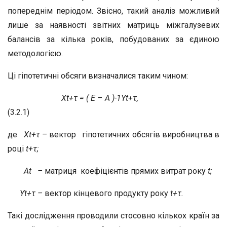
попереднім періодом. Звісно, такий аналіз можливий
лише за наявності звітних матриць міжгалузевих
балансів за кілька років, побудованих за єдиною
методологією.
Ці гіпотетичні обсяги визначалися таким чином:
X
t+τ
= ( E – A )
-1
Y
t+τ
,
(3.2.1)
де
X
t+τ
–
вектор гіпотетичних обсягів виробництва в
році
t+τ;
A
t
–
матриця коефіцієнтів прямих витрат року
t;
Y
t+τ
–
вектор кінцевого продукту року
t+τ.
Такі дослідження проводили стосовно кількох країн за