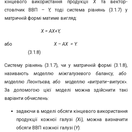
кінцевого використання продукції
X
та вектор-
стовпчик ВВП –
Y,
тоді система рівнянь (3.1.7) у
матричній формі матиме вигляд:
X = AX+Y,
або
Х – АХ = Y.
(3.1.8)
Систему рівнянь (3.1.7), чи у матричній формі (3.1.8),
називають
моделлю міжгалузевого балансу, або
моделлю Леонтьєва, або моделлю «витрати
–
випуск».
За допомогою цієї моделі можна здійснити такі
варіанти обчислень:
задаючи в моделі обсяги кінцевого використання
продукції кожної галузі
(Х
i
),
можна визначити
обсяги ВВП кожної галузі (
Y
):