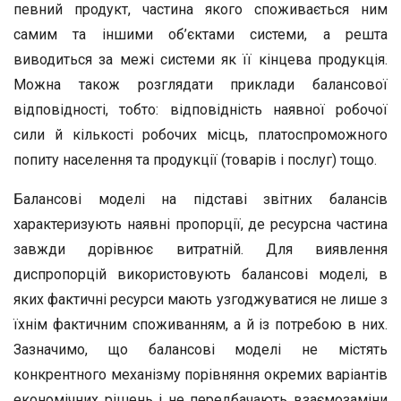
певний продукт, частина якого споживається ним
самим та іншими об’єктами системи, а решта
виводиться за межі системи як її кінцева продукція.
Можна також розглядати приклади балансової
відповідності, тобто: відповідність наявної робочої
сили й кількості робочих місць, платоспроможного
попиту населення та продукції (товарів і послуг) тощо.
Балансові моделі на підставі звітних балансів
характеризують наявні пропорції, де ресурсна частина
завжди дорівнює витратній. Для виявлення
диспропорцій використовують балансові моделі, в
яких фактичні ресурси мають узгоджуватися не лише з
їхнім фактичним споживанням, а й із потребою в них.
Зазначимо, що балансові моделі не містять
конкрентного механізму порівняння окремих варіантів
економічних рішень і не передбачають взаємозаміни