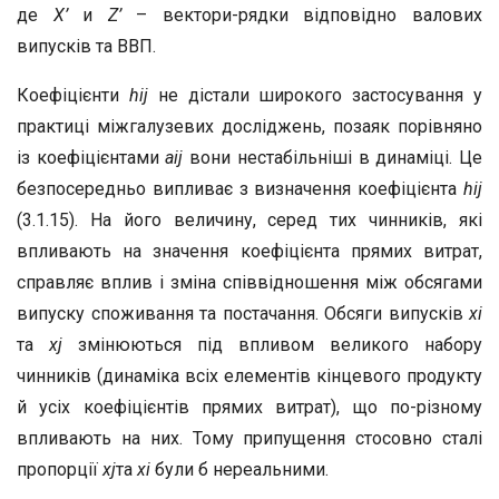
де
X’
и
Z’
– вектори-рядки відповідно валових
випусків та ВВП.
Коефіцієнти
h
ij
не дістали широкого застосування у
практиці міжгалузевих досліджень, позаяк порівняно
із коефіцієнтами
a
ij
вони нестабільніші в динаміці. Це
безпосередньо випливає з визначення коефіцієнта
h
ij
(3.1.15). На його величину, серед тих чинників, які
впливають на значення коефіцієнта прямих витрат,
справляє вплив і зміна співвідношення між обсягами
випуску споживання та постачання. Обсяги випусків
х
i
та
х
j
змінюються під впливом великого набору
чинників (динаміка всіх елементів кінцевого продукту
й усіх коефіцієнтів прямих витрат), що по-різному
впливають на них. Тому припущення стосовно сталі
пропорції
х
j
та
х
i
були б нереальними.