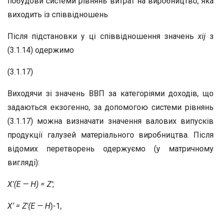
побудови системи рівнянь витрат на виробництво, яка
виходить із співвідношень
Після підстановки у ці співвідношення значень
x
ij
з
(3.1.14) одержимо
(3.1.17)
Виходячи зі значень ВВП за категоріями доходів, що
задаються екзогенно, за допомогою системи рівнянь
(3.1.17) можна визначати значення валових випусків
продукції галузей матеріального виробництва. Після
відомих перетворень одержуємо (у матричному
вигляді):
X'(E — H) = Z’;
X’ = Z'(E — H
)-1,